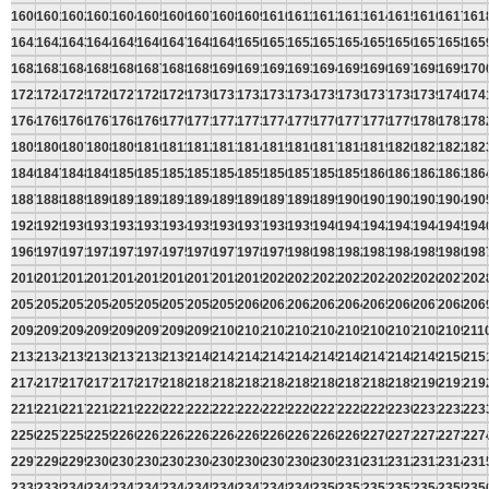
1600
1601
1602
1603
1604
1605
1606
1607
1608
1609
1610
1611
1612
1613
1614
1615
1616
1617
161
1641
1642
1643
1644
1645
1646
1647
1648
1649
1650
1651
1652
1653
1654
1655
1656
1657
1658
165
1682
1683
1684
1685
1686
1687
1688
1689
1690
1691
1692
1693
1694
1695
1696
1697
1698
1699
170
1723
1724
1725
1726
1727
1728
1729
1730
1731
1732
1733
1734
1735
1736
1737
1738
1739
1740
174
1764
1765
1766
1767
1768
1769
1770
1771
1772
1773
1774
1775
1776
1777
1778
1779
1780
1781
178
1805
1806
1807
1808
1809
1810
1811
1812
1813
1814
1815
1816
1817
1818
1819
1820
1821
1822
182
1846
1847
1848
1849
1850
1851
1852
1853
1854
1855
1856
1857
1858
1859
1860
1861
1862
1863
186
1887
1888
1889
1890
1891
1892
1893
1894
1895
1896
1897
1898
1899
1900
1901
1902
1903
1904
190
1928
1929
1930
1931
1932
1933
1934
1935
1936
1937
1938
1939
1940
1941
1942
1943
1944
1945
194
1969
1970
1971
1972
1973
1974
1975
1976
1977
1978
1979
1980
1981
1982
1983
1984
1985
1986
198
2010
2011
2012
2013
2014
2015
2016
2017
2018
2019
2020
2021
2022
2023
2024
2025
2026
2027
202
2051
2052
2053
2054
2055
2056
2057
2058
2059
2060
2061
2062
2063
2064
2065
2066
2067
2068
206
2092
2093
2094
2095
2096
2097
2098
2099
2100
2101
2102
2103
2104
2105
2106
2107
2108
2109
211
2133
2134
2135
2136
2137
2138
2139
2140
2141
2142
2143
2144
2145
2146
2147
2148
2149
2150
215
2174
2175
2176
2177
2178
2179
2180
2181
2182
2183
2184
2185
2186
2187
2188
2189
2190
2191
219
2215
2216
2217
2218
2219
2220
2221
2222
2223
2224
2225
2226
2227
2228
2229
2230
2231
2232
223
2256
2257
2258
2259
2260
2261
2262
2263
2264
2265
2266
2267
2268
2269
2270
2271
2272
2273
227
2297
2298
2299
2300
2301
2302
2303
2304
2305
2306
2307
2308
2309
2310
2311
2312
2313
2314
231
2338
2339
2340
2341
2342
2343
2344
2345
2346
2347
2348
2349
2350
2351
2352
2353
2354
2355
235