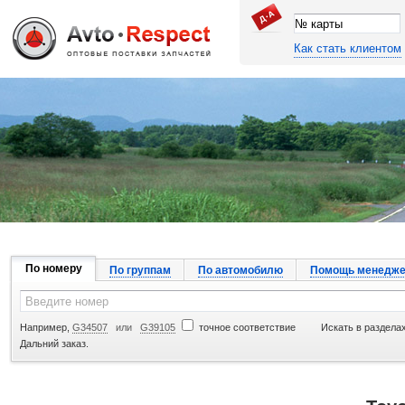
Как стать клиентом
Джапан Авто
По номеру
По группам
По автомобилю
Помощь менедже
Например,
G34507
или
G39105
точное соответствие
Искать в разделах
Дальний заказ.