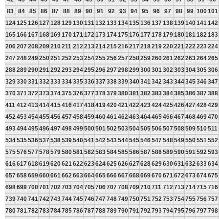
83
84
85
86
87
88
89
90
91
92
93
94
95
96
97
98
99
100
101
124
125
126
127
128
129
130
131
132
133
134
135
136
137
138
139
140
141
142
165
166
167
168
169
170
171
172
173
174
175
176
177
178
179
180
181
182
183
206
207
208
209
210
211
212
213
214
215
216
217
218
219
220
221
222
223
224
247
248
249
250
251
252
253
254
255
256
257
258
259
260
261
262
263
264
265
288
289
290
291
292
293
294
295
296
297
298
299
300
301
302
303
304
305
306
329
330
331
332
333
334
335
336
337
338
339
340
341
342
343
344
345
346
347
370
371
372
373
374
375
376
377
378
379
380
381
382
383
384
385
386
387
388
411
412
413
414
415
416
417
418
419
420
421
422
423
424
425
426
427
428
429
452
453
454
455
456
457
458
459
460
461
462
463
464
465
466
467
468
469
470
493
494
495
496
497
498
499
500
501
502
503
504
505
506
507
508
509
510
511
534
535
536
537
538
539
540
541
542
543
544
545
546
547
548
549
550
551
552
575
576
577
578
579
580
581
582
583
584
585
586
587
588
589
590
591
592
593
616
617
618
619
620
621
622
623
624
625
626
627
628
629
630
631
632
633
634
657
658
659
660
661
662
663
664
665
666
667
668
669
670
671
672
673
674
675
698
699
700
701
702
703
704
705
706
707
708
709
710
711
712
713
714
715
716
739
740
741
742
743
744
745
746
747
748
749
750
751
752
753
754
755
756
757
780
781
782
783
784
785
786
787
788
789
790
791
792
793
794
795
796
797
798