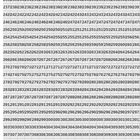
2379
2380
2381
2382
2383
2384
2385
2386
2387
2388
2389
2390
2391
2392
2393
2394
2395
2396
239
2420
2421
2422
2423
2424
2425
2426
2427
2428
2429
2430
2431
2432
2433
2434
2435
2436
2437
243
2461
2462
2463
2464
2465
2466
2467
2468
2469
2470
2471
2472
2473
2474
2475
2476
2477
2478
247
2502
2503
2504
2505
2506
2507
2508
2509
2510
2511
2512
2513
2514
2515
2516
2517
2518
2519
252
2543
2544
2545
2546
2547
2548
2549
2550
2551
2552
2553
2554
2555
2556
2557
2558
2559
2560
256
2584
2585
2586
2587
2588
2589
2590
2591
2592
2593
2594
2595
2596
2597
2598
2599
2600
2601
260
2625
2626
2627
2628
2629
2630
2631
2632
2633
2634
2635
2636
2637
2638
2639
2640
2641
2642
264
2666
2667
2668
2669
2670
2671
2672
2673
2674
2675
2676
2677
2678
2679
2680
2681
2682
2683
268
2707
2708
2709
2710
2711
2712
2713
2714
2715
2716
2717
2718
2719
2720
2721
2722
2723
2724
272
2748
2749
2750
2751
2752
2753
2754
2755
2756
2757
2758
2759
2760
2761
2762
2763
2764
2765
276
2789
2790
2791
2792
2793
2794
2795
2796
2797
2798
2799
2800
2801
2802
2803
2804
2805
2806
280
2830
2831
2832
2833
2834
2835
2836
2837
2838
2839
2840
2841
2842
2843
2844
2845
2846
2847
284
2871
2872
2873
2874
2875
2876
2877
2878
2879
2880
2881
2882
2883
2884
2885
2886
2887
2888
288
2912
2913
2914
2915
2916
2917
2918
2919
2920
2921
2922
2923
2924
2925
2926
2927
2928
2929
293
2953
2954
2955
2956
2957
2958
2959
2960
2961
2962
2963
2964
2965
2966
2967
2968
2969
2970
297
2994
2995
2996
2997
2998
2999
3000
3001
3002
3003
3004
3005
3006
3007
3008
3009
3010
3011
301
3035
3036
3037
3038
3039
3040
3041
3042
3043
3044
3045
3046
3047
3048
3049
3050
3051
3052
305
3076
3077
3078
3079
3080
3081
3082
3083
3084
3085
3086
3087
3088
3089
3090
3091
3092
3093
309