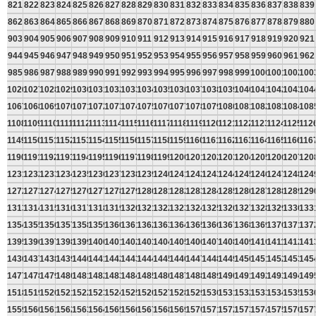
821
822
823
824
825
826
827
828
829
830
831
832
833
834
835
836
837
838
839
862
863
864
865
866
867
868
869
870
871
872
873
874
875
876
877
878
879
880
903
904
905
906
907
908
909
910
911
912
913
914
915
916
917
918
919
920
921
944
945
946
947
948
949
950
951
952
953
954
955
956
957
958
959
960
961
962
985
986
987
988
989
990
991
992
993
994
995
996
997
998
999
1000
1001
1002
100
1026
1027
1028
1029
1030
1031
1032
1033
1034
1035
1036
1037
1038
1039
1040
1041
1042
1043
104
1067
1068
1069
1070
1071
1072
1073
1074
1075
1076
1077
1078
1079
1080
1081
1082
1083
1084
108
1108
1109
1110
1111
1112
1113
1114
1115
1116
1117
1118
1119
1120
1121
1122
1123
1124
1125
112
1149
1150
1151
1152
1153
1154
1155
1156
1157
1158
1159
1160
1161
1162
1163
1164
1165
1166
116
1190
1191
1192
1193
1194
1195
1196
1197
1198
1199
1200
1201
1202
1203
1204
1205
1206
1207
120
1231
1232
1233
1234
1235
1236
1237
1238
1239
1240
1241
1242
1243
1244
1245
1246
1247
1248
124
1272
1273
1274
1275
1276
1277
1278
1279
1280
1281
1282
1283
1284
1285
1286
1287
1288
1289
129
1313
1314
1315
1316
1317
1318
1319
1320
1321
1322
1323
1324
1325
1326
1327
1328
1329
1330
133
1354
1355
1356
1357
1358
1359
1360
1361
1362
1363
1364
1365
1366
1367
1368
1369
1370
1371
137
1395
1396
1397
1398
1399
1400
1401
1402
1403
1404
1405
1406
1407
1408
1409
1410
1411
1412
141
1436
1437
1438
1439
1440
1441
1442
1443
1444
1445
1446
1447
1448
1449
1450
1451
1452
1453
145
1477
1478
1479
1480
1481
1482
1483
1484
1485
1486
1487
1488
1489
1490
1491
1492
1493
1494
149
1518
1519
1520
1521
1522
1523
1524
1525
1526
1527
1528
1529
1530
1531
1532
1533
1534
1535
153
1559
1560
1561
1562
1563
1564
1565
1566
1567
1568
1569
1570
1571
1572
1573
1574
1575
1576
157