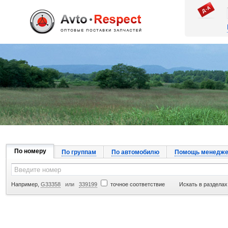
Джапан Авто
По номеру
По группам
По автомобилю
Помощь менедже
Например,
G33358
или
339199
точное соответствие
Искать в разделах