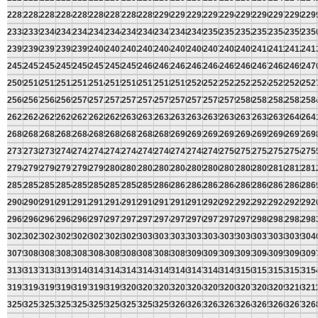
2281
2282
2283
2284
2285
2286
2287
2288
2289
2290
2291
2292
2293
2294
2295
2296
2297
2298
229
2338
2339
2340
2341
2342
2343
2344
2345
2346
2347
2348
2349
2350
2351
2352
2353
2354
2355
235
2395
2396
2397
2398
2399
2400
2401
2402
2403
2404
2405
2406
2407
2408
2409
2410
2411
2412
241
2452
2453
2454
2455
2456
2457
2458
2459
2460
2461
2462
2463
2464
2465
2466
2467
2468
2469
247
2509
2510
2511
2512
2513
2514
2515
2516
2517
2518
2519
2520
2521
2522
2523
2524
2525
2526
252
2566
2567
2568
2569
2570
2571
2572
2573
2574
2575
2576
2577
2578
2579
2580
2581
2582
2583
258
2623
2624
2625
2626
2627
2628
2629
2630
2631
2632
2633
2634
2635
2636
2637
2638
2639
2640
264
2680
2681
2682
2683
2684
2685
2686
2687
2688
2689
2690
2691
2692
2693
2694
2695
2696
2697
269
2737
2738
2739
2740
2741
2742
2743
2744
2745
2746
2747
2748
2749
2750
2751
2752
2753
2754
275
2794
2795
2796
2797
2798
2799
2800
2801
2802
2803
2804
2805
2806
2807
2808
2809
2810
2811
281
2851
2852
2853
2854
2855
2856
2857
2858
2859
2860
2861
2862
2863
2864
2865
2866
2867
2868
286
2908
2909
2910
2911
2912
2913
2914
2915
2916
2917
2918
2919
2920
2921
2922
2923
2924
2925
292
2965
2966
2967
2968
2969
2970
2971
2972
2973
2974
2975
2976
2977
2978
2979
2980
2981
2982
298
3022
3023
3024
3025
3026
3027
3028
3029
3030
3031
3032
3033
3034
3035
3036
3037
3038
3039
304
3079
3080
3081
3082
3083
3084
3085
3086
3087
3088
3089
3090
3091
3092
3093
3094
3095
3096
309
3136
3137
3138
3139
3140
3141
3142
3143
3144
3145
3146
3147
3148
3149
3150
3151
3152
3153
315
3193
3194
3195
3196
3197
3198
3199
3200
3201
3202
3203
3204
3205
3206
3207
3208
3209
3210
321
3250
3251
3252
3253
3254
3255
3256
3257
3258
3259
3260
3261
3262
3263
3264
3265
3266
3267
326