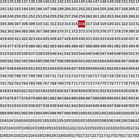
134
135
136
137
138
139
140
141
142
143
144
145
146
147
148
149
150
151
152
1
191
192
193
194
195
196
197
198
199
200
201
202
203
204
205
206
207
208
209
2
248
249
250
251
252
253
254
255
256
257
258
259
260
261
262
263
264
265
266
2
305
306
307
308
309
310
311
312
313
314
315
316
317
318
319
320
321
322
323
3
362
363
364
365
366
367
368
369
370
371
372
373
374
375
376
377
378
379
380
3
419
420
421
422
423
424
425
426
427
428
429
430
431
432
433
434
435
436
437
4
476
477
478
479
480
481
482
483
484
485
486
487
488
489
490
491
492
493
494
4
533
534
535
536
537
538
539
540
541
542
543
544
545
546
547
548
549
550
551
5
590
591
592
593
594
595
596
597
598
599
600
601
602
603
604
605
606
607
608
6
647
648
649
650
651
652
653
654
655
656
657
658
659
660
661
662
663
664
665
6
704
705
706
707
708
709
710
711
712
713
714
715
716
717
718
719
720
721
722
7
761
762
763
764
765
766
767
768
769
770
771
772
773
774
775
776
777
778
779
7
818
819
820
821
822
823
824
825
826
827
828
829
830
831
832
833
834
835
836
8
875
876
877
878
879
880
881
882
883
884
885
886
887
888
889
890
891
892
893
8
932
933
934
935
936
937
938
939
940
941
942
943
944
945
946
947
948
949
950
9
989
990
991
992
993
994
995
996
997
998
999
1000
1001
1002
1003
1004
1005
1006
1007
1
5
1046
1047
1048
1049
1050
1051
1052
1053
1054
1055
1056
1057
1058
1059
1060
1061
1062
1063
1064
1
2
1103
1104
1105
1106
1107
1108
1109
1110
1111
1112
1113
1114
1115
1116
1117
1118
1119
1120
1121
1
9
1160
1161
1162
1163
1164
1165
1166
1167
1168
1169
1170
1171
1172
1173
1174
1175
1176
1177
1178
1