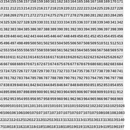
53
154
155
156
157
158
159
160
161
162
163
164
165
166
167
168
169
170
171
10
211
212
213
214
215
216
217
218
219
220
221
222
223
224
225
226
227
228
67
268
269
270
271
272
273
274
275
276
277
278
279
280
281
282
283
284
285
24
325
326
327
328
329
330
331
332
333
334
335
336
337
338
339
340
341
342
81
382
383
384
385
386
387
388
389
390
391
392
393
394
395
396
397
398
399
38
439
440
441
442
443
444
445
446
447
448
449
450
451
452
453
454
455
456
95
496
497
498
499
500
501
502
503
504
505
506
507
508
509
510
511
512
513
52
553
554
555
556
557
558
559
560
561
562
563
564
565
566
567
568
569
570
09
610
611
612
613
614
615
616
617
618
619
620
621
622
623
624
625
626
627
66
667
668
669
670
671
672
673
674
675
676
677
678
679
680
681
682
683
684
23
724
725
726
727
728
729
730
731
732
733
734
735
736
737
738
739
740
741
80
781
782
783
784
785
786
787
788
789
790
791
792
793
794
795
796
797
798
37
838
839
840
841
842
843
844
845
846
847
848
849
850
851
852
853
854
855
94
895
896
897
898
899
900
901
902
903
904
905
906
907
908
909
910
911
912
51
952
953
954
955
956
957
958
959
960
961
962
963
964
965
966
967
968
969
008
1009
1010
1011
1012
1013
1014
1015
1016
1017
1018
1019
1020
1021
1022
1023
1024
1025
1026
065
1066
1067
1068
1069
1070
1071
1072
1073
1074
1075
1076
1077
1078
1079
1080
1081
1082
1083
122
1123
1124
1125
1126
1127
1128
1129
1130
1131
1132
1133
1134
1135
1136
1137
1138
1139
1140
179
1180
1181
1182
1183
1184
1185
1186
1187
1188
1189
1190
1191
1192
1193
1194
1195
1196
1197