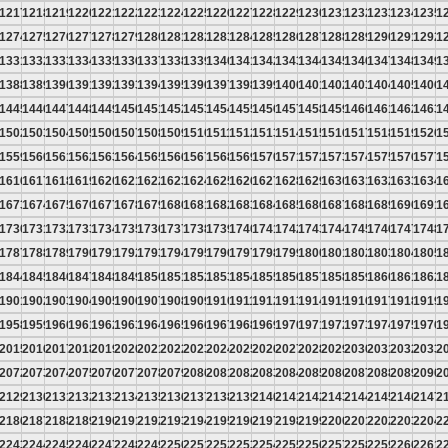
6
1217
1218
1219
1220
1221
1222
1223
1224
1225
1226
1227
1228
1229
1230
1231
1232
1233
1234
1235
1
3
1274
1275
1276
1277
1278
1279
1280
1281
1282
1283
1284
1285
1286
1287
1288
1289
1290
1291
1292
1
0
1331
1332
1333
1334
1335
1336
1337
1338
1339
1340
1341
1342
1343
1344
1345
1346
1347
1348
1349
1
7
1388
1389
1390
1391
1392
1393
1394
1395
1396
1397
1398
1399
1400
1401
1402
1403
1404
1405
1406
1
4
1445
1446
1447
1448
1449
1450
1451
1452
1453
1454
1455
1456
1457
1458
1459
1460
1461
1462
1463
1
1
1502
1503
1504
1505
1506
1507
1508
1509
1510
1511
1512
1513
1514
1515
1516
1517
1518
1519
1520
1
8
1559
1560
1561
1562
1563
1564
1565
1566
1567
1568
1569
1570
1571
1572
1573
1574
1575
1576
1577
1
5
1616
1617
1618
1619
1620
1621
1622
1623
1624
1625
1626
1627
1628
1629
1630
1631
1632
1633
1634
1
2
1673
1674
1675
1676
1677
1678
1679
1680
1681
1682
1683
1684
1685
1686
1687
1688
1689
1690
1691
1
9
1730
1731
1732
1733
1734
1735
1736
1737
1738
1739
1740
1741
1742
1743
1744
1745
1746
1747
1748
1
6
1787
1788
1789
1790
1791
1792
1793
1794
1795
1796
1797
1798
1799
1800
1801
1802
1803
1804
1805
1
3
1844
1845
1846
1847
1848
1849
1850
1851
1852
1853
1854
1855
1856
1857
1858
1859
1860
1861
1862
1
0
1901
1902
1903
1904
1905
1906
1907
1908
1909
1910
1911
1912
1913
1914
1915
1916
1917
1918
1919
1
7
1958
1959
1960
1961
1962
1963
1964
1965
1966
1967
1968
1969
1970
1971
1972
1973
1974
1975
1976
1
4
2015
2016
2017
2018
2019
2020
2021
2022
2023
2024
2025
2026
2027
2028
2029
2030
2031
2032
2033
2
1
2072
2073
2074
2075
2076
2077
2078
2079
2080
2081
2082
2083
2084
2085
2086
2087
2088
2089
2090
2
8
2129
2130
2131
2132
2133
2134
2135
2136
2137
2138
2139
2140
2141
2142
2143
2144
2145
2146
2147
2
5
2186
2187
2188
2189
2190
2191
2192
2193
2194
2195
2196
2197
2198
2199
2200
2201
2202
2203
2204
2
2
2243
2244
2245
2246
2247
2248
2249
2250
2251
2252
2253
2254
2255
2256
2257
2258
2259
2260
2261
2