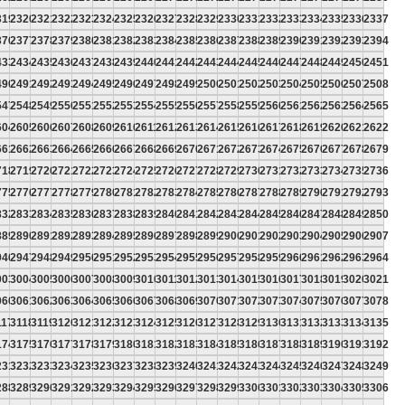
319
2320
2321
2322
2323
2324
2325
2326
2327
2328
2329
2330
2331
2332
2333
2334
2335
2336
2337
376
2377
2378
2379
2380
2381
2382
2383
2384
2385
2386
2387
2388
2389
2390
2391
2392
2393
2394
433
2434
2435
2436
2437
2438
2439
2440
2441
2442
2443
2444
2445
2446
2447
2448
2449
2450
2451
490
2491
2492
2493
2494
2495
2496
2497
2498
2499
2500
2501
2502
2503
2504
2505
2506
2507
2508
547
2548
2549
2550
2551
2552
2553
2554
2555
2556
2557
2558
2559
2560
2561
2562
2563
2564
2565
604
2605
2606
2607
2608
2609
2610
2611
2612
2613
2614
2615
2616
2617
2618
2619
2620
2621
2622
661
2662
2663
2664
2665
2666
2667
2668
2669
2670
2671
2672
2673
2674
2675
2676
2677
2678
2679
718
2719
2720
2721
2722
2723
2724
2725
2726
2727
2728
2729
2730
2731
2732
2733
2734
2735
2736
775
2776
2777
2778
2779
2780
2781
2782
2783
2784
2785
2786
2787
2788
2789
2790
2791
2792
2793
832
2833
2834
2835
2836
2837
2838
2839
2840
2841
2842
2843
2844
2845
2846
2847
2848
2849
2850
889
2890
2891
2892
2893
2894
2895
2896
2897
2898
2899
2900
2901
2902
2903
2904
2905
2906
2907
946
2947
2948
2949
2950
2951
2952
2953
2954
2955
2956
2957
2958
2959
2960
2961
2962
2963
2964
003
3004
3005
3006
3007
3008
3009
3010
3011
3012
3013
3014
3015
3016
3017
3018
3019
3020
3021
060
3061
3062
3063
3064
3065
3066
3067
3068
3069
3070
3071
3072
3073
3074
3075
3076
3077
3078
117
3118
3119
3120
3121
3122
3123
3124
3125
3126
3127
3128
3129
3130
3131
3132
3133
3134
3135
174
3175
3176
3177
3178
3179
3180
3181
3182
3183
3184
3185
3186
3187
3188
3189
3190
3191
3192
231
3232
3233
3234
3235
3236
3237
3238
3239
3240
3241
3242
3243
3244
3245
3246
3247
3248
3249
288
3289
3290
3291
3292
3293
3294
3295
3296
3297
3298
3299
3300
3301
3302
3303
3304
3305
3306