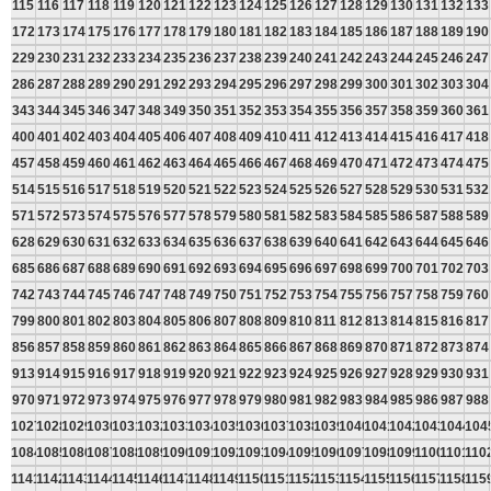
115
116
117
118
119
120
121
122
123
124
125
126
127
128
129
130
131
132
133
172
173
174
175
176
177
178
179
180
181
182
183
184
185
186
187
188
189
190
229
230
231
232
233
234
235
236
237
238
239
240
241
242
243
244
245
246
247
286
287
288
289
290
291
292
293
294
295
296
297
298
299
300
301
302
303
304
343
344
345
346
347
348
349
350
351
352
353
354
355
356
357
358
359
360
361
400
401
402
403
404
405
406
407
408
409
410
411
412
413
414
415
416
417
418
457
458
459
460
461
462
463
464
465
466
467
468
469
470
471
472
473
474
475
514
515
516
517
518
519
520
521
522
523
524
525
526
527
528
529
530
531
532
571
572
573
574
575
576
577
578
579
580
581
582
583
584
585
586
587
588
589
628
629
630
631
632
633
634
635
636
637
638
639
640
641
642
643
644
645
646
685
686
687
688
689
690
691
692
693
694
695
696
697
698
699
700
701
702
703
742
743
744
745
746
747
748
749
750
751
752
753
754
755
756
757
758
759
760
799
800
801
802
803
804
805
806
807
808
809
810
811
812
813
814
815
816
817
856
857
858
859
860
861
862
863
864
865
866
867
868
869
870
871
872
873
874
913
914
915
916
917
918
919
920
921
922
923
924
925
926
927
928
929
930
931
970
971
972
973
974
975
976
977
978
979
980
981
982
983
984
985
986
987
988
1027
1028
1029
1030
1031
1032
1033
1034
1035
1036
1037
1038
1039
1040
1041
1042
1043
1044
104
1084
1085
1086
1087
1088
1089
1090
1091
1092
1093
1094
1095
1096
1097
1098
1099
1100
1101
110
1141
1142
1143
1144
1145
1146
1147
1148
1149
1150
1151
1152
1153
1154
1155
1156
1157
1158
115