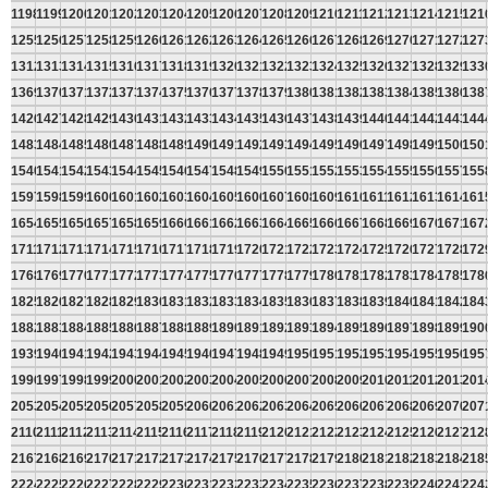
1198
1199
1200
1201
1202
1203
1204
1205
1206
1207
1208
1209
1210
1211
1212
1213
1214
1215
121
1255
1256
1257
1258
1259
1260
1261
1262
1263
1264
1265
1266
1267
1268
1269
1270
1271
1272
127
1312
1313
1314
1315
1316
1317
1318
1319
1320
1321
1322
1323
1324
1325
1326
1327
1328
1329
133
1369
1370
1371
1372
1373
1374
1375
1376
1377
1378
1379
1380
1381
1382
1383
1384
1385
1386
138
1426
1427
1428
1429
1430
1431
1432
1433
1434
1435
1436
1437
1438
1439
1440
1441
1442
1443
144
1483
1484
1485
1486
1487
1488
1489
1490
1491
1492
1493
1494
1495
1496
1497
1498
1499
1500
150
1540
1541
1542
1543
1544
1545
1546
1547
1548
1549
1550
1551
1552
1553
1554
1555
1556
1557
155
1597
1598
1599
1600
1601
1602
1603
1604
1605
1606
1607
1608
1609
1610
1611
1612
1613
1614
161
1654
1655
1656
1657
1658
1659
1660
1661
1662
1663
1664
1665
1666
1667
1668
1669
1670
1671
167
1711
1712
1713
1714
1715
1716
1717
1718
1719
1720
1721
1722
1723
1724
1725
1726
1727
1728
172
1768
1769
1770
1771
1772
1773
1774
1775
1776
1777
1778
1779
1780
1781
1782
1783
1784
1785
178
1825
1826
1827
1828
1829
1830
1831
1832
1833
1834
1835
1836
1837
1838
1839
1840
1841
1842
184
1882
1883
1884
1885
1886
1887
1888
1889
1890
1891
1892
1893
1894
1895
1896
1897
1898
1899
190
1939
1940
1941
1942
1943
1944
1945
1946
1947
1948
1949
1950
1951
1952
1953
1954
1955
1956
195
1996
1997
1998
1999
2000
2001
2002
2003
2004
2005
2006
2007
2008
2009
2010
2011
2012
2013
201
2053
2054
2055
2056
2057
2058
2059
2060
2061
2062
2063
2064
2065
2066
2067
2068
2069
2070
207
2110
2111
2112
2113
2114
2115
2116
2117
2118
2119
2120
2121
2122
2123
2124
2125
2126
2127
212
2167
2168
2169
2170
2171
2172
2173
2174
2175
2176
2177
2178
2179
2180
2181
2182
2183
2184
218
2224
2225
2226
2227
2228
2229
2230
2231
2232
2233
2234
2235
2236
2237
2238
2239
2240
2241
224