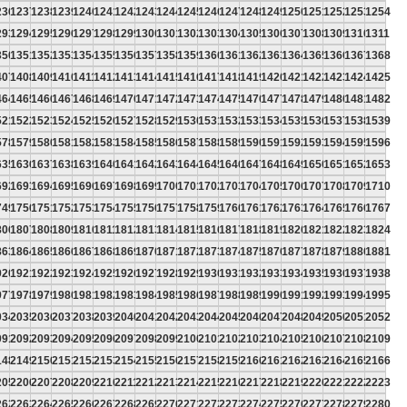
236
1237
1238
1239
1240
1241
1242
1243
1244
1245
1246
1247
1248
1249
1250
1251
1252
1253
1254
293
1294
1295
1296
1297
1298
1299
1300
1301
1302
1303
1304
1305
1306
1307
1308
1309
1310
1311
350
1351
1352
1353
1354
1355
1356
1357
1358
1359
1360
1361
1362
1363
1364
1365
1366
1367
1368
407
1408
1409
1410
1411
1412
1413
1414
1415
1416
1417
1418
1419
1420
1421
1422
1423
1424
1425
464
1465
1466
1467
1468
1469
1470
1471
1472
1473
1474
1475
1476
1477
1478
1479
1480
1481
1482
521
1522
1523
1524
1525
1526
1527
1528
1529
1530
1531
1532
1533
1534
1535
1536
1537
1538
1539
578
1579
1580
1581
1582
1583
1584
1585
1586
1587
1588
1589
1590
1591
1592
1593
1594
1595
1596
635
1636
1637
1638
1639
1640
1641
1642
1643
1644
1645
1646
1647
1648
1649
1650
1651
1652
1653
692
1693
1694
1695
1696
1697
1698
1699
1700
1701
1702
1703
1704
1705
1706
1707
1708
1709
1710
749
1750
1751
1752
1753
1754
1755
1756
1757
1758
1759
1760
1761
1762
1763
1764
1765
1766
1767
806
1807
1808
1809
1810
1811
1812
1813
1814
1815
1816
1817
1818
1819
1820
1821
1822
1823
1824
863
1864
1865
1866
1867
1868
1869
1870
1871
1872
1873
1874
1875
1876
1877
1878
1879
1880
1881
920
1921
1922
1923
1924
1925
1926
1927
1928
1929
1930
1931
1932
1933
1934
1935
1936
1937
1938
977
1978
1979
1980
1981
1982
1983
1984
1985
1986
1987
1988
1989
1990
1991
1992
1993
1994
1995
034
2035
2036
2037
2038
2039
2040
2041
2042
2043
2044
2045
2046
2047
2048
2049
2050
2051
2052
091
2092
2093
2094
2095
2096
2097
2098
2099
2100
2101
2102
2103
2104
2105
2106
2107
2108
2109
148
2149
2150
2151
2152
2153
2154
2155
2156
2157
2158
2159
2160
2161
2162
2163
2164
2165
2166
205
2206
2207
2208
2209
2210
2211
2212
2213
2214
2215
2216
2217
2218
2219
2220
2221
2222
2223
262
2263
2264
2265
2266
2267
2268
2269
2270
2271
2272
2273
2274
2275
2276
2277
2278
2279
2280