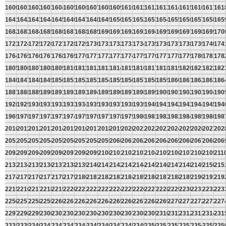
1600
1601
1602
1603
1604
1605
1606
1607
1608
1609
1610
1611
1612
1613
1614
1615
1616
1617
161
1641
1642
1643
1644
1645
1646
1647
1648
1649
1650
1651
1652
1653
1654
1655
1656
1657
1658
165
1682
1683
1684
1685
1686
1687
1688
1689
1690
1691
1692
1693
1694
1695
1696
1697
1698
1699
170
1723
1724
1725
1726
1727
1728
1729
1730
1731
1732
1733
1734
1735
1736
1737
1738
1739
1740
174
1764
1765
1766
1767
1768
1769
1770
1771
1772
1773
1774
1775
1776
1777
1778
1779
1780
1781
178
1805
1806
1807
1808
1809
1810
1811
1812
1813
1814
1815
1816
1817
1818
1819
1820
1821
1822
182
1846
1847
1848
1849
1850
1851
1852
1853
1854
1855
1856
1857
1858
1859
1860
1861
1862
1863
186
1887
1888
1889
1890
1891
1892
1893
1894
1895
1896
1897
1898
1899
1900
1901
1902
1903
1904
190
1928
1929
1930
1931
1932
1933
1934
1935
1936
1937
1938
1939
1940
1941
1942
1943
1944
1945
194
1969
1970
1971
1972
1973
1974
1975
1976
1977
1978
1979
1980
1981
1982
1983
1984
1985
1986
198
2010
2011
2012
2013
2014
2015
2016
2017
2018
2019
2020
2021
2022
2023
2024
2025
2026
2027
202
2051
2052
2053
2054
2055
2056
2057
2058
2059
2060
2061
2062
2063
2064
2065
2066
2067
2068
206
2092
2093
2094
2095
2096
2097
2098
2099
2100
2101
2102
2103
2104
2105
2106
2107
2108
2109
211
2133
2134
2135
2136
2137
2138
2139
2140
2141
2142
2143
2144
2145
2146
2147
2148
2149
2150
215
2174
2175
2176
2177
2178
2179
2180
2181
2182
2183
2184
2185
2186
2187
2188
2189
2190
2191
219
2215
2216
2217
2218
2219
2220
2221
2222
2223
2224
2225
2226
2227
2228
2229
2230
2231
2232
223
2256
2257
2258
2259
2260
2261
2262
2263
2264
2265
2266
2267
2268
2269
2270
2271
2272
2273
227
2297
2298
2299
2300
2301
2302
2303
2304
2305
2306
2307
2308
2309
2310
2311
2312
2313
2314
231
2338
2339
2340
2341
2342
2343
2344
2345
2346
2347
2348
2349
2350
2351
2352
2353
2354
2355
235