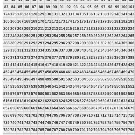
83
84
85
86
87
88
89
90
91
92
93
94
95
96
97
98
99
100
101
124
125
126
127
128
129
130
131
132
133
134
135
136
137
138
139
140
141
142
165
166
167
168
169
170
171
172
173
174
175
176
177
178
179
180
181
182
183
206
207
208
209
210
211
212
213
214
215
216
217
218
219
220
221
222
223
224
247
248
249
250
251
252
253
254
255
256
257
258
259
260
261
262
263
264
265
288
289
290
291
292
293
294
295
296
297
298
299
300
301
302
303
304
305
306
329
330
331
332
333
334
335
336
337
338
339
340
341
342
343
344
345
346
347
370
371
372
373
374
375
376
377
378
379
380
381
382
383
384
385
386
387
388
411
412
413
414
415
416
417
418
419
420
421
422
423
424
425
426
427
428
429
452
453
454
455
456
457
458
459
460
461
462
463
464
465
466
467
468
469
470
493
494
495
496
497
498
499
500
501
502
503
504
505
506
507
508
509
510
511
534
535
536
537
538
539
540
541
542
543
544
545
546
547
548
549
550
551
552
575
576
577
578
579
580
581
582
583
584
585
586
587
588
589
590
591
592
593
616
617
618
619
620
621
622
623
624
625
626
627
628
629
630
631
632
633
634
657
658
659
660
661
662
663
664
665
666
667
668
669
670
671
672
673
674
675
698
699
700
701
702
703
704
705
706
707
708
709
710
711
712
713
714
715
716
739
740
741
742
743
744
745
746
747
748
749
750
751
752
753
754
755
756
757
780
781
782
783
784
785
786
787
788
789
790
791
792
793
794
795
796
797
798