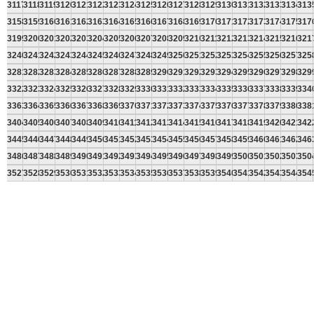
3117
3118
3119
3120
3121
3122
3123
3124
3125
3126
3127
3128
3129
3130
3131
3132
3133
3134
313
3158
3159
3160
3161
3162
3163
3164
3165
3166
3167
3168
3169
3170
3171
3172
3173
3174
3175
317
3199
3200
3201
3202
3203
3204
3205
3206
3207
3208
3209
3210
3211
3212
3213
3214
3215
3216
321
3240
3241
3242
3243
3244
3245
3246
3247
3248
3249
3250
3251
3252
3253
3254
3255
3256
3257
325
3281
3282
3283
3284
3285
3286
3287
3288
3289
3290
3291
3292
3293
3294
3295
3296
3297
3298
329
3322
3323
3324
3325
3326
3327
3328
3329
3330
3331
3332
3333
3334
3335
3336
3337
3338
3339
334
3363
3364
3365
3366
3367
3368
3369
3370
3371
3372
3373
3374
3375
3376
3377
3378
3379
3380
338
3404
3405
3406
3407
3408
3409
3410
3411
3412
3413
3414
3415
3416
3417
3418
3419
3420
3421
342
3445
3446
3447
3448
3449
3450
3451
3452
3453
3454
3455
3456
3457
3458
3459
3460
3461
3462
346
3486
3487
3488
3489
3490
3491
3492
3493
3494
3495
3496
3497
3498
3499
3500
3501
3502
3503
350
3527
3528
3529
3530
3531
3532
3533
3534
3535
3536
3537
3538
3539
3540
3541
3542
3543
3544
354