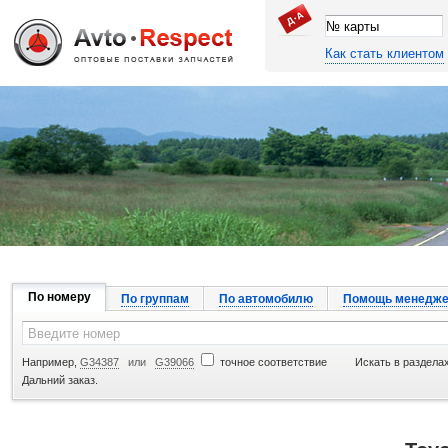
Как стать клиентом
Джапан Авто
По номеру
По группам
По автомобилю
Помощь менедже
Например,
G34387
или
G39066
точное соответствие
Искать в разделах
Дальний заказ.