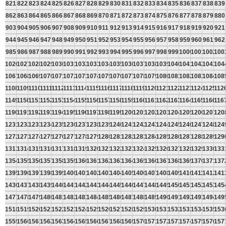
821
822
823
824
825
826
827
828
829
830
831
832
833
834
835
836
837
838
839
862
863
864
865
866
867
868
869
870
871
872
873
874
875
876
877
878
879
880
903
904
905
906
907
908
909
910
911
912
913
914
915
916
917
918
919
920
921
944
945
946
947
948
949
950
951
952
953
954
955
956
957
958
959
960
961
962
985
986
987
988
989
990
991
992
993
994
995
996
997
998
999
1000
1001
1002
100
1026
1027
1028
1029
1030
1031
1032
1033
1034
1035
1036
1037
1038
1039
1040
1041
1042
1043
104
1067
1068
1069
1070
1071
1072
1073
1074
1075
1076
1077
1078
1079
1080
1081
1082
1083
1084
108
1108
1109
1110
1111
1112
1113
1114
1115
1116
1117
1118
1119
1120
1121
1122
1123
1124
1125
112
1149
1150
1151
1152
1153
1154
1155
1156
1157
1158
1159
1160
1161
1162
1163
1164
1165
1166
116
1190
1191
1192
1193
1194
1195
1196
1197
1198
1199
1200
1201
1202
1203
1204
1205
1206
1207
120
1231
1232
1233
1234
1235
1236
1237
1238
1239
1240
1241
1242
1243
1244
1245
1246
1247
1248
124
1272
1273
1274
1275
1276
1277
1278
1279
1280
1281
1282
1283
1284
1285
1286
1287
1288
1289
129
1313
1314
1315
1316
1317
1318
1319
1320
1321
1322
1323
1324
1325
1326
1327
1328
1329
1330
133
1354
1355
1356
1357
1358
1359
1360
1361
1362
1363
1364
1365
1366
1367
1368
1369
1370
1371
137
1395
1396
1397
1398
1399
1400
1401
1402
1403
1404
1405
1406
1407
1408
1409
1410
1411
1412
141
1436
1437
1438
1439
1440
1441
1442
1443
1444
1445
1446
1447
1448
1449
1450
1451
1452
1453
145
1477
1478
1479
1480
1481
1482
1483
1484
1485
1486
1487
1488
1489
1490
1491
1492
1493
1494
149
1518
1519
1520
1521
1522
1523
1524
1525
1526
1527
1528
1529
1530
1531
1532
1533
1534
1535
153
1559
1560
1561
1562
1563
1564
1565
1566
1567
1568
1569
1570
1571
1572
1573
1574
1575
1576
157