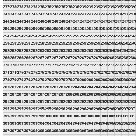
2379
2380
2381
2382
2383
2384
2385
2386
2387
2388
2389
2390
2391
2392
2393
2394
2395
2396
239
2420
2421
2422
2423
2424
2425
2426
2427
2428
2429
2430
2431
2432
2433
2434
2435
2436
2437
243
2461
2462
2463
2464
2465
2466
2467
2468
2469
2470
2471
2472
2473
2474
2475
2476
2477
2478
247
2502
2503
2504
2505
2506
2507
2508
2509
2510
2511
2512
2513
2514
2515
2516
2517
2518
2519
252
2543
2544
2545
2546
2547
2548
2549
2550
2551
2552
2553
2554
2555
2556
2557
2558
2559
2560
256
2584
2585
2586
2587
2588
2589
2590
2591
2592
2593
2594
2595
2596
2597
2598
2599
2600
2601
260
2625
2626
2627
2628
2629
2630
2631
2632
2633
2634
2635
2636
2637
2638
2639
2640
2641
2642
264
2666
2667
2668
2669
2670
2671
2672
2673
2674
2675
2676
2677
2678
2679
2680
2681
2682
2683
268
2707
2708
2709
2710
2711
2712
2713
2714
2715
2716
2717
2718
2719
2720
2721
2722
2723
2724
272
2748
2749
2750
2751
2752
2753
2754
2755
2756
2757
2758
2759
2760
2761
2762
2763
2764
2765
276
2789
2790
2791
2792
2793
2794
2795
2796
2797
2798
2799
2800
2801
2802
2803
2804
2805
2806
280
2830
2831
2832
2833
2834
2835
2836
2837
2838
2839
2840
2841
2842
2843
2844
2845
2846
2847
284
2871
2872
2873
2874
2875
2876
2877
2878
2879
2880
2881
2882
2883
2884
2885
2886
2887
2888
288
2912
2913
2914
2915
2916
2917
2918
2919
2920
2921
2922
2923
2924
2925
2926
2927
2928
2929
293
2953
2954
2955
2956
2957
2958
2959
2960
2961
2962
2963
2964
2965
2966
2967
2968
2969
2970
297
2994
2995
2996
2997
2998
2999
3000
3001
3002
3003
3004
3005
3006
3007
3008
3009
3010
3011
301
3035
3036
3037
3038
3039
3040
3041
3042
3043
3044
3045
3046
3047
3048
3049
3050
3051
3052
305
3076
3077
3078
3079
3080
3081
3082
3083
3084
3085
3086
3087
3088
3089
3090
3091
3092
3093
309