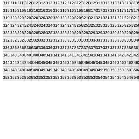
3117
3118
3119
3120
3121
3122
3123
3124
3125
3126
3127
3128
3129
3130
3131
3132
3133
3134
313
3158
3159
3160
3161
3162
3163
3164
3165
3166
3167
3168
3169
3170
3171
3172
3173
3174
3175
317
3199
3200
3201
3202
3203
3204
3205
3206
3207
3208
3209
3210
3211
3212
3213
3214
3215
3216
321
3240
3241
3242
3243
3244
3245
3246
3247
3248
3249
3250
3251
3252
3253
3254
3255
3256
3257
325
3281
3282
3283
3284
3285
3286
3287
3288
3289
3290
3291
3292
3293
3294
3295
3296
3297
3298
329
3322
3323
3324
3325
3326
3327
3328
3329
3330
3331
3332
3333
3334
3335
3336
3337
3338
3339
334
3363
3364
3365
3366
3367
3368
3369
3370
3371
3372
3373
3374
3375
3376
3377
3378
3379
3380
338
3404
3405
3406
3407
3408
3409
3410
3411
3412
3413
3414
3415
3416
3417
3418
3419
3420
3421
342
3445
3446
3447
3448
3449
3450
3451
3452
3453
3454
3455
3456
3457
3458
3459
3460
3461
3462
346
3486
3487
3488
3489
3490
3491
3492
3493
3494
3495
3496
3497
3498
3499
3500
3501
3502
3503
350
3527
3528
3529
3530
3531
3532
3533
3534
3535
3536
3537
3538
3539
3540
3541
3542
3543
3544
354