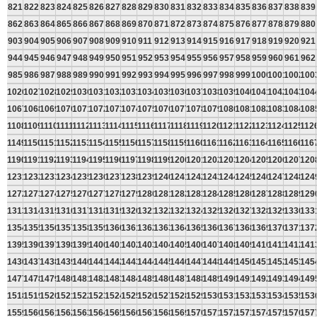
821
822
823
824
825
826
827
828
829
830
831
832
833
834
835
836
837
838
839
862
863
864
865
866
867
868
869
870
871
872
873
874
875
876
877
878
879
880
903
904
905
906
907
908
909
910
911
912
913
914
915
916
917
918
919
920
921
944
945
946
947
948
949
950
951
952
953
954
955
956
957
958
959
960
961
962
985
986
987
988
989
990
991
992
993
994
995
996
997
998
999
1000
1001
1002
100
1026
1027
1028
1029
1030
1031
1032
1033
1034
1035
1036
1037
1038
1039
1040
1041
1042
1043
104
1067
1068
1069
1070
1071
1072
1073
1074
1075
1076
1077
1078
1079
1080
1081
1082
1083
1084
108
1108
1109
1110
1111
1112
1113
1114
1115
1116
1117
1118
1119
1120
1121
1122
1123
1124
1125
112
1149
1150
1151
1152
1153
1154
1155
1156
1157
1158
1159
1160
1161
1162
1163
1164
1165
1166
116
1190
1191
1192
1193
1194
1195
1196
1197
1198
1199
1200
1201
1202
1203
1204
1205
1206
1207
120
1231
1232
1233
1234
1235
1236
1237
1238
1239
1240
1241
1242
1243
1244
1245
1246
1247
1248
124
1272
1273
1274
1275
1276
1277
1278
1279
1280
1281
1282
1283
1284
1285
1286
1287
1288
1289
129
1313
1314
1315
1316
1317
1318
1319
1320
1321
1322
1323
1324
1325
1326
1327
1328
1329
1330
133
1354
1355
1356
1357
1358
1359
1360
1361
1362
1363
1364
1365
1366
1367
1368
1369
1370
1371
137
1395
1396
1397
1398
1399
1400
1401
1402
1403
1404
1405
1406
1407
1408
1409
1410
1411
1412
141
1436
1437
1438
1439
1440
1441
1442
1443
1444
1445
1446
1447
1448
1449
1450
1451
1452
1453
145
1477
1478
1479
1480
1481
1482
1483
1484
1485
1486
1487
1488
1489
1490
1491
1492
1493
1494
149
1518
1519
1520
1521
1522
1523
1524
1525
1526
1527
1528
1529
1530
1531
1532
1533
1534
1535
153
1559
1560
1561
1562
1563
1564
1565
1566
1567
1568
1569
1570
1571
1572
1573
1574
1575
1576
157