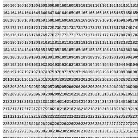
1600
1601
1602
1603
1604
1605
1606
1607
1608
1609
1610
1611
1612
1613
1614
1615
1616
1617
161
1641
1642
1643
1644
1645
1646
1647
1648
1649
1650
1651
1652
1653
1654
1655
1656
1657
1658
165
1682
1683
1684
1685
1686
1687
1688
1689
1690
1691
1692
1693
1694
1695
1696
1697
1698
1699
170
1723
1724
1725
1726
1727
1728
1729
1730
1731
1732
1733
1734
1735
1736
1737
1738
1739
1740
174
1764
1765
1766
1767
1768
1769
1770
1771
1772
1773
1774
1775
1776
1777
1778
1779
1780
1781
178
1805
1806
1807
1808
1809
1810
1811
1812
1813
1814
1815
1816
1817
1818
1819
1820
1821
1822
182
1846
1847
1848
1849
1850
1851
1852
1853
1854
1855
1856
1857
1858
1859
1860
1861
1862
1863
186
1887
1888
1889
1890
1891
1892
1893
1894
1895
1896
1897
1898
1899
1900
1901
1902
1903
1904
190
1928
1929
1930
1931
1932
1933
1934
1935
1936
1937
1938
1939
1940
1941
1942
1943
1944
1945
194
1969
1970
1971
1972
1973
1974
1975
1976
1977
1978
1979
1980
1981
1982
1983
1984
1985
1986
198
2010
2011
2012
2013
2014
2015
2016
2017
2018
2019
2020
2021
2022
2023
2024
2025
2026
2027
202
2051
2052
2053
2054
2055
2056
2057
2058
2059
2060
2061
2062
2063
2064
2065
2066
2067
2068
206
2092
2093
2094
2095
2096
2097
2098
2099
2100
2101
2102
2103
2104
2105
2106
2107
2108
2109
211
2133
2134
2135
2136
2137
2138
2139
2140
2141
2142
2143
2144
2145
2146
2147
2148
2149
2150
215
2174
2175
2176
2177
2178
2179
2180
2181
2182
2183
2184
2185
2186
2187
2188
2189
2190
2191
219
2215
2216
2217
2218
2219
2220
2221
2222
2223
2224
2225
2226
2227
2228
2229
2230
2231
2232
223
2256
2257
2258
2259
2260
2261
2262
2263
2264
2265
2266
2267
2268
2269
2270
2271
2272
2273
227
2297
2298
2299
2300
2301
2302
2303
2304
2305
2306
2307
2308
2309
2310
2311
2312
2313
2314
231