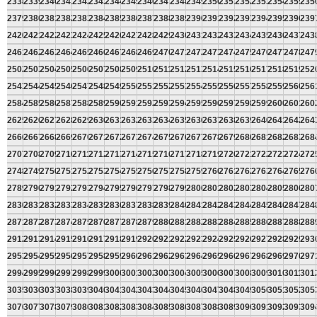
2338
2339
2340
2341
2342
2343
2344
2345
2346
2347
2348
2349
2350
2351
2352
2353
2354
2355
235
2379
2380
2381
2382
2383
2384
2385
2386
2387
2388
2389
2390
2391
2392
2393
2394
2395
2396
239
2420
2421
2422
2423
2424
2425
2426
2427
2428
2429
2430
2431
2432
2433
2434
2435
2436
2437
243
2461
2462
2463
2464
2465
2466
2467
2468
2469
2470
2471
2472
2473
2474
2475
2476
2477
2478
247
2502
2503
2504
2505
2506
2507
2508
2509
2510
2511
2512
2513
2514
2515
2516
2517
2518
2519
252
2543
2544
2545
2546
2547
2548
2549
2550
2551
2552
2553
2554
2555
2556
2557
2558
2559
2560
256
2584
2585
2586
2587
2588
2589
2590
2591
2592
2593
2594
2595
2596
2597
2598
2599
2600
2601
260
2625
2626
2627
2628
2629
2630
2631
2632
2633
2634
2635
2636
2637
2638
2639
2640
2641
2642
264
2666
2667
2668
2669
2670
2671
2672
2673
2674
2675
2676
2677
2678
2679
2680
2681
2682
2683
268
2707
2708
2709
2710
2711
2712
2713
2714
2715
2716
2717
2718
2719
2720
2721
2722
2723
2724
272
2748
2749
2750
2751
2752
2753
2754
2755
2756
2757
2758
2759
2760
2761
2762
2763
2764
2765
276
2789
2790
2791
2792
2793
2794
2795
2796
2797
2798
2799
2800
2801
2802
2803
2804
2805
2806
280
2830
2831
2832
2833
2834
2835
2836
2837
2838
2839
2840
2841
2842
2843
2844
2845
2846
2847
284
2871
2872
2873
2874
2875
2876
2877
2878
2879
2880
2881
2882
2883
2884
2885
2886
2887
2888
288
2912
2913
2914
2915
2916
2917
2918
2919
2920
2921
2922
2923
2924
2925
2926
2927
2928
2929
293
2953
2954
2955
2956
2957
2958
2959
2960
2961
2962
2963
2964
2965
2966
2967
2968
2969
2970
297
2994
2995
2996
2997
2998
2999
3000
3001
3002
3003
3004
3005
3006
3007
3008
3009
3010
3011
301
3035
3036
3037
3038
3039
3040
3041
3042
3043
3044
3045
3046
3047
3048
3049
3050
3051
3052
305
3076
3077
3078
3079
3080
3081
3082
3083
3084
3085
3086
3087
3088
3089
3090
3091
3092
3093
309