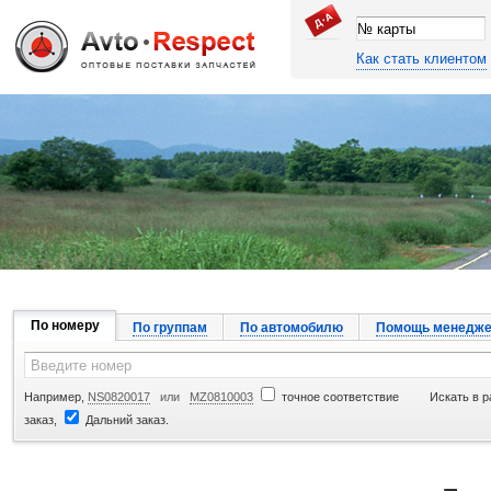
Как стать клиентом
Джапан Авто
По номеру
По группам
По автомобилю
Помощь менедже
Например,
NS0820017
или
MZ0810003
точное соответствие
Искать в р
заказ,
Дальний заказ.