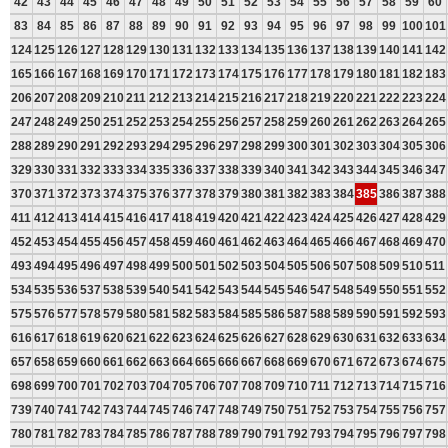
42
43
44
45
46
47
48
49
50
51
52
53
54
55
56
57
58
59
60
83
84
85
86
87
88
89
90
91
92
93
94
95
96
97
98
99
100
101
124
125
126
127
128
129
130
131
132
133
134
135
136
137
138
139
140
141
142
165
166
167
168
169
170
171
172
173
174
175
176
177
178
179
180
181
182
183
206
207
208
209
210
211
212
213
214
215
216
217
218
219
220
221
222
223
224
247
248
249
250
251
252
253
254
255
256
257
258
259
260
261
262
263
264
265
288
289
290
291
292
293
294
295
296
297
298
299
300
301
302
303
304
305
306
329
330
331
332
333
334
335
336
337
338
339
340
341
342
343
344
345
346
347
370
371
372
373
374
375
376
377
378
379
380
381
382
383
384
385
386
387
388
411
412
413
414
415
416
417
418
419
420
421
422
423
424
425
426
427
428
429
452
453
454
455
456
457
458
459
460
461
462
463
464
465
466
467
468
469
470
493
494
495
496
497
498
499
500
501
502
503
504
505
506
507
508
509
510
511
534
535
536
537
538
539
540
541
542
543
544
545
546
547
548
549
550
551
552
575
576
577
578
579
580
581
582
583
584
585
586
587
588
589
590
591
592
593
616
617
618
619
620
621
622
623
624
625
626
627
628
629
630
631
632
633
634
657
658
659
660
661
662
663
664
665
666
667
668
669
670
671
672
673
674
675
698
699
700
701
702
703
704
705
706
707
708
709
710
711
712
713
714
715
716
739
740
741
742
743
744
745
746
747
748
749
750
751
752
753
754
755
756
757
780
781
782
783
784
785
786
787
788
789
790
791
792
793
794
795
796
797
798