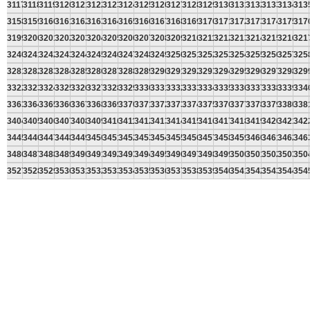
3117
3118
3119
3120
3121
3122
3123
3124
3125
3126
3127
3128
3129
3130
3131
3132
3133
3134
313
3158
3159
3160
3161
3162
3163
3164
3165
3166
3167
3168
3169
3170
3171
3172
3173
3174
3175
317
3199
3200
3201
3202
3203
3204
3205
3206
3207
3208
3209
3210
3211
3212
3213
3214
3215
3216
321
3240
3241
3242
3243
3244
3245
3246
3247
3248
3249
3250
3251
3252
3253
3254
3255
3256
3257
325
3281
3282
3283
3284
3285
3286
3287
3288
3289
3290
3291
3292
3293
3294
3295
3296
3297
3298
329
3322
3323
3324
3325
3326
3327
3328
3329
3330
3331
3332
3333
3334
3335
3336
3337
3338
3339
334
3363
3364
3365
3366
3367
3368
3369
3370
3371
3372
3373
3374
3375
3376
3377
3378
3379
3380
338
3404
3405
3406
3407
3408
3409
3410
3411
3412
3413
3414
3415
3416
3417
3418
3419
3420
3421
342
3445
3446
3447
3448
3449
3450
3451
3452
3453
3454
3455
3456
3457
3458
3459
3460
3461
3462
346
3486
3487
3488
3489
3490
3491
3492
3493
3494
3495
3496
3497
3498
3499
3500
3501
3502
3503
350
3527
3528
3529
3530
3531
3532
3533
3534
3535
3536
3537
3538
3539
3540
3541
3542
3543
3544
354