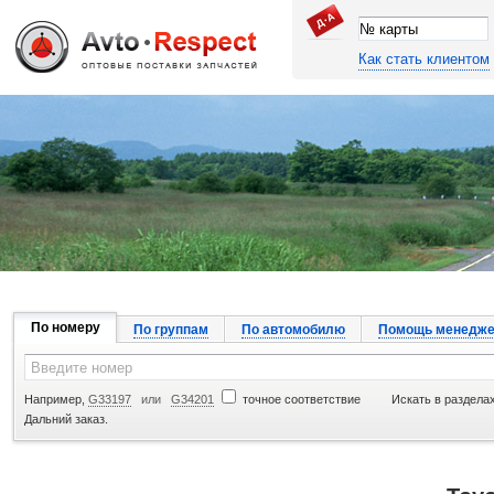
Как стать клиентом
Джапан Авто
По номеру
По группам
По автомобилю
Помощь менедже
Например,
G33197
или
G34201
точное соответствие
Искать в разделах
Дальний заказ.