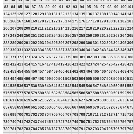
83
84
85
86
87
88
89
90
91
92
93
94
95
96
97
98
99
100
101
124
125
126
127
128
129
130
131
132
133
134
135
136
137
138
139
140
141
142
165
166
167
168
169
170
171
172
173
174
175
176
177
178
179
180
181
182
183
206
207
208
209
210
211
212
213
214
215
216
217
218
219
220
221
222
223
224
247
248
249
250
251
252
253
254
255
256
257
258
259
260
261
262
263
264
265
288
289
290
291
292
293
294
295
296
297
298
299
300
301
302
303
304
305
306
329
330
331
332
333
334
335
336
337
338
339
340
341
342
343
344
345
346
347
370
371
372
373
374
375
376
377
378
379
380
381
382
383
384
385
386
387
388
411
412
413
414
415
416
417
418
419
420
421
422
423
424
425
426
427
428
429
452
453
454
455
456
457
458
459
460
461
462
463
464
465
466
467
468
469
470
493
494
495
496
497
498
499
500
501
502
503
504
505
506
507
508
509
510
511
534
535
536
537
538
539
540
541
542
543
544
545
546
547
548
549
550
551
552
575
576
577
578
579
580
581
582
583
584
585
586
587
588
589
590
591
592
593
616
617
618
619
620
621
622
623
624
625
626
627
628
629
630
631
632
633
634
657
658
659
660
661
662
663
664
665
666
667
668
669
670
671
672
673
674
675
698
699
700
701
702
703
704
705
706
707
708
709
710
711
712
713
714
715
716
739
740
741
742
743
744
745
746
747
748
749
750
751
752
753
754
755
756
757
780
781
782
783
784
785
786
787
788
789
790
791
792
793
794
795
796
797
798