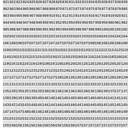
821
822
823
824
825
826
827
828
829
830
831
832
833
834
835
836
837
838
839
862
863
864
865
866
867
868
869
870
871
872
873
874
875
876
877
878
879
880
903
904
905
906
907
908
909
910
911
912
913
914
915
916
917
918
919
920
921
944
945
946
947
948
949
950
951
952
953
954
955
956
957
958
959
960
961
962
985
986
987
988
989
990
991
992
993
994
995
996
997
998
999
1000
1001
1002
100
1026
1027
1028
1029
1030
1031
1032
1033
1034
1035
1036
1037
1038
1039
1040
1041
1042
1043
104
1067
1068
1069
1070
1071
1072
1073
1074
1075
1076
1077
1078
1079
1080
1081
1082
1083
1084
108
1108
1109
1110
1111
1112
1113
1114
1115
1116
1117
1118
1119
1120
1121
1122
1123
1124
1125
112
1149
1150
1151
1152
1153
1154
1155
1156
1157
1158
1159
1160
1161
1162
1163
1164
1165
1166
116
1190
1191
1192
1193
1194
1195
1196
1197
1198
1199
1200
1201
1202
1203
1204
1205
1206
1207
120
1231
1232
1233
1234
1235
1236
1237
1238
1239
1240
1241
1242
1243
1244
1245
1246
1247
1248
124
1272
1273
1274
1275
1276
1277
1278
1279
1280
1281
1282
1283
1284
1285
1286
1287
1288
1289
129
1313
1314
1315
1316
1317
1318
1319
1320
1321
1322
1323
1324
1325
1326
1327
1328
1329
1330
133
1354
1355
1356
1357
1358
1359
1360
1361
1362
1363
1364
1365
1366
1367
1368
1369
1370
1371
137
1395
1396
1397
1398
1399
1400
1401
1402
1403
1404
1405
1406
1407
1408
1409
1410
1411
1412
141
1436
1437
1438
1439
1440
1441
1442
1443
1444
1445
1446
1447
1448
1449
1450
1451
1452
1453
145
1477
1478
1479
1480
1481
1482
1483
1484
1485
1486
1487
1488
1489
1490
1491
1492
1493
1494
149
1518
1519
1520
1521
1522
1523
1524
1525
1526
1527
1528
1529
1530
1531
1532
1533
1534
1535
153
1559
1560
1561
1562
1563
1564
1565
1566
1567
1568
1569
1570
1571
1572
1573
1574
1575
1576
157