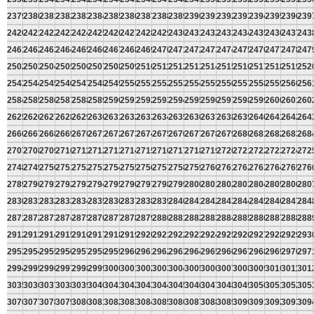
2379
2380
2381
2382
2383
2384
2385
2386
2387
2388
2389
2390
2391
2392
2393
2394
2395
2396
239
2420
2421
2422
2423
2424
2425
2426
2427
2428
2429
2430
2431
2432
2433
2434
2435
2436
2437
243
2461
2462
2463
2464
2465
2466
2467
2468
2469
2470
2471
2472
2473
2474
2475
2476
2477
2478
247
2502
2503
2504
2505
2506
2507
2508
2509
2510
2511
2512
2513
2514
2515
2516
2517
2518
2519
252
2543
2544
2545
2546
2547
2548
2549
2550
2551
2552
2553
2554
2555
2556
2557
2558
2559
2560
256
2584
2585
2586
2587
2588
2589
2590
2591
2592
2593
2594
2595
2596
2597
2598
2599
2600
2601
260
2625
2626
2627
2628
2629
2630
2631
2632
2633
2634
2635
2636
2637
2638
2639
2640
2641
2642
264
2666
2667
2668
2669
2670
2671
2672
2673
2674
2675
2676
2677
2678
2679
2680
2681
2682
2683
268
2707
2708
2709
2710
2711
2712
2713
2714
2715
2716
2717
2718
2719
2720
2721
2722
2723
2724
272
2748
2749
2750
2751
2752
2753
2754
2755
2756
2757
2758
2759
2760
2761
2762
2763
2764
2765
276
2789
2790
2791
2792
2793
2794
2795
2796
2797
2798
2799
2800
2801
2802
2803
2804
2805
2806
280
2830
2831
2832
2833
2834
2835
2836
2837
2838
2839
2840
2841
2842
2843
2844
2845
2846
2847
284
2871
2872
2873
2874
2875
2876
2877
2878
2879
2880
2881
2882
2883
2884
2885
2886
2887
2888
288
2912
2913
2914
2915
2916
2917
2918
2919
2920
2921
2922
2923
2924
2925
2926
2927
2928
2929
293
2953
2954
2955
2956
2957
2958
2959
2960
2961
2962
2963
2964
2965
2966
2967
2968
2969
2970
297
2994
2995
2996
2997
2998
2999
3000
3001
3002
3003
3004
3005
3006
3007
3008
3009
3010
3011
301
3035
3036
3037
3038
3039
3040
3041
3042
3043
3044
3045
3046
3047
3048
3049
3050
3051
3052
305
3076
3077
3078
3079
3080
3081
3082
3083
3084
3085
3086
3087
3088
3089
3090
3091
3092
3093
309