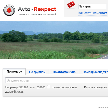
Как стать клиентом
Джапан Авто
По номеру
По группам
По автомобилю
Помощь менедже
Например,
341463
или
339203
точное соответствие
Искать в разделах:
Дальний заказ.