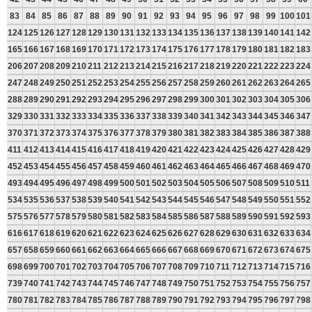
83
84
85
86
87
88
89
90
91
92
93
94
95
96
97
98
99
100
101
124
125
126
127
128
129
130
131
132
133
134
135
136
137
138
139
140
141
142
165
166
167
168
169
170
171
172
173
174
175
176
177
178
179
180
181
182
183
206
207
208
209
210
211
212
213
214
215
216
217
218
219
220
221
222
223
224
247
248
249
250
251
252
253
254
255
256
257
258
259
260
261
262
263
264
265
288
289
290
291
292
293
294
295
296
297
298
299
300
301
302
303
304
305
306
329
330
331
332
333
334
335
336
337
338
339
340
341
342
343
344
345
346
347
370
371
372
373
374
375
376
377
378
379
380
381
382
383
384
385
386
387
388
411
412
413
414
415
416
417
418
419
420
421
422
423
424
425
426
427
428
429
452
453
454
455
456
457
458
459
460
461
462
463
464
465
466
467
468
469
470
493
494
495
496
497
498
499
500
501
502
503
504
505
506
507
508
509
510
511
534
535
536
537
538
539
540
541
542
543
544
545
546
547
548
549
550
551
552
575
576
577
578
579
580
581
582
583
584
585
586
587
588
589
590
591
592
593
616
617
618
619
620
621
622
623
624
625
626
627
628
629
630
631
632
633
634
657
658
659
660
661
662
663
664
665
666
667
668
669
670
671
672
673
674
675
698
699
700
701
702
703
704
705
706
707
708
709
710
711
712
713
714
715
716
739
740
741
742
743
744
745
746
747
748
749
750
751
752
753
754
755
756
757
780
781
782
783
784
785
786
787
788
789
790
791
792
793
794
795
796
797
798