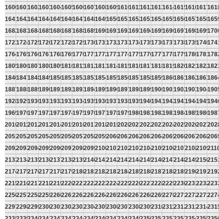
1600
1601
1602
1603
1604
1605
1606
1607
1608
1609
1610
1611
1612
1613
1614
1615
1616
1617
161
1641
1642
1643
1644
1645
1646
1647
1648
1649
1650
1651
1652
1653
1654
1655
1656
1657
1658
165
1682
1683
1684
1685
1686
1687
1688
1689
1690
1691
1692
1693
1694
1695
1696
1697
1698
1699
170
1723
1724
1725
1726
1727
1728
1729
1730
1731
1732
1733
1734
1735
1736
1737
1738
1739
1740
174
1764
1765
1766
1767
1768
1769
1770
1771
1772
1773
1774
1775
1776
1777
1778
1779
1780
1781
178
1805
1806
1807
1808
1809
1810
1811
1812
1813
1814
1815
1816
1817
1818
1819
1820
1821
1822
182
1846
1847
1848
1849
1850
1851
1852
1853
1854
1855
1856
1857
1858
1859
1860
1861
1862
1863
186
1887
1888
1889
1890
1891
1892
1893
1894
1895
1896
1897
1898
1899
1900
1901
1902
1903
1904
190
1928
1929
1930
1931
1932
1933
1934
1935
1936
1937
1938
1939
1940
1941
1942
1943
1944
1945
194
1969
1970
1971
1972
1973
1974
1975
1976
1977
1978
1979
1980
1981
1982
1983
1984
1985
1986
198
2010
2011
2012
2013
2014
2015
2016
2017
2018
2019
2020
2021
2022
2023
2024
2025
2026
2027
202
2051
2052
2053
2054
2055
2056
2057
2058
2059
2060
2061
2062
2063
2064
2065
2066
2067
2068
206
2092
2093
2094
2095
2096
2097
2098
2099
2100
2101
2102
2103
2104
2105
2106
2107
2108
2109
211
2133
2134
2135
2136
2137
2138
2139
2140
2141
2142
2143
2144
2145
2146
2147
2148
2149
2150
215
2174
2175
2176
2177
2178
2179
2180
2181
2182
2183
2184
2185
2186
2187
2188
2189
2190
2191
219
2215
2216
2217
2218
2219
2220
2221
2222
2223
2224
2225
2226
2227
2228
2229
2230
2231
2232
223
2256
2257
2258
2259
2260
2261
2262
2263
2264
2265
2266
2267
2268
2269
2270
2271
2272
2273
227
2297
2298
2299
2300
2301
2302
2303
2304
2305
2306
2307
2308
2309
2310
2311
2312
2313
2314
231
2338
2339
2340
2341
2342
2343
2344
2345
2346
2347
2348
2349
2350
2351
2352
2353
2354
2355
235