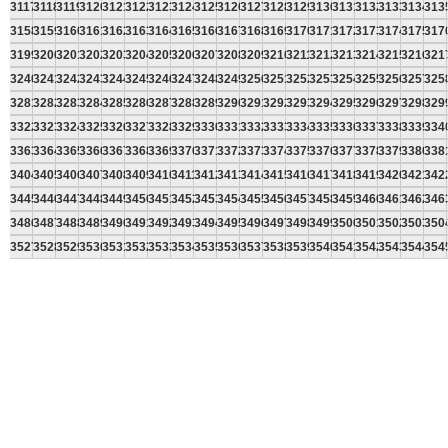
3117
3118
3119
3120
3121
3122
3123
3124
3125
3126
3127
3128
3129
3130
3131
3132
3133
3134
313
3158
3159
3160
3161
3162
3163
3164
3165
3166
3167
3168
3169
3170
3171
3172
3173
3174
3175
317
3199
3200
3201
3202
3203
3204
3205
3206
3207
3208
3209
3210
3211
3212
3213
3214
3215
3216
321
3240
3241
3242
3243
3244
3245
3246
3247
3248
3249
3250
3251
3252
3253
3254
3255
3256
3257
325
3281
3282
3283
3284
3285
3286
3287
3288
3289
3290
3291
3292
3293
3294
3295
3296
3297
3298
329
3322
3323
3324
3325
3326
3327
3328
3329
3330
3331
3332
3333
3334
3335
3336
3337
3338
3339
334
3363
3364
3365
3366
3367
3368
3369
3370
3371
3372
3373
3374
3375
3376
3377
3378
3379
3380
338
3404
3405
3406
3407
3408
3409
3410
3411
3412
3413
3414
3415
3416
3417
3418
3419
3420
3421
342
3445
3446
3447
3448
3449
3450
3451
3452
3453
3454
3455
3456
3457
3458
3459
3460
3461
3462
346
3486
3487
3488
3489
3490
3491
3492
3493
3494
3495
3496
3497
3498
3499
3500
3501
3502
3503
350
3527
3528
3529
3530
3531
3532
3533
3534
3535
3536
3537
3538
3539
3540
3541
3542
3543
3544
354