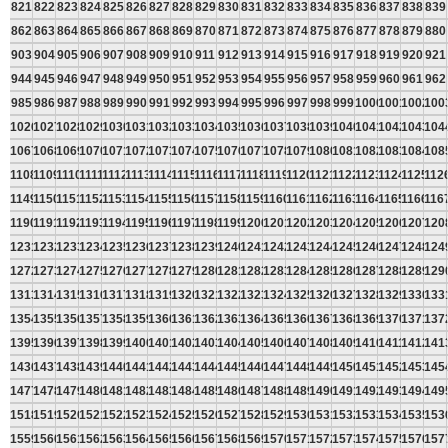
821
822
823
824
825
826
827
828
829
830
831
832
833
834
835
836
837
838
839
862
863
864
865
866
867
868
869
870
871
872
873
874
875
876
877
878
879
880
903
904
905
906
907
908
909
910
911
912
913
914
915
916
917
918
919
920
921
944
945
946
947
948
949
950
951
952
953
954
955
956
957
958
959
960
961
962
985
986
987
988
989
990
991
992
993
994
995
996
997
998
999
1000
1001
1002
100
1026
1027
1028
1029
1030
1031
1032
1033
1034
1035
1036
1037
1038
1039
1040
1041
1042
1043
104
1067
1068
1069
1070
1071
1072
1073
1074
1075
1076
1077
1078
1079
1080
1081
1082
1083
1084
108
1108
1109
1110
1111
1112
1113
1114
1115
1116
1117
1118
1119
1120
1121
1122
1123
1124
1125
112
1149
1150
1151
1152
1153
1154
1155
1156
1157
1158
1159
1160
1161
1162
1163
1164
1165
1166
116
1190
1191
1192
1193
1194
1195
1196
1197
1198
1199
1200
1201
1202
1203
1204
1205
1206
1207
120
1231
1232
1233
1234
1235
1236
1237
1238
1239
1240
1241
1242
1243
1244
1245
1246
1247
1248
124
1272
1273
1274
1275
1276
1277
1278
1279
1280
1281
1282
1283
1284
1285
1286
1287
1288
1289
129
1313
1314
1315
1316
1317
1318
1319
1320
1321
1322
1323
1324
1325
1326
1327
1328
1329
1330
133
1354
1355
1356
1357
1358
1359
1360
1361
1362
1363
1364
1365
1366
1367
1368
1369
1370
1371
137
1395
1396
1397
1398
1399
1400
1401
1402
1403
1404
1405
1406
1407
1408
1409
1410
1411
1412
141
1436
1437
1438
1439
1440
1441
1442
1443
1444
1445
1446
1447
1448
1449
1450
1451
1452
1453
145
1477
1478
1479
1480
1481
1482
1483
1484
1485
1486
1487
1488
1489
1490
1491
1492
1493
1494
149
1518
1519
1520
1521
1522
1523
1524
1525
1526
1527
1528
1529
1530
1531
1532
1533
1534
1535
153
1559
1560
1561
1562
1563
1564
1565
1566
1567
1568
1569
1570
1571
1572
1573
1574
1575
1576
157