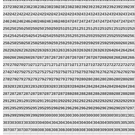
2379
2380
2381
2382
2383
2384
2385
2386
2387
2388
2389
2390
2391
2392
2393
2394
2395
2396
239
2420
2421
2422
2423
2424
2425
2426
2427
2428
2429
2430
2431
2432
2433
2434
2435
2436
2437
243
2461
2462
2463
2464
2465
2466
2467
2468
2469
2470
2471
2472
2473
2474
2475
2476
2477
2478
247
2502
2503
2504
2505
2506
2507
2508
2509
2510
2511
2512
2513
2514
2515
2516
2517
2518
2519
252
2543
2544
2545
2546
2547
2548
2549
2550
2551
2552
2553
2554
2555
2556
2557
2558
2559
2560
256
2584
2585
2586
2587
2588
2589
2590
2591
2592
2593
2594
2595
2596
2597
2598
2599
2600
2601
260
2625
2626
2627
2628
2629
2630
2631
2632
2633
2634
2635
2636
2637
2638
2639
2640
2641
2642
264
2666
2667
2668
2669
2670
2671
2672
2673
2674
2675
2676
2677
2678
2679
2680
2681
2682
2683
268
2707
2708
2709
2710
2711
2712
2713
2714
2715
2716
2717
2718
2719
2720
2721
2722
2723
2724
272
2748
2749
2750
2751
2752
2753
2754
2755
2756
2757
2758
2759
2760
2761
2762
2763
2764
2765
276
2789
2790
2791
2792
2793
2794
2795
2796
2797
2798
2799
2800
2801
2802
2803
2804
2805
2806
280
2830
2831
2832
2833
2834
2835
2836
2837
2838
2839
2840
2841
2842
2843
2844
2845
2846
2847
284
2871
2872
2873
2874
2875
2876
2877
2878
2879
2880
2881
2882
2883
2884
2885
2886
2887
2888
288
2912
2913
2914
2915
2916
2917
2918
2919
2920
2921
2922
2923
2924
2925
2926
2927
2928
2929
293
2953
2954
2955
2956
2957
2958
2959
2960
2961
2962
2963
2964
2965
2966
2967
2968
2969
2970
297
2994
2995
2996
2997
2998
2999
3000
3001
3002
3003
3004
3005
3006
3007
3008
3009
3010
3011
301
3035
3036
3037
3038
3039
3040
3041
3042
3043
3044
3045
3046
3047
3048
3049
3050
3051
3052
305
3076
3077
3078
3079
3080
3081
3082
3083
3084
3085
3086
3087
3088
3089
3090
3091
3092
3093
309