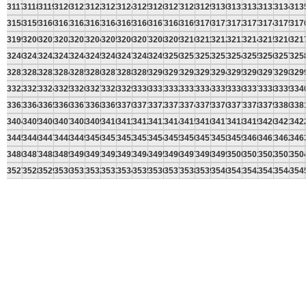
3117
3118
3119
3120
3121
3122
3123
3124
3125
3126
3127
3128
3129
3130
3131
3132
3133
3134
313
3158
3159
3160
3161
3162
3163
3164
3165
3166
3167
3168
3169
3170
3171
3172
3173
3174
3175
317
3199
3200
3201
3202
3203
3204
3205
3206
3207
3208
3209
3210
3211
3212
3213
3214
3215
3216
321
3240
3241
3242
3243
3244
3245
3246
3247
3248
3249
3250
3251
3252
3253
3254
3255
3256
3257
325
3281
3282
3283
3284
3285
3286
3287
3288
3289
3290
3291
3292
3293
3294
3295
3296
3297
3298
329
3322
3323
3324
3325
3326
3327
3328
3329
3330
3331
3332
3333
3334
3335
3336
3337
3338
3339
334
3363
3364
3365
3366
3367
3368
3369
3370
3371
3372
3373
3374
3375
3376
3377
3378
3379
3380
338
3404
3405
3406
3407
3408
3409
3410
3411
3412
3413
3414
3415
3416
3417
3418
3419
3420
3421
342
3445
3446
3447
3448
3449
3450
3451
3452
3453
3454
3455
3456
3457
3458
3459
3460
3461
3462
346
3486
3487
3488
3489
3490
3491
3492
3493
3494
3495
3496
3497
3498
3499
3500
3501
3502
3503
350
3527
3528
3529
3530
3531
3532
3533
3534
3535
3536
3537
3538
3539
3540
3541
3542
3543
3544
354