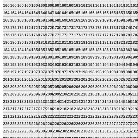
1600
1601
1602
1603
1604
1605
1606
1607
1608
1609
1610
1611
1612
1613
1614
1615
1616
1617
161
1641
1642
1643
1644
1645
1646
1647
1648
1649
1650
1651
1652
1653
1654
1655
1656
1657
1658
165
1682
1683
1684
1685
1686
1687
1688
1689
1690
1691
1692
1693
1694
1695
1696
1697
1698
1699
170
1723
1724
1725
1726
1727
1728
1729
1730
1731
1732
1733
1734
1735
1736
1737
1738
1739
1740
174
1764
1765
1766
1767
1768
1769
1770
1771
1772
1773
1774
1775
1776
1777
1778
1779
1780
1781
178
1805
1806
1807
1808
1809
1810
1811
1812
1813
1814
1815
1816
1817
1818
1819
1820
1821
1822
182
1846
1847
1848
1849
1850
1851
1852
1853
1854
1855
1856
1857
1858
1859
1860
1861
1862
1863
186
1887
1888
1889
1890
1891
1892
1893
1894
1895
1896
1897
1898
1899
1900
1901
1902
1903
1904
190
1928
1929
1930
1931
1932
1933
1934
1935
1936
1937
1938
1939
1940
1941
1942
1943
1944
1945
194
1969
1970
1971
1972
1973
1974
1975
1976
1977
1978
1979
1980
1981
1982
1983
1984
1985
1986
198
2010
2011
2012
2013
2014
2015
2016
2017
2018
2019
2020
2021
2022
2023
2024
2025
2026
2027
202
2051
2052
2053
2054
2055
2056
2057
2058
2059
2060
2061
2062
2063
2064
2065
2066
2067
2068
206
2092
2093
2094
2095
2096
2097
2098
2099
2100
2101
2102
2103
2104
2105
2106
2107
2108
2109
211
2133
2134
2135
2136
2137
2138
2139
2140
2141
2142
2143
2144
2145
2146
2147
2148
2149
2150
215
2174
2175
2176
2177
2178
2179
2180
2181
2182
2183
2184
2185
2186
2187
2188
2189
2190
2191
219
2215
2216
2217
2218
2219
2220
2221
2222
2223
2224
2225
2226
2227
2228
2229
2230
2231
2232
223
2256
2257
2258
2259
2260
2261
2262
2263
2264
2265
2266
2267
2268
2269
2270
2271
2272
2273
227
2297
2298
2299
2300
2301
2302
2303
2304
2305
2306
2307
2308
2309
2310
2311
2312
2313
2314
231