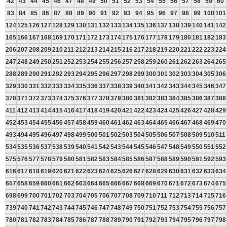
42
43
44
45
46
47
48
49
50
51
52
53
54
55
56
57
58
59
60
83
84
85
86
87
88
89
90
91
92
93
94
95
96
97
98
99
100
101
124
125
126
127
128
129
130
131
132
133
134
135
136
137
138
139
140
141
142
165
166
167
168
169
170
171
172
173
174
175
176
177
178
179
180
181
182
183
206
207
208
209
210
211
212
213
214
215
216
217
218
219
220
221
222
223
224
247
248
249
250
251
252
253
254
255
256
257
258
259
260
261
262
263
264
265
288
289
290
291
292
293
294
295
296
297
298
299
300
301
302
303
304
305
306
329
330
331
332
333
334
335
336
337
338
339
340
341
342
343
344
345
346
347
370
371
372
373
374
375
376
377
378
379
380
381
382
383
384
385
386
387
388
411
412
413
414
415
416
417
418
419
420
421
422
423
424
425
426
427
428
429
452
453
454
455
456
457
458
459
460
461
462
463
464
465
466
467
468
469
470
493
494
495
496
497
498
499
500
501
502
503
504
505
506
507
508
509
510
511
534
535
536
537
538
539
540
541
542
543
544
545
546
547
548
549
550
551
552
575
576
577
578
579
580
581
582
583
584
585
586
587
588
589
590
591
592
593
616
617
618
619
620
621
622
623
624
625
626
627
628
629
630
631
632
633
634
657
658
659
660
661
662
663
664
665
666
667
668
669
670
671
672
673
674
675
698
699
700
701
702
703
704
705
706
707
708
709
710
711
712
713
714
715
716
739
740
741
742
743
744
745
746
747
748
749
750
751
752
753
754
755
756
757
780
781
782
783
784
785
786
787
788
789
790
791
792
793
794
795
796
797
798