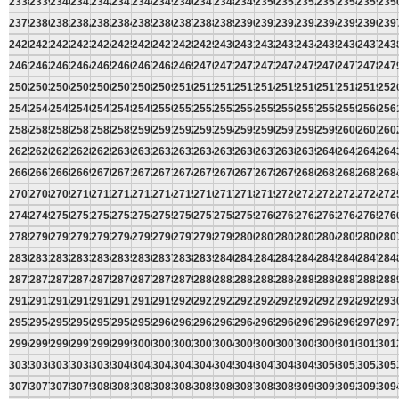
2338
2339
2340
2341
2342
2343
2344
2345
2346
2347
2348
2349
2350
2351
2352
2353
2354
2355
235
2379
2380
2381
2382
2383
2384
2385
2386
2387
2388
2389
2390
2391
2392
2393
2394
2395
2396
239
2420
2421
2422
2423
2424
2425
2426
2427
2428
2429
2430
2431
2432
2433
2434
2435
2436
2437
243
2461
2462
2463
2464
2465
2466
2467
2468
2469
2470
2471
2472
2473
2474
2475
2476
2477
2478
247
2502
2503
2504
2505
2506
2507
2508
2509
2510
2511
2512
2513
2514
2515
2516
2517
2518
2519
252
2543
2544
2545
2546
2547
2548
2549
2550
2551
2552
2553
2554
2555
2556
2557
2558
2559
2560
256
2584
2585
2586
2587
2588
2589
2590
2591
2592
2593
2594
2595
2596
2597
2598
2599
2600
2601
260
2625
2626
2627
2628
2629
2630
2631
2632
2633
2634
2635
2636
2637
2638
2639
2640
2641
2642
264
2666
2667
2668
2669
2670
2671
2672
2673
2674
2675
2676
2677
2678
2679
2680
2681
2682
2683
268
2707
2708
2709
2710
2711
2712
2713
2714
2715
2716
2717
2718
2719
2720
2721
2722
2723
2724
272
2748
2749
2750
2751
2752
2753
2754
2755
2756
2757
2758
2759
2760
2761
2762
2763
2764
2765
276
2789
2790
2791
2792
2793
2794
2795
2796
2797
2798
2799
2800
2801
2802
2803
2804
2805
2806
280
2830
2831
2832
2833
2834
2835
2836
2837
2838
2839
2840
2841
2842
2843
2844
2845
2846
2847
284
2871
2872
2873
2874
2875
2876
2877
2878
2879
2880
2881
2882
2883
2884
2885
2886
2887
2888
288
2912
2913
2914
2915
2916
2917
2918
2919
2920
2921
2922
2923
2924
2925
2926
2927
2928
2929
293
2953
2954
2955
2956
2957
2958
2959
2960
2961
2962
2963
2964
2965
2966
2967
2968
2969
2970
297
2994
2995
2996
2997
2998
2999
3000
3001
3002
3003
3004
3005
3006
3007
3008
3009
3010
3011
301
3035
3036
3037
3038
3039
3040
3041
3042
3043
3044
3045
3046
3047
3048
3049
3050
3051
3052
305
3076
3077
3078
3079
3080
3081
3082
3083
3084
3085
3086
3087
3088
3089
3090
3091
3092
3093
309