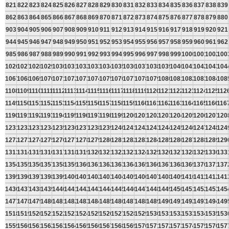
821
822
823
824
825
826
827
828
829
830
831
832
833
834
835
836
837
838
839
862
863
864
865
866
867
868
869
870
871
872
873
874
875
876
877
878
879
880
903
904
905
906
907
908
909
910
911
912
913
914
915
916
917
918
919
920
921
944
945
946
947
948
949
950
951
952
953
954
955
956
957
958
959
960
961
962
985
986
987
988
989
990
991
992
993
994
995
996
997
998
999
1000
1001
1002
100
1026
1027
1028
1029
1030
1031
1032
1033
1034
1035
1036
1037
1038
1039
1040
1041
1042
1043
104
1067
1068
1069
1070
1071
1072
1073
1074
1075
1076
1077
1078
1079
1080
1081
1082
1083
1084
108
1108
1109
1110
1111
1112
1113
1114
1115
1116
1117
1118
1119
1120
1121
1122
1123
1124
1125
112
1149
1150
1151
1152
1153
1154
1155
1156
1157
1158
1159
1160
1161
1162
1163
1164
1165
1166
116
1190
1191
1192
1193
1194
1195
1196
1197
1198
1199
1200
1201
1202
1203
1204
1205
1206
1207
120
1231
1232
1233
1234
1235
1236
1237
1238
1239
1240
1241
1242
1243
1244
1245
1246
1247
1248
124
1272
1273
1274
1275
1276
1277
1278
1279
1280
1281
1282
1283
1284
1285
1286
1287
1288
1289
129
1313
1314
1315
1316
1317
1318
1319
1320
1321
1322
1323
1324
1325
1326
1327
1328
1329
1330
133
1354
1355
1356
1357
1358
1359
1360
1361
1362
1363
1364
1365
1366
1367
1368
1369
1370
1371
137
1395
1396
1397
1398
1399
1400
1401
1402
1403
1404
1405
1406
1407
1408
1409
1410
1411
1412
141
1436
1437
1438
1439
1440
1441
1442
1443
1444
1445
1446
1447
1448
1449
1450
1451
1452
1453
145
1477
1478
1479
1480
1481
1482
1483
1484
1485
1486
1487
1488
1489
1490
1491
1492
1493
1494
149
1518
1519
1520
1521
1522
1523
1524
1525
1526
1527
1528
1529
1530
1531
1532
1533
1534
1535
153
1559
1560
1561
1562
1563
1564
1565
1566
1567
1568
1569
1570
1571
1572
1573
1574
1575
1576
157