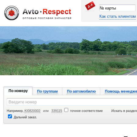
Как стать клиентом
Джапан Авто
По номеру
По группам
По автомобилю
Помощь менедже
Например,
KI0820002
или
339115
точное соответствие
Искать в раздел
Дальний заказ.