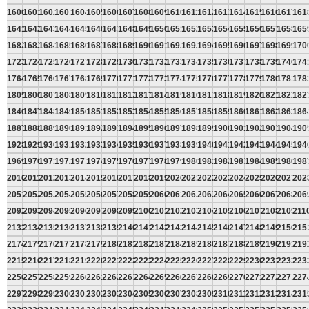
1600
1601
1602
1603
1604
1605
1606
1607
1608
1609
1610
1611
1612
1613
1614
1615
1616
1617
161
1641
1642
1643
1644
1645
1646
1647
1648
1649
1650
1651
1652
1653
1654
1655
1656
1657
1658
165
1682
1683
1684
1685
1686
1687
1688
1689
1690
1691
1692
1693
1694
1695
1696
1697
1698
1699
170
1723
1724
1725
1726
1727
1728
1729
1730
1731
1732
1733
1734
1735
1736
1737
1738
1739
1740
174
1764
1765
1766
1767
1768
1769
1770
1771
1772
1773
1774
1775
1776
1777
1778
1779
1780
1781
178
1805
1806
1807
1808
1809
1810
1811
1812
1813
1814
1815
1816
1817
1818
1819
1820
1821
1822
182
1846
1847
1848
1849
1850
1851
1852
1853
1854
1855
1856
1857
1858
1859
1860
1861
1862
1863
186
1887
1888
1889
1890
1891
1892
1893
1894
1895
1896
1897
1898
1899
1900
1901
1902
1903
1904
190
1928
1929
1930
1931
1932
1933
1934
1935
1936
1937
1938
1939
1940
1941
1942
1943
1944
1945
194
1969
1970
1971
1972
1973
1974
1975
1976
1977
1978
1979
1980
1981
1982
1983
1984
1985
1986
198
2010
2011
2012
2013
2014
2015
2016
2017
2018
2019
2020
2021
2022
2023
2024
2025
2026
2027
202
2051
2052
2053
2054
2055
2056
2057
2058
2059
2060
2061
2062
2063
2064
2065
2066
2067
2068
206
2092
2093
2094
2095
2096
2097
2098
2099
2100
2101
2102
2103
2104
2105
2106
2107
2108
2109
211
2133
2134
2135
2136
2137
2138
2139
2140
2141
2142
2143
2144
2145
2146
2147
2148
2149
2150
215
2174
2175
2176
2177
2178
2179
2180
2181
2182
2183
2184
2185
2186
2187
2188
2189
2190
2191
219
2215
2216
2217
2218
2219
2220
2221
2222
2223
2224
2225
2226
2227
2228
2229
2230
2231
2232
223
2256
2257
2258
2259
2260
2261
2262
2263
2264
2265
2266
2267
2268
2269
2270
2271
2272
2273
227
2297
2298
2299
2300
2301
2302
2303
2304
2305
2306
2307
2308
2309
2310
2311
2312
2313
2314
231