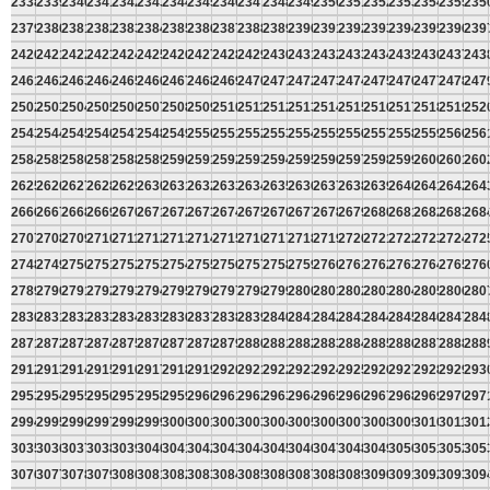
2338
2339
2340
2341
2342
2343
2344
2345
2346
2347
2348
2349
2350
2351
2352
2353
2354
2355
235
2379
2380
2381
2382
2383
2384
2385
2386
2387
2388
2389
2390
2391
2392
2393
2394
2395
2396
239
2420
2421
2422
2423
2424
2425
2426
2427
2428
2429
2430
2431
2432
2433
2434
2435
2436
2437
243
2461
2462
2463
2464
2465
2466
2467
2468
2469
2470
2471
2472
2473
2474
2475
2476
2477
2478
247
2502
2503
2504
2505
2506
2507
2508
2509
2510
2511
2512
2513
2514
2515
2516
2517
2518
2519
252
2543
2544
2545
2546
2547
2548
2549
2550
2551
2552
2553
2554
2555
2556
2557
2558
2559
2560
256
2584
2585
2586
2587
2588
2589
2590
2591
2592
2593
2594
2595
2596
2597
2598
2599
2600
2601
260
2625
2626
2627
2628
2629
2630
2631
2632
2633
2634
2635
2636
2637
2638
2639
2640
2641
2642
264
2666
2667
2668
2669
2670
2671
2672
2673
2674
2675
2676
2677
2678
2679
2680
2681
2682
2683
268
2707
2708
2709
2710
2711
2712
2713
2714
2715
2716
2717
2718
2719
2720
2721
2722
2723
2724
272
2748
2749
2750
2751
2752
2753
2754
2755
2756
2757
2758
2759
2760
2761
2762
2763
2764
2765
276
2789
2790
2791
2792
2793
2794
2795
2796
2797
2798
2799
2800
2801
2802
2803
2804
2805
2806
280
2830
2831
2832
2833
2834
2835
2836
2837
2838
2839
2840
2841
2842
2843
2844
2845
2846
2847
284
2871
2872
2873
2874
2875
2876
2877
2878
2879
2880
2881
2882
2883
2884
2885
2886
2887
2888
288
2912
2913
2914
2915
2916
2917
2918
2919
2920
2921
2922
2923
2924
2925
2926
2927
2928
2929
293
2953
2954
2955
2956
2957
2958
2959
2960
2961
2962
2963
2964
2965
2966
2967
2968
2969
2970
297
2994
2995
2996
2997
2998
2999
3000
3001
3002
3003
3004
3005
3006
3007
3008
3009
3010
3011
301
3035
3036
3037
3038
3039
3040
3041
3042
3043
3044
3045
3046
3047
3048
3049
3050
3051
3052
305
3076
3077
3078
3079
3080
3081
3082
3083
3084
3085
3086
3087
3088
3089
3090
3091
3092
3093
309