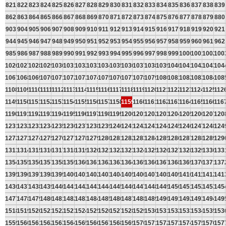
821
822
823
824
825
826
827
828
829
830
831
832
833
834
835
836
837
838
839
862
863
864
865
866
867
868
869
870
871
872
873
874
875
876
877
878
879
880
903
904
905
906
907
908
909
910
911
912
913
914
915
916
917
918
919
920
921
944
945
946
947
948
949
950
951
952
953
954
955
956
957
958
959
960
961
962
985
986
987
988
989
990
991
992
993
994
995
996
997
998
999
1000
1001
1002
100
1026
1027
1028
1029
1030
1031
1032
1033
1034
1035
1036
1037
1038
1039
1040
1041
1042
1043
104
1067
1068
1069
1070
1071
1072
1073
1074
1075
1076
1077
1078
1079
1080
1081
1082
1083
1084
108
1108
1109
1110
1111
1112
1113
1114
1115
1116
1117
1118
1119
1120
1121
1122
1123
1124
1125
112
1149
1150
1151
1152
1153
1154
1155
1156
1157
1158
1159
1160
1161
1162
1163
1164
1165
1166
116
1190
1191
1192
1193
1194
1195
1196
1197
1198
1199
1200
1201
1202
1203
1204
1205
1206
1207
120
1231
1232
1233
1234
1235
1236
1237
1238
1239
1240
1241
1242
1243
1244
1245
1246
1247
1248
124
1272
1273
1274
1275
1276
1277
1278
1279
1280
1281
1282
1283
1284
1285
1286
1287
1288
1289
129
1313
1314
1315
1316
1317
1318
1319
1320
1321
1322
1323
1324
1325
1326
1327
1328
1329
1330
133
1354
1355
1356
1357
1358
1359
1360
1361
1362
1363
1364
1365
1366
1367
1368
1369
1370
1371
137
1395
1396
1397
1398
1399
1400
1401
1402
1403
1404
1405
1406
1407
1408
1409
1410
1411
1412
141
1436
1437
1438
1439
1440
1441
1442
1443
1444
1445
1446
1447
1448
1449
1450
1451
1452
1453
145
1477
1478
1479
1480
1481
1482
1483
1484
1485
1486
1487
1488
1489
1490
1491
1492
1493
1494
149
1518
1519
1520
1521
1522
1523
1524
1525
1526
1527
1528
1529
1530
1531
1532
1533
1534
1535
153
1559
1560
1561
1562
1563
1564
1565
1566
1567
1568
1569
1570
1571
1572
1573
1574
1575
1576
157