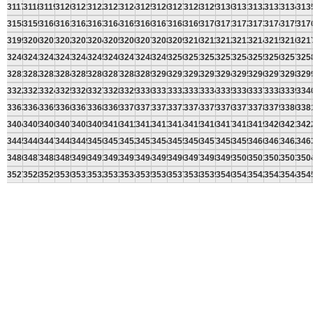
3117
3118
3119
3120
3121
3122
3123
3124
3125
3126
3127
3128
3129
3130
3131
3132
3133
3134
313
3158
3159
3160
3161
3162
3163
3164
3165
3166
3167
3168
3169
3170
3171
3172
3173
3174
3175
317
3199
3200
3201
3202
3203
3204
3205
3206
3207
3208
3209
3210
3211
3212
3213
3214
3215
3216
321
3240
3241
3242
3243
3244
3245
3246
3247
3248
3249
3250
3251
3252
3253
3254
3255
3256
3257
325
3281
3282
3283
3284
3285
3286
3287
3288
3289
3290
3291
3292
3293
3294
3295
3296
3297
3298
329
3322
3323
3324
3325
3326
3327
3328
3329
3330
3331
3332
3333
3334
3335
3336
3337
3338
3339
334
3363
3364
3365
3366
3367
3368
3369
3370
3371
3372
3373
3374
3375
3376
3377
3378
3379
3380
338
3404
3405
3406
3407
3408
3409
3410
3411
3412
3413
3414
3415
3416
3417
3418
3419
3420
3421
342
3445
3446
3447
3448
3449
3450
3451
3452
3453
3454
3455
3456
3457
3458
3459
3460
3461
3462
346
3486
3487
3488
3489
3490
3491
3492
3493
3494
3495
3496
3497
3498
3499
3500
3501
3502
3503
350
3527
3528
3529
3530
3531
3532
3533
3534
3535
3536
3537
3538
3539
3540
3541
3542
3543
3544
354