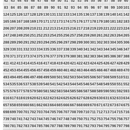
42
43
44
45
46
47
48
49
50
51
52
53
54
55
56
57
58
59
60
83
84
85
86
87
88
89
90
91
92
93
94
95
96
97
98
99
100
101
124
125
126
127
128
129
130
131
132
133
134
135
136
137
138
139
140
141
142
165
166
167
168
169
170
171
172
173
174
175
176
177
178
179
180
181
182
183
206
207
208
209
210
211
212
213
214
215
216
217
218
219
220
221
222
223
224
247
248
249
250
251
252
253
254
255
256
257
258
259
260
261
262
263
264
265
288
289
290
291
292
293
294
295
296
297
298
299
300
301
302
303
304
305
306
329
330
331
332
333
334
335
336
337
338
339
340
341
342
343
344
345
346
347
370
371
372
373
374
375
376
377
378
379
380
381
382
383
384
385
386
387
388
411
412
413
414
415
416
417
418
419
420
421
422
423
424
425
426
427
428
429
452
453
454
455
456
457
458
459
460
461
462
463
464
465
466
467
468
469
470
493
494
495
496
497
498
499
500
501
502
503
504
505
506
507
508
509
510
511
534
535
536
537
538
539
540
541
542
543
544
545
546
547
548
549
550
551
552
575
576
577
578
579
580
581
582
583
584
585
586
587
588
589
590
591
592
593
616
617
618
619
620
621
622
623
624
625
626
627
628
629
630
631
632
633
634
657
658
659
660
661
662
663
664
665
666
667
668
669
670
671
672
673
674
675
698
699
700
701
702
703
704
705
706
707
708
709
710
711
712
713
714
715
716
739
740
741
742
743
744
745
746
747
748
749
750
751
752
753
754
755
756
757
780
781
782
783
784
785
786
787
788
789
790
791
792
793
794
795
796
797
798