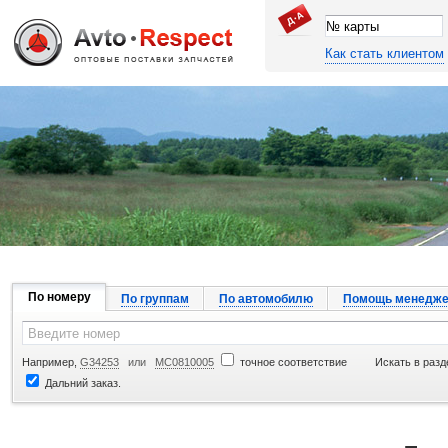
Как стать клиентом
Джапан Авто
По номеру
По группам
По автомобилю
Помощь менедже
Например,
G34253
или
MC0810005
точное соответствие
Искать в разд
Дальний заказ.