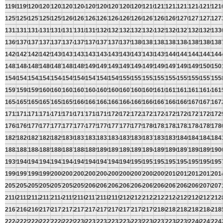
1198
1199
1200
1201
1202
1203
1204
1205
1206
1207
1208
1209
1210
1211
1212
1213
1214
1215
121
1255
1256
1257
1258
1259
1260
1261
1262
1263
1264
1265
1266
1267
1268
1269
1270
1271
1272
127
1312
1313
1314
1315
1316
1317
1318
1319
1320
1321
1322
1323
1324
1325
1326
1327
1328
1329
133
1369
1370
1371
1372
1373
1374
1375
1376
1377
1378
1379
1380
1381
1382
1383
1384
1385
1386
138
1426
1427
1428
1429
1430
1431
1432
1433
1434
1435
1436
1437
1438
1439
1440
1441
1442
1443
144
1483
1484
1485
1486
1487
1488
1489
1490
1491
1492
1493
1494
1495
1496
1497
1498
1499
1500
150
1540
1541
1542
1543
1544
1545
1546
1547
1548
1549
1550
1551
1552
1553
1554
1555
1556
1557
155
1597
1598
1599
1600
1601
1602
1603
1604
1605
1606
1607
1608
1609
1610
1611
1612
1613
1614
161
1654
1655
1656
1657
1658
1659
1660
1661
1662
1663
1664
1665
1666
1667
1668
1669
1670
1671
167
1711
1712
1713
1714
1715
1716
1717
1718
1719
1720
1721
1722
1723
1724
1725
1726
1727
1728
172
1768
1769
1770
1771
1772
1773
1774
1775
1776
1777
1778
1779
1780
1781
1782
1783
1784
1785
178
1825
1826
1827
1828
1829
1830
1831
1832
1833
1834
1835
1836
1837
1838
1839
1840
1841
1842
184
1882
1883
1884
1885
1886
1887
1888
1889
1890
1891
1892
1893
1894
1895
1896
1897
1898
1899
190
1939
1940
1941
1942
1943
1944
1945
1946
1947
1948
1949
1950
1951
1952
1953
1954
1955
1956
195
1996
1997
1998
1999
2000
2001
2002
2003
2004
2005
2006
2007
2008
2009
2010
2011
2012
2013
201
2053
2054
2055
2056
2057
2058
2059
2060
2061
2062
2063
2064
2065
2066
2067
2068
2069
2070
207
2110
2111
2112
2113
2114
2115
2116
2117
2118
2119
2120
2121
2122
2123
2124
2125
2126
2127
212
2167
2168
2169
2170
2171
2172
2173
2174
2175
2176
2177
2178
2179
2180
2181
2182
2183
2184
218
2224
2225
2226
2227
2228
2229
2230
2231
2232
2233
2234
2235
2236
2237
2238
2239
2240
2241
224