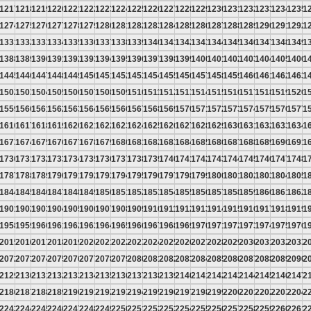
6
1217
1218
1219
1220
1221
1222
1223
1224
1225
1226
1227
1228
1229
1230
1231
1232
1233
1234
1235
1
3
1274
1275
1276
1277
1278
1279
1280
1281
1282
1283
1284
1285
1286
1287
1288
1289
1290
1291
1292
1
0
1331
1332
1333
1334
1335
1336
1337
1338
1339
1340
1341
1342
1343
1344
1345
1346
1347
1348
1349
1
7
1388
1389
1390
1391
1392
1393
1394
1395
1396
1397
1398
1399
1400
1401
1402
1403
1404
1405
1406
1
4
1445
1446
1447
1448
1449
1450
1451
1452
1453
1454
1455
1456
1457
1458
1459
1460
1461
1462
1463
1
1
1502
1503
1504
1505
1506
1507
1508
1509
1510
1511
1512
1513
1514
1515
1516
1517
1518
1519
1520
1
8
1559
1560
1561
1562
1563
1564
1565
1566
1567
1568
1569
1570
1571
1572
1573
1574
1575
1576
1577
1
5
1616
1617
1618
1619
1620
1621
1622
1623
1624
1625
1626
1627
1628
1629
1630
1631
1632
1633
1634
1
2
1673
1674
1675
1676
1677
1678
1679
1680
1681
1682
1683
1684
1685
1686
1687
1688
1689
1690
1691
1
9
1730
1731
1732
1733
1734
1735
1736
1737
1738
1739
1740
1741
1742
1743
1744
1745
1746
1747
1748
1
6
1787
1788
1789
1790
1791
1792
1793
1794
1795
1796
1797
1798
1799
1800
1801
1802
1803
1804
1805
1
3
1844
1845
1846
1847
1848
1849
1850
1851
1852
1853
1854
1855
1856
1857
1858
1859
1860
1861
1862
1
0
1901
1902
1903
1904
1905
1906
1907
1908
1909
1910
1911
1912
1913
1914
1915
1916
1917
1918
1919
1
7
1958
1959
1960
1961
1962
1963
1964
1965
1966
1967
1968
1969
1970
1971
1972
1973
1974
1975
1976
1
4
2015
2016
2017
2018
2019
2020
2021
2022
2023
2024
2025
2026
2027
2028
2029
2030
2031
2032
2033
2
1
2072
2073
2074
2075
2076
2077
2078
2079
2080
2081
2082
2083
2084
2085
2086
2087
2088
2089
2090
2
8
2129
2130
2131
2132
2133
2134
2135
2136
2137
2138
2139
2140
2141
2142
2143
2144
2145
2146
2147
2
5
2186
2187
2188
2189
2190
2191
2192
2193
2194
2195
2196
2197
2198
2199
2200
2201
2202
2203
2204
2
2
2243
2244
2245
2246
2247
2248
2249
2250
2251
2252
2253
2254
2255
2256
2257
2258
2259
2260
2261
2