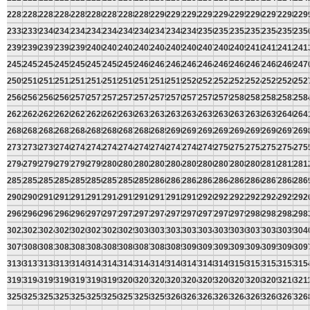
2281
2282
2283
2284
2285
2286
2287
2288
2289
2290
2291
2292
2293
2294
2295
2296
2297
2298
229
2338
2339
2340
2341
2342
2343
2344
2345
2346
2347
2348
2349
2350
2351
2352
2353
2354
2355
235
2395
2396
2397
2398
2399
2400
2401
2402
2403
2404
2405
2406
2407
2408
2409
2410
2411
2412
241
2452
2453
2454
2455
2456
2457
2458
2459
2460
2461
2462
2463
2464
2465
2466
2467
2468
2469
247
2509
2510
2511
2512
2513
2514
2515
2516
2517
2518
2519
2520
2521
2522
2523
2524
2525
2526
252
2566
2567
2568
2569
2570
2571
2572
2573
2574
2575
2576
2577
2578
2579
2580
2581
2582
2583
258
2623
2624
2625
2626
2627
2628
2629
2630
2631
2632
2633
2634
2635
2636
2637
2638
2639
2640
264
2680
2681
2682
2683
2684
2685
2686
2687
2688
2689
2690
2691
2692
2693
2694
2695
2696
2697
269
2737
2738
2739
2740
2741
2742
2743
2744
2745
2746
2747
2748
2749
2750
2751
2752
2753
2754
275
2794
2795
2796
2797
2798
2799
2800
2801
2802
2803
2804
2805
2806
2807
2808
2809
2810
2811
281
2851
2852
2853
2854
2855
2856
2857
2858
2859
2860
2861
2862
2863
2864
2865
2866
2867
2868
286
2908
2909
2910
2911
2912
2913
2914
2915
2916
2917
2918
2919
2920
2921
2922
2923
2924
2925
292
2965
2966
2967
2968
2969
2970
2971
2972
2973
2974
2975
2976
2977
2978
2979
2980
2981
2982
298
3022
3023
3024
3025
3026
3027
3028
3029
3030
3031
3032
3033
3034
3035
3036
3037
3038
3039
304
3079
3080
3081
3082
3083
3084
3085
3086
3087
3088
3089
3090
3091
3092
3093
3094
3095
3096
309
3136
3137
3138
3139
3140
3141
3142
3143
3144
3145
3146
3147
3148
3149
3150
3151
3152
3153
315
3193
3194
3195
3196
3197
3198
3199
3200
3201
3202
3203
3204
3205
3206
3207
3208
3209
3210
321
3250
3251
3252
3253
3254
3255
3256
3257
3258
3259
3260
3261
3262
3263
3264
3265
3266
3267
326