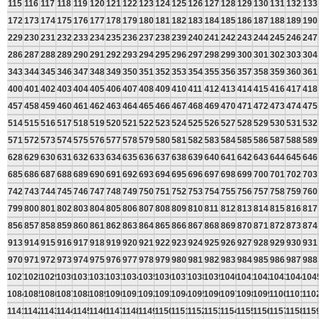
115
116
117
118
119
120
121
122
123
124
125
126
127
128
129
130
131
132
133
172
173
174
175
176
177
178
179
180
181
182
183
184
185
186
187
188
189
190
229
230
231
232
233
234
235
236
237
238
239
240
241
242
243
244
245
246
247
286
287
288
289
290
291
292
293
294
295
296
297
298
299
300
301
302
303
304
343
344
345
346
347
348
349
350
351
352
353
354
355
356
357
358
359
360
361
400
401
402
403
404
405
406
407
408
409
410
411
412
413
414
415
416
417
418
457
458
459
460
461
462
463
464
465
466
467
468
469
470
471
472
473
474
475
514
515
516
517
518
519
520
521
522
523
524
525
526
527
528
529
530
531
532
571
572
573
574
575
576
577
578
579
580
581
582
583
584
585
586
587
588
589
628
629
630
631
632
633
634
635
636
637
638
639
640
641
642
643
644
645
646
685
686
687
688
689
690
691
692
693
694
695
696
697
698
699
700
701
702
703
742
743
744
745
746
747
748
749
750
751
752
753
754
755
756
757
758
759
760
799
800
801
802
803
804
805
806
807
808
809
810
811
812
813
814
815
816
817
856
857
858
859
860
861
862
863
864
865
866
867
868
869
870
871
872
873
874
913
914
915
916
917
918
919
920
921
922
923
924
925
926
927
928
929
930
931
970
971
972
973
974
975
976
977
978
979
980
981
982
983
984
985
986
987
988
1027
1028
1029
1030
1031
1032
1033
1034
1035
1036
1037
1038
1039
1040
1041
1042
1043
1044
104
1084
1085
1086
1087
1088
1089
1090
1091
1092
1093
1094
1095
1096
1097
1098
1099
1100
1101
110
1141
1142
1143
1144
1145
1146
1147
1148
1149
1150
1151
1152
1153
1154
1155
1156
1157
1158
115