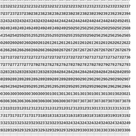
319
2320
2321
2322
2323
2324
2325
2326
2327
2328
2329
2330
2331
2332
2333
2334
2335
2336
2337
376
2377
2378
2379
2380
2381
2382
2383
2384
2385
2386
2387
2388
2389
2390
2391
2392
2393
2394
433
2434
2435
2436
2437
2438
2439
2440
2441
2442
2443
2444
2445
2446
2447
2448
2449
2450
2451
490
2491
2492
2493
2494
2495
2496
2497
2498
2499
2500
2501
2502
2503
2504
2505
2506
2507
2508
547
2548
2549
2550
2551
2552
2553
2554
2555
2556
2557
2558
2559
2560
2561
2562
2563
2564
2565
604
2605
2606
2607
2608
2609
2610
2611
2612
2613
2614
2615
2616
2617
2618
2619
2620
2621
2622
661
2662
2663
2664
2665
2666
2667
2668
2669
2670
2671
2672
2673
2674
2675
2676
2677
2678
2679
718
2719
2720
2721
2722
2723
2724
2725
2726
2727
2728
2729
2730
2731
2732
2733
2734
2735
2736
775
2776
2777
2778
2779
2780
2781
2782
2783
2784
2785
2786
2787
2788
2789
2790
2791
2792
2793
832
2833
2834
2835
2836
2837
2838
2839
2840
2841
2842
2843
2844
2845
2846
2847
2848
2849
2850
889
2890
2891
2892
2893
2894
2895
2896
2897
2898
2899
2900
2901
2902
2903
2904
2905
2906
2907
946
2947
2948
2949
2950
2951
2952
2953
2954
2955
2956
2957
2958
2959
2960
2961
2962
2963
2964
003
3004
3005
3006
3007
3008
3009
3010
3011
3012
3013
3014
3015
3016
3017
3018
3019
3020
3021
060
3061
3062
3063
3064
3065
3066
3067
3068
3069
3070
3071
3072
3073
3074
3075
3076
3077
3078
117
3118
3119
3120
3121
3122
3123
3124
3125
3126
3127
3128
3129
3130
3131
3132
3133
3134
3135
174
3175
3176
3177
3178
3179
3180
3181
3182
3183
3184
3185
3186
3187
3188
3189
3190
3191
3192
231
3232
3233
3234
3235
3236
3237
3238
3239
3240
3241
3242
3243
3244
3245
3246
3247
3248
3249
288
3289
3290
3291
3292
3293
3294
3295
3296
3297
3298
3299
3300
3301
3302
3303
3304
3305
3306