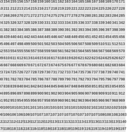
53
154
155
156
157
158
159
160
161
162
163
164
165
166
167
168
169
170
171
10
211
212
213
214
215
216
217
218
219
220
221
222
223
224
225
226
227
228
67
268
269
270
271
272
273
274
275
276
277
278
279
280
281
282
283
284
285
24
325
326
327
328
329
330
331
332
333
334
335
336
337
338
339
340
341
342
81
382
383
384
385
386
387
388
389
390
391
392
393
394
395
396
397
398
399
38
439
440
441
442
443
444
445
446
447
448
449
450
451
452
453
454
455
456
95
496
497
498
499
500
501
502
503
504
505
506
507
508
509
510
511
512
513
52
553
554
555
556
557
558
559
560
561
562
563
564
565
566
567
568
569
570
09
610
611
612
613
614
615
616
617
618
619
620
621
622
623
624
625
626
627
66
667
668
669
670
671
672
673
674
675
676
677
678
679
680
681
682
683
684
23
724
725
726
727
728
729
730
731
732
733
734
735
736
737
738
739
740
741
80
781
782
783
784
785
786
787
788
789
790
791
792
793
794
795
796
797
798
37
838
839
840
841
842
843
844
845
846
847
848
849
850
851
852
853
854
855
94
895
896
897
898
899
900
901
902
903
904
905
906
907
908
909
910
911
912
51
952
953
954
955
956
957
958
959
960
961
962
963
964
965
966
967
968
969
008
1009
1010
1011
1012
1013
1014
1015
1016
1017
1018
1019
1020
1021
1022
1023
1024
1025
1026
065
1066
1067
1068
1069
1070
1071
1072
1073
1074
1075
1076
1077
1078
1079
1080
1081
1082
1083
122
1123
1124
1125
1126
1127
1128
1129
1130
1131
1132
1133
1134
1135
1136
1137
1138
1139
1140
179
1180
1181
1182
1183
1184
1185
1186
1187
1188
1189
1190
1191
1192
1193
1194
1195
1196
1197