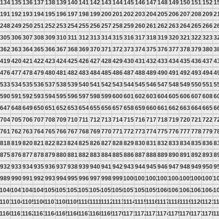
134
135
136
137
138
139
140
141
142
143
144
145
146
147
148
149
150
151
152
1
191
192
193
194
195
196
197
198
199
200
201
202
203
204
205
206
207
208
209
2
248
249
250
251
252
253
254
255
256
257
258
259
260
261
262
263
264
265
266
2
305
306
307
308
309
310
311
312
313
314
315
316
317
318
319
320
321
322
323
3
362
363
364
365
366
367
368
369
370
371
372
373
374
375
376
377
378
379
380
3
419
420
421
422
423
424
425
426
427
428
429
430
431
432
433
434
435
436
437
4
476
477
478
479
480
481
482
483
484
485
486
487
488
489
490
491
492
493
494
4
533
534
535
536
537
538
539
540
541
542
543
544
545
546
547
548
549
550
551
5
590
591
592
593
594
595
596
597
598
599
600
601
602
603
604
605
606
607
608
6
647
648
649
650
651
652
653
654
655
656
657
658
659
660
661
662
663
664
665
6
704
705
706
707
708
709
710
711
712
713
714
715
716
717
718
719
720
721
722
7
761
762
763
764
765
766
767
768
769
770
771
772
773
774
775
776
777
778
779
7
818
819
820
821
822
823
824
825
826
827
828
829
830
831
832
833
834
835
836
8
875
876
877
878
879
880
881
882
883
884
885
886
887
888
889
890
891
892
893
8
932
933
934
935
936
937
938
939
940
941
942
943
944
945
946
947
948
949
950
9
989
990
991
992
993
994
995
996
997
998
999
1000
1001
1002
1003
1004
1005
1006
1007
1
5
1046
1047
1048
1049
1050
1051
1052
1053
1054
1055
1056
1057
1058
1059
1060
1061
1062
1063
1064
1
2
1103
1104
1105
1106
1107
1108
1109
1110
1111
1112
1113
1114
1115
1116
1117
1118
1119
1120
1121
1
9
1160
1161
1162
1163
1164
1165
1166
1167
1168
1169
1170
1171
1172
1173
1174
1175
1176
1177
1178
1