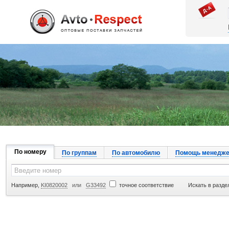
Джапан Авто
По номеру
По группам
По автомобилю
Помощь менедже
Например,
KI0820002
или
G33492
точное соответствие
Искать в разде