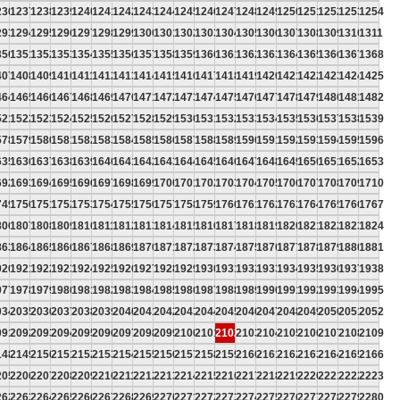
236
1237
1238
1239
1240
1241
1242
1243
1244
1245
1246
1247
1248
1249
1250
1251
1252
1253
1254
293
1294
1295
1296
1297
1298
1299
1300
1301
1302
1303
1304
1305
1306
1307
1308
1309
1310
1311
350
1351
1352
1353
1354
1355
1356
1357
1358
1359
1360
1361
1362
1363
1364
1365
1366
1367
1368
407
1408
1409
1410
1411
1412
1413
1414
1415
1416
1417
1418
1419
1420
1421
1422
1423
1424
1425
464
1465
1466
1467
1468
1469
1470
1471
1472
1473
1474
1475
1476
1477
1478
1479
1480
1481
1482
521
1522
1523
1524
1525
1526
1527
1528
1529
1530
1531
1532
1533
1534
1535
1536
1537
1538
1539
578
1579
1580
1581
1582
1583
1584
1585
1586
1587
1588
1589
1590
1591
1592
1593
1594
1595
1596
635
1636
1637
1638
1639
1640
1641
1642
1643
1644
1645
1646
1647
1648
1649
1650
1651
1652
1653
692
1693
1694
1695
1696
1697
1698
1699
1700
1701
1702
1703
1704
1705
1706
1707
1708
1709
1710
749
1750
1751
1752
1753
1754
1755
1756
1757
1758
1759
1760
1761
1762
1763
1764
1765
1766
1767
806
1807
1808
1809
1810
1811
1812
1813
1814
1815
1816
1817
1818
1819
1820
1821
1822
1823
1824
863
1864
1865
1866
1867
1868
1869
1870
1871
1872
1873
1874
1875
1876
1877
1878
1879
1880
1881
920
1921
1922
1923
1924
1925
1926
1927
1928
1929
1930
1931
1932
1933
1934
1935
1936
1937
1938
977
1978
1979
1980
1981
1982
1983
1984
1985
1986
1987
1988
1989
1990
1991
1992
1993
1994
1995
034
2035
2036
2037
2038
2039
2040
2041
2042
2043
2044
2045
2046
2047
2048
2049
2050
2051
2052
091
2092
2093
2094
2095
2096
2097
2098
2099
2100
2101
2102
2103
2104
2105
2106
2107
2108
2109
148
2149
2150
2151
2152
2153
2154
2155
2156
2157
2158
2159
2160
2161
2162
2163
2164
2165
2166
205
2206
2207
2208
2209
2210
2211
2212
2213
2214
2215
2216
2217
2218
2219
2220
2221
2222
2223
262
2263
2264
2265
2266
2267
2268
2269
2270
2271
2272
2273
2274
2275
2276
2277
2278
2279
2280