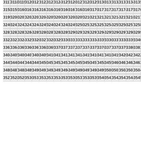
3117
3118
3119
3120
3121
3122
3123
3124
3125
3126
3127
3128
3129
3130
3131
3132
3133
3134
313
3158
3159
3160
3161
3162
3163
3164
3165
3166
3167
3168
3169
3170
3171
3172
3173
3174
3175
317
3199
3200
3201
3202
3203
3204
3205
3206
3207
3208
3209
3210
3211
3212
3213
3214
3215
3216
321
3240
3241
3242
3243
3244
3245
3246
3247
3248
3249
3250
3251
3252
3253
3254
3255
3256
3257
325
3281
3282
3283
3284
3285
3286
3287
3288
3289
3290
3291
3292
3293
3294
3295
3296
3297
3298
329
3322
3323
3324
3325
3326
3327
3328
3329
3330
3331
3332
3333
3334
3335
3336
3337
3338
3339
334
3363
3364
3365
3366
3367
3368
3369
3370
3371
3372
3373
3374
3375
3376
3377
3378
3379
3380
338
3404
3405
3406
3407
3408
3409
3410
3411
3412
3413
3414
3415
3416
3417
3418
3419
3420
3421
342
3445
3446
3447
3448
3449
3450
3451
3452
3453
3454
3455
3456
3457
3458
3459
3460
3461
3462
346
3486
3487
3488
3489
3490
3491
3492
3493
3494
3495
3496
3497
3498
3499
3500
3501
3502
3503
350
3527
3528
3529
3530
3531
3532
3533
3534
3535
3536
3537
3538
3539
3540
3541
3542
3543
3544
354