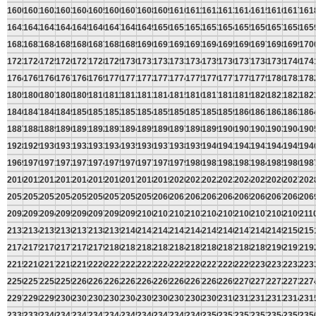
1600
1601
1602
1603
1604
1605
1606
1607
1608
1609
1610
1611
1612
1613
1614
1615
1616
1617
161
1641
1642
1643
1644
1645
1646
1647
1648
1649
1650
1651
1652
1653
1654
1655
1656
1657
1658
165
1682
1683
1684
1685
1686
1687
1688
1689
1690
1691
1692
1693
1694
1695
1696
1697
1698
1699
170
1723
1724
1725
1726
1727
1728
1729
1730
1731
1732
1733
1734
1735
1736
1737
1738
1739
1740
174
1764
1765
1766
1767
1768
1769
1770
1771
1772
1773
1774
1775
1776
1777
1778
1779
1780
1781
178
1805
1806
1807
1808
1809
1810
1811
1812
1813
1814
1815
1816
1817
1818
1819
1820
1821
1822
182
1846
1847
1848
1849
1850
1851
1852
1853
1854
1855
1856
1857
1858
1859
1860
1861
1862
1863
186
1887
1888
1889
1890
1891
1892
1893
1894
1895
1896
1897
1898
1899
1900
1901
1902
1903
1904
190
1928
1929
1930
1931
1932
1933
1934
1935
1936
1937
1938
1939
1940
1941
1942
1943
1944
1945
194
1969
1970
1971
1972
1973
1974
1975
1976
1977
1978
1979
1980
1981
1982
1983
1984
1985
1986
198
2010
2011
2012
2013
2014
2015
2016
2017
2018
2019
2020
2021
2022
2023
2024
2025
2026
2027
202
2051
2052
2053
2054
2055
2056
2057
2058
2059
2060
2061
2062
2063
2064
2065
2066
2067
2068
206
2092
2093
2094
2095
2096
2097
2098
2099
2100
2101
2102
2103
2104
2105
2106
2107
2108
2109
211
2133
2134
2135
2136
2137
2138
2139
2140
2141
2142
2143
2144
2145
2146
2147
2148
2149
2150
215
2174
2175
2176
2177
2178
2179
2180
2181
2182
2183
2184
2185
2186
2187
2188
2189
2190
2191
219
2215
2216
2217
2218
2219
2220
2221
2222
2223
2224
2225
2226
2227
2228
2229
2230
2231
2232
223
2256
2257
2258
2259
2260
2261
2262
2263
2264
2265
2266
2267
2268
2269
2270
2271
2272
2273
227
2297
2298
2299
2300
2301
2302
2303
2304
2305
2306
2307
2308
2309
2310
2311
2312
2313
2314
231
2338
2339
2340
2341
2342
2343
2344
2345
2346
2347
2348
2349
2350
2351
2352
2353
2354
2355
235