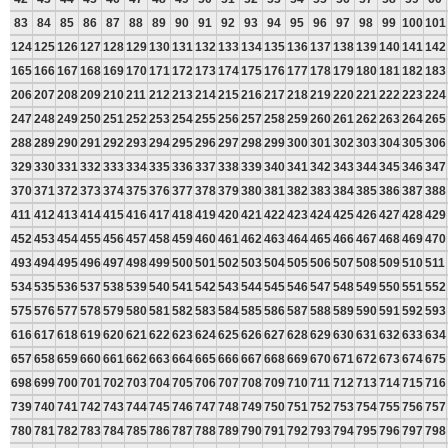
83
84
85
86
87
88
89
90
91
92
93
94
95
96
97
98
99
100
101
124
125
126
127
128
129
130
131
132
133
134
135
136
137
138
139
140
141
142
165
166
167
168
169
170
171
172
173
174
175
176
177
178
179
180
181
182
183
206
207
208
209
210
211
212
213
214
215
216
217
218
219
220
221
222
223
224
247
248
249
250
251
252
253
254
255
256
257
258
259
260
261
262
263
264
265
288
289
290
291
292
293
294
295
296
297
298
299
300
301
302
303
304
305
306
329
330
331
332
333
334
335
336
337
338
339
340
341
342
343
344
345
346
347
370
371
372
373
374
375
376
377
378
379
380
381
382
383
384
385
386
387
388
411
412
413
414
415
416
417
418
419
420
421
422
423
424
425
426
427
428
429
452
453
454
455
456
457
458
459
460
461
462
463
464
465
466
467
468
469
470
493
494
495
496
497
498
499
500
501
502
503
504
505
506
507
508
509
510
511
534
535
536
537
538
539
540
541
542
543
544
545
546
547
548
549
550
551
552
575
576
577
578
579
580
581
582
583
584
585
586
587
588
589
590
591
592
593
616
617
618
619
620
621
622
623
624
625
626
627
628
629
630
631
632
633
634
657
658
659
660
661
662
663
664
665
666
667
668
669
670
671
672
673
674
675
698
699
700
701
702
703
704
705
706
707
708
709
710
711
712
713
714
715
716
739
740
741
742
743
744
745
746
747
748
749
750
751
752
753
754
755
756
757
780
781
782
783
784
785
786
787
788
789
790
791
792
793
794
795
796
797
798