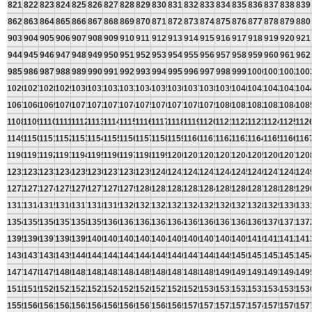
821
822
823
824
825
826
827
828
829
830
831
832
833
834
835
836
837
838
839
862
863
864
865
866
867
868
869
870
871
872
873
874
875
876
877
878
879
880
903
904
905
906
907
908
909
910
911
912
913
914
915
916
917
918
919
920
921
944
945
946
947
948
949
950
951
952
953
954
955
956
957
958
959
960
961
962
985
986
987
988
989
990
991
992
993
994
995
996
997
998
999
1000
1001
1002
100
1026
1027
1028
1029
1030
1031
1032
1033
1034
1035
1036
1037
1038
1039
1040
1041
1042
1043
104
1067
1068
1069
1070
1071
1072
1073
1074
1075
1076
1077
1078
1079
1080
1081
1082
1083
1084
108
1108
1109
1110
1111
1112
1113
1114
1115
1116
1117
1118
1119
1120
1121
1122
1123
1124
1125
112
1149
1150
1151
1152
1153
1154
1155
1156
1157
1158
1159
1160
1161
1162
1163
1164
1165
1166
116
1190
1191
1192
1193
1194
1195
1196
1197
1198
1199
1200
1201
1202
1203
1204
1205
1206
1207
120
1231
1232
1233
1234
1235
1236
1237
1238
1239
1240
1241
1242
1243
1244
1245
1246
1247
1248
124
1272
1273
1274
1275
1276
1277
1278
1279
1280
1281
1282
1283
1284
1285
1286
1287
1288
1289
129
1313
1314
1315
1316
1317
1318
1319
1320
1321
1322
1323
1324
1325
1326
1327
1328
1329
1330
133
1354
1355
1356
1357
1358
1359
1360
1361
1362
1363
1364
1365
1366
1367
1368
1369
1370
1371
137
1395
1396
1397
1398
1399
1400
1401
1402
1403
1404
1405
1406
1407
1408
1409
1410
1411
1412
141
1436
1437
1438
1439
1440
1441
1442
1443
1444
1445
1446
1447
1448
1449
1450
1451
1452
1453
145
1477
1478
1479
1480
1481
1482
1483
1484
1485
1486
1487
1488
1489
1490
1491
1492
1493
1494
149
1518
1519
1520
1521
1522
1523
1524
1525
1526
1527
1528
1529
1530
1531
1532
1533
1534
1535
153
1559
1560
1561
1562
1563
1564
1565
1566
1567
1568
1569
1570
1571
1572
1573
1574
1575
1576
157