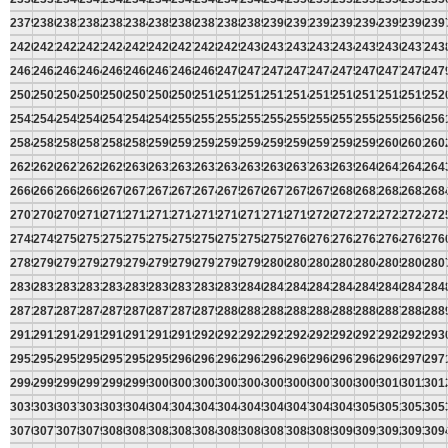
2379
2380
2381
2382
2383
2384
2385
2386
2387
2388
2389
2390
2391
2392
2393
2394
2395
2396
239
2420
2421
2422
2423
2424
2425
2426
2427
2428
2429
2430
2431
2432
2433
2434
2435
2436
2437
243
2461
2462
2463
2464
2465
2466
2467
2468
2469
2470
2471
2472
2473
2474
2475
2476
2477
2478
247
2502
2503
2504
2505
2506
2507
2508
2509
2510
2511
2512
2513
2514
2515
2516
2517
2518
2519
252
2543
2544
2545
2546
2547
2548
2549
2550
2551
2552
2553
2554
2555
2556
2557
2558
2559
2560
256
2584
2585
2586
2587
2588
2589
2590
2591
2592
2593
2594
2595
2596
2597
2598
2599
2600
2601
260
2625
2626
2627
2628
2629
2630
2631
2632
2633
2634
2635
2636
2637
2638
2639
2640
2641
2642
264
2666
2667
2668
2669
2670
2671
2672
2673
2674
2675
2676
2677
2678
2679
2680
2681
2682
2683
268
2707
2708
2709
2710
2711
2712
2713
2714
2715
2716
2717
2718
2719
2720
2721
2722
2723
2724
272
2748
2749
2750
2751
2752
2753
2754
2755
2756
2757
2758
2759
2760
2761
2762
2763
2764
2765
276
2789
2790
2791
2792
2793
2794
2795
2796
2797
2798
2799
2800
2801
2802
2803
2804
2805
2806
280
2830
2831
2832
2833
2834
2835
2836
2837
2838
2839
2840
2841
2842
2843
2844
2845
2846
2847
284
2871
2872
2873
2874
2875
2876
2877
2878
2879
2880
2881
2882
2883
2884
2885
2886
2887
2888
288
2912
2913
2914
2915
2916
2917
2918
2919
2920
2921
2922
2923
2924
2925
2926
2927
2928
2929
293
2953
2954
2955
2956
2957
2958
2959
2960
2961
2962
2963
2964
2965
2966
2967
2968
2969
2970
297
2994
2995
2996
2997
2998
2999
3000
3001
3002
3003
3004
3005
3006
3007
3008
3009
3010
3011
301
3035
3036
3037
3038
3039
3040
3041
3042
3043
3044
3045
3046
3047
3048
3049
3050
3051
3052
305
3076
3077
3078
3079
3080
3081
3082
3083
3084
3085
3086
3087
3088
3089
3090
3091
3092
3093
309