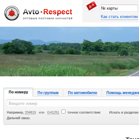
Как стать клиентом
Джапан Авто
По номеру
По группам
По автомобилю
Помощь менедже
Например,
334815
или
G41251
точное соответствие
Искать в разделах
Дальний заказ.