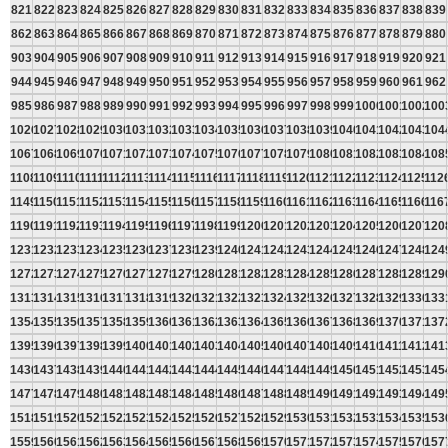
821
822
823
824
825
826
827
828
829
830
831
832
833
834
835
836
837
838
839
862
863
864
865
866
867
868
869
870
871
872
873
874
875
876
877
878
879
880
903
904
905
906
907
908
909
910
911
912
913
914
915
916
917
918
919
920
921
944
945
946
947
948
949
950
951
952
953
954
955
956
957
958
959
960
961
962
985
986
987
988
989
990
991
992
993
994
995
996
997
998
999
1000
1001
1002
100
1026
1027
1028
1029
1030
1031
1032
1033
1034
1035
1036
1037
1038
1039
1040
1041
1042
1043
104
1067
1068
1069
1070
1071
1072
1073
1074
1075
1076
1077
1078
1079
1080
1081
1082
1083
1084
108
1108
1109
1110
1111
1112
1113
1114
1115
1116
1117
1118
1119
1120
1121
1122
1123
1124
1125
112
1149
1150
1151
1152
1153
1154
1155
1156
1157
1158
1159
1160
1161
1162
1163
1164
1165
1166
116
1190
1191
1192
1193
1194
1195
1196
1197
1198
1199
1200
1201
1202
1203
1204
1205
1206
1207
120
1231
1232
1233
1234
1235
1236
1237
1238
1239
1240
1241
1242
1243
1244
1245
1246
1247
1248
124
1272
1273
1274
1275
1276
1277
1278
1279
1280
1281
1282
1283
1284
1285
1286
1287
1288
1289
129
1313
1314
1315
1316
1317
1318
1319
1320
1321
1322
1323
1324
1325
1326
1327
1328
1329
1330
133
1354
1355
1356
1357
1358
1359
1360
1361
1362
1363
1364
1365
1366
1367
1368
1369
1370
1371
137
1395
1396
1397
1398
1399
1400
1401
1402
1403
1404
1405
1406
1407
1408
1409
1410
1411
1412
141
1436
1437
1438
1439
1440
1441
1442
1443
1444
1445
1446
1447
1448
1449
1450
1451
1452
1453
145
1477
1478
1479
1480
1481
1482
1483
1484
1485
1486
1487
1488
1489
1490
1491
1492
1493
1494
149
1518
1519
1520
1521
1522
1523
1524
1525
1526
1527
1528
1529
1530
1531
1532
1533
1534
1535
153
1559
1560
1561
1562
1563
1564
1565
1566
1567
1568
1569
1570
1571
1572
1573
1574
1575
1576
157