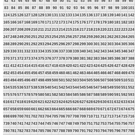
42
43
44
45
46
47
48
49
50
51
52
53
54
55
56
57
58
59
60
83
84
85
86
87
88
89
90
91
92
93
94
95
96
97
98
99
100
101
124
125
126
127
128
129
130
131
132
133
134
135
136
137
138
139
140
141
142
165
166
167
168
169
170
171
172
173
174
175
176
177
178
179
180
181
182
183
206
207
208
209
210
211
212
213
214
215
216
217
218
219
220
221
222
223
224
247
248
249
250
251
252
253
254
255
256
257
258
259
260
261
262
263
264
265
288
289
290
291
292
293
294
295
296
297
298
299
300
301
302
303
304
305
306
329
330
331
332
333
334
335
336
337
338
339
340
341
342
343
344
345
346
347
370
371
372
373
374
375
376
377
378
379
380
381
382
383
384
385
386
387
388
411
412
413
414
415
416
417
418
419
420
421
422
423
424
425
426
427
428
429
452
453
454
455
456
457
458
459
460
461
462
463
464
465
466
467
468
469
470
493
494
495
496
497
498
499
500
501
502
503
504
505
506
507
508
509
510
511
534
535
536
537
538
539
540
541
542
543
544
545
546
547
548
549
550
551
552
575
576
577
578
579
580
581
582
583
584
585
586
587
588
589
590
591
592
593
616
617
618
619
620
621
622
623
624
625
626
627
628
629
630
631
632
633
634
657
658
659
660
661
662
663
664
665
666
667
668
669
670
671
672
673
674
675
698
699
700
701
702
703
704
705
706
707
708
709
710
711
712
713
714
715
716
739
740
741
742
743
744
745
746
747
748
749
750
751
752
753
754
755
756
757
780
781
782
783
784
785
786
787
788
789
790
791
792
793
794
795
796
797
798