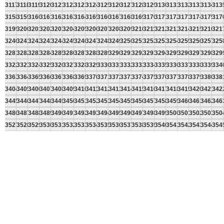
3117
3118
3119
3120
3121
3122
3123
3124
3125
3126
3127
3128
3129
3130
3131
3132
3133
3134
313
3158
3159
3160
3161
3162
3163
3164
3165
3166
3167
3168
3169
3170
3171
3172
3173
3174
3175
317
3199
3200
3201
3202
3203
3204
3205
3206
3207
3208
3209
3210
3211
3212
3213
3214
3215
3216
321
3240
3241
3242
3243
3244
3245
3246
3247
3248
3249
3250
3251
3252
3253
3254
3255
3256
3257
325
3281
3282
3283
3284
3285
3286
3287
3288
3289
3290
3291
3292
3293
3294
3295
3296
3297
3298
329
3322
3323
3324
3325
3326
3327
3328
3329
3330
3331
3332
3333
3334
3335
3336
3337
3338
3339
334
3363
3364
3365
3366
3367
3368
3369
3370
3371
3372
3373
3374
3375
3376
3377
3378
3379
3380
338
3404
3405
3406
3407
3408
3409
3410
3411
3412
3413
3414
3415
3416
3417
3418
3419
3420
3421
342
3445
3446
3447
3448
3449
3450
3451
3452
3453
3454
3455
3456
3457
3458
3459
3460
3461
3462
346
3486
3487
3488
3489
3490
3491
3492
3493
3494
3495
3496
3497
3498
3499
3500
3501
3502
3503
350
3527
3528
3529
3530
3531
3532
3533
3534
3535
3536
3537
3538
3539
3540
3541
3542
3543
3544
354