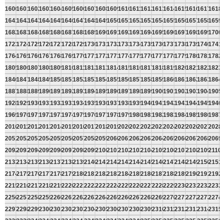
1600
1601
1602
1603
1604
1605
1606
1607
1608
1609
1610
1611
1612
1613
1614
1615
1616
1617
161
1641
1642
1643
1644
1645
1646
1647
1648
1649
1650
1651
1652
1653
1654
1655
1656
1657
1658
165
1682
1683
1684
1685
1686
1687
1688
1689
1690
1691
1692
1693
1694
1695
1696
1697
1698
1699
170
1723
1724
1725
1726
1727
1728
1729
1730
1731
1732
1733
1734
1735
1736
1737
1738
1739
1740
174
1764
1765
1766
1767
1768
1769
1770
1771
1772
1773
1774
1775
1776
1777
1778
1779
1780
1781
178
1805
1806
1807
1808
1809
1810
1811
1812
1813
1814
1815
1816
1817
1818
1819
1820
1821
1822
182
1846
1847
1848
1849
1850
1851
1852
1853
1854
1855
1856
1857
1858
1859
1860
1861
1862
1863
186
1887
1888
1889
1890
1891
1892
1893
1894
1895
1896
1897
1898
1899
1900
1901
1902
1903
1904
190
1928
1929
1930
1931
1932
1933
1934
1935
1936
1937
1938
1939
1940
1941
1942
1943
1944
1945
194
1969
1970
1971
1972
1973
1974
1975
1976
1977
1978
1979
1980
1981
1982
1983
1984
1985
1986
198
2010
2011
2012
2013
2014
2015
2016
2017
2018
2019
2020
2021
2022
2023
2024
2025
2026
2027
202
2051
2052
2053
2054
2055
2056
2057
2058
2059
2060
2061
2062
2063
2064
2065
2066
2067
2068
206
2092
2093
2094
2095
2096
2097
2098
2099
2100
2101
2102
2103
2104
2105
2106
2107
2108
2109
211
2133
2134
2135
2136
2137
2138
2139
2140
2141
2142
2143
2144
2145
2146
2147
2148
2149
2150
215
2174
2175
2176
2177
2178
2179
2180
2181
2182
2183
2184
2185
2186
2187
2188
2189
2190
2191
219
2215
2216
2217
2218
2219
2220
2221
2222
2223
2224
2225
2226
2227
2228
2229
2230
2231
2232
223
2256
2257
2258
2259
2260
2261
2262
2263
2264
2265
2266
2267
2268
2269
2270
2271
2272
2273
227
2297
2298
2299
2300
2301
2302
2303
2304
2305
2306
2307
2308
2309
2310
2311
2312
2313
2314
231