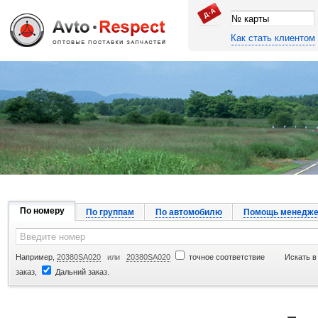
Как стать клиентом
Джапан Авто
По номеру
По группам
По автомобилю
Помощь менедже
Например,
20380SA020
или
20380SA020
точное соответствие
Искать в
заказ,
Дальний заказ.