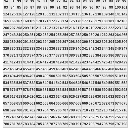
42
43
44
45
46
47
48
49
50
51
52
53
54
55
56
57
58
59
60
83
84
85
86
87
88
89
90
91
92
93
94
95
96
97
98
99
100
101
124
125
126
127
128
129
130
131
132
133
134
135
136
137
138
139
140
141
142
165
166
167
168
169
170
171
172
173
174
175
176
177
178
179
180
181
182
183
206
207
208
209
210
211
212
213
214
215
216
217
218
219
220
221
222
223
224
247
248
249
250
251
252
253
254
255
256
257
258
259
260
261
262
263
264
265
288
289
290
291
292
293
294
295
296
297
298
299
300
301
302
303
304
305
306
329
330
331
332
333
334
335
336
337
338
339
340
341
342
343
344
345
346
347
370
371
372
373
374
375
376
377
378
379
380
381
382
383
384
385
386
387
388
411
412
413
414
415
416
417
418
419
420
421
422
423
424
425
426
427
428
429
452
453
454
455
456
457
458
459
460
461
462
463
464
465
466
467
468
469
470
493
494
495
496
497
498
499
500
501
502
503
504
505
506
507
508
509
510
511
534
535
536
537
538
539
540
541
542
543
544
545
546
547
548
549
550
551
552
575
576
577
578
579
580
581
582
583
584
585
586
587
588
589
590
591
592
593
616
617
618
619
620
621
622
623
624
625
626
627
628
629
630
631
632
633
634
657
658
659
660
661
662
663
664
665
666
667
668
669
670
671
672
673
674
675
698
699
700
701
702
703
704
705
706
707
708
709
710
711
712
713
714
715
716
739
740
741
742
743
744
745
746
747
748
749
750
751
752
753
754
755
756
757
780
781
782
783
784
785
786
787
788
789
790
791
792
793
794
795
796
797
798