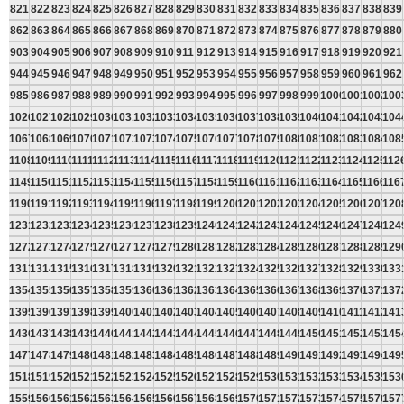
821
822
823
824
825
826
827
828
829
830
831
832
833
834
835
836
837
838
839
862
863
864
865
866
867
868
869
870
871
872
873
874
875
876
877
878
879
880
903
904
905
906
907
908
909
910
911
912
913
914
915
916
917
918
919
920
921
944
945
946
947
948
949
950
951
952
953
954
955
956
957
958
959
960
961
962
985
986
987
988
989
990
991
992
993
994
995
996
997
998
999
1000
1001
1002
100
1026
1027
1028
1029
1030
1031
1032
1033
1034
1035
1036
1037
1038
1039
1040
1041
1042
1043
104
1067
1068
1069
1070
1071
1072
1073
1074
1075
1076
1077
1078
1079
1080
1081
1082
1083
1084
108
1108
1109
1110
1111
1112
1113
1114
1115
1116
1117
1118
1119
1120
1121
1122
1123
1124
1125
112
1149
1150
1151
1152
1153
1154
1155
1156
1157
1158
1159
1160
1161
1162
1163
1164
1165
1166
116
1190
1191
1192
1193
1194
1195
1196
1197
1198
1199
1200
1201
1202
1203
1204
1205
1206
1207
120
1231
1232
1233
1234
1235
1236
1237
1238
1239
1240
1241
1242
1243
1244
1245
1246
1247
1248
124
1272
1273
1274
1275
1276
1277
1278
1279
1280
1281
1282
1283
1284
1285
1286
1287
1288
1289
129
1313
1314
1315
1316
1317
1318
1319
1320
1321
1322
1323
1324
1325
1326
1327
1328
1329
1330
133
1354
1355
1356
1357
1358
1359
1360
1361
1362
1363
1364
1365
1366
1367
1368
1369
1370
1371
137
1395
1396
1397
1398
1399
1400
1401
1402
1403
1404
1405
1406
1407
1408
1409
1410
1411
1412
141
1436
1437
1438
1439
1440
1441
1442
1443
1444
1445
1446
1447
1448
1449
1450
1451
1452
1453
145
1477
1478
1479
1480
1481
1482
1483
1484
1485
1486
1487
1488
1489
1490
1491
1492
1493
1494
149
1518
1519
1520
1521
1522
1523
1524
1525
1526
1527
1528
1529
1530
1531
1532
1533
1534
1535
153
1559
1560
1561
1562
1563
1564
1565
1566
1567
1568
1569
1570
1571
1572
1573
1574
1575
1576
157