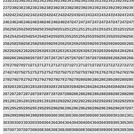
2338
2339
2340
2341
2342
2343
2344
2345
2346
2347
2348
2349
2350
2351
2352
2353
2354
2355
235
2379
2380
2381
2382
2383
2384
2385
2386
2387
2388
2389
2390
2391
2392
2393
2394
2395
2396
239
2420
2421
2422
2423
2424
2425
2426
2427
2428
2429
2430
2431
2432
2433
2434
2435
2436
2437
243
2461
2462
2463
2464
2465
2466
2467
2468
2469
2470
2471
2472
2473
2474
2475
2476
2477
2478
247
2502
2503
2504
2505
2506
2507
2508
2509
2510
2511
2512
2513
2514
2515
2516
2517
2518
2519
252
2543
2544
2545
2546
2547
2548
2549
2550
2551
2552
2553
2554
2555
2556
2557
2558
2559
2560
256
2584
2585
2586
2587
2588
2589
2590
2591
2592
2593
2594
2595
2596
2597
2598
2599
2600
2601
260
2625
2626
2627
2628
2629
2630
2631
2632
2633
2634
2635
2636
2637
2638
2639
2640
2641
2642
264
2666
2667
2668
2669
2670
2671
2672
2673
2674
2675
2676
2677
2678
2679
2680
2681
2682
2683
268
2707
2708
2709
2710
2711
2712
2713
2714
2715
2716
2717
2718
2719
2720
2721
2722
2723
2724
272
2748
2749
2750
2751
2752
2753
2754
2755
2756
2757
2758
2759
2760
2761
2762
2763
2764
2765
276
2789
2790
2791
2792
2793
2794
2795
2796
2797
2798
2799
2800
2801
2802
2803
2804
2805
2806
280
2830
2831
2832
2833
2834
2835
2836
2837
2838
2839
2840
2841
2842
2843
2844
2845
2846
2847
284
2871
2872
2873
2874
2875
2876
2877
2878
2879
2880
2881
2882
2883
2884
2885
2886
2887
2888
288
2912
2913
2914
2915
2916
2917
2918
2919
2920
2921
2922
2923
2924
2925
2926
2927
2928
2929
293
2953
2954
2955
2956
2957
2958
2959
2960
2961
2962
2963
2964
2965
2966
2967
2968
2969
2970
297
2994
2995
2996
2997
2998
2999
3000
3001
3002
3003
3004
3005
3006
3007
3008
3009
3010
3011
301
3035
3036
3037
3038
3039
3040
3041
3042
3043
3044
3045
3046
3047
3048
3049
3050
3051
3052
305
3076
3077
3078
3079
3080
3081
3082
3083
3084
3085
3086
3087
3088
3089
3090
3091
3092
3093
309