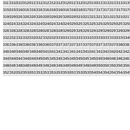
3117
3118
3119
3120
3121
3122
3123
3124
3125
3126
3127
3128
3129
3130
3131
3132
3133
3134
313
3158
3159
3160
3161
3162
3163
3164
3165
3166
3167
3168
3169
3170
3171
3172
3173
3174
3175
317
3199
3200
3201
3202
3203
3204
3205
3206
3207
3208
3209
3210
3211
3212
3213
3214
3215
3216
321
3240
3241
3242
3243
3244
3245
3246
3247
3248
3249
3250
3251
3252
3253
3254
3255
3256
3257
325
3281
3282
3283
3284
3285
3286
3287
3288
3289
3290
3291
3292
3293
3294
3295
3296
3297
3298
329
3322
3323
3324
3325
3326
3327
3328
3329
3330
3331
3332
3333
3334
3335
3336
3337
3338
3339
334
3363
3364
3365
3366
3367
3368
3369
3370
3371
3372
3373
3374
3375
3376
3377
3378
3379
3380
338
3404
3405
3406
3407
3408
3409
3410
3411
3412
3413
3414
3415
3416
3417
3418
3419
3420
3421
342
3445
3446
3447
3448
3449
3450
3451
3452
3453
3454
3455
3456
3457
3458
3459
3460
3461
3462
346
3486
3487
3488
3489
3490
3491
3492
3493
3494
3495
3496
3497
3498
3499
3500
3501
3502
3503
350
3527
3528
3529
3530
3531
3532
3533
3534
3535
3536
3537
3538
3539
3540
3541
3542
3543
3544
354