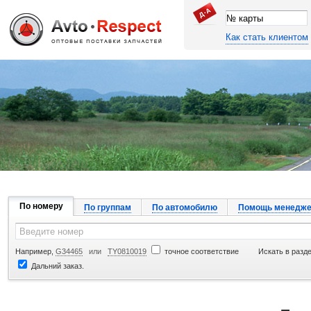
Как стать клиентом
Джапан Авто
По номеру
По группам
По автомобилю
Помощь менедже
Например,
G34465
или
TY0810019
точное соответствие
Искать в разд
Дальний заказ.