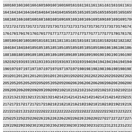
1600
1601
1602
1603
1604
1605
1606
1607
1608
1609
1610
1611
1612
1613
1614
1615
1616
1617
161
1641
1642
1643
1644
1645
1646
1647
1648
1649
1650
1651
1652
1653
1654
1655
1656
1657
1658
165
1682
1683
1684
1685
1686
1687
1688
1689
1690
1691
1692
1693
1694
1695
1696
1697
1698
1699
170
1723
1724
1725
1726
1727
1728
1729
1730
1731
1732
1733
1734
1735
1736
1737
1738
1739
1740
174
1764
1765
1766
1767
1768
1769
1770
1771
1772
1773
1774
1775
1776
1777
1778
1779
1780
1781
178
1805
1806
1807
1808
1809
1810
1811
1812
1813
1814
1815
1816
1817
1818
1819
1820
1821
1822
182
1846
1847
1848
1849
1850
1851
1852
1853
1854
1855
1856
1857
1858
1859
1860
1861
1862
1863
186
1887
1888
1889
1890
1891
1892
1893
1894
1895
1896
1897
1898
1899
1900
1901
1902
1903
1904
190
1928
1929
1930
1931
1932
1933
1934
1935
1936
1937
1938
1939
1940
1941
1942
1943
1944
1945
194
1969
1970
1971
1972
1973
1974
1975
1976
1977
1978
1979
1980
1981
1982
1983
1984
1985
1986
198
2010
2011
2012
2013
2014
2015
2016
2017
2018
2019
2020
2021
2022
2023
2024
2025
2026
2027
202
2051
2052
2053
2054
2055
2056
2057
2058
2059
2060
2061
2062
2063
2064
2065
2066
2067
2068
206
2092
2093
2094
2095
2096
2097
2098
2099
2100
2101
2102
2103
2104
2105
2106
2107
2108
2109
211
2133
2134
2135
2136
2137
2138
2139
2140
2141
2142
2143
2144
2145
2146
2147
2148
2149
2150
215
2174
2175
2176
2177
2178
2179
2180
2181
2182
2183
2184
2185
2186
2187
2188
2189
2190
2191
219
2215
2216
2217
2218
2219
2220
2221
2222
2223
2224
2225
2226
2227
2228
2229
2230
2231
2232
223
2256
2257
2258
2259
2260
2261
2262
2263
2264
2265
2266
2267
2268
2269
2270
2271
2272
2273
227
2297
2298
2299
2300
2301
2302
2303
2304
2305
2306
2307
2308
2309
2310
2311
2312
2313
2314
231