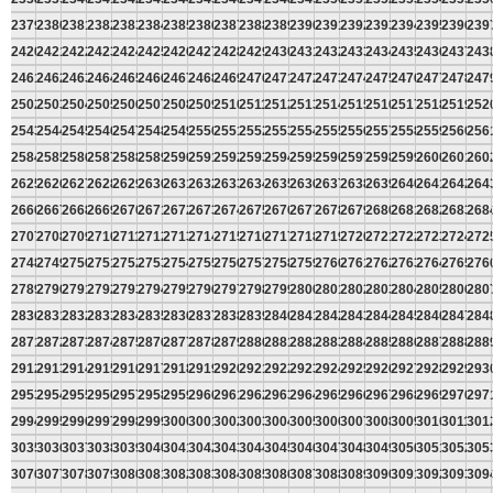
2379
2380
2381
2382
2383
2384
2385
2386
2387
2388
2389
2390
2391
2392
2393
2394
2395
2396
239
2420
2421
2422
2423
2424
2425
2426
2427
2428
2429
2430
2431
2432
2433
2434
2435
2436
2437
243
2461
2462
2463
2464
2465
2466
2467
2468
2469
2470
2471
2472
2473
2474
2475
2476
2477
2478
247
2502
2503
2504
2505
2506
2507
2508
2509
2510
2511
2512
2513
2514
2515
2516
2517
2518
2519
252
2543
2544
2545
2546
2547
2548
2549
2550
2551
2552
2553
2554
2555
2556
2557
2558
2559
2560
256
2584
2585
2586
2587
2588
2589
2590
2591
2592
2593
2594
2595
2596
2597
2598
2599
2600
2601
260
2625
2626
2627
2628
2629
2630
2631
2632
2633
2634
2635
2636
2637
2638
2639
2640
2641
2642
264
2666
2667
2668
2669
2670
2671
2672
2673
2674
2675
2676
2677
2678
2679
2680
2681
2682
2683
268
2707
2708
2709
2710
2711
2712
2713
2714
2715
2716
2717
2718
2719
2720
2721
2722
2723
2724
272
2748
2749
2750
2751
2752
2753
2754
2755
2756
2757
2758
2759
2760
2761
2762
2763
2764
2765
276
2789
2790
2791
2792
2793
2794
2795
2796
2797
2798
2799
2800
2801
2802
2803
2804
2805
2806
280
2830
2831
2832
2833
2834
2835
2836
2837
2838
2839
2840
2841
2842
2843
2844
2845
2846
2847
284
2871
2872
2873
2874
2875
2876
2877
2878
2879
2880
2881
2882
2883
2884
2885
2886
2887
2888
288
2912
2913
2914
2915
2916
2917
2918
2919
2920
2921
2922
2923
2924
2925
2926
2927
2928
2929
293
2953
2954
2955
2956
2957
2958
2959
2960
2961
2962
2963
2964
2965
2966
2967
2968
2969
2970
297
2994
2995
2996
2997
2998
2999
3000
3001
3002
3003
3004
3005
3006
3007
3008
3009
3010
3011
301
3035
3036
3037
3038
3039
3040
3041
3042
3043
3044
3045
3046
3047
3048
3049
3050
3051
3052
305
3076
3077
3078
3079
3080
3081
3082
3083
3084
3085
3086
3087
3088
3089
3090
3091
3092
3093
309