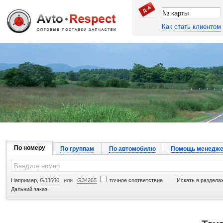
Как стать клиентом
Джапан Авто
По номеру
По группам
По автомобилю
Помощь менедже
Например,
G33500
или
G34265
точное соответствие
Искать в разделах
Дальний заказ.