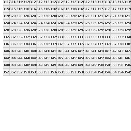
3117
3118
3119
3120
3121
3122
3123
3124
3125
3126
3127
3128
3129
3130
3131
3132
3133
3134
313
3158
3159
3160
3161
3162
3163
3164
3165
3166
3167
3168
3169
3170
3171
3172
3173
3174
3175
317
3199
3200
3201
3202
3203
3204
3205
3206
3207
3208
3209
3210
3211
3212
3213
3214
3215
3216
321
3240
3241
3242
3243
3244
3245
3246
3247
3248
3249
3250
3251
3252
3253
3254
3255
3256
3257
325
3281
3282
3283
3284
3285
3286
3287
3288
3289
3290
3291
3292
3293
3294
3295
3296
3297
3298
329
3322
3323
3324
3325
3326
3327
3328
3329
3330
3331
3332
3333
3334
3335
3336
3337
3338
3339
334
3363
3364
3365
3366
3367
3368
3369
3370
3371
3372
3373
3374
3375
3376
3377
3378
3379
3380
338
3404
3405
3406
3407
3408
3409
3410
3411
3412
3413
3414
3415
3416
3417
3418
3419
3420
3421
342
3445
3446
3447
3448
3449
3450
3451
3452
3453
3454
3455
3456
3457
3458
3459
3460
3461
3462
346
3486
3487
3488
3489
3490
3491
3492
3493
3494
3495
3496
3497
3498
3499
3500
3501
3502
3503
350
3527
3528
3529
3530
3531
3532
3533
3534
3535
3536
3537
3538
3539
3540
3541
3542
3543
3544
354