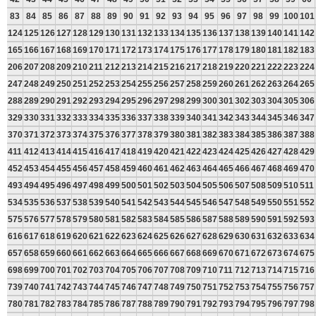
83
84
85
86
87
88
89
90
91
92
93
94
95
96
97
98
99
100
101
124
125
126
127
128
129
130
131
132
133
134
135
136
137
138
139
140
141
142
165
166
167
168
169
170
171
172
173
174
175
176
177
178
179
180
181
182
183
206
207
208
209
210
211
212
213
214
215
216
217
218
219
220
221
222
223
224
247
248
249
250
251
252
253
254
255
256
257
258
259
260
261
262
263
264
265
288
289
290
291
292
293
294
295
296
297
298
299
300
301
302
303
304
305
306
329
330
331
332
333
334
335
336
337
338
339
340
341
342
343
344
345
346
347
370
371
372
373
374
375
376
377
378
379
380
381
382
383
384
385
386
387
388
411
412
413
414
415
416
417
418
419
420
421
422
423
424
425
426
427
428
429
452
453
454
455
456
457
458
459
460
461
462
463
464
465
466
467
468
469
470
493
494
495
496
497
498
499
500
501
502
503
504
505
506
507
508
509
510
511
534
535
536
537
538
539
540
541
542
543
544
545
546
547
548
549
550
551
552
575
576
577
578
579
580
581
582
583
584
585
586
587
588
589
590
591
592
593
616
617
618
619
620
621
622
623
624
625
626
627
628
629
630
631
632
633
634
657
658
659
660
661
662
663
664
665
666
667
668
669
670
671
672
673
674
675
698
699
700
701
702
703
704
705
706
707
708
709
710
711
712
713
714
715
716
739
740
741
742
743
744
745
746
747
748
749
750
751
752
753
754
755
756
757
780
781
782
783
784
785
786
787
788
789
790
791
792
793
794
795
796
797
798