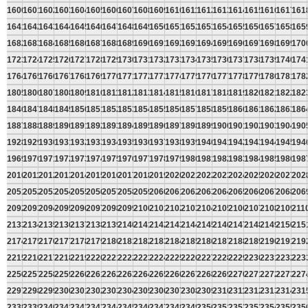
1600
1601
1602
1603
1604
1605
1606
1607
1608
1609
1610
1611
1612
1613
1614
1615
1616
1617
161
1641
1642
1643
1644
1645
1646
1647
1648
1649
1650
1651
1652
1653
1654
1655
1656
1657
1658
165
1682
1683
1684
1685
1686
1687
1688
1689
1690
1691
1692
1693
1694
1695
1696
1697
1698
1699
170
1723
1724
1725
1726
1727
1728
1729
1730
1731
1732
1733
1734
1735
1736
1737
1738
1739
1740
174
1764
1765
1766
1767
1768
1769
1770
1771
1772
1773
1774
1775
1776
1777
1778
1779
1780
1781
178
1805
1806
1807
1808
1809
1810
1811
1812
1813
1814
1815
1816
1817
1818
1819
1820
1821
1822
182
1846
1847
1848
1849
1850
1851
1852
1853
1854
1855
1856
1857
1858
1859
1860
1861
1862
1863
186
1887
1888
1889
1890
1891
1892
1893
1894
1895
1896
1897
1898
1899
1900
1901
1902
1903
1904
190
1928
1929
1930
1931
1932
1933
1934
1935
1936
1937
1938
1939
1940
1941
1942
1943
1944
1945
194
1969
1970
1971
1972
1973
1974
1975
1976
1977
1978
1979
1980
1981
1982
1983
1984
1985
1986
198
2010
2011
2012
2013
2014
2015
2016
2017
2018
2019
2020
2021
2022
2023
2024
2025
2026
2027
202
2051
2052
2053
2054
2055
2056
2057
2058
2059
2060
2061
2062
2063
2064
2065
2066
2067
2068
206
2092
2093
2094
2095
2096
2097
2098
2099
2100
2101
2102
2103
2104
2105
2106
2107
2108
2109
211
2133
2134
2135
2136
2137
2138
2139
2140
2141
2142
2143
2144
2145
2146
2147
2148
2149
2150
215
2174
2175
2176
2177
2178
2179
2180
2181
2182
2183
2184
2185
2186
2187
2188
2189
2190
2191
219
2215
2216
2217
2218
2219
2220
2221
2222
2223
2224
2225
2226
2227
2228
2229
2230
2231
2232
223
2256
2257
2258
2259
2260
2261
2262
2263
2264
2265
2266
2267
2268
2269
2270
2271
2272
2273
227
2297
2298
2299
2300
2301
2302
2303
2304
2305
2306
2307
2308
2309
2310
2311
2312
2313
2314
231
2338
2339
2340
2341
2342
2343
2344
2345
2346
2347
2348
2349
2350
2351
2352
2353
2354
2355
235