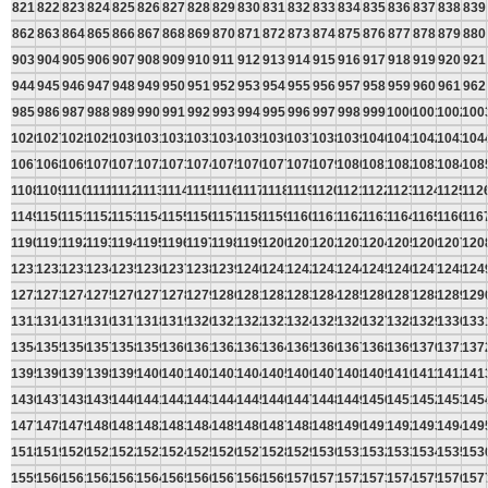
821
822
823
824
825
826
827
828
829
830
831
832
833
834
835
836
837
838
839
862
863
864
865
866
867
868
869
870
871
872
873
874
875
876
877
878
879
880
903
904
905
906
907
908
909
910
911
912
913
914
915
916
917
918
919
920
921
944
945
946
947
948
949
950
951
952
953
954
955
956
957
958
959
960
961
962
985
986
987
988
989
990
991
992
993
994
995
996
997
998
999
1000
1001
1002
100
1026
1027
1028
1029
1030
1031
1032
1033
1034
1035
1036
1037
1038
1039
1040
1041
1042
1043
104
1067
1068
1069
1070
1071
1072
1073
1074
1075
1076
1077
1078
1079
1080
1081
1082
1083
1084
108
1108
1109
1110
1111
1112
1113
1114
1115
1116
1117
1118
1119
1120
1121
1122
1123
1124
1125
112
1149
1150
1151
1152
1153
1154
1155
1156
1157
1158
1159
1160
1161
1162
1163
1164
1165
1166
116
1190
1191
1192
1193
1194
1195
1196
1197
1198
1199
1200
1201
1202
1203
1204
1205
1206
1207
120
1231
1232
1233
1234
1235
1236
1237
1238
1239
1240
1241
1242
1243
1244
1245
1246
1247
1248
124
1272
1273
1274
1275
1276
1277
1278
1279
1280
1281
1282
1283
1284
1285
1286
1287
1288
1289
129
1313
1314
1315
1316
1317
1318
1319
1320
1321
1322
1323
1324
1325
1326
1327
1328
1329
1330
133
1354
1355
1356
1357
1358
1359
1360
1361
1362
1363
1364
1365
1366
1367
1368
1369
1370
1371
137
1395
1396
1397
1398
1399
1400
1401
1402
1403
1404
1405
1406
1407
1408
1409
1410
1411
1412
141
1436
1437
1438
1439
1440
1441
1442
1443
1444
1445
1446
1447
1448
1449
1450
1451
1452
1453
145
1477
1478
1479
1480
1481
1482
1483
1484
1485
1486
1487
1488
1489
1490
1491
1492
1493
1494
149
1518
1519
1520
1521
1522
1523
1524
1525
1526
1527
1528
1529
1530
1531
1532
1533
1534
1535
153
1559
1560
1561
1562
1563
1564
1565
1566
1567
1568
1569
1570
1571
1572
1573
1574
1575
1576
157