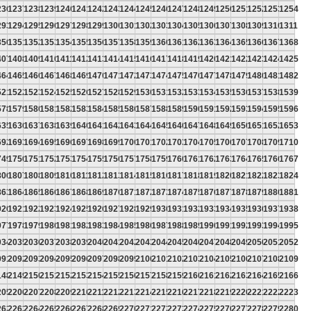
236
1237
1238
1239
1240
1241
1242
1243
1244
1245
1246
1247
1248
1249
1250
1251
1252
1253
1254
293
1294
1295
1296
1297
1298
1299
1300
1301
1302
1303
1304
1305
1306
1307
1308
1309
1310
1311
350
1351
1352
1353
1354
1355
1356
1357
1358
1359
1360
1361
1362
1363
1364
1365
1366
1367
1368
407
1408
1409
1410
1411
1412
1413
1414
1415
1416
1417
1418
1419
1420
1421
1422
1423
1424
1425
464
1465
1466
1467
1468
1469
1470
1471
1472
1473
1474
1475
1476
1477
1478
1479
1480
1481
1482
521
1522
1523
1524
1525
1526
1527
1528
1529
1530
1531
1532
1533
1534
1535
1536
1537
1538
1539
578
1579
1580
1581
1582
1583
1584
1585
1586
1587
1588
1589
1590
1591
1592
1593
1594
1595
1596
635
1636
1637
1638
1639
1640
1641
1642
1643
1644
1645
1646
1647
1648
1649
1650
1651
1652
1653
692
1693
1694
1695
1696
1697
1698
1699
1700
1701
1702
1703
1704
1705
1706
1707
1708
1709
1710
749
1750
1751
1752
1753
1754
1755
1756
1757
1758
1759
1760
1761
1762
1763
1764
1765
1766
1767
806
1807
1808
1809
1810
1811
1812
1813
1814
1815
1816
1817
1818
1819
1820
1821
1822
1823
1824
863
1864
1865
1866
1867
1868
1869
1870
1871
1872
1873
1874
1875
1876
1877
1878
1879
1880
1881
920
1921
1922
1923
1924
1925
1926
1927
1928
1929
1930
1931
1932
1933
1934
1935
1936
1937
1938
977
1978
1979
1980
1981
1982
1983
1984
1985
1986
1987
1988
1989
1990
1991
1992
1993
1994
1995
034
2035
2036
2037
2038
2039
2040
2041
2042
2043
2044
2045
2046
2047
2048
2049
2050
2051
2052
091
2092
2093
2094
2095
2096
2097
2098
2099
2100
2101
2102
2103
2104
2105
2106
2107
2108
2109
148
2149
2150
2151
2152
2153
2154
2155
2156
2157
2158
2159
2160
2161
2162
2163
2164
2165
2166
205
2206
2207
2208
2209
2210
2211
2212
2213
2214
2215
2216
2217
2218
2219
2220
2221
2222
2223
262
2263
2264
2265
2266
2267
2268
2269
2270
2271
2272
2273
2274
2275
2276
2277
2278
2279
2280