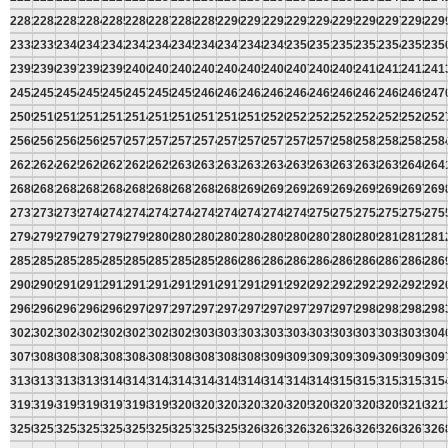
2281
2282
2283
2284
2285
2286
2287
2288
2289
2290
2291
2292
2293
2294
2295
2296
2297
2298
229
2338
2339
2340
2341
2342
2343
2344
2345
2346
2347
2348
2349
2350
2351
2352
2353
2354
2355
235
2395
2396
2397
2398
2399
2400
2401
2402
2403
2404
2405
2406
2407
2408
2409
2410
2411
2412
241
2452
2453
2454
2455
2456
2457
2458
2459
2460
2461
2462
2463
2464
2465
2466
2467
2468
2469
247
2509
2510
2511
2512
2513
2514
2515
2516
2517
2518
2519
2520
2521
2522
2523
2524
2525
2526
252
2566
2567
2568
2569
2570
2571
2572
2573
2574
2575
2576
2577
2578
2579
2580
2581
2582
2583
258
2623
2624
2625
2626
2627
2628
2629
2630
2631
2632
2633
2634
2635
2636
2637
2638
2639
2640
264
2680
2681
2682
2683
2684
2685
2686
2687
2688
2689
2690
2691
2692
2693
2694
2695
2696
2697
269
2737
2738
2739
2740
2741
2742
2743
2744
2745
2746
2747
2748
2749
2750
2751
2752
2753
2754
275
2794
2795
2796
2797
2798
2799
2800
2801
2802
2803
2804
2805
2806
2807
2808
2809
2810
2811
281
2851
2852
2853
2854
2855
2856
2857
2858
2859
2860
2861
2862
2863
2864
2865
2866
2867
2868
286
2908
2909
2910
2911
2912
2913
2914
2915
2916
2917
2918
2919
2920
2921
2922
2923
2924
2925
292
2965
2966
2967
2968
2969
2970
2971
2972
2973
2974
2975
2976
2977
2978
2979
2980
2981
2982
298
3022
3023
3024
3025
3026
3027
3028
3029
3030
3031
3032
3033
3034
3035
3036
3037
3038
3039
304
3079
3080
3081
3082
3083
3084
3085
3086
3087
3088
3089
3090
3091
3092
3093
3094
3095
3096
309
3136
3137
3138
3139
3140
3141
3142
3143
3144
3145
3146
3147
3148
3149
3150
3151
3152
3153
315
3193
3194
3195
3196
3197
3198
3199
3200
3201
3202
3203
3204
3205
3206
3207
3208
3209
3210
321
3250
3251
3252
3253
3254
3255
3256
3257
3258
3259
3260
3261
3262
3263
3264
3265
3266
3267
326