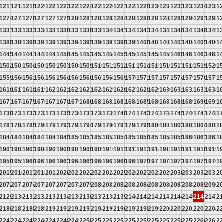
6
1217
1218
1219
1220
1221
1222
1223
1224
1225
1226
1227
1228
1229
1230
1231
1232
1233
1234
1235
1
3
1274
1275
1276
1277
1278
1279
1280
1281
1282
1283
1284
1285
1286
1287
1288
1289
1290
1291
1292
1
0
1331
1332
1333
1334
1335
1336
1337
1338
1339
1340
1341
1342
1343
1344
1345
1346
1347
1348
1349
1
7
1388
1389
1390
1391
1392
1393
1394
1395
1396
1397
1398
1399
1400
1401
1402
1403
1404
1405
1406
1
4
1445
1446
1447
1448
1449
1450
1451
1452
1453
1454
1455
1456
1457
1458
1459
1460
1461
1462
1463
1
1
1502
1503
1504
1505
1506
1507
1508
1509
1510
1511
1512
1513
1514
1515
1516
1517
1518
1519
1520
1
8
1559
1560
1561
1562
1563
1564
1565
1566
1567
1568
1569
1570
1571
1572
1573
1574
1575
1576
1577
1
5
1616
1617
1618
1619
1620
1621
1622
1623
1624
1625
1626
1627
1628
1629
1630
1631
1632
1633
1634
1
2
1673
1674
1675
1676
1677
1678
1679
1680
1681
1682
1683
1684
1685
1686
1687
1688
1689
1690
1691
1
9
1730
1731
1732
1733
1734
1735
1736
1737
1738
1739
1740
1741
1742
1743
1744
1745
1746
1747
1748
1
6
1787
1788
1789
1790
1791
1792
1793
1794
1795
1796
1797
1798
1799
1800
1801
1802
1803
1804
1805
1
3
1844
1845
1846
1847
1848
1849
1850
1851
1852
1853
1854
1855
1856
1857
1858
1859
1860
1861
1862
1
0
1901
1902
1903
1904
1905
1906
1907
1908
1909
1910
1911
1912
1913
1914
1915
1916
1917
1918
1919
1
7
1958
1959
1960
1961
1962
1963
1964
1965
1966
1967
1968
1969
1970
1971
1972
1973
1974
1975
1976
1
4
2015
2016
2017
2018
2019
2020
2021
2022
2023
2024
2025
2026
2027
2028
2029
2030
2031
2032
2033
2
1
2072
2073
2074
2075
2076
2077
2078
2079
2080
2081
2082
2083
2084
2085
2086
2087
2088
2089
2090
2
8
2129
2130
2131
2132
2133
2134
2135
2136
2137
2138
2139
2140
2141
2142
2143
2144
2145
2146
2147
2
5
2186
2187
2188
2189
2190
2191
2192
2193
2194
2195
2196
2197
2198
2199
2200
2201
2202
2203
2204
2
2
2243
2244
2245
2246
2247
2248
2249
2250
2251
2252
2253
2254
2255
2256
2257
2258
2259
2260
2261
2