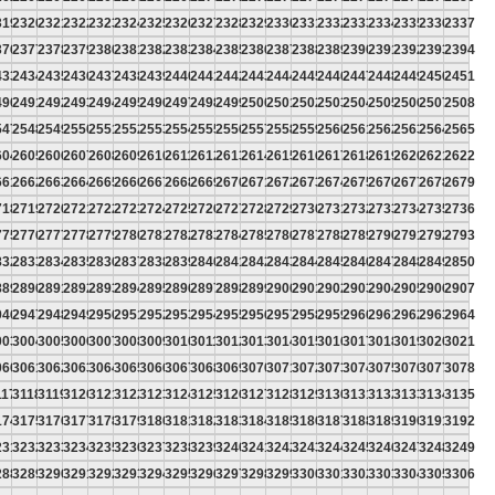
319
2320
2321
2322
2323
2324
2325
2326
2327
2328
2329
2330
2331
2332
2333
2334
2335
2336
2337
376
2377
2378
2379
2380
2381
2382
2383
2384
2385
2386
2387
2388
2389
2390
2391
2392
2393
2394
433
2434
2435
2436
2437
2438
2439
2440
2441
2442
2443
2444
2445
2446
2447
2448
2449
2450
2451
490
2491
2492
2493
2494
2495
2496
2497
2498
2499
2500
2501
2502
2503
2504
2505
2506
2507
2508
547
2548
2549
2550
2551
2552
2553
2554
2555
2556
2557
2558
2559
2560
2561
2562
2563
2564
2565
604
2605
2606
2607
2608
2609
2610
2611
2612
2613
2614
2615
2616
2617
2618
2619
2620
2621
2622
661
2662
2663
2664
2665
2666
2667
2668
2669
2670
2671
2672
2673
2674
2675
2676
2677
2678
2679
718
2719
2720
2721
2722
2723
2724
2725
2726
2727
2728
2729
2730
2731
2732
2733
2734
2735
2736
775
2776
2777
2778
2779
2780
2781
2782
2783
2784
2785
2786
2787
2788
2789
2790
2791
2792
2793
832
2833
2834
2835
2836
2837
2838
2839
2840
2841
2842
2843
2844
2845
2846
2847
2848
2849
2850
889
2890
2891
2892
2893
2894
2895
2896
2897
2898
2899
2900
2901
2902
2903
2904
2905
2906
2907
946
2947
2948
2949
2950
2951
2952
2953
2954
2955
2956
2957
2958
2959
2960
2961
2962
2963
2964
003
3004
3005
3006
3007
3008
3009
3010
3011
3012
3013
3014
3015
3016
3017
3018
3019
3020
3021
060
3061
3062
3063
3064
3065
3066
3067
3068
3069
3070
3071
3072
3073
3074
3075
3076
3077
3078
117
3118
3119
3120
3121
3122
3123
3124
3125
3126
3127
3128
3129
3130
3131
3132
3133
3134
3135
174
3175
3176
3177
3178
3179
3180
3181
3182
3183
3184
3185
3186
3187
3188
3189
3190
3191
3192
231
3232
3233
3234
3235
3236
3237
3238
3239
3240
3241
3242
3243
3244
3245
3246
3247
3248
3249
288
3289
3290
3291
3292
3293
3294
3295
3296
3297
3298
3299
3300
3301
3302
3303
3304
3305
3306