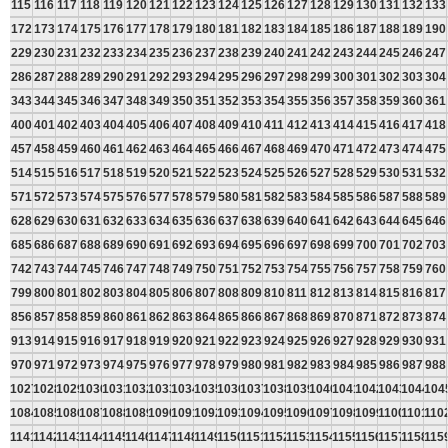
115
116
117
118
119
120
121
122
123
124
125
126
127
128
129
130
131
132
133
172
173
174
175
176
177
178
179
180
181
182
183
184
185
186
187
188
189
190
229
230
231
232
233
234
235
236
237
238
239
240
241
242
243
244
245
246
247
286
287
288
289
290
291
292
293
294
295
296
297
298
299
300
301
302
303
304
343
344
345
346
347
348
349
350
351
352
353
354
355
356
357
358
359
360
361
400
401
402
403
404
405
406
407
408
409
410
411
412
413
414
415
416
417
418
457
458
459
460
461
462
463
464
465
466
467
468
469
470
471
472
473
474
475
514
515
516
517
518
519
520
521
522
523
524
525
526
527
528
529
530
531
532
571
572
573
574
575
576
577
578
579
580
581
582
583
584
585
586
587
588
589
628
629
630
631
632
633
634
635
636
637
638
639
640
641
642
643
644
645
646
685
686
687
688
689
690
691
692
693
694
695
696
697
698
699
700
701
702
703
742
743
744
745
746
747
748
749
750
751
752
753
754
755
756
757
758
759
760
799
800
801
802
803
804
805
806
807
808
809
810
811
812
813
814
815
816
817
856
857
858
859
860
861
862
863
864
865
866
867
868
869
870
871
872
873
874
913
914
915
916
917
918
919
920
921
922
923
924
925
926
927
928
929
930
931
970
971
972
973
974
975
976
977
978
979
980
981
982
983
984
985
986
987
988
1027
1028
1029
1030
1031
1032
1033
1034
1035
1036
1037
1038
1039
1040
1041
1042
1043
1044
104
1084
1085
1086
1087
1088
1089
1090
1091
1092
1093
1094
1095
1096
1097
1098
1099
1100
1101
110
1141
1142
1143
1144
1145
1146
1147
1148
1149
1150
1151
1152
1153
1154
1155
1156
1157
1158
115