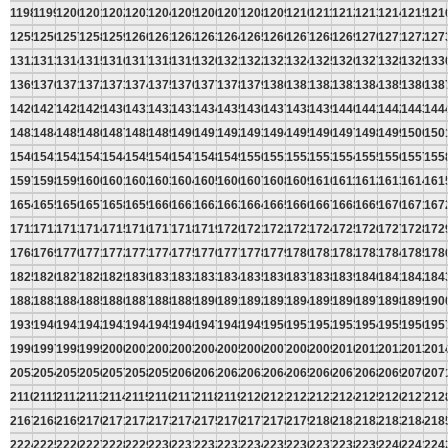
1198
1199
1200
1201
1202
1203
1204
1205
1206
1207
1208
1209
1210
1211
1212
1213
1214
1215
121
1255
1256
1257
1258
1259
1260
1261
1262
1263
1264
1265
1266
1267
1268
1269
1270
1271
1272
127
1312
1313
1314
1315
1316
1317
1318
1319
1320
1321
1322
1323
1324
1325
1326
1327
1328
1329
133
1369
1370
1371
1372
1373
1374
1375
1376
1377
1378
1379
1380
1381
1382
1383
1384
1385
1386
138
1426
1427
1428
1429
1430
1431
1432
1433
1434
1435
1436
1437
1438
1439
1440
1441
1442
1443
144
1483
1484
1485
1486
1487
1488
1489
1490
1491
1492
1493
1494
1495
1496
1497
1498
1499
1500
150
1540
1541
1542
1543
1544
1545
1546
1547
1548
1549
1550
1551
1552
1553
1554
1555
1556
1557
155
1597
1598
1599
1600
1601
1602
1603
1604
1605
1606
1607
1608
1609
1610
1611
1612
1613
1614
161
1654
1655
1656
1657
1658
1659
1660
1661
1662
1663
1664
1665
1666
1667
1668
1669
1670
1671
167
1711
1712
1713
1714
1715
1716
1717
1718
1719
1720
1721
1722
1723
1724
1725
1726
1727
1728
172
1768
1769
1770
1771
1772
1773
1774
1775
1776
1777
1778
1779
1780
1781
1782
1783
1784
1785
178
1825
1826
1827
1828
1829
1830
1831
1832
1833
1834
1835
1836
1837
1838
1839
1840
1841
1842
184
1882
1883
1884
1885
1886
1887
1888
1889
1890
1891
1892
1893
1894
1895
1896
1897
1898
1899
190
1939
1940
1941
1942
1943
1944
1945
1946
1947
1948
1949
1950
1951
1952
1953
1954
1955
1956
195
1996
1997
1998
1999
2000
2001
2002
2003
2004
2005
2006
2007
2008
2009
2010
2011
2012
2013
201
2053
2054
2055
2056
2057
2058
2059
2060
2061
2062
2063
2064
2065
2066
2067
2068
2069
2070
207
2110
2111
2112
2113
2114
2115
2116
2117
2118
2119
2120
2121
2122
2123
2124
2125
2126
2127
212
2167
2168
2169
2170
2171
2172
2173
2174
2175
2176
2177
2178
2179
2180
2181
2182
2183
2184
218
2224
2225
2226
2227
2228
2229
2230
2231
2232
2233
2234
2235
2236
2237
2238
2239
2240
2241
224