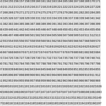
53
154
155
156
157
158
159
160
161
162
163
164
165
166
167
168
169
170
171
10
211
212
213
214
215
216
217
218
219
220
221
222
223
224
225
226
227
228
67
268
269
270
271
272
273
274
275
276
277
278
279
280
281
282
283
284
285
24
325
326
327
328
329
330
331
332
333
334
335
336
337
338
339
340
341
342
81
382
383
384
385
386
387
388
389
390
391
392
393
394
395
396
397
398
399
38
439
440
441
442
443
444
445
446
447
448
449
450
451
452
453
454
455
456
95
496
497
498
499
500
501
502
503
504
505
506
507
508
509
510
511
512
513
52
553
554
555
556
557
558
559
560
561
562
563
564
565
566
567
568
569
570
09
610
611
612
613
614
615
616
617
618
619
620
621
622
623
624
625
626
627
66
667
668
669
670
671
672
673
674
675
676
677
678
679
680
681
682
683
684
23
724
725
726
727
728
729
730
731
732
733
734
735
736
737
738
739
740
741
80
781
782
783
784
785
786
787
788
789
790
791
792
793
794
795
796
797
798
37
838
839
840
841
842
843
844
845
846
847
848
849
850
851
852
853
854
855
94
895
896
897
898
899
900
901
902
903
904
905
906
907
908
909
910
911
912
51
952
953
954
955
956
957
958
959
960
961
962
963
964
965
966
967
968
969
008
1009
1010
1011
1012
1013
1014
1015
1016
1017
1018
1019
1020
1021
1022
1023
1024
1025
1026
065
1066
1067
1068
1069
1070
1071
1072
1073
1074
1075
1076
1077
1078
1079
1080
1081
1082
1083
122
1123
1124
1125
1126
1127
1128
1129
1130
1131
1132
1133
1134
1135
1136
1137
1138
1139
1140
179
1180
1181
1182
1183
1184
1185
1186
1187
1188
1189
1190
1191
1192
1193
1194
1195
1196
1197