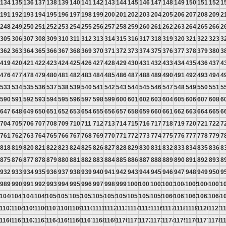
134
135
136
137
138
139
140
141
142
143
144
145
146
147
148
149
150
151
152
1
191
192
193
194
195
196
197
198
199
200
201
202
203
204
205
206
207
208
209
2
248
249
250
251
252
253
254
255
256
257
258
259
260
261
262
263
264
265
266
2
305
306
307
308
309
310
311
312
313
314
315
316
317
318
319
320
321
322
323
3
362
363
364
365
366
367
368
369
370
371
372
373
374
375
376
377
378
379
380
3
419
420
421
422
423
424
425
426
427
428
429
430
431
432
433
434
435
436
437
4
476
477
478
479
480
481
482
483
484
485
486
487
488
489
490
491
492
493
494
4
533
534
535
536
537
538
539
540
541
542
543
544
545
546
547
548
549
550
551
5
590
591
592
593
594
595
596
597
598
599
600
601
602
603
604
605
606
607
608
6
647
648
649
650
651
652
653
654
655
656
657
658
659
660
661
662
663
664
665
6
704
705
706
707
708
709
710
711
712
713
714
715
716
717
718
719
720
721
722
7
761
762
763
764
765
766
767
768
769
770
771
772
773
774
775
776
777
778
779
7
818
819
820
821
822
823
824
825
826
827
828
829
830
831
832
833
834
835
836
8
875
876
877
878
879
880
881
882
883
884
885
886
887
888
889
890
891
892
893
8
932
933
934
935
936
937
938
939
940
941
942
943
944
945
946
947
948
949
950
9
989
990
991
992
993
994
995
996
997
998
999
1000
1001
1002
1003
1004
1005
1006
1007
1
5
1046
1047
1048
1049
1050
1051
1052
1053
1054
1055
1056
1057
1058
1059
1060
1061
1062
1063
1064
1
2
1103
1104
1105
1106
1107
1108
1109
1110
1111
1112
1113
1114
1115
1116
1117
1118
1119
1120
1121
1
9
1160
1161
1162
1163
1164
1165
1166
1167
1168
1169
1170
1171
1172
1173
1174
1175
1176
1177
1178
1