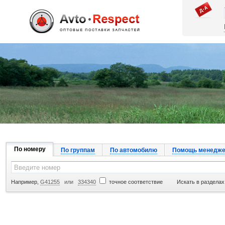
Джапан Авто
По номеру
По группам
По автомобилю
Помощь менедже
Например,
G41255
или
334340
точное соответствие
Искать в разделах