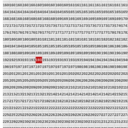
1600
1601
1602
1603
1604
1605
1606
1607
1608
1609
1610
1611
1612
1613
1614
1615
1616
1617
161
1641
1642
1643
1644
1645
1646
1647
1648
1649
1650
1651
1652
1653
1654
1655
1656
1657
1658
165
1682
1683
1684
1685
1686
1687
1688
1689
1690
1691
1692
1693
1694
1695
1696
1697
1698
1699
170
1723
1724
1725
1726
1727
1728
1729
1730
1731
1732
1733
1734
1735
1736
1737
1738
1739
1740
174
1764
1765
1766
1767
1768
1769
1770
1771
1772
1773
1774
1775
1776
1777
1778
1779
1780
1781
178
1805
1806
1807
1808
1809
1810
1811
1812
1813
1814
1815
1816
1817
1818
1819
1820
1821
1822
182
1846
1847
1848
1849
1850
1851
1852
1853
1854
1855
1856
1857
1858
1859
1860
1861
1862
1863
186
1887
1888
1889
1890
1891
1892
1893
1894
1895
1896
1897
1898
1899
1900
1901
1902
1903
1904
190
1928
1929
1930
1931
1932
1933
1934
1935
1936
1937
1938
1939
1940
1941
1942
1943
1944
1945
194
1969
1970
1971
1972
1973
1974
1975
1976
1977
1978
1979
1980
1981
1982
1983
1984
1985
1986
198
2010
2011
2012
2013
2014
2015
2016
2017
2018
2019
2020
2021
2022
2023
2024
2025
2026
2027
202
2051
2052
2053
2054
2055
2056
2057
2058
2059
2060
2061
2062
2063
2064
2065
2066
2067
2068
206
2092
2093
2094
2095
2096
2097
2098
2099
2100
2101
2102
2103
2104
2105
2106
2107
2108
2109
211
2133
2134
2135
2136
2137
2138
2139
2140
2141
2142
2143
2144
2145
2146
2147
2148
2149
2150
215
2174
2175
2176
2177
2178
2179
2180
2181
2182
2183
2184
2185
2186
2187
2188
2189
2190
2191
219
2215
2216
2217
2218
2219
2220
2221
2222
2223
2224
2225
2226
2227
2228
2229
2230
2231
2232
223
2256
2257
2258
2259
2260
2261
2262
2263
2264
2265
2266
2267
2268
2269
2270
2271
2272
2273
227
2297
2298
2299
2300
2301
2302
2303
2304
2305
2306
2307
2308
2309
2310
2311
2312
2313
2314
231