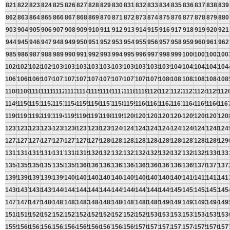
821
822
823
824
825
826
827
828
829
830
831
832
833
834
835
836
837
838
839
862
863
864
865
866
867
868
869
870
871
872
873
874
875
876
877
878
879
880
903
904
905
906
907
908
909
910
911
912
913
914
915
916
917
918
919
920
921
944
945
946
947
948
949
950
951
952
953
954
955
956
957
958
959
960
961
962
985
986
987
988
989
990
991
992
993
994
995
996
997
998
999
1000
1001
1002
100
1026
1027
1028
1029
1030
1031
1032
1033
1034
1035
1036
1037
1038
1039
1040
1041
1042
1043
104
1067
1068
1069
1070
1071
1072
1073
1074
1075
1076
1077
1078
1079
1080
1081
1082
1083
1084
108
1108
1109
1110
1111
1112
1113
1114
1115
1116
1117
1118
1119
1120
1121
1122
1123
1124
1125
112
1149
1150
1151
1152
1153
1154
1155
1156
1157
1158
1159
1160
1161
1162
1163
1164
1165
1166
116
1190
1191
1192
1193
1194
1195
1196
1197
1198
1199
1200
1201
1202
1203
1204
1205
1206
1207
120
1231
1232
1233
1234
1235
1236
1237
1238
1239
1240
1241
1242
1243
1244
1245
1246
1247
1248
124
1272
1273
1274
1275
1276
1277
1278
1279
1280
1281
1282
1283
1284
1285
1286
1287
1288
1289
129
1313
1314
1315
1316
1317
1318
1319
1320
1321
1322
1323
1324
1325
1326
1327
1328
1329
1330
133
1354
1355
1356
1357
1358
1359
1360
1361
1362
1363
1364
1365
1366
1367
1368
1369
1370
1371
137
1395
1396
1397
1398
1399
1400
1401
1402
1403
1404
1405
1406
1407
1408
1409
1410
1411
1412
141
1436
1437
1438
1439
1440
1441
1442
1443
1444
1445
1446
1447
1448
1449
1450
1451
1452
1453
145
1477
1478
1479
1480
1481
1482
1483
1484
1485
1486
1487
1488
1489
1490
1491
1492
1493
1494
149
1518
1519
1520
1521
1522
1523
1524
1525
1526
1527
1528
1529
1530
1531
1532
1533
1534
1535
153
1559
1560
1561
1562
1563
1564
1565
1566
1567
1568
1569
1570
1571
1572
1573
1574
1575
1576
157