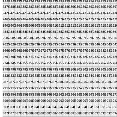
2338
2339
2340
2341
2342
2343
2344
2345
2346
2347
2348
2349
2350
2351
2352
2353
2354
2355
235
2379
2380
2381
2382
2383
2384
2385
2386
2387
2388
2389
2390
2391
2392
2393
2394
2395
2396
239
2420
2421
2422
2423
2424
2425
2426
2427
2428
2429
2430
2431
2432
2433
2434
2435
2436
2437
243
2461
2462
2463
2464
2465
2466
2467
2468
2469
2470
2471
2472
2473
2474
2475
2476
2477
2478
247
2502
2503
2504
2505
2506
2507
2508
2509
2510
2511
2512
2513
2514
2515
2516
2517
2518
2519
252
2543
2544
2545
2546
2547
2548
2549
2550
2551
2552
2553
2554
2555
2556
2557
2558
2559
2560
256
2584
2585
2586
2587
2588
2589
2590
2591
2592
2593
2594
2595
2596
2597
2598
2599
2600
2601
260
2625
2626
2627
2628
2629
2630
2631
2632
2633
2634
2635
2636
2637
2638
2639
2640
2641
2642
264
2666
2667
2668
2669
2670
2671
2672
2673
2674
2675
2676
2677
2678
2679
2680
2681
2682
2683
268
2707
2708
2709
2710
2711
2712
2713
2714
2715
2716
2717
2718
2719
2720
2721
2722
2723
2724
272
2748
2749
2750
2751
2752
2753
2754
2755
2756
2757
2758
2759
2760
2761
2762
2763
2764
2765
276
2789
2790
2791
2792
2793
2794
2795
2796
2797
2798
2799
2800
2801
2802
2803
2804
2805
2806
280
2830
2831
2832
2833
2834
2835
2836
2837
2838
2839
2840
2841
2842
2843
2844
2845
2846
2847
284
2871
2872
2873
2874
2875
2876
2877
2878
2879
2880
2881
2882
2883
2884
2885
2886
2887
2888
288
2912
2913
2914
2915
2916
2917
2918
2919
2920
2921
2922
2923
2924
2925
2926
2927
2928
2929
293
2953
2954
2955
2956
2957
2958
2959
2960
2961
2962
2963
2964
2965
2966
2967
2968
2969
2970
297
2994
2995
2996
2997
2998
2999
3000
3001
3002
3003
3004
3005
3006
3007
3008
3009
3010
3011
301
3035
3036
3037
3038
3039
3040
3041
3042
3043
3044
3045
3046
3047
3048
3049
3050
3051
3052
305
3076
3077
3078
3079
3080
3081
3082
3083
3084
3085
3086
3087
3088
3089
3090
3091
3092
3093
309