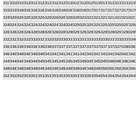
3117
3118
3119
3120
3121
3122
3123
3124
3125
3126
3127
3128
3129
3130
3131
3132
3133
3134
313
3158
3159
3160
3161
3162
3163
3164
3165
3166
3167
3168
3169
3170
3171
3172
3173
3174
3175
317
3199
3200
3201
3202
3203
3204
3205
3206
3207
3208
3209
3210
3211
3212
3213
3214
3215
3216
321
3240
3241
3242
3243
3244
3245
3246
3247
3248
3249
3250
3251
3252
3253
3254
3255
3256
3257
325
3281
3282
3283
3284
3285
3286
3287
3288
3289
3290
3291
3292
3293
3294
3295
3296
3297
3298
329
3322
3323
3324
3325
3326
3327
3328
3329
3330
3331
3332
3333
3334
3335
3336
3337
3338
3339
334
3363
3364
3365
3366
3367
3368
3369
3370
3371
3372
3373
3374
3375
3376
3377
3378
3379
3380
338
3404
3405
3406
3407
3408
3409
3410
3411
3412
3413
3414
3415
3416
3417
3418
3419
3420
3421
342
3445
3446
3447
3448
3449
3450
3451
3452
3453
3454
3455
3456
3457
3458
3459
3460
3461
3462
346
3486
3487
3488
3489
3490
3491
3492
3493
3494
3495
3496
3497
3498
3499
3500
3501
3502
3503
350
3527
3528
3529
3530
3531
3532
3533
3534
3535
3536
3537
3538
3539
3540
3541
3542
3543
3544
354