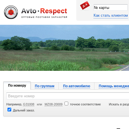
Как стать клиентом
Джапан Авто
По номеру
По группам
По автомобилю
Помощь менедже
Например,
G31008
или
MZ08-20009
точное соответствие
Искать в раз
Дальний заказ.