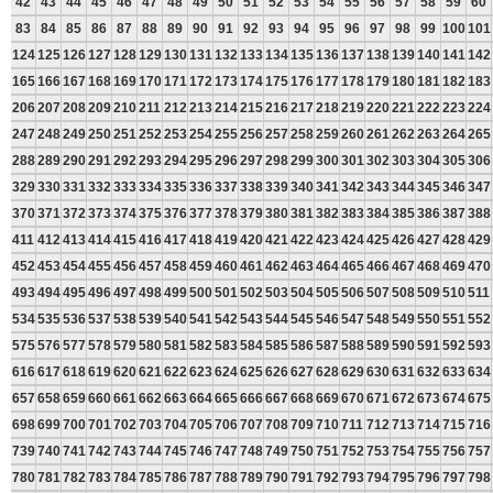
42
43
44
45
46
47
48
49
50
51
52
53
54
55
56
57
58
59
60
83
84
85
86
87
88
89
90
91
92
93
94
95
96
97
98
99
100
101
124
125
126
127
128
129
130
131
132
133
134
135
136
137
138
139
140
141
142
165
166
167
168
169
170
171
172
173
174
175
176
177
178
179
180
181
182
183
206
207
208
209
210
211
212
213
214
215
216
217
218
219
220
221
222
223
224
247
248
249
250
251
252
253
254
255
256
257
258
259
260
261
262
263
264
265
288
289
290
291
292
293
294
295
296
297
298
299
300
301
302
303
304
305
306
329
330
331
332
333
334
335
336
337
338
339
340
341
342
343
344
345
346
347
370
371
372
373
374
375
376
377
378
379
380
381
382
383
384
385
386
387
388
411
412
413
414
415
416
417
418
419
420
421
422
423
424
425
426
427
428
429
452
453
454
455
456
457
458
459
460
461
462
463
464
465
466
467
468
469
470
493
494
495
496
497
498
499
500
501
502
503
504
505
506
507
508
509
510
511
534
535
536
537
538
539
540
541
542
543
544
545
546
547
548
549
550
551
552
575
576
577
578
579
580
581
582
583
584
585
586
587
588
589
590
591
592
593
616
617
618
619
620
621
622
623
624
625
626
627
628
629
630
631
632
633
634
657
658
659
660
661
662
663
664
665
666
667
668
669
670
671
672
673
674
675
698
699
700
701
702
703
704
705
706
707
708
709
710
711
712
713
714
715
716
739
740
741
742
743
744
745
746
747
748
749
750
751
752
753
754
755
756
757
780
781
782
783
784
785
786
787
788
789
790
791
792
793
794
795
796
797
798