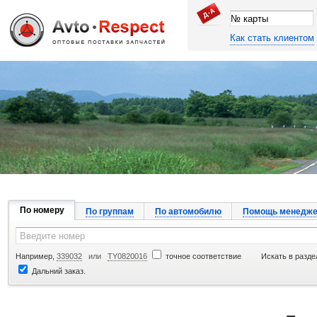
Как стать клиентом
Джапан Авто
По номеру
По группам
По автомобилю
Помощь менедже
Например,
339032
или
TY0820016
точное соответствие
Искать в разде
Дальний заказ.