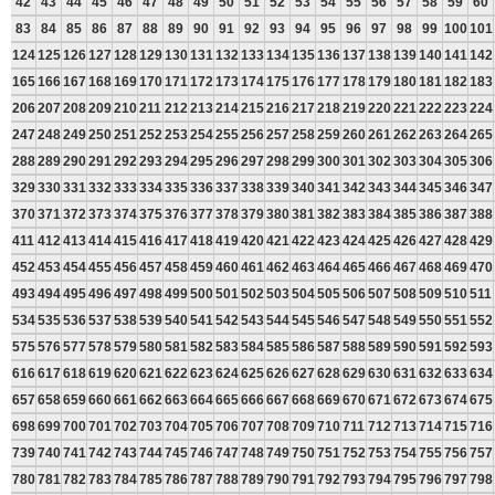
42
43
44
45
46
47
48
49
50
51
52
53
54
55
56
57
58
59
60
83
84
85
86
87
88
89
90
91
92
93
94
95
96
97
98
99
100
101
124
125
126
127
128
129
130
131
132
133
134
135
136
137
138
139
140
141
142
165
166
167
168
169
170
171
172
173
174
175
176
177
178
179
180
181
182
183
206
207
208
209
210
211
212
213
214
215
216
217
218
219
220
221
222
223
224
247
248
249
250
251
252
253
254
255
256
257
258
259
260
261
262
263
264
265
288
289
290
291
292
293
294
295
296
297
298
299
300
301
302
303
304
305
306
329
330
331
332
333
334
335
336
337
338
339
340
341
342
343
344
345
346
347
370
371
372
373
374
375
376
377
378
379
380
381
382
383
384
385
386
387
388
411
412
413
414
415
416
417
418
419
420
421
422
423
424
425
426
427
428
429
452
453
454
455
456
457
458
459
460
461
462
463
464
465
466
467
468
469
470
493
494
495
496
497
498
499
500
501
502
503
504
505
506
507
508
509
510
511
534
535
536
537
538
539
540
541
542
543
544
545
546
547
548
549
550
551
552
575
576
577
578
579
580
581
582
583
584
585
586
587
588
589
590
591
592
593
616
617
618
619
620
621
622
623
624
625
626
627
628
629
630
631
632
633
634
657
658
659
660
661
662
663
664
665
666
667
668
669
670
671
672
673
674
675
698
699
700
701
702
703
704
705
706
707
708
709
710
711
712
713
714
715
716
739
740
741
742
743
744
745
746
747
748
749
750
751
752
753
754
755
756
757
780
781
782
783
784
785
786
787
788
789
790
791
792
793
794
795
796
797
798