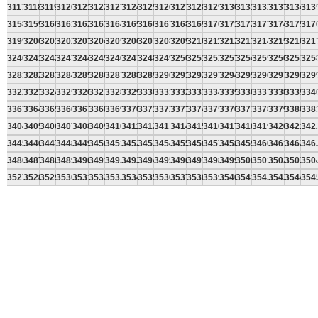
3117
3118
3119
3120
3121
3122
3123
3124
3125
3126
3127
3128
3129
3130
3131
3132
3133
3134
313
3158
3159
3160
3161
3162
3163
3164
3165
3166
3167
3168
3169
3170
3171
3172
3173
3174
3175
317
3199
3200
3201
3202
3203
3204
3205
3206
3207
3208
3209
3210
3211
3212
3213
3214
3215
3216
321
3240
3241
3242
3243
3244
3245
3246
3247
3248
3249
3250
3251
3252
3253
3254
3255
3256
3257
325
3281
3282
3283
3284
3285
3286
3287
3288
3289
3290
3291
3292
3293
3294
3295
3296
3297
3298
329
3322
3323
3324
3325
3326
3327
3328
3329
3330
3331
3332
3333
3334
3335
3336
3337
3338
3339
334
3363
3364
3365
3366
3367
3368
3369
3370
3371
3372
3373
3374
3375
3376
3377
3378
3379
3380
338
3404
3405
3406
3407
3408
3409
3410
3411
3412
3413
3414
3415
3416
3417
3418
3419
3420
3421
342
3445
3446
3447
3448
3449
3450
3451
3452
3453
3454
3455
3456
3457
3458
3459
3460
3461
3462
346
3486
3487
3488
3489
3490
3491
3492
3493
3494
3495
3496
3497
3498
3499
3500
3501
3502
3503
350
3527
3528
3529
3530
3531
3532
3533
3534
3535
3536
3537
3538
3539
3540
3541
3542
3543
3544
354