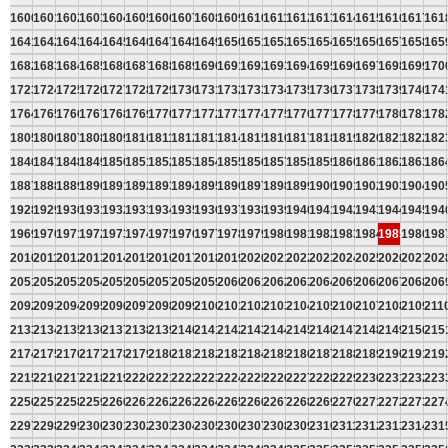
1600
1601
1602
1603
1604
1605
1606
1607
1608
1609
1610
1611
1612
1613
1614
1615
1616
1617
161
1641
1642
1643
1644
1645
1646
1647
1648
1649
1650
1651
1652
1653
1654
1655
1656
1657
1658
165
1682
1683
1684
1685
1686
1687
1688
1689
1690
1691
1692
1693
1694
1695
1696
1697
1698
1699
170
1723
1724
1725
1726
1727
1728
1729
1730
1731
1732
1733
1734
1735
1736
1737
1738
1739
1740
174
1764
1765
1766
1767
1768
1769
1770
1771
1772
1773
1774
1775
1776
1777
1778
1779
1780
1781
178
1805
1806
1807
1808
1809
1810
1811
1812
1813
1814
1815
1816
1817
1818
1819
1820
1821
1822
182
1846
1847
1848
1849
1850
1851
1852
1853
1854
1855
1856
1857
1858
1859
1860
1861
1862
1863
186
1887
1888
1889
1890
1891
1892
1893
1894
1895
1896
1897
1898
1899
1900
1901
1902
1903
1904
190
1928
1929
1930
1931
1932
1933
1934
1935
1936
1937
1938
1939
1940
1941
1942
1943
1944
1945
194
1969
1970
1971
1972
1973
1974
1975
1976
1977
1978
1979
1980
1981
1982
1983
1984
1985
1986
198
2010
2011
2012
2013
2014
2015
2016
2017
2018
2019
2020
2021
2022
2023
2024
2025
2026
2027
202
2051
2052
2053
2054
2055
2056
2057
2058
2059
2060
2061
2062
2063
2064
2065
2066
2067
2068
206
2092
2093
2094
2095
2096
2097
2098
2099
2100
2101
2102
2103
2104
2105
2106
2107
2108
2109
211
2133
2134
2135
2136
2137
2138
2139
2140
2141
2142
2143
2144
2145
2146
2147
2148
2149
2150
215
2174
2175
2176
2177
2178
2179
2180
2181
2182
2183
2184
2185
2186
2187
2188
2189
2190
2191
219
2215
2216
2217
2218
2219
2220
2221
2222
2223
2224
2225
2226
2227
2228
2229
2230
2231
2232
223
2256
2257
2258
2259
2260
2261
2262
2263
2264
2265
2266
2267
2268
2269
2270
2271
2272
2273
227
2297
2298
2299
2300
2301
2302
2303
2304
2305
2306
2307
2308
2309
2310
2311
2312
2313
2314
231