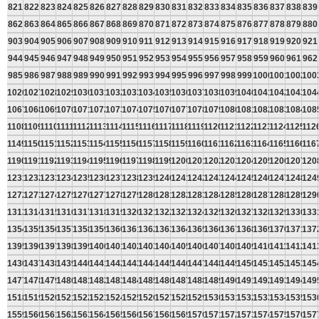
821
822
823
824
825
826
827
828
829
830
831
832
833
834
835
836
837
838
839
862
863
864
865
866
867
868
869
870
871
872
873
874
875
876
877
878
879
880
903
904
905
906
907
908
909
910
911
912
913
914
915
916
917
918
919
920
921
944
945
946
947
948
949
950
951
952
953
954
955
956
957
958
959
960
961
962
985
986
987
988
989
990
991
992
993
994
995
996
997
998
999
1000
1001
1002
100
1026
1027
1028
1029
1030
1031
1032
1033
1034
1035
1036
1037
1038
1039
1040
1041
1042
1043
104
1067
1068
1069
1070
1071
1072
1073
1074
1075
1076
1077
1078
1079
1080
1081
1082
1083
1084
108
1108
1109
1110
1111
1112
1113
1114
1115
1116
1117
1118
1119
1120
1121
1122
1123
1124
1125
112
1149
1150
1151
1152
1153
1154
1155
1156
1157
1158
1159
1160
1161
1162
1163
1164
1165
1166
116
1190
1191
1192
1193
1194
1195
1196
1197
1198
1199
1200
1201
1202
1203
1204
1205
1206
1207
120
1231
1232
1233
1234
1235
1236
1237
1238
1239
1240
1241
1242
1243
1244
1245
1246
1247
1248
124
1272
1273
1274
1275
1276
1277
1278
1279
1280
1281
1282
1283
1284
1285
1286
1287
1288
1289
129
1313
1314
1315
1316
1317
1318
1319
1320
1321
1322
1323
1324
1325
1326
1327
1328
1329
1330
133
1354
1355
1356
1357
1358
1359
1360
1361
1362
1363
1364
1365
1366
1367
1368
1369
1370
1371
137
1395
1396
1397
1398
1399
1400
1401
1402
1403
1404
1405
1406
1407
1408
1409
1410
1411
1412
141
1436
1437
1438
1439
1440
1441
1442
1443
1444
1445
1446
1447
1448
1449
1450
1451
1452
1453
145
1477
1478
1479
1480
1481
1482
1483
1484
1485
1486
1487
1488
1489
1490
1491
1492
1493
1494
149
1518
1519
1520
1521
1522
1523
1524
1525
1526
1527
1528
1529
1530
1531
1532
1533
1534
1535
153
1559
1560
1561
1562
1563
1564
1565
1566
1567
1568
1569
1570
1571
1572
1573
1574
1575
1576
157