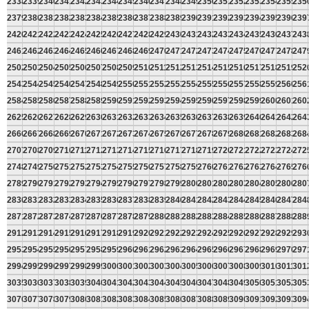
2338
2339
2340
2341
2342
2343
2344
2345
2346
2347
2348
2349
2350
2351
2352
2353
2354
2355
235
2379
2380
2381
2382
2383
2384
2385
2386
2387
2388
2389
2390
2391
2392
2393
2394
2395
2396
239
2420
2421
2422
2423
2424
2425
2426
2427
2428
2429
2430
2431
2432
2433
2434
2435
2436
2437
243
2461
2462
2463
2464
2465
2466
2467
2468
2469
2470
2471
2472
2473
2474
2475
2476
2477
2478
247
2502
2503
2504
2505
2506
2507
2508
2509
2510
2511
2512
2513
2514
2515
2516
2517
2518
2519
252
2543
2544
2545
2546
2547
2548
2549
2550
2551
2552
2553
2554
2555
2556
2557
2558
2559
2560
256
2584
2585
2586
2587
2588
2589
2590
2591
2592
2593
2594
2595
2596
2597
2598
2599
2600
2601
260
2625
2626
2627
2628
2629
2630
2631
2632
2633
2634
2635
2636
2637
2638
2639
2640
2641
2642
264
2666
2667
2668
2669
2670
2671
2672
2673
2674
2675
2676
2677
2678
2679
2680
2681
2682
2683
268
2707
2708
2709
2710
2711
2712
2713
2714
2715
2716
2717
2718
2719
2720
2721
2722
2723
2724
272
2748
2749
2750
2751
2752
2753
2754
2755
2756
2757
2758
2759
2760
2761
2762
2763
2764
2765
276
2789
2790
2791
2792
2793
2794
2795
2796
2797
2798
2799
2800
2801
2802
2803
2804
2805
2806
280
2830
2831
2832
2833
2834
2835
2836
2837
2838
2839
2840
2841
2842
2843
2844
2845
2846
2847
284
2871
2872
2873
2874
2875
2876
2877
2878
2879
2880
2881
2882
2883
2884
2885
2886
2887
2888
288
2912
2913
2914
2915
2916
2917
2918
2919
2920
2921
2922
2923
2924
2925
2926
2927
2928
2929
293
2953
2954
2955
2956
2957
2958
2959
2960
2961
2962
2963
2964
2965
2966
2967
2968
2969
2970
297
2994
2995
2996
2997
2998
2999
3000
3001
3002
3003
3004
3005
3006
3007
3008
3009
3010
3011
301
3035
3036
3037
3038
3039
3040
3041
3042
3043
3044
3045
3046
3047
3048
3049
3050
3051
3052
305
3076
3077
3078
3079
3080
3081
3082
3083
3084
3085
3086
3087
3088
3089
3090
3091
3092
3093
309