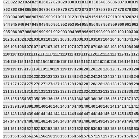
821
822
823
824
825
826
827
828
829
830
831
832
833
834
835
836
837
838
839
862
863
864
865
866
867
868
869
870
871
872
873
874
875
876
877
878
879
880
903
904
905
906
907
908
909
910
911
912
913
914
915
916
917
918
919
920
921
944
945
946
947
948
949
950
951
952
953
954
955
956
957
958
959
960
961
962
985
986
987
988
989
990
991
992
993
994
995
996
997
998
999
1000
1001
1002
100
1026
1027
1028
1029
1030
1031
1032
1033
1034
1035
1036
1037
1038
1039
1040
1041
1042
1043
104
1067
1068
1069
1070
1071
1072
1073
1074
1075
1076
1077
1078
1079
1080
1081
1082
1083
1084
108
1108
1109
1110
1111
1112
1113
1114
1115
1116
1117
1118
1119
1120
1121
1122
1123
1124
1125
112
1149
1150
1151
1152
1153
1154
1155
1156
1157
1158
1159
1160
1161
1162
1163
1164
1165
1166
116
1190
1191
1192
1193
1194
1195
1196
1197
1198
1199
1200
1201
1202
1203
1204
1205
1206
1207
120
1231
1232
1233
1234
1235
1236
1237
1238
1239
1240
1241
1242
1243
1244
1245
1246
1247
1248
124
1272
1273
1274
1275
1276
1277
1278
1279
1280
1281
1282
1283
1284
1285
1286
1287
1288
1289
129
1313
1314
1315
1316
1317
1318
1319
1320
1321
1322
1323
1324
1325
1326
1327
1328
1329
1330
133
1354
1355
1356
1357
1358
1359
1360
1361
1362
1363
1364
1365
1366
1367
1368
1369
1370
1371
137
1395
1396
1397
1398
1399
1400
1401
1402
1403
1404
1405
1406
1407
1408
1409
1410
1411
1412
141
1436
1437
1438
1439
1440
1441
1442
1443
1444
1445
1446
1447
1448
1449
1450
1451
1452
1453
145
1477
1478
1479
1480
1481
1482
1483
1484
1485
1486
1487
1488
1489
1490
1491
1492
1493
1494
149
1518
1519
1520
1521
1522
1523
1524
1525
1526
1527
1528
1529
1530
1531
1532
1533
1534
1535
153
1559
1560
1561
1562
1563
1564
1565
1566
1567
1568
1569
1570
1571
1572
1573
1574
1575
1576
157