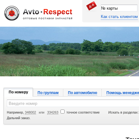
Как стать клиентом
Джапан Авто
По номеру
По группам
По автомобилю
Помощь менедже
Например,
348002
или
334263
точное соответствие
Искать в разделах:
Дальний заказ.