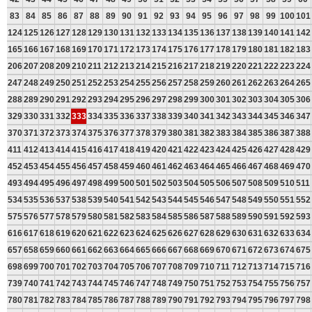
83
84
85
86
87
88
89
90
91
92
93
94
95
96
97
98
99
100
101
124
125
126
127
128
129
130
131
132
133
134
135
136
137
138
139
140
141
142
165
166
167
168
169
170
171
172
173
174
175
176
177
178
179
180
181
182
183
206
207
208
209
210
211
212
213
214
215
216
217
218
219
220
221
222
223
224
247
248
249
250
251
252
253
254
255
256
257
258
259
260
261
262
263
264
265
288
289
290
291
292
293
294
295
296
297
298
299
300
301
302
303
304
305
306
329
330
331
332
333
334
335
336
337
338
339
340
341
342
343
344
345
346
347
370
371
372
373
374
375
376
377
378
379
380
381
382
383
384
385
386
387
388
411
412
413
414
415
416
417
418
419
420
421
422
423
424
425
426
427
428
429
452
453
454
455
456
457
458
459
460
461
462
463
464
465
466
467
468
469
470
493
494
495
496
497
498
499
500
501
502
503
504
505
506
507
508
509
510
511
534
535
536
537
538
539
540
541
542
543
544
545
546
547
548
549
550
551
552
575
576
577
578
579
580
581
582
583
584
585
586
587
588
589
590
591
592
593
616
617
618
619
620
621
622
623
624
625
626
627
628
629
630
631
632
633
634
657
658
659
660
661
662
663
664
665
666
667
668
669
670
671
672
673
674
675
698
699
700
701
702
703
704
705
706
707
708
709
710
711
712
713
714
715
716
739
740
741
742
743
744
745
746
747
748
749
750
751
752
753
754
755
756
757
780
781
782
783
784
785
786
787
788
789
790
791
792
793
794
795
796
797
798