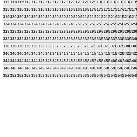
3117
3118
3119
3120
3121
3122
3123
3124
3125
3126
3127
3128
3129
3130
3131
3132
3133
3134
313
3158
3159
3160
3161
3162
3163
3164
3165
3166
3167
3168
3169
3170
3171
3172
3173
3174
3175
317
3199
3200
3201
3202
3203
3204
3205
3206
3207
3208
3209
3210
3211
3212
3213
3214
3215
3216
321
3240
3241
3242
3243
3244
3245
3246
3247
3248
3249
3250
3251
3252
3253
3254
3255
3256
3257
325
3281
3282
3283
3284
3285
3286
3287
3288
3289
3290
3291
3292
3293
3294
3295
3296
3297
3298
329
3322
3323
3324
3325
3326
3327
3328
3329
3330
3331
3332
3333
3334
3335
3336
3337
3338
3339
334
3363
3364
3365
3366
3367
3368
3369
3370
3371
3372
3373
3374
3375
3376
3377
3378
3379
3380
338
3404
3405
3406
3407
3408
3409
3410
3411
3412
3413
3414
3415
3416
3417
3418
3419
3420
3421
342
3445
3446
3447
3448
3449
3450
3451
3452
3453
3454
3455
3456
3457
3458
3459
3460
3461
3462
346
3486
3487
3488
3489
3490
3491
3492
3493
3494
3495
3496
3497
3498
3499
3500
3501
3502
3503
350
3527
3528
3529
3530
3531
3532
3533
3534
3535
3536
3537
3538
3539
3540
3541
3542
3543
3544
354