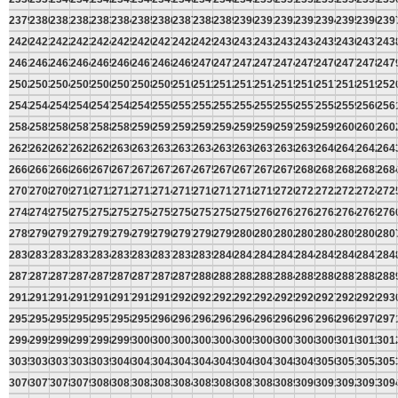
2379
2380
2381
2382
2383
2384
2385
2386
2387
2388
2389
2390
2391
2392
2393
2394
2395
2396
239
2420
2421
2422
2423
2424
2425
2426
2427
2428
2429
2430
2431
2432
2433
2434
2435
2436
2437
243
2461
2462
2463
2464
2465
2466
2467
2468
2469
2470
2471
2472
2473
2474
2475
2476
2477
2478
247
2502
2503
2504
2505
2506
2507
2508
2509
2510
2511
2512
2513
2514
2515
2516
2517
2518
2519
252
2543
2544
2545
2546
2547
2548
2549
2550
2551
2552
2553
2554
2555
2556
2557
2558
2559
2560
256
2584
2585
2586
2587
2588
2589
2590
2591
2592
2593
2594
2595
2596
2597
2598
2599
2600
2601
260
2625
2626
2627
2628
2629
2630
2631
2632
2633
2634
2635
2636
2637
2638
2639
2640
2641
2642
264
2666
2667
2668
2669
2670
2671
2672
2673
2674
2675
2676
2677
2678
2679
2680
2681
2682
2683
268
2707
2708
2709
2710
2711
2712
2713
2714
2715
2716
2717
2718
2719
2720
2721
2722
2723
2724
272
2748
2749
2750
2751
2752
2753
2754
2755
2756
2757
2758
2759
2760
2761
2762
2763
2764
2765
276
2789
2790
2791
2792
2793
2794
2795
2796
2797
2798
2799
2800
2801
2802
2803
2804
2805
2806
280
2830
2831
2832
2833
2834
2835
2836
2837
2838
2839
2840
2841
2842
2843
2844
2845
2846
2847
284
2871
2872
2873
2874
2875
2876
2877
2878
2879
2880
2881
2882
2883
2884
2885
2886
2887
2888
288
2912
2913
2914
2915
2916
2917
2918
2919
2920
2921
2922
2923
2924
2925
2926
2927
2928
2929
293
2953
2954
2955
2956
2957
2958
2959
2960
2961
2962
2963
2964
2965
2966
2967
2968
2969
2970
297
2994
2995
2996
2997
2998
2999
3000
3001
3002
3003
3004
3005
3006
3007
3008
3009
3010
3011
301
3035
3036
3037
3038
3039
3040
3041
3042
3043
3044
3045
3046
3047
3048
3049
3050
3051
3052
305
3076
3077
3078
3079
3080
3081
3082
3083
3084
3085
3086
3087
3088
3089
3090
3091
3092
3093
309