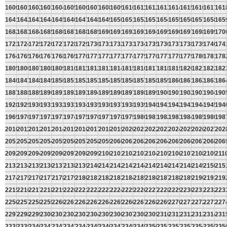
1600
1601
1602
1603
1604
1605
1606
1607
1608
1609
1610
1611
1612
1613
1614
1615
1616
1617
161
1641
1642
1643
1644
1645
1646
1647
1648
1649
1650
1651
1652
1653
1654
1655
1656
1657
1658
165
1682
1683
1684
1685
1686
1687
1688
1689
1690
1691
1692
1693
1694
1695
1696
1697
1698
1699
170
1723
1724
1725
1726
1727
1728
1729
1730
1731
1732
1733
1734
1735
1736
1737
1738
1739
1740
174
1764
1765
1766
1767
1768
1769
1770
1771
1772
1773
1774
1775
1776
1777
1778
1779
1780
1781
178
1805
1806
1807
1808
1809
1810
1811
1812
1813
1814
1815
1816
1817
1818
1819
1820
1821
1822
182
1846
1847
1848
1849
1850
1851
1852
1853
1854
1855
1856
1857
1858
1859
1860
1861
1862
1863
186
1887
1888
1889
1890
1891
1892
1893
1894
1895
1896
1897
1898
1899
1900
1901
1902
1903
1904
190
1928
1929
1930
1931
1932
1933
1934
1935
1936
1937
1938
1939
1940
1941
1942
1943
1944
1945
194
1969
1970
1971
1972
1973
1974
1975
1976
1977
1978
1979
1980
1981
1982
1983
1984
1985
1986
198
2010
2011
2012
2013
2014
2015
2016
2017
2018
2019
2020
2021
2022
2023
2024
2025
2026
2027
202
2051
2052
2053
2054
2055
2056
2057
2058
2059
2060
2061
2062
2063
2064
2065
2066
2067
2068
206
2092
2093
2094
2095
2096
2097
2098
2099
2100
2101
2102
2103
2104
2105
2106
2107
2108
2109
211
2133
2134
2135
2136
2137
2138
2139
2140
2141
2142
2143
2144
2145
2146
2147
2148
2149
2150
215
2174
2175
2176
2177
2178
2179
2180
2181
2182
2183
2184
2185
2186
2187
2188
2189
2190
2191
219
2215
2216
2217
2218
2219
2220
2221
2222
2223
2224
2225
2226
2227
2228
2229
2230
2231
2232
223
2256
2257
2258
2259
2260
2261
2262
2263
2264
2265
2266
2267
2268
2269
2270
2271
2272
2273
227
2297
2298
2299
2300
2301
2302
2303
2304
2305
2306
2307
2308
2309
2310
2311
2312
2313
2314
231
2338
2339
2340
2341
2342
2343
2344
2345
2346
2347
2348
2349
2350
2351
2352
2353
2354
2355
235