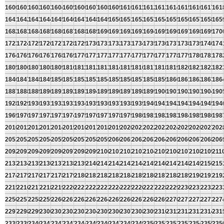
1600
1601
1602
1603
1604
1605
1606
1607
1608
1609
1610
1611
1612
1613
1614
1615
1616
1617
161
1641
1642
1643
1644
1645
1646
1647
1648
1649
1650
1651
1652
1653
1654
1655
1656
1657
1658
165
1682
1683
1684
1685
1686
1687
1688
1689
1690
1691
1692
1693
1694
1695
1696
1697
1698
1699
170
1723
1724
1725
1726
1727
1728
1729
1730
1731
1732
1733
1734
1735
1736
1737
1738
1739
1740
174
1764
1765
1766
1767
1768
1769
1770
1771
1772
1773
1774
1775
1776
1777
1778
1779
1780
1781
178
1805
1806
1807
1808
1809
1810
1811
1812
1813
1814
1815
1816
1817
1818
1819
1820
1821
1822
182
1846
1847
1848
1849
1850
1851
1852
1853
1854
1855
1856
1857
1858
1859
1860
1861
1862
1863
186
1887
1888
1889
1890
1891
1892
1893
1894
1895
1896
1897
1898
1899
1900
1901
1902
1903
1904
190
1928
1929
1930
1931
1932
1933
1934
1935
1936
1937
1938
1939
1940
1941
1942
1943
1944
1945
194
1969
1970
1971
1972
1973
1974
1975
1976
1977
1978
1979
1980
1981
1982
1983
1984
1985
1986
198
2010
2011
2012
2013
2014
2015
2016
2017
2018
2019
2020
2021
2022
2023
2024
2025
2026
2027
202
2051
2052
2053
2054
2055
2056
2057
2058
2059
2060
2061
2062
2063
2064
2065
2066
2067
2068
206
2092
2093
2094
2095
2096
2097
2098
2099
2100
2101
2102
2103
2104
2105
2106
2107
2108
2109
211
2133
2134
2135
2136
2137
2138
2139
2140
2141
2142
2143
2144
2145
2146
2147
2148
2149
2150
215
2174
2175
2176
2177
2178
2179
2180
2181
2182
2183
2184
2185
2186
2187
2188
2189
2190
2191
219
2215
2216
2217
2218
2219
2220
2221
2222
2223
2224
2225
2226
2227
2228
2229
2230
2231
2232
223
2256
2257
2258
2259
2260
2261
2262
2263
2264
2265
2266
2267
2268
2269
2270
2271
2272
2273
227
2297
2298
2299
2300
2301
2302
2303
2304
2305
2306
2307
2308
2309
2310
2311
2312
2313
2314
231
2338
2339
2340
2341
2342
2343
2344
2345
2346
2347
2348
2349
2350
2351
2352
2353
2354
2355
235