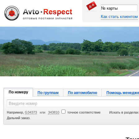
Как стать клиентом
Джапан Авто
По номеру
По группам
По автомобилю
Помощь менедже
Например,
G34373
или
343810
точное соответствие
Искать в разделах
Дальний заказ.