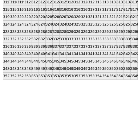
3117
3118
3119
3120
3121
3122
3123
3124
3125
3126
3127
3128
3129
3130
3131
3132
3133
3134
313
3158
3159
3160
3161
3162
3163
3164
3165
3166
3167
3168
3169
3170
3171
3172
3173
3174
3175
317
3199
3200
3201
3202
3203
3204
3205
3206
3207
3208
3209
3210
3211
3212
3213
3214
3215
3216
321
3240
3241
3242
3243
3244
3245
3246
3247
3248
3249
3250
3251
3252
3253
3254
3255
3256
3257
325
3281
3282
3283
3284
3285
3286
3287
3288
3289
3290
3291
3292
3293
3294
3295
3296
3297
3298
329
3322
3323
3324
3325
3326
3327
3328
3329
3330
3331
3332
3333
3334
3335
3336
3337
3338
3339
334
3363
3364
3365
3366
3367
3368
3369
3370
3371
3372
3373
3374
3375
3376
3377
3378
3379
3380
338
3404
3405
3406
3407
3408
3409
3410
3411
3412
3413
3414
3415
3416
3417
3418
3419
3420
3421
342
3445
3446
3447
3448
3449
3450
3451
3452
3453
3454
3455
3456
3457
3458
3459
3460
3461
3462
346
3486
3487
3488
3489
3490
3491
3492
3493
3494
3495
3496
3497
3498
3499
3500
3501
3502
3503
350
3527
3528
3529
3530
3531
3532
3533
3534
3535
3536
3537
3538
3539
3540
3541
3542
3543
3544
354