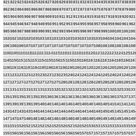
821
822
823
824
825
826
827
828
829
830
831
832
833
834
835
836
837
838
839
862
863
864
865
866
867
868
869
870
871
872
873
874
875
876
877
878
879
880
903
904
905
906
907
908
909
910
911
912
913
914
915
916
917
918
919
920
921
944
945
946
947
948
949
950
951
952
953
954
955
956
957
958
959
960
961
962
985
986
987
988
989
990
991
992
993
994
995
996
997
998
999
1000
1001
1002
100
1026
1027
1028
1029
1030
1031
1032
1033
1034
1035
1036
1037
1038
1039
1040
1041
1042
1043
104
1067
1068
1069
1070
1071
1072
1073
1074
1075
1076
1077
1078
1079
1080
1081
1082
1083
1084
108
1108
1109
1110
1111
1112
1113
1114
1115
1116
1117
1118
1119
1120
1121
1122
1123
1124
1125
112
1149
1150
1151
1152
1153
1154
1155
1156
1157
1158
1159
1160
1161
1162
1163
1164
1165
1166
116
1190
1191
1192
1193
1194
1195
1196
1197
1198
1199
1200
1201
1202
1203
1204
1205
1206
1207
120
1231
1232
1233
1234
1235
1236
1237
1238
1239
1240
1241
1242
1243
1244
1245
1246
1247
1248
124
1272
1273
1274
1275
1276
1277
1278
1279
1280
1281
1282
1283
1284
1285
1286
1287
1288
1289
129
1313
1314
1315
1316
1317
1318
1319
1320
1321
1322
1323
1324
1325
1326
1327
1328
1329
1330
133
1354
1355
1356
1357
1358
1359
1360
1361
1362
1363
1364
1365
1366
1367
1368
1369
1370
1371
137
1395
1396
1397
1398
1399
1400
1401
1402
1403
1404
1405
1406
1407
1408
1409
1410
1411
1412
141
1436
1437
1438
1439
1440
1441
1442
1443
1444
1445
1446
1447
1448
1449
1450
1451
1452
1453
145
1477
1478
1479
1480
1481
1482
1483
1484
1485
1486
1487
1488
1489
1490
1491
1492
1493
1494
149
1518
1519
1520
1521
1522
1523
1524
1525
1526
1527
1528
1529
1530
1531
1532
1533
1534
1535
153
1559
1560
1561
1562
1563
1564
1565
1566
1567
1568
1569
1570
1571
1572
1573
1574
1575
1576
157