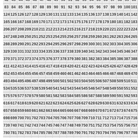
83
84
85
86
87
88
89
90
91
92
93
94
95
96
97
98
99
100
101
124
125
126
127
128
129
130
131
132
133
134
135
136
137
138
139
140
141
142
165
166
167
168
169
170
171
172
173
174
175
176
177
178
179
180
181
182
183
206
207
208
209
210
211
212
213
214
215
216
217
218
219
220
221
222
223
224
247
248
249
250
251
252
253
254
255
256
257
258
259
260
261
262
263
264
265
288
289
290
291
292
293
294
295
296
297
298
299
300
301
302
303
304
305
306
329
330
331
332
333
334
335
336
337
338
339
340
341
342
343
344
345
346
347
370
371
372
373
374
375
376
377
378
379
380
381
382
383
384
385
386
387
388
411
412
413
414
415
416
417
418
419
420
421
422
423
424
425
426
427
428
429
452
453
454
455
456
457
458
459
460
461
462
463
464
465
466
467
468
469
470
493
494
495
496
497
498
499
500
501
502
503
504
505
506
507
508
509
510
511
534
535
536
537
538
539
540
541
542
543
544
545
546
547
548
549
550
551
552
575
576
577
578
579
580
581
582
583
584
585
586
587
588
589
590
591
592
593
616
617
618
619
620
621
622
623
624
625
626
627
628
629
630
631
632
633
634
657
658
659
660
661
662
663
664
665
666
667
668
669
670
671
672
673
674
675
698
699
700
701
702
703
704
705
706
707
708
709
710
711
712
713
714
715
716
739
740
741
742
743
744
745
746
747
748
749
750
751
752
753
754
755
756
757
780
781
782
783
784
785
786
787
788
789
790
791
792
793
794
795
796
797
798