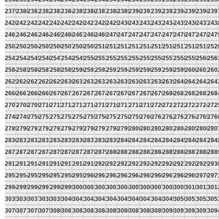
2379
2380
2381
2382
2383
2384
2385
2386
2387
2388
2389
2390
2391
2392
2393
2394
2395
2396
239
2420
2421
2422
2423
2424
2425
2426
2427
2428
2429
2430
2431
2432
2433
2434
2435
2436
2437
243
2461
2462
2463
2464
2465
2466
2467
2468
2469
2470
2471
2472
2473
2474
2475
2476
2477
2478
247
2502
2503
2504
2505
2506
2507
2508
2509
2510
2511
2512
2513
2514
2515
2516
2517
2518
2519
252
2543
2544
2545
2546
2547
2548
2549
2550
2551
2552
2553
2554
2555
2556
2557
2558
2559
2560
256
2584
2585
2586
2587
2588
2589
2590
2591
2592
2593
2594
2595
2596
2597
2598
2599
2600
2601
260
2625
2626
2627
2628
2629
2630
2631
2632
2633
2634
2635
2636
2637
2638
2639
2640
2641
2642
264
2666
2667
2668
2669
2670
2671
2672
2673
2674
2675
2676
2677
2678
2679
2680
2681
2682
2683
268
2707
2708
2709
2710
2711
2712
2713
2714
2715
2716
2717
2718
2719
2720
2721
2722
2723
2724
272
2748
2749
2750
2751
2752
2753
2754
2755
2756
2757
2758
2759
2760
2761
2762
2763
2764
2765
276
2789
2790
2791
2792
2793
2794
2795
2796
2797
2798
2799
2800
2801
2802
2803
2804
2805
2806
280
2830
2831
2832
2833
2834
2835
2836
2837
2838
2839
2840
2841
2842
2843
2844
2845
2846
2847
284
2871
2872
2873
2874
2875
2876
2877
2878
2879
2880
2881
2882
2883
2884
2885
2886
2887
2888
288
2912
2913
2914
2915
2916
2917
2918
2919
2920
2921
2922
2923
2924
2925
2926
2927
2928
2929
293
2953
2954
2955
2956
2957
2958
2959
2960
2961
2962
2963
2964
2965
2966
2967
2968
2969
2970
297
2994
2995
2996
2997
2998
2999
3000
3001
3002
3003
3004
3005
3006
3007
3008
3009
3010
3011
301
3035
3036
3037
3038
3039
3040
3041
3042
3043
3044
3045
3046
3047
3048
3049
3050
3051
3052
305
3076
3077
3078
3079
3080
3081
3082
3083
3084
3085
3086
3087
3088
3089
3090
3091
3092
3093
309