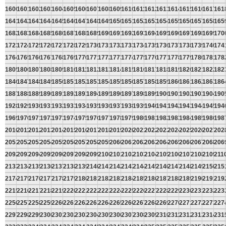
1600
1601
1602
1603
1604
1605
1606
1607
1608
1609
1610
1611
1612
1613
1614
1615
1616
1617
161
1641
1642
1643
1644
1645
1646
1647
1648
1649
1650
1651
1652
1653
1654
1655
1656
1657
1658
165
1682
1683
1684
1685
1686
1687
1688
1689
1690
1691
1692
1693
1694
1695
1696
1697
1698
1699
170
1723
1724
1725
1726
1727
1728
1729
1730
1731
1732
1733
1734
1735
1736
1737
1738
1739
1740
174
1764
1765
1766
1767
1768
1769
1770
1771
1772
1773
1774
1775
1776
1777
1778
1779
1780
1781
178
1805
1806
1807
1808
1809
1810
1811
1812
1813
1814
1815
1816
1817
1818
1819
1820
1821
1822
182
1846
1847
1848
1849
1850
1851
1852
1853
1854
1855
1856
1857
1858
1859
1860
1861
1862
1863
186
1887
1888
1889
1890
1891
1892
1893
1894
1895
1896
1897
1898
1899
1900
1901
1902
1903
1904
190
1928
1929
1930
1931
1932
1933
1934
1935
1936
1937
1938
1939
1940
1941
1942
1943
1944
1945
194
1969
1970
1971
1972
1973
1974
1975
1976
1977
1978
1979
1980
1981
1982
1983
1984
1985
1986
198
2010
2011
2012
2013
2014
2015
2016
2017
2018
2019
2020
2021
2022
2023
2024
2025
2026
2027
202
2051
2052
2053
2054
2055
2056
2057
2058
2059
2060
2061
2062
2063
2064
2065
2066
2067
2068
206
2092
2093
2094
2095
2096
2097
2098
2099
2100
2101
2102
2103
2104
2105
2106
2107
2108
2109
211
2133
2134
2135
2136
2137
2138
2139
2140
2141
2142
2143
2144
2145
2146
2147
2148
2149
2150
215
2174
2175
2176
2177
2178
2179
2180
2181
2182
2183
2184
2185
2186
2187
2188
2189
2190
2191
219
2215
2216
2217
2218
2219
2220
2221
2222
2223
2224
2225
2226
2227
2228
2229
2230
2231
2232
223
2256
2257
2258
2259
2260
2261
2262
2263
2264
2265
2266
2267
2268
2269
2270
2271
2272
2273
227
2297
2298
2299
2300
2301
2302
2303
2304
2305
2306
2307
2308
2309
2310
2311
2312
2313
2314
231