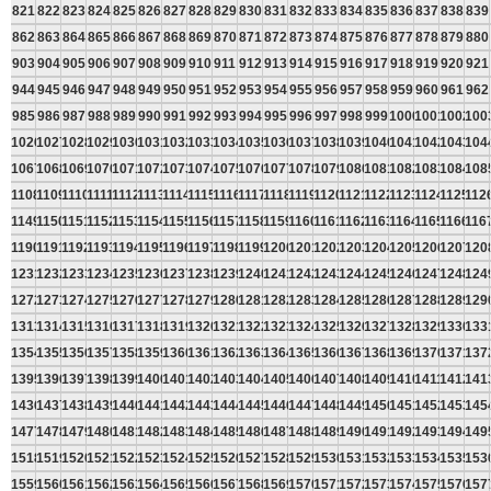
821
822
823
824
825
826
827
828
829
830
831
832
833
834
835
836
837
838
839
862
863
864
865
866
867
868
869
870
871
872
873
874
875
876
877
878
879
880
903
904
905
906
907
908
909
910
911
912
913
914
915
916
917
918
919
920
921
944
945
946
947
948
949
950
951
952
953
954
955
956
957
958
959
960
961
962
985
986
987
988
989
990
991
992
993
994
995
996
997
998
999
1000
1001
1002
100
1026
1027
1028
1029
1030
1031
1032
1033
1034
1035
1036
1037
1038
1039
1040
1041
1042
1043
104
1067
1068
1069
1070
1071
1072
1073
1074
1075
1076
1077
1078
1079
1080
1081
1082
1083
1084
108
1108
1109
1110
1111
1112
1113
1114
1115
1116
1117
1118
1119
1120
1121
1122
1123
1124
1125
112
1149
1150
1151
1152
1153
1154
1155
1156
1157
1158
1159
1160
1161
1162
1163
1164
1165
1166
116
1190
1191
1192
1193
1194
1195
1196
1197
1198
1199
1200
1201
1202
1203
1204
1205
1206
1207
120
1231
1232
1233
1234
1235
1236
1237
1238
1239
1240
1241
1242
1243
1244
1245
1246
1247
1248
124
1272
1273
1274
1275
1276
1277
1278
1279
1280
1281
1282
1283
1284
1285
1286
1287
1288
1289
129
1313
1314
1315
1316
1317
1318
1319
1320
1321
1322
1323
1324
1325
1326
1327
1328
1329
1330
133
1354
1355
1356
1357
1358
1359
1360
1361
1362
1363
1364
1365
1366
1367
1368
1369
1370
1371
137
1395
1396
1397
1398
1399
1400
1401
1402
1403
1404
1405
1406
1407
1408
1409
1410
1411
1412
141
1436
1437
1438
1439
1440
1441
1442
1443
1444
1445
1446
1447
1448
1449
1450
1451
1452
1453
145
1477
1478
1479
1480
1481
1482
1483
1484
1485
1486
1487
1488
1489
1490
1491
1492
1493
1494
149
1518
1519
1520
1521
1522
1523
1524
1525
1526
1527
1528
1529
1530
1531
1532
1533
1534
1535
153
1559
1560
1561
1562
1563
1564
1565
1566
1567
1568
1569
1570
1571
1572
1573
1574
1575
1576
157