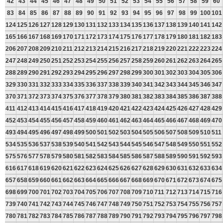
42
43
44
45
46
47
48
49
50
51
52
53
54
55
56
57
58
59
60
83
84
85
86
87
88
89
90
91
92
93
94
95
96
97
98
99
100
101
124
125
126
127
128
129
130
131
132
133
134
135
136
137
138
139
140
141
142
165
166
167
168
169
170
171
172
173
174
175
176
177
178
179
180
181
182
183
206
207
208
209
210
211
212
213
214
215
216
217
218
219
220
221
222
223
224
247
248
249
250
251
252
253
254
255
256
257
258
259
260
261
262
263
264
265
288
289
290
291
292
293
294
295
296
297
298
299
300
301
302
303
304
305
306
329
330
331
332
333
334
335
336
337
338
339
340
341
342
343
344
345
346
347
370
371
372
373
374
375
376
377
378
379
380
381
382
383
384
385
386
387
388
411
412
413
414
415
416
417
418
419
420
421
422
423
424
425
426
427
428
429
452
453
454
455
456
457
458
459
460
461
462
463
464
465
466
467
468
469
470
493
494
495
496
497
498
499
500
501
502
503
504
505
506
507
508
509
510
511
534
535
536
537
538
539
540
541
542
543
544
545
546
547
548
549
550
551
552
575
576
577
578
579
580
581
582
583
584
585
586
587
588
589
590
591
592
593
616
617
618
619
620
621
622
623
624
625
626
627
628
629
630
631
632
633
634
657
658
659
660
661
662
663
664
665
666
667
668
669
670
671
672
673
674
675
698
699
700
701
702
703
704
705
706
707
708
709
710
711
712
713
714
715
716
739
740
741
742
743
744
745
746
747
748
749
750
751
752
753
754
755
756
757
780
781
782
783
784
785
786
787
788
789
790
791
792
793
794
795
796
797
798