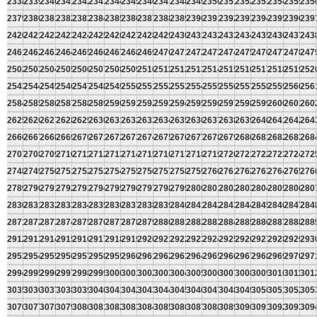
2338
2339
2340
2341
2342
2343
2344
2345
2346
2347
2348
2349
2350
2351
2352
2353
2354
2355
235
2379
2380
2381
2382
2383
2384
2385
2386
2387
2388
2389
2390
2391
2392
2393
2394
2395
2396
239
2420
2421
2422
2423
2424
2425
2426
2427
2428
2429
2430
2431
2432
2433
2434
2435
2436
2437
243
2461
2462
2463
2464
2465
2466
2467
2468
2469
2470
2471
2472
2473
2474
2475
2476
2477
2478
247
2502
2503
2504
2505
2506
2507
2508
2509
2510
2511
2512
2513
2514
2515
2516
2517
2518
2519
252
2543
2544
2545
2546
2547
2548
2549
2550
2551
2552
2553
2554
2555
2556
2557
2558
2559
2560
256
2584
2585
2586
2587
2588
2589
2590
2591
2592
2593
2594
2595
2596
2597
2598
2599
2600
2601
260
2625
2626
2627
2628
2629
2630
2631
2632
2633
2634
2635
2636
2637
2638
2639
2640
2641
2642
264
2666
2667
2668
2669
2670
2671
2672
2673
2674
2675
2676
2677
2678
2679
2680
2681
2682
2683
268
2707
2708
2709
2710
2711
2712
2713
2714
2715
2716
2717
2718
2719
2720
2721
2722
2723
2724
272
2748
2749
2750
2751
2752
2753
2754
2755
2756
2757
2758
2759
2760
2761
2762
2763
2764
2765
276
2789
2790
2791
2792
2793
2794
2795
2796
2797
2798
2799
2800
2801
2802
2803
2804
2805
2806
280
2830
2831
2832
2833
2834
2835
2836
2837
2838
2839
2840
2841
2842
2843
2844
2845
2846
2847
284
2871
2872
2873
2874
2875
2876
2877
2878
2879
2880
2881
2882
2883
2884
2885
2886
2887
2888
288
2912
2913
2914
2915
2916
2917
2918
2919
2920
2921
2922
2923
2924
2925
2926
2927
2928
2929
293
2953
2954
2955
2956
2957
2958
2959
2960
2961
2962
2963
2964
2965
2966
2967
2968
2969
2970
297
2994
2995
2996
2997
2998
2999
3000
3001
3002
3003
3004
3005
3006
3007
3008
3009
3010
3011
301
3035
3036
3037
3038
3039
3040
3041
3042
3043
3044
3045
3046
3047
3048
3049
3050
3051
3052
305
3076
3077
3078
3079
3080
3081
3082
3083
3084
3085
3086
3087
3088
3089
3090
3091
3092
3093
309