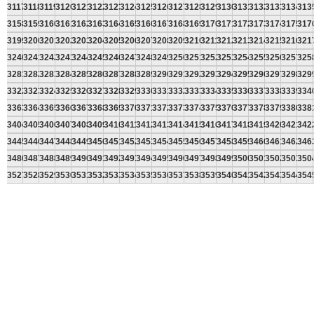
3117
3118
3119
3120
3121
3122
3123
3124
3125
3126
3127
3128
3129
3130
3131
3132
3133
3134
313
3158
3159
3160
3161
3162
3163
3164
3165
3166
3167
3168
3169
3170
3171
3172
3173
3174
3175
317
3199
3200
3201
3202
3203
3204
3205
3206
3207
3208
3209
3210
3211
3212
3213
3214
3215
3216
321
3240
3241
3242
3243
3244
3245
3246
3247
3248
3249
3250
3251
3252
3253
3254
3255
3256
3257
325
3281
3282
3283
3284
3285
3286
3287
3288
3289
3290
3291
3292
3293
3294
3295
3296
3297
3298
329
3322
3323
3324
3325
3326
3327
3328
3329
3330
3331
3332
3333
3334
3335
3336
3337
3338
3339
334
3363
3364
3365
3366
3367
3368
3369
3370
3371
3372
3373
3374
3375
3376
3377
3378
3379
3380
338
3404
3405
3406
3407
3408
3409
3410
3411
3412
3413
3414
3415
3416
3417
3418
3419
3420
3421
342
3445
3446
3447
3448
3449
3450
3451
3452
3453
3454
3455
3456
3457
3458
3459
3460
3461
3462
346
3486
3487
3488
3489
3490
3491
3492
3493
3494
3495
3496
3497
3498
3499
3500
3501
3502
3503
350
3527
3528
3529
3530
3531
3532
3533
3534
3535
3536
3537
3538
3539
3540
3541
3542
3543
3544
354