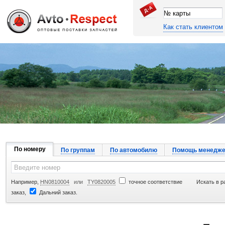
Как стать клиентом
Джапан Авто
По номеру
По группам
По автомобилю
Помощь менедже
Например,
HN0810004
или
TY0820005
точное соответствие
Искать в р
заказ,
Дальний заказ.