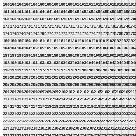
1600
1601
1602
1603
1604
1605
1606
1607
1608
1609
1610
1611
1612
1613
1614
1615
1616
1617
161
1641
1642
1643
1644
1645
1646
1647
1648
1649
1650
1651
1652
1653
1654
1655
1656
1657
1658
165
1682
1683
1684
1685
1686
1687
1688
1689
1690
1691
1692
1693
1694
1695
1696
1697
1698
1699
170
1723
1724
1725
1726
1727
1728
1729
1730
1731
1732
1733
1734
1735
1736
1737
1738
1739
1740
174
1764
1765
1766
1767
1768
1769
1770
1771
1772
1773
1774
1775
1776
1777
1778
1779
1780
1781
178
1805
1806
1807
1808
1809
1810
1811
1812
1813
1814
1815
1816
1817
1818
1819
1820
1821
1822
182
1846
1847
1848
1849
1850
1851
1852
1853
1854
1855
1856
1857
1858
1859
1860
1861
1862
1863
186
1887
1888
1889
1890
1891
1892
1893
1894
1895
1896
1897
1898
1899
1900
1901
1902
1903
1904
190
1928
1929
1930
1931
1932
1933
1934
1935
1936
1937
1938
1939
1940
1941
1942
1943
1944
1945
194
1969
1970
1971
1972
1973
1974
1975
1976
1977
1978
1979
1980
1981
1982
1983
1984
1985
1986
198
2010
2011
2012
2013
2014
2015
2016
2017
2018
2019
2020
2021
2022
2023
2024
2025
2026
2027
202
2051
2052
2053
2054
2055
2056
2057
2058
2059
2060
2061
2062
2063
2064
2065
2066
2067
2068
206
2092
2093
2094
2095
2096
2097
2098
2099
2100
2101
2102
2103
2104
2105
2106
2107
2108
2109
211
2133
2134
2135
2136
2137
2138
2139
2140
2141
2142
2143
2144
2145
2146
2147
2148
2149
2150
215
2174
2175
2176
2177
2178
2179
2180
2181
2182
2183
2184
2185
2186
2187
2188
2189
2190
2191
219
2215
2216
2217
2218
2219
2220
2221
2222
2223
2224
2225
2226
2227
2228
2229
2230
2231
2232
223
2256
2257
2258
2259
2260
2261
2262
2263
2264
2265
2266
2267
2268
2269
2270
2271
2272
2273
227
2297
2298
2299
2300
2301
2302
2303
2304
2305
2306
2307
2308
2309
2310
2311
2312
2313
2314
231
2338
2339
2340
2341
2342
2343
2344
2345
2346
2347
2348
2349
2350
2351
2352
2353
2354
2355
235