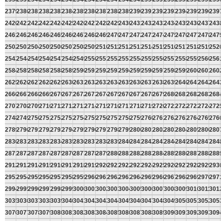
2379
2380
2381
2382
2383
2384
2385
2386
2387
2388
2389
2390
2391
2392
2393
2394
2395
2396
239
2420
2421
2422
2423
2424
2425
2426
2427
2428
2429
2430
2431
2432
2433
2434
2435
2436
2437
243
2461
2462
2463
2464
2465
2466
2467
2468
2469
2470
2471
2472
2473
2474
2475
2476
2477
2478
247
2502
2503
2504
2505
2506
2507
2508
2509
2510
2511
2512
2513
2514
2515
2516
2517
2518
2519
252
2543
2544
2545
2546
2547
2548
2549
2550
2551
2552
2553
2554
2555
2556
2557
2558
2559
2560
256
2584
2585
2586
2587
2588
2589
2590
2591
2592
2593
2594
2595
2596
2597
2598
2599
2600
2601
260
2625
2626
2627
2628
2629
2630
2631
2632
2633
2634
2635
2636
2637
2638
2639
2640
2641
2642
264
2666
2667
2668
2669
2670
2671
2672
2673
2674
2675
2676
2677
2678
2679
2680
2681
2682
2683
268
2707
2708
2709
2710
2711
2712
2713
2714
2715
2716
2717
2718
2719
2720
2721
2722
2723
2724
272
2748
2749
2750
2751
2752
2753
2754
2755
2756
2757
2758
2759
2760
2761
2762
2763
2764
2765
276
2789
2790
2791
2792
2793
2794
2795
2796
2797
2798
2799
2800
2801
2802
2803
2804
2805
2806
280
2830
2831
2832
2833
2834
2835
2836
2837
2838
2839
2840
2841
2842
2843
2844
2845
2846
2847
284
2871
2872
2873
2874
2875
2876
2877
2878
2879
2880
2881
2882
2883
2884
2885
2886
2887
2888
288
2912
2913
2914
2915
2916
2917
2918
2919
2920
2921
2922
2923
2924
2925
2926
2927
2928
2929
293
2953
2954
2955
2956
2957
2958
2959
2960
2961
2962
2963
2964
2965
2966
2967
2968
2969
2970
297
2994
2995
2996
2997
2998
2999
3000
3001
3002
3003
3004
3005
3006
3007
3008
3009
3010
3011
301
3035
3036
3037
3038
3039
3040
3041
3042
3043
3044
3045
3046
3047
3048
3049
3050
3051
3052
305
3076
3077
3078
3079
3080
3081
3082
3083
3084
3085
3086
3087
3088
3089
3090
3091
3092
3093
309