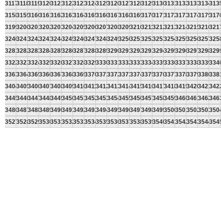
3117
3118
3119
3120
3121
3122
3123
3124
3125
3126
3127
3128
3129
3130
3131
3132
3133
3134
313
3158
3159
3160
3161
3162
3163
3164
3165
3166
3167
3168
3169
3170
3171
3172
3173
3174
3175
317
3199
3200
3201
3202
3203
3204
3205
3206
3207
3208
3209
3210
3211
3212
3213
3214
3215
3216
321
3240
3241
3242
3243
3244
3245
3246
3247
3248
3249
3250
3251
3252
3253
3254
3255
3256
3257
325
3281
3282
3283
3284
3285
3286
3287
3288
3289
3290
3291
3292
3293
3294
3295
3296
3297
3298
329
3322
3323
3324
3325
3326
3327
3328
3329
3330
3331
3332
3333
3334
3335
3336
3337
3338
3339
334
3363
3364
3365
3366
3367
3368
3369
3370
3371
3372
3373
3374
3375
3376
3377
3378
3379
3380
338
3404
3405
3406
3407
3408
3409
3410
3411
3412
3413
3414
3415
3416
3417
3418
3419
3420
3421
342
3445
3446
3447
3448
3449
3450
3451
3452
3453
3454
3455
3456
3457
3458
3459
3460
3461
3462
346
3486
3487
3488
3489
3490
3491
3492
3493
3494
3495
3496
3497
3498
3499
3500
3501
3502
3503
350
3527
3528
3529
3530
3531
3532
3533
3534
3535
3536
3537
3538
3539
3540
3541
3542
3543
3544
354