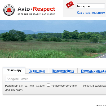
Как стать клиентом
Джапан Авто
По номеру
По группам
По автомобилю
Помощь менедже
Например,
334701
или
G32094
точное соответствие
Искать в разделах
Дальний заказ.