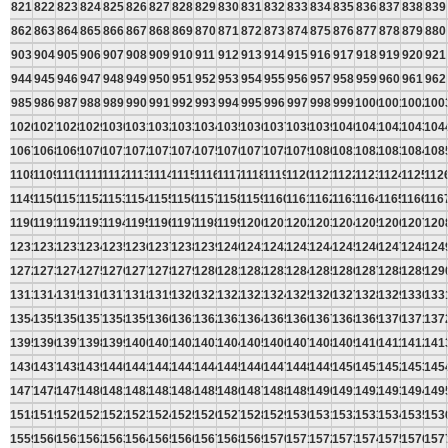
821
822
823
824
825
826
827
828
829
830
831
832
833
834
835
836
837
838
839
862
863
864
865
866
867
868
869
870
871
872
873
874
875
876
877
878
879
880
903
904
905
906
907
908
909
910
911
912
913
914
915
916
917
918
919
920
921
944
945
946
947
948
949
950
951
952
953
954
955
956
957
958
959
960
961
962
985
986
987
988
989
990
991
992
993
994
995
996
997
998
999
1000
1001
1002
100
1026
1027
1028
1029
1030
1031
1032
1033
1034
1035
1036
1037
1038
1039
1040
1041
1042
1043
104
1067
1068
1069
1070
1071
1072
1073
1074
1075
1076
1077
1078
1079
1080
1081
1082
1083
1084
108
1108
1109
1110
1111
1112
1113
1114
1115
1116
1117
1118
1119
1120
1121
1122
1123
1124
1125
112
1149
1150
1151
1152
1153
1154
1155
1156
1157
1158
1159
1160
1161
1162
1163
1164
1165
1166
116
1190
1191
1192
1193
1194
1195
1196
1197
1198
1199
1200
1201
1202
1203
1204
1205
1206
1207
120
1231
1232
1233
1234
1235
1236
1237
1238
1239
1240
1241
1242
1243
1244
1245
1246
1247
1248
124
1272
1273
1274
1275
1276
1277
1278
1279
1280
1281
1282
1283
1284
1285
1286
1287
1288
1289
129
1313
1314
1315
1316
1317
1318
1319
1320
1321
1322
1323
1324
1325
1326
1327
1328
1329
1330
133
1354
1355
1356
1357
1358
1359
1360
1361
1362
1363
1364
1365
1366
1367
1368
1369
1370
1371
137
1395
1396
1397
1398
1399
1400
1401
1402
1403
1404
1405
1406
1407
1408
1409
1410
1411
1412
141
1436
1437
1438
1439
1440
1441
1442
1443
1444
1445
1446
1447
1448
1449
1450
1451
1452
1453
145
1477
1478
1479
1480
1481
1482
1483
1484
1485
1486
1487
1488
1489
1490
1491
1492
1493
1494
149
1518
1519
1520
1521
1522
1523
1524
1525
1526
1527
1528
1529
1530
1531
1532
1533
1534
1535
153
1559
1560
1561
1562
1563
1564
1565
1566
1567
1568
1569
1570
1571
1572
1573
1574
1575
1576
157