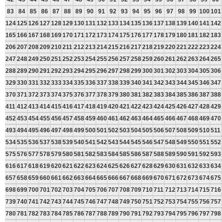
83
84
85
86
87
88
89
90
91
92
93
94
95
96
97
98
99
100
101
124
125
126
127
128
129
130
131
132
133
134
135
136
137
138
139
140
141
142
165
166
167
168
169
170
171
172
173
174
175
176
177
178
179
180
181
182
183
206
207
208
209
210
211
212
213
214
215
216
217
218
219
220
221
222
223
224
247
248
249
250
251
252
253
254
255
256
257
258
259
260
261
262
263
264
265
288
289
290
291
292
293
294
295
296
297
298
299
300
301
302
303
304
305
306
329
330
331
332
333
334
335
336
337
338
339
340
341
342
343
344
345
346
347
370
371
372
373
374
375
376
377
378
379
380
381
382
383
384
385
386
387
388
411
412
413
414
415
416
417
418
419
420
421
422
423
424
425
426
427
428
429
452
453
454
455
456
457
458
459
460
461
462
463
464
465
466
467
468
469
470
493
494
495
496
497
498
499
500
501
502
503
504
505
506
507
508
509
510
511
534
535
536
537
538
539
540
541
542
543
544
545
546
547
548
549
550
551
552
575
576
577
578
579
580
581
582
583
584
585
586
587
588
589
590
591
592
593
616
617
618
619
620
621
622
623
624
625
626
627
628
629
630
631
632
633
634
657
658
659
660
661
662
663
664
665
666
667
668
669
670
671
672
673
674
675
698
699
700
701
702
703
704
705
706
707
708
709
710
711
712
713
714
715
716
739
740
741
742
743
744
745
746
747
748
749
750
751
752
753
754
755
756
757
780
781
782
783
784
785
786
787
788
789
790
791
792
793
794
795
796
797
798