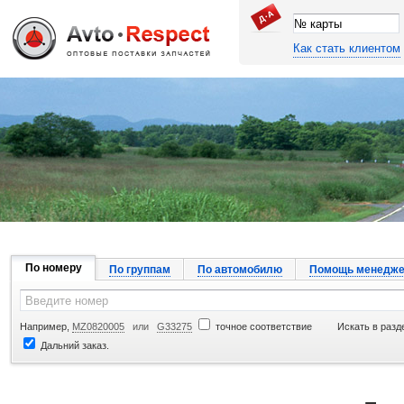
Как стать клиентом
Джапан Авто
По номеру
По группам
По автомобилю
Помощь менедже
Например,
MZ0820005
или
G33275
точное соответствие
Искать в разд
Дальний заказ.