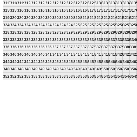
3117
3118
3119
3120
3121
3122
3123
3124
3125
3126
3127
3128
3129
3130
3131
3132
3133
3134
313
3158
3159
3160
3161
3162
3163
3164
3165
3166
3167
3168
3169
3170
3171
3172
3173
3174
3175
317
3199
3200
3201
3202
3203
3204
3205
3206
3207
3208
3209
3210
3211
3212
3213
3214
3215
3216
321
3240
3241
3242
3243
3244
3245
3246
3247
3248
3249
3250
3251
3252
3253
3254
3255
3256
3257
325
3281
3282
3283
3284
3285
3286
3287
3288
3289
3290
3291
3292
3293
3294
3295
3296
3297
3298
329
3322
3323
3324
3325
3326
3327
3328
3329
3330
3331
3332
3333
3334
3335
3336
3337
3338
3339
334
3363
3364
3365
3366
3367
3368
3369
3370
3371
3372
3373
3374
3375
3376
3377
3378
3379
3380
338
3404
3405
3406
3407
3408
3409
3410
3411
3412
3413
3414
3415
3416
3417
3418
3419
3420
3421
342
3445
3446
3447
3448
3449
3450
3451
3452
3453
3454
3455
3456
3457
3458
3459
3460
3461
3462
346
3486
3487
3488
3489
3490
3491
3492
3493
3494
3495
3496
3497
3498
3499
3500
3501
3502
3503
350
3527
3528
3529
3530
3531
3532
3533
3534
3535
3536
3537
3538
3539
3540
3541
3542
3543
3544
354