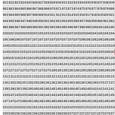
821
822
823
824
825
826
827
828
829
830
831
832
833
834
835
836
837
838
839
862
863
864
865
866
867
868
869
870
871
872
873
874
875
876
877
878
879
880
903
904
905
906
907
908
909
910
911
912
913
914
915
916
917
918
919
920
921
944
945
946
947
948
949
950
951
952
953
954
955
956
957
958
959
960
961
962
985
986
987
988
989
990
991
992
993
994
995
996
997
998
999
1000
1001
1002
100
1026
1027
1028
1029
1030
1031
1032
1033
1034
1035
1036
1037
1038
1039
1040
1041
1042
1043
104
1067
1068
1069
1070
1071
1072
1073
1074
1075
1076
1077
1078
1079
1080
1081
1082
1083
1084
108
1108
1109
1110
1111
1112
1113
1114
1115
1116
1117
1118
1119
1120
1121
1122
1123
1124
1125
112
1149
1150
1151
1152
1153
1154
1155
1156
1157
1158
1159
1160
1161
1162
1163
1164
1165
1166
116
1190
1191
1192
1193
1194
1195
1196
1197
1198
1199
1200
1201
1202
1203
1204
1205
1206
1207
120
1231
1232
1233
1234
1235
1236
1237
1238
1239
1240
1241
1242
1243
1244
1245
1246
1247
1248
124
1272
1273
1274
1275
1276
1277
1278
1279
1280
1281
1282
1283
1284
1285
1286
1287
1288
1289
129
1313
1314
1315
1316
1317
1318
1319
1320
1321
1322
1323
1324
1325
1326
1327
1328
1329
1330
133
1354
1355
1356
1357
1358
1359
1360
1361
1362
1363
1364
1365
1366
1367
1368
1369
1370
1371
137
1395
1396
1397
1398
1399
1400
1401
1402
1403
1404
1405
1406
1407
1408
1409
1410
1411
1412
141
1436
1437
1438
1439
1440
1441
1442
1443
1444
1445
1446
1447
1448
1449
1450
1451
1452
1453
145
1477
1478
1479
1480
1481
1482
1483
1484
1485
1486
1487
1488
1489
1490
1491
1492
1493
1494
149
1518
1519
1520
1521
1522
1523
1524
1525
1526
1527
1528
1529
1530
1531
1532
1533
1534
1535
153
1559
1560
1561
1562
1563
1564
1565
1566
1567
1568
1569
1570
1571
1572
1573
1574
1575
1576
157