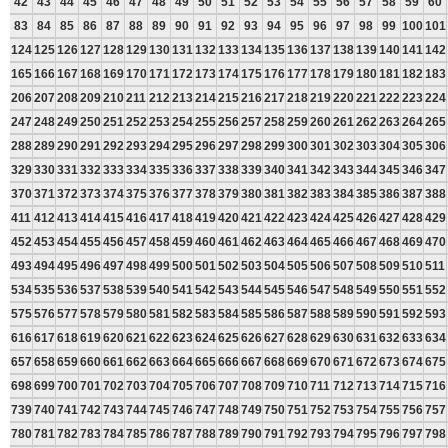
42
43
44
45
46
47
48
49
50
51
52
53
54
55
56
57
58
59
60
83
84
85
86
87
88
89
90
91
92
93
94
95
96
97
98
99
100
101
124
125
126
127
128
129
130
131
132
133
134
135
136
137
138
139
140
141
142
165
166
167
168
169
170
171
172
173
174
175
176
177
178
179
180
181
182
183
206
207
208
209
210
211
212
213
214
215
216
217
218
219
220
221
222
223
224
247
248
249
250
251
252
253
254
255
256
257
258
259
260
261
262
263
264
265
288
289
290
291
292
293
294
295
296
297
298
299
300
301
302
303
304
305
306
329
330
331
332
333
334
335
336
337
338
339
340
341
342
343
344
345
346
347
370
371
372
373
374
375
376
377
378
379
380
381
382
383
384
385
386
387
388
411
412
413
414
415
416
417
418
419
420
421
422
423
424
425
426
427
428
429
452
453
454
455
456
457
458
459
460
461
462
463
464
465
466
467
468
469
470
493
494
495
496
497
498
499
500
501
502
503
504
505
506
507
508
509
510
511
534
535
536
537
538
539
540
541
542
543
544
545
546
547
548
549
550
551
552
575
576
577
578
579
580
581
582
583
584
585
586
587
588
589
590
591
592
593
616
617
618
619
620
621
622
623
624
625
626
627
628
629
630
631
632
633
634
657
658
659
660
661
662
663
664
665
666
667
668
669
670
671
672
673
674
675
698
699
700
701
702
703
704
705
706
707
708
709
710
711
712
713
714
715
716
739
740
741
742
743
744
745
746
747
748
749
750
751
752
753
754
755
756
757
780
781
782
783
784
785
786
787
788
789
790
791
792
793
794
795
796
797
798