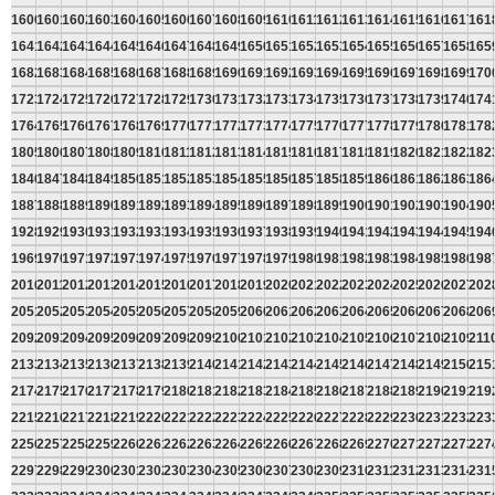
1600
1601
1602
1603
1604
1605
1606
1607
1608
1609
1610
1611
1612
1613
1614
1615
1616
1617
161
1641
1642
1643
1644
1645
1646
1647
1648
1649
1650
1651
1652
1653
1654
1655
1656
1657
1658
165
1682
1683
1684
1685
1686
1687
1688
1689
1690
1691
1692
1693
1694
1695
1696
1697
1698
1699
170
1723
1724
1725
1726
1727
1728
1729
1730
1731
1732
1733
1734
1735
1736
1737
1738
1739
1740
174
1764
1765
1766
1767
1768
1769
1770
1771
1772
1773
1774
1775
1776
1777
1778
1779
1780
1781
178
1805
1806
1807
1808
1809
1810
1811
1812
1813
1814
1815
1816
1817
1818
1819
1820
1821
1822
182
1846
1847
1848
1849
1850
1851
1852
1853
1854
1855
1856
1857
1858
1859
1860
1861
1862
1863
186
1887
1888
1889
1890
1891
1892
1893
1894
1895
1896
1897
1898
1899
1900
1901
1902
1903
1904
190
1928
1929
1930
1931
1932
1933
1934
1935
1936
1937
1938
1939
1940
1941
1942
1943
1944
1945
194
1969
1970
1971
1972
1973
1974
1975
1976
1977
1978
1979
1980
1981
1982
1983
1984
1985
1986
198
2010
2011
2012
2013
2014
2015
2016
2017
2018
2019
2020
2021
2022
2023
2024
2025
2026
2027
202
2051
2052
2053
2054
2055
2056
2057
2058
2059
2060
2061
2062
2063
2064
2065
2066
2067
2068
206
2092
2093
2094
2095
2096
2097
2098
2099
2100
2101
2102
2103
2104
2105
2106
2107
2108
2109
211
2133
2134
2135
2136
2137
2138
2139
2140
2141
2142
2143
2144
2145
2146
2147
2148
2149
2150
215
2174
2175
2176
2177
2178
2179
2180
2181
2182
2183
2184
2185
2186
2187
2188
2189
2190
2191
219
2215
2216
2217
2218
2219
2220
2221
2222
2223
2224
2225
2226
2227
2228
2229
2230
2231
2232
223
2256
2257
2258
2259
2260
2261
2262
2263
2264
2265
2266
2267
2268
2269
2270
2271
2272
2273
227
2297
2298
2299
2300
2301
2302
2303
2304
2305
2306
2307
2308
2309
2310
2311
2312
2313
2314
231