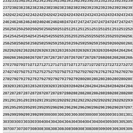
2338
2339
2340
2341
2342
2343
2344
2345
2346
2347
2348
2349
2350
2351
2352
2353
2354
2355
235
2379
2380
2381
2382
2383
2384
2385
2386
2387
2388
2389
2390
2391
2392
2393
2394
2395
2396
239
2420
2421
2422
2423
2424
2425
2426
2427
2428
2429
2430
2431
2432
2433
2434
2435
2436
2437
243
2461
2462
2463
2464
2465
2466
2467
2468
2469
2470
2471
2472
2473
2474
2475
2476
2477
2478
247
2502
2503
2504
2505
2506
2507
2508
2509
2510
2511
2512
2513
2514
2515
2516
2517
2518
2519
252
2543
2544
2545
2546
2547
2548
2549
2550
2551
2552
2553
2554
2555
2556
2557
2558
2559
2560
256
2584
2585
2586
2587
2588
2589
2590
2591
2592
2593
2594
2595
2596
2597
2598
2599
2600
2601
260
2625
2626
2627
2628
2629
2630
2631
2632
2633
2634
2635
2636
2637
2638
2639
2640
2641
2642
264
2666
2667
2668
2669
2670
2671
2672
2673
2674
2675
2676
2677
2678
2679
2680
2681
2682
2683
268
2707
2708
2709
2710
2711
2712
2713
2714
2715
2716
2717
2718
2719
2720
2721
2722
2723
2724
272
2748
2749
2750
2751
2752
2753
2754
2755
2756
2757
2758
2759
2760
2761
2762
2763
2764
2765
276
2789
2790
2791
2792
2793
2794
2795
2796
2797
2798
2799
2800
2801
2802
2803
2804
2805
2806
280
2830
2831
2832
2833
2834
2835
2836
2837
2838
2839
2840
2841
2842
2843
2844
2845
2846
2847
284
2871
2872
2873
2874
2875
2876
2877
2878
2879
2880
2881
2882
2883
2884
2885
2886
2887
2888
288
2912
2913
2914
2915
2916
2917
2918
2919
2920
2921
2922
2923
2924
2925
2926
2927
2928
2929
293
2953
2954
2955
2956
2957
2958
2959
2960
2961
2962
2963
2964
2965
2966
2967
2968
2969
2970
297
2994
2995
2996
2997
2998
2999
3000
3001
3002
3003
3004
3005
3006
3007
3008
3009
3010
3011
301
3035
3036
3037
3038
3039
3040
3041
3042
3043
3044
3045
3046
3047
3048
3049
3050
3051
3052
305
3076
3077
3078
3079
3080
3081
3082
3083
3084
3085
3086
3087
3088
3089
3090
3091
3092
3093
309