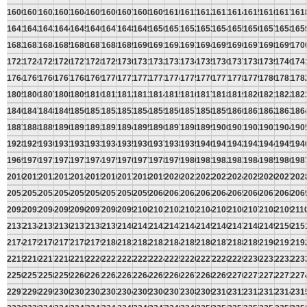
1600
1601
1602
1603
1604
1605
1606
1607
1608
1609
1610
1611
1612
1613
1614
1615
1616
1617
161
1641
1642
1643
1644
1645
1646
1647
1648
1649
1650
1651
1652
1653
1654
1655
1656
1657
1658
165
1682
1683
1684
1685
1686
1687
1688
1689
1690
1691
1692
1693
1694
1695
1696
1697
1698
1699
170
1723
1724
1725
1726
1727
1728
1729
1730
1731
1732
1733
1734
1735
1736
1737
1738
1739
1740
174
1764
1765
1766
1767
1768
1769
1770
1771
1772
1773
1774
1775
1776
1777
1778
1779
1780
1781
178
1805
1806
1807
1808
1809
1810
1811
1812
1813
1814
1815
1816
1817
1818
1819
1820
1821
1822
182
1846
1847
1848
1849
1850
1851
1852
1853
1854
1855
1856
1857
1858
1859
1860
1861
1862
1863
186
1887
1888
1889
1890
1891
1892
1893
1894
1895
1896
1897
1898
1899
1900
1901
1902
1903
1904
190
1928
1929
1930
1931
1932
1933
1934
1935
1936
1937
1938
1939
1940
1941
1942
1943
1944
1945
194
1969
1970
1971
1972
1973
1974
1975
1976
1977
1978
1979
1980
1981
1982
1983
1984
1985
1986
198
2010
2011
2012
2013
2014
2015
2016
2017
2018
2019
2020
2021
2022
2023
2024
2025
2026
2027
202
2051
2052
2053
2054
2055
2056
2057
2058
2059
2060
2061
2062
2063
2064
2065
2066
2067
2068
206
2092
2093
2094
2095
2096
2097
2098
2099
2100
2101
2102
2103
2104
2105
2106
2107
2108
2109
211
2133
2134
2135
2136
2137
2138
2139
2140
2141
2142
2143
2144
2145
2146
2147
2148
2149
2150
215
2174
2175
2176
2177
2178
2179
2180
2181
2182
2183
2184
2185
2186
2187
2188
2189
2190
2191
219
2215
2216
2217
2218
2219
2220
2221
2222
2223
2224
2225
2226
2227
2228
2229
2230
2231
2232
223
2256
2257
2258
2259
2260
2261
2262
2263
2264
2265
2266
2267
2268
2269
2270
2271
2272
2273
227
2297
2298
2299
2300
2301
2302
2303
2304
2305
2306
2307
2308
2309
2310
2311
2312
2313
2314
231