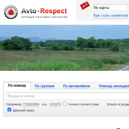
Как стать клиентом
Джапан Авто
По номеру
По группам
По автомобилю
Помощь менедже
Например,
TY0810004
или
G33275
точное соответствие
Искать в разд
Дальний заказ.