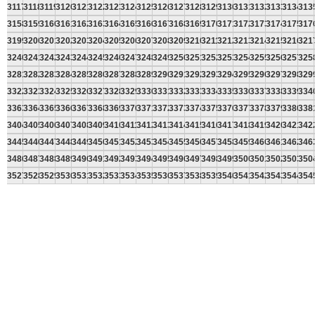
3117
3118
3119
3120
3121
3122
3123
3124
3125
3126
3127
3128
3129
3130
3131
3132
3133
3134
313
3158
3159
3160
3161
3162
3163
3164
3165
3166
3167
3168
3169
3170
3171
3172
3173
3174
3175
317
3199
3200
3201
3202
3203
3204
3205
3206
3207
3208
3209
3210
3211
3212
3213
3214
3215
3216
321
3240
3241
3242
3243
3244
3245
3246
3247
3248
3249
3250
3251
3252
3253
3254
3255
3256
3257
325
3281
3282
3283
3284
3285
3286
3287
3288
3289
3290
3291
3292
3293
3294
3295
3296
3297
3298
329
3322
3323
3324
3325
3326
3327
3328
3329
3330
3331
3332
3333
3334
3335
3336
3337
3338
3339
334
3363
3364
3365
3366
3367
3368
3369
3370
3371
3372
3373
3374
3375
3376
3377
3378
3379
3380
338
3404
3405
3406
3407
3408
3409
3410
3411
3412
3413
3414
3415
3416
3417
3418
3419
3420
3421
342
3445
3446
3447
3448
3449
3450
3451
3452
3453
3454
3455
3456
3457
3458
3459
3460
3461
3462
346
3486
3487
3488
3489
3490
3491
3492
3493
3494
3495
3496
3497
3498
3499
3500
3501
3502
3503
350
3527
3528
3529
3530
3531
3532
3533
3534
3535
3536
3537
3538
3539
3540
3541
3542
3543
3544
354