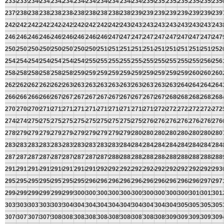
2338
2339
2340
2341
2342
2343
2344
2345
2346
2347
2348
2349
2350
2351
2352
2353
2354
2355
235
2379
2380
2381
2382
2383
2384
2385
2386
2387
2388
2389
2390
2391
2392
2393
2394
2395
2396
239
2420
2421
2422
2423
2424
2425
2426
2427
2428
2429
2430
2431
2432
2433
2434
2435
2436
2437
243
2461
2462
2463
2464
2465
2466
2467
2468
2469
2470
2471
2472
2473
2474
2475
2476
2477
2478
247
2502
2503
2504
2505
2506
2507
2508
2509
2510
2511
2512
2513
2514
2515
2516
2517
2518
2519
252
2543
2544
2545
2546
2547
2548
2549
2550
2551
2552
2553
2554
2555
2556
2557
2558
2559
2560
256
2584
2585
2586
2587
2588
2589
2590
2591
2592
2593
2594
2595
2596
2597
2598
2599
2600
2601
260
2625
2626
2627
2628
2629
2630
2631
2632
2633
2634
2635
2636
2637
2638
2639
2640
2641
2642
264
2666
2667
2668
2669
2670
2671
2672
2673
2674
2675
2676
2677
2678
2679
2680
2681
2682
2683
268
2707
2708
2709
2710
2711
2712
2713
2714
2715
2716
2717
2718
2719
2720
2721
2722
2723
2724
272
2748
2749
2750
2751
2752
2753
2754
2755
2756
2757
2758
2759
2760
2761
2762
2763
2764
2765
276
2789
2790
2791
2792
2793
2794
2795
2796
2797
2798
2799
2800
2801
2802
2803
2804
2805
2806
280
2830
2831
2832
2833
2834
2835
2836
2837
2838
2839
2840
2841
2842
2843
2844
2845
2846
2847
284
2871
2872
2873
2874
2875
2876
2877
2878
2879
2880
2881
2882
2883
2884
2885
2886
2887
2888
288
2912
2913
2914
2915
2916
2917
2918
2919
2920
2921
2922
2923
2924
2925
2926
2927
2928
2929
293
2953
2954
2955
2956
2957
2958
2959
2960
2961
2962
2963
2964
2965
2966
2967
2968
2969
2970
297
2994
2995
2996
2997
2998
2999
3000
3001
3002
3003
3004
3005
3006
3007
3008
3009
3010
3011
301
3035
3036
3037
3038
3039
3040
3041
3042
3043
3044
3045
3046
3047
3048
3049
3050
3051
3052
305
3076
3077
3078
3079
3080
3081
3082
3083
3084
3085
3086
3087
3088
3089
3090
3091
3092
3093
309