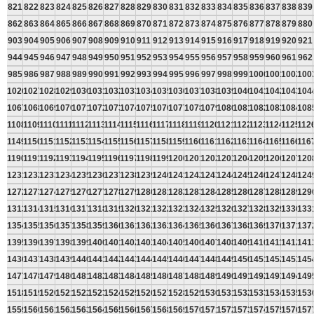
821
822
823
824
825
826
827
828
829
830
831
832
833
834
835
836
837
838
839
862
863
864
865
866
867
868
869
870
871
872
873
874
875
876
877
878
879
880
903
904
905
906
907
908
909
910
911
912
913
914
915
916
917
918
919
920
921
944
945
946
947
948
949
950
951
952
953
954
955
956
957
958
959
960
961
962
985
986
987
988
989
990
991
992
993
994
995
996
997
998
999
1000
1001
1002
100
1026
1027
1028
1029
1030
1031
1032
1033
1034
1035
1036
1037
1038
1039
1040
1041
1042
1043
104
1067
1068
1069
1070
1071
1072
1073
1074
1075
1076
1077
1078
1079
1080
1081
1082
1083
1084
108
1108
1109
1110
1111
1112
1113
1114
1115
1116
1117
1118
1119
1120
1121
1122
1123
1124
1125
112
1149
1150
1151
1152
1153
1154
1155
1156
1157
1158
1159
1160
1161
1162
1163
1164
1165
1166
116
1190
1191
1192
1193
1194
1195
1196
1197
1198
1199
1200
1201
1202
1203
1204
1205
1206
1207
120
1231
1232
1233
1234
1235
1236
1237
1238
1239
1240
1241
1242
1243
1244
1245
1246
1247
1248
124
1272
1273
1274
1275
1276
1277
1278
1279
1280
1281
1282
1283
1284
1285
1286
1287
1288
1289
129
1313
1314
1315
1316
1317
1318
1319
1320
1321
1322
1323
1324
1325
1326
1327
1328
1329
1330
133
1354
1355
1356
1357
1358
1359
1360
1361
1362
1363
1364
1365
1366
1367
1368
1369
1370
1371
137
1395
1396
1397
1398
1399
1400
1401
1402
1403
1404
1405
1406
1407
1408
1409
1410
1411
1412
141
1436
1437
1438
1439
1440
1441
1442
1443
1444
1445
1446
1447
1448
1449
1450
1451
1452
1453
145
1477
1478
1479
1480
1481
1482
1483
1484
1485
1486
1487
1488
1489
1490
1491
1492
1493
1494
149
1518
1519
1520
1521
1522
1523
1524
1525
1526
1527
1528
1529
1530
1531
1532
1533
1534
1535
153
1559
1560
1561
1562
1563
1564
1565
1566
1567
1568
1569
1570
1571
1572
1573
1574
1575
1576
157