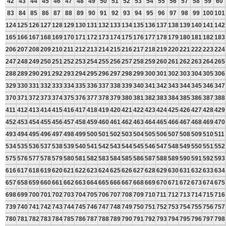
42
43
44
45
46
47
48
49
50
51
52
53
54
55
56
57
58
59
60
83
84
85
86
87
88
89
90
91
92
93
94
95
96
97
98
99
100
101
124
125
126
127
128
129
130
131
132
133
134
135
136
137
138
139
140
141
142
165
166
167
168
169
170
171
172
173
174
175
176
177
178
179
180
181
182
183
206
207
208
209
210
211
212
213
214
215
216
217
218
219
220
221
222
223
224
247
248
249
250
251
252
253
254
255
256
257
258
259
260
261
262
263
264
265
288
289
290
291
292
293
294
295
296
297
298
299
300
301
302
303
304
305
306
329
330
331
332
333
334
335
336
337
338
339
340
341
342
343
344
345
346
347
370
371
372
373
374
375
376
377
378
379
380
381
382
383
384
385
386
387
388
411
412
413
414
415
416
417
418
419
420
421
422
423
424
425
426
427
428
429
452
453
454
455
456
457
458
459
460
461
462
463
464
465
466
467
468
469
470
493
494
495
496
497
498
499
500
501
502
503
504
505
506
507
508
509
510
511
534
535
536
537
538
539
540
541
542
543
544
545
546
547
548
549
550
551
552
575
576
577
578
579
580
581
582
583
584
585
586
587
588
589
590
591
592
593
616
617
618
619
620
621
622
623
624
625
626
627
628
629
630
631
632
633
634
657
658
659
660
661
662
663
664
665
666
667
668
669
670
671
672
673
674
675
698
699
700
701
702
703
704
705
706
707
708
709
710
711
712
713
714
715
716
739
740
741
742
743
744
745
746
747
748
749
750
751
752
753
754
755
756
757
780
781
782
783
784
785
786
787
788
789
790
791
792
793
794
795
796
797
798