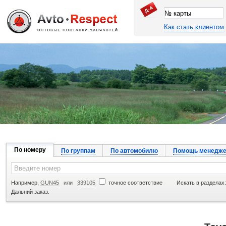
Как стать клиентом
Джапан Авто
По номеру
По группам
По автомобилю
Помощь менедже
Например,
GUN45
или
339105
точное соответствие
Искать в разделах:
Дальний заказ.