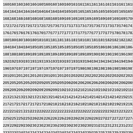
1600
1601
1602
1603
1604
1605
1606
1607
1608
1609
1610
1611
1612
1613
1614
1615
1616
1617
161
1641
1642
1643
1644
1645
1646
1647
1648
1649
1650
1651
1652
1653
1654
1655
1656
1657
1658
165
1682
1683
1684
1685
1686
1687
1688
1689
1690
1691
1692
1693
1694
1695
1696
1697
1698
1699
170
1723
1724
1725
1726
1727
1728
1729
1730
1731
1732
1733
1734
1735
1736
1737
1738
1739
1740
174
1764
1765
1766
1767
1768
1769
1770
1771
1772
1773
1774
1775
1776
1777
1778
1779
1780
1781
178
1805
1806
1807
1808
1809
1810
1811
1812
1813
1814
1815
1816
1817
1818
1819
1820
1821
1822
182
1846
1847
1848
1849
1850
1851
1852
1853
1854
1855
1856
1857
1858
1859
1860
1861
1862
1863
186
1887
1888
1889
1890
1891
1892
1893
1894
1895
1896
1897
1898
1899
1900
1901
1902
1903
1904
190
1928
1929
1930
1931
1932
1933
1934
1935
1936
1937
1938
1939
1940
1941
1942
1943
1944
1945
194
1969
1970
1971
1972
1973
1974
1975
1976
1977
1978
1979
1980
1981
1982
1983
1984
1985
1986
198
2010
2011
2012
2013
2014
2015
2016
2017
2018
2019
2020
2021
2022
2023
2024
2025
2026
2027
202
2051
2052
2053
2054
2055
2056
2057
2058
2059
2060
2061
2062
2063
2064
2065
2066
2067
2068
206
2092
2093
2094
2095
2096
2097
2098
2099
2100
2101
2102
2103
2104
2105
2106
2107
2108
2109
211
2133
2134
2135
2136
2137
2138
2139
2140
2141
2142
2143
2144
2145
2146
2147
2148
2149
2150
215
2174
2175
2176
2177
2178
2179
2180
2181
2182
2183
2184
2185
2186
2187
2188
2189
2190
2191
219
2215
2216
2217
2218
2219
2220
2221
2222
2223
2224
2225
2226
2227
2228
2229
2230
2231
2232
223
2256
2257
2258
2259
2260
2261
2262
2263
2264
2265
2266
2267
2268
2269
2270
2271
2272
2273
227
2297
2298
2299
2300
2301
2302
2303
2304
2305
2306
2307
2308
2309
2310
2311
2312
2313
2314
231
2338
2339
2340
2341
2342
2343
2344
2345
2346
2347
2348
2349
2350
2351
2352
2353
2354
2355
235