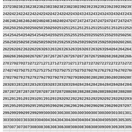
2379
2380
2381
2382
2383
2384
2385
2386
2387
2388
2389
2390
2391
2392
2393
2394
2395
2396
239
2420
2421
2422
2423
2424
2425
2426
2427
2428
2429
2430
2431
2432
2433
2434
2435
2436
2437
243
2461
2462
2463
2464
2465
2466
2467
2468
2469
2470
2471
2472
2473
2474
2475
2476
2477
2478
247
2502
2503
2504
2505
2506
2507
2508
2509
2510
2511
2512
2513
2514
2515
2516
2517
2518
2519
252
2543
2544
2545
2546
2547
2548
2549
2550
2551
2552
2553
2554
2555
2556
2557
2558
2559
2560
256
2584
2585
2586
2587
2588
2589
2590
2591
2592
2593
2594
2595
2596
2597
2598
2599
2600
2601
260
2625
2626
2627
2628
2629
2630
2631
2632
2633
2634
2635
2636
2637
2638
2639
2640
2641
2642
264
2666
2667
2668
2669
2670
2671
2672
2673
2674
2675
2676
2677
2678
2679
2680
2681
2682
2683
268
2707
2708
2709
2710
2711
2712
2713
2714
2715
2716
2717
2718
2719
2720
2721
2722
2723
2724
272
2748
2749
2750
2751
2752
2753
2754
2755
2756
2757
2758
2759
2760
2761
2762
2763
2764
2765
276
2789
2790
2791
2792
2793
2794
2795
2796
2797
2798
2799
2800
2801
2802
2803
2804
2805
2806
280
2830
2831
2832
2833
2834
2835
2836
2837
2838
2839
2840
2841
2842
2843
2844
2845
2846
2847
284
2871
2872
2873
2874
2875
2876
2877
2878
2879
2880
2881
2882
2883
2884
2885
2886
2887
2888
288
2912
2913
2914
2915
2916
2917
2918
2919
2920
2921
2922
2923
2924
2925
2926
2927
2928
2929
293
2953
2954
2955
2956
2957
2958
2959
2960
2961
2962
2963
2964
2965
2966
2967
2968
2969
2970
297
2994
2995
2996
2997
2998
2999
3000
3001
3002
3003
3004
3005
3006
3007
3008
3009
3010
3011
301
3035
3036
3037
3038
3039
3040
3041
3042
3043
3044
3045
3046
3047
3048
3049
3050
3051
3052
305
3076
3077
3078
3079
3080
3081
3082
3083
3084
3085
3086
3087
3088
3089
3090
3091
3092
3093
309