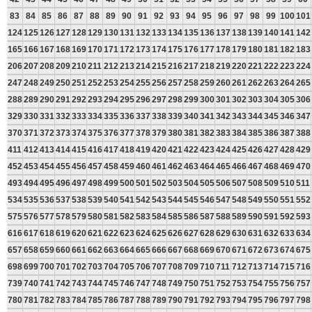
83
84
85
86
87
88
89
90
91
92
93
94
95
96
97
98
99
100
101
124
125
126
127
128
129
130
131
132
133
134
135
136
137
138
139
140
141
142
165
166
167
168
169
170
171
172
173
174
175
176
177
178
179
180
181
182
183
206
207
208
209
210
211
212
213
214
215
216
217
218
219
220
221
222
223
224
247
248
249
250
251
252
253
254
255
256
257
258
259
260
261
262
263
264
265
288
289
290
291
292
293
294
295
296
297
298
299
300
301
302
303
304
305
306
329
330
331
332
333
334
335
336
337
338
339
340
341
342
343
344
345
346
347
370
371
372
373
374
375
376
377
378
379
380
381
382
383
384
385
386
387
388
411
412
413
414
415
416
417
418
419
420
421
422
423
424
425
426
427
428
429
452
453
454
455
456
457
458
459
460
461
462
463
464
465
466
467
468
469
470
493
494
495
496
497
498
499
500
501
502
503
504
505
506
507
508
509
510
511
534
535
536
537
538
539
540
541
542
543
544
545
546
547
548
549
550
551
552
575
576
577
578
579
580
581
582
583
584
585
586
587
588
589
590
591
592
593
616
617
618
619
620
621
622
623
624
625
626
627
628
629
630
631
632
633
634
657
658
659
660
661
662
663
664
665
666
667
668
669
670
671
672
673
674
675
698
699
700
701
702
703
704
705
706
707
708
709
710
711
712
713
714
715
716
739
740
741
742
743
744
745
746
747
748
749
750
751
752
753
754
755
756
757
780
781
782
783
784
785
786
787
788
789
790
791
792
793
794
795
796
797
798