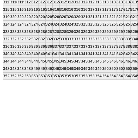
3117
3118
3119
3120
3121
3122
3123
3124
3125
3126
3127
3128
3129
3130
3131
3132
3133
3134
313
3158
3159
3160
3161
3162
3163
3164
3165
3166
3167
3168
3169
3170
3171
3172
3173
3174
3175
317
3199
3200
3201
3202
3203
3204
3205
3206
3207
3208
3209
3210
3211
3212
3213
3214
3215
3216
321
3240
3241
3242
3243
3244
3245
3246
3247
3248
3249
3250
3251
3252
3253
3254
3255
3256
3257
325
3281
3282
3283
3284
3285
3286
3287
3288
3289
3290
3291
3292
3293
3294
3295
3296
3297
3298
329
3322
3323
3324
3325
3326
3327
3328
3329
3330
3331
3332
3333
3334
3335
3336
3337
3338
3339
334
3363
3364
3365
3366
3367
3368
3369
3370
3371
3372
3373
3374
3375
3376
3377
3378
3379
3380
338
3404
3405
3406
3407
3408
3409
3410
3411
3412
3413
3414
3415
3416
3417
3418
3419
3420
3421
342
3445
3446
3447
3448
3449
3450
3451
3452
3453
3454
3455
3456
3457
3458
3459
3460
3461
3462
346
3486
3487
3488
3489
3490
3491
3492
3493
3494
3495
3496
3497
3498
3499
3500
3501
3502
3503
350
3527
3528
3529
3530
3531
3532
3533
3534
3535
3536
3537
3538
3539
3540
3541
3542
3543
3544
354