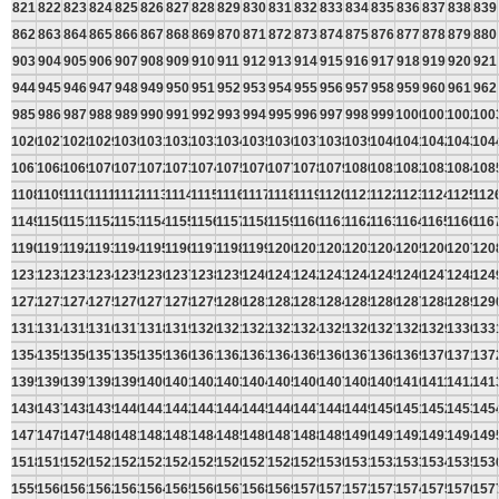
821
822
823
824
825
826
827
828
829
830
831
832
833
834
835
836
837
838
839
862
863
864
865
866
867
868
869
870
871
872
873
874
875
876
877
878
879
880
903
904
905
906
907
908
909
910
911
912
913
914
915
916
917
918
919
920
921
944
945
946
947
948
949
950
951
952
953
954
955
956
957
958
959
960
961
962
985
986
987
988
989
990
991
992
993
994
995
996
997
998
999
1000
1001
1002
100
1026
1027
1028
1029
1030
1031
1032
1033
1034
1035
1036
1037
1038
1039
1040
1041
1042
1043
104
1067
1068
1069
1070
1071
1072
1073
1074
1075
1076
1077
1078
1079
1080
1081
1082
1083
1084
108
1108
1109
1110
1111
1112
1113
1114
1115
1116
1117
1118
1119
1120
1121
1122
1123
1124
1125
112
1149
1150
1151
1152
1153
1154
1155
1156
1157
1158
1159
1160
1161
1162
1163
1164
1165
1166
116
1190
1191
1192
1193
1194
1195
1196
1197
1198
1199
1200
1201
1202
1203
1204
1205
1206
1207
120
1231
1232
1233
1234
1235
1236
1237
1238
1239
1240
1241
1242
1243
1244
1245
1246
1247
1248
124
1272
1273
1274
1275
1276
1277
1278
1279
1280
1281
1282
1283
1284
1285
1286
1287
1288
1289
129
1313
1314
1315
1316
1317
1318
1319
1320
1321
1322
1323
1324
1325
1326
1327
1328
1329
1330
133
1354
1355
1356
1357
1358
1359
1360
1361
1362
1363
1364
1365
1366
1367
1368
1369
1370
1371
137
1395
1396
1397
1398
1399
1400
1401
1402
1403
1404
1405
1406
1407
1408
1409
1410
1411
1412
141
1436
1437
1438
1439
1440
1441
1442
1443
1444
1445
1446
1447
1448
1449
1450
1451
1452
1453
145
1477
1478
1479
1480
1481
1482
1483
1484
1485
1486
1487
1488
1489
1490
1491
1492
1493
1494
149
1518
1519
1520
1521
1522
1523
1524
1525
1526
1527
1528
1529
1530
1531
1532
1533
1534
1535
153
1559
1560
1561
1562
1563
1564
1565
1566
1567
1568
1569
1570
1571
1572
1573
1574
1575
1576
157