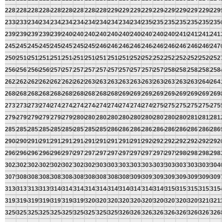
2281
2282
2283
2284
2285
2286
2287
2288
2289
2290
2291
2292
2293
2294
2295
2296
2297
2298
229
2338
2339
2340
2341
2342
2343
2344
2345
2346
2347
2348
2349
2350
2351
2352
2353
2354
2355
235
2395
2396
2397
2398
2399
2400
2401
2402
2403
2404
2405
2406
2407
2408
2409
2410
2411
2412
241
2452
2453
2454
2455
2456
2457
2458
2459
2460
2461
2462
2463
2464
2465
2466
2467
2468
2469
247
2509
2510
2511
2512
2513
2514
2515
2516
2517
2518
2519
2520
2521
2522
2523
2524
2525
2526
252
2566
2567
2568
2569
2570
2571
2572
2573
2574
2575
2576
2577
2578
2579
2580
2581
2582
2583
258
2623
2624
2625
2626
2627
2628
2629
2630
2631
2632
2633
2634
2635
2636
2637
2638
2639
2640
264
2680
2681
2682
2683
2684
2685
2686
2687
2688
2689
2690
2691
2692
2693
2694
2695
2696
2697
269
2737
2738
2739
2740
2741
2742
2743
2744
2745
2746
2747
2748
2749
2750
2751
2752
2753
2754
275
2794
2795
2796
2797
2798
2799
2800
2801
2802
2803
2804
2805
2806
2807
2808
2809
2810
2811
281
2851
2852
2853
2854
2855
2856
2857
2858
2859
2860
2861
2862
2863
2864
2865
2866
2867
2868
286
2908
2909
2910
2911
2912
2913
2914
2915
2916
2917
2918
2919
2920
2921
2922
2923
2924
2925
292
2965
2966
2967
2968
2969
2970
2971
2972
2973
2974
2975
2976
2977
2978
2979
2980
2981
2982
298
3022
3023
3024
3025
3026
3027
3028
3029
3030
3031
3032
3033
3034
3035
3036
3037
3038
3039
304
3079
3080
3081
3082
3083
3084
3085
3086
3087
3088
3089
3090
3091
3092
3093
3094
3095
3096
309
3136
3137
3138
3139
3140
3141
3142
3143
3144
3145
3146
3147
3148
3149
3150
3151
3152
3153
315
3193
3194
3195
3196
3197
3198
3199
3200
3201
3202
3203
3204
3205
3206
3207
3208
3209
3210
321
3250
3251
3252
3253
3254
3255
3256
3257
3258
3259
3260
3261
3262
3263
3264
3265
3266
3267
326