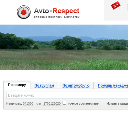
Джапан Авто
По номеру
По группам
По автомобилю
Помощь менедже
Например,
341330
или
1780122020
точное соответствие
Искать в разд