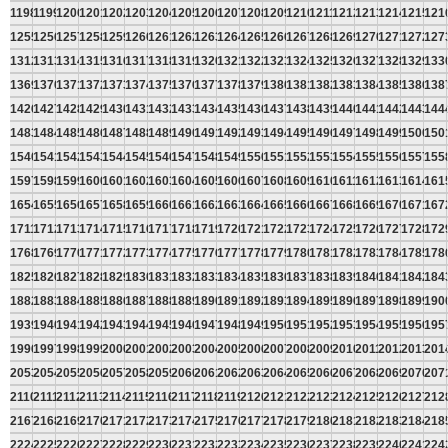
1198
1199
1200
1201
1202
1203
1204
1205
1206
1207
1208
1209
1210
1211
1212
1213
1214
1215
121
1255
1256
1257
1258
1259
1260
1261
1262
1263
1264
1265
1266
1267
1268
1269
1270
1271
1272
127
1312
1313
1314
1315
1316
1317
1318
1319
1320
1321
1322
1323
1324
1325
1326
1327
1328
1329
133
1369
1370
1371
1372
1373
1374
1375
1376
1377
1378
1379
1380
1381
1382
1383
1384
1385
1386
138
1426
1427
1428
1429
1430
1431
1432
1433
1434
1435
1436
1437
1438
1439
1440
1441
1442
1443
144
1483
1484
1485
1486
1487
1488
1489
1490
1491
1492
1493
1494
1495
1496
1497
1498
1499
1500
150
1540
1541
1542
1543
1544
1545
1546
1547
1548
1549
1550
1551
1552
1553
1554
1555
1556
1557
155
1597
1598
1599
1600
1601
1602
1603
1604
1605
1606
1607
1608
1609
1610
1611
1612
1613
1614
161
1654
1655
1656
1657
1658
1659
1660
1661
1662
1663
1664
1665
1666
1667
1668
1669
1670
1671
167
1711
1712
1713
1714
1715
1716
1717
1718
1719
1720
1721
1722
1723
1724
1725
1726
1727
1728
172
1768
1769
1770
1771
1772
1773
1774
1775
1776
1777
1778
1779
1780
1781
1782
1783
1784
1785
178
1825
1826
1827
1828
1829
1830
1831
1832
1833
1834
1835
1836
1837
1838
1839
1840
1841
1842
184
1882
1883
1884
1885
1886
1887
1888
1889
1890
1891
1892
1893
1894
1895
1896
1897
1898
1899
190
1939
1940
1941
1942
1943
1944
1945
1946
1947
1948
1949
1950
1951
1952
1953
1954
1955
1956
195
1996
1997
1998
1999
2000
2001
2002
2003
2004
2005
2006
2007
2008
2009
2010
2011
2012
2013
201
2053
2054
2055
2056
2057
2058
2059
2060
2061
2062
2063
2064
2065
2066
2067
2068
2069
2070
207
2110
2111
2112
2113
2114
2115
2116
2117
2118
2119
2120
2121
2122
2123
2124
2125
2126
2127
212
2167
2168
2169
2170
2171
2172
2173
2174
2175
2176
2177
2178
2179
2180
2181
2182
2183
2184
218
2224
2225
2226
2227
2228
2229
2230
2231
2232
2233
2234
2235
2236
2237
2238
2239
2240
2241
224