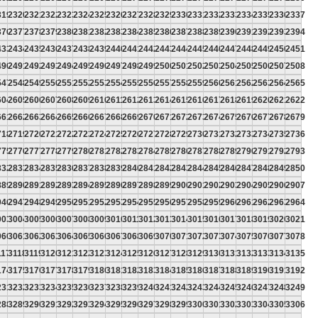
319
2320
2321
2322
2323
2324
2325
2326
2327
2328
2329
2330
2331
2332
2333
2334
2335
2336
2337
376
2377
2378
2379
2380
2381
2382
2383
2384
2385
2386
2387
2388
2389
2390
2391
2392
2393
2394
433
2434
2435
2436
2437
2438
2439
2440
2441
2442
2443
2444
2445
2446
2447
2448
2449
2450
2451
490
2491
2492
2493
2494
2495
2496
2497
2498
2499
2500
2501
2502
2503
2504
2505
2506
2507
2508
547
2548
2549
2550
2551
2552
2553
2554
2555
2556
2557
2558
2559
2560
2561
2562
2563
2564
2565
604
2605
2606
2607
2608
2609
2610
2611
2612
2613
2614
2615
2616
2617
2618
2619
2620
2621
2622
661
2662
2663
2664
2665
2666
2667
2668
2669
2670
2671
2672
2673
2674
2675
2676
2677
2678
2679
718
2719
2720
2721
2722
2723
2724
2725
2726
2727
2728
2729
2730
2731
2732
2733
2734
2735
2736
775
2776
2777
2778
2779
2780
2781
2782
2783
2784
2785
2786
2787
2788
2789
2790
2791
2792
2793
832
2833
2834
2835
2836
2837
2838
2839
2840
2841
2842
2843
2844
2845
2846
2847
2848
2849
2850
889
2890
2891
2892
2893
2894
2895
2896
2897
2898
2899
2900
2901
2902
2903
2904
2905
2906
2907
946
2947
2948
2949
2950
2951
2952
2953
2954
2955
2956
2957
2958
2959
2960
2961
2962
2963
2964
003
3004
3005
3006
3007
3008
3009
3010
3011
3012
3013
3014
3015
3016
3017
3018
3019
3020
3021
060
3061
3062
3063
3064
3065
3066
3067
3068
3069
3070
3071
3072
3073
3074
3075
3076
3077
3078
117
3118
3119
3120
3121
3122
3123
3124
3125
3126
3127
3128
3129
3130
3131
3132
3133
3134
3135
174
3175
3176
3177
3178
3179
3180
3181
3182
3183
3184
3185
3186
3187
3188
3189
3190
3191
3192
231
3232
3233
3234
3235
3236
3237
3238
3239
3240
3241
3242
3243
3244
3245
3246
3247
3248
3249
288
3289
3290
3291
3292
3293
3294
3295
3296
3297
3298
3299
3300
3301
3302
3303
3304
3305
3306