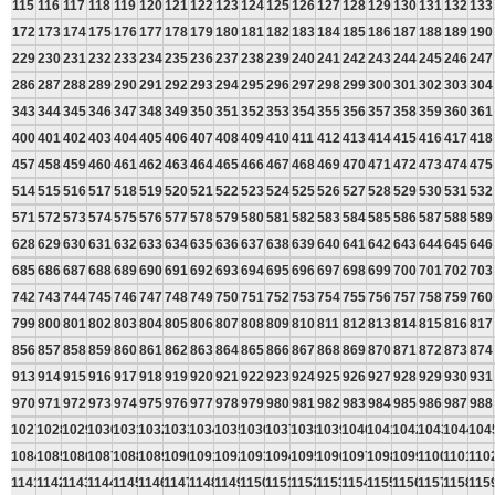
115
116
117
118
119
120
121
122
123
124
125
126
127
128
129
130
131
132
133
172
173
174
175
176
177
178
179
180
181
182
183
184
185
186
187
188
189
190
229
230
231
232
233
234
235
236
237
238
239
240
241
242
243
244
245
246
247
286
287
288
289
290
291
292
293
294
295
296
297
298
299
300
301
302
303
304
343
344
345
346
347
348
349
350
351
352
353
354
355
356
357
358
359
360
361
400
401
402
403
404
405
406
407
408
409
410
411
412
413
414
415
416
417
418
457
458
459
460
461
462
463
464
465
466
467
468
469
470
471
472
473
474
475
514
515
516
517
518
519
520
521
522
523
524
525
526
527
528
529
530
531
532
571
572
573
574
575
576
577
578
579
580
581
582
583
584
585
586
587
588
589
628
629
630
631
632
633
634
635
636
637
638
639
640
641
642
643
644
645
646
685
686
687
688
689
690
691
692
693
694
695
696
697
698
699
700
701
702
703
742
743
744
745
746
747
748
749
750
751
752
753
754
755
756
757
758
759
760
799
800
801
802
803
804
805
806
807
808
809
810
811
812
813
814
815
816
817
856
857
858
859
860
861
862
863
864
865
866
867
868
869
870
871
872
873
874
913
914
915
916
917
918
919
920
921
922
923
924
925
926
927
928
929
930
931
970
971
972
973
974
975
976
977
978
979
980
981
982
983
984
985
986
987
988
1027
1028
1029
1030
1031
1032
1033
1034
1035
1036
1037
1038
1039
1040
1041
1042
1043
1044
104
1084
1085
1086
1087
1088
1089
1090
1091
1092
1093
1094
1095
1096
1097
1098
1099
1100
1101
110
1141
1142
1143
1144
1145
1146
1147
1148
1149
1150
1151
1152
1153
1154
1155
1156
1157
1158
115