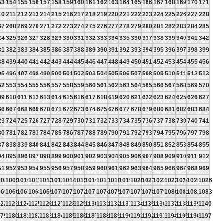
53
154
155
156
157
158
159
160
161
162
163
164
165
166
167
168
169
170
171
10
211
212
213
214
215
216
217
218
219
220
221
222
223
224
225
226
227
228
67
268
269
270
271
272
273
274
275
276
277
278
279
280
281
282
283
284
285
24
325
326
327
328
329
330
331
332
333
334
335
336
337
338
339
340
341
342
81
382
383
384
385
386
387
388
389
390
391
392
393
394
395
396
397
398
399
38
439
440
441
442
443
444
445
446
447
448
449
450
451
452
453
454
455
456
95
496
497
498
499
500
501
502
503
504
505
506
507
508
509
510
511
512
513
52
553
554
555
556
557
558
559
560
561
562
563
564
565
566
567
568
569
570
09
610
611
612
613
614
615
616
617
618
619
620
621
622
623
624
625
626
627
66
667
668
669
670
671
672
673
674
675
676
677
678
679
680
681
682
683
684
23
724
725
726
727
728
729
730
731
732
733
734
735
736
737
738
739
740
741
80
781
782
783
784
785
786
787
788
789
790
791
792
793
794
795
796
797
798
37
838
839
840
841
842
843
844
845
846
847
848
849
850
851
852
853
854
855
94
895
896
897
898
899
900
901
902
903
904
905
906
907
908
909
910
911
912
51
952
953
954
955
956
957
958
959
960
961
962
963
964
965
966
967
968
969
008
1009
1010
1011
1012
1013
1014
1015
1016
1017
1018
1019
1020
1021
1022
1023
1024
1025
1026
065
1066
1067
1068
1069
1070
1071
1072
1073
1074
1075
1076
1077
1078
1079
1080
1081
1082
1083
122
1123
1124
1125
1126
1127
1128
1129
1130
1131
1132
1133
1134
1135
1136
1137
1138
1139
1140
179
1180
1181
1182
1183
1184
1185
1186
1187
1188
1189
1190
1191
1192
1193
1194
1195
1196
1197