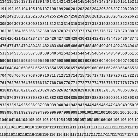
134
135
136
137
138
139
140
141
142
143
144
145
146
147
148
149
150
151
152
1
191
192
193
194
195
196
197
198
199
200
201
202
203
204
205
206
207
208
209
2
248
249
250
251
252
253
254
255
256
257
258
259
260
261
262
263
264
265
266
2
305
306
307
308
309
310
311
312
313
314
315
316
317
318
319
320
321
322
323
3
362
363
364
365
366
367
368
369
370
371
372
373
374
375
376
377
378
379
380
3
419
420
421
422
423
424
425
426
427
428
429
430
431
432
433
434
435
436
437
4
476
477
478
479
480
481
482
483
484
485
486
487
488
489
490
491
492
493
494
4
533
534
535
536
537
538
539
540
541
542
543
544
545
546
547
548
549
550
551
5
590
591
592
593
594
595
596
597
598
599
600
601
602
603
604
605
606
607
608
6
647
648
649
650
651
652
653
654
655
656
657
658
659
660
661
662
663
664
665
6
704
705
706
707
708
709
710
711
712
713
714
715
716
717
718
719
720
721
722
7
761
762
763
764
765
766
767
768
769
770
771
772
773
774
775
776
777
778
779
7
818
819
820
821
822
823
824
825
826
827
828
829
830
831
832
833
834
835
836
8
875
876
877
878
879
880
881
882
883
884
885
886
887
888
889
890
891
892
893
8
932
933
934
935
936
937
938
939
940
941
942
943
944
945
946
947
948
949
950
9
989
990
991
992
993
994
995
996
997
998
999
1000
1001
1002
1003
1004
1005
1006
1007
1
5
1046
1047
1048
1049
1050
1051
1052
1053
1054
1055
1056
1057
1058
1059
1060
1061
1062
1063
1064
1
2
1103
1104
1105
1106
1107
1108
1109
1110
1111
1112
1113
1114
1115
1116
1117
1118
1119
1120
1121
1
9
1160
1161
1162
1163
1164
1165
1166
1167
1168
1169
1170
1171
1172
1173
1174
1175
1176
1177
1178
1