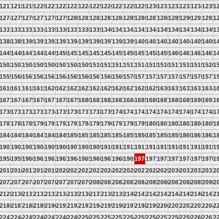
6
1217
1218
1219
1220
1221
1222
1223
1224
1225
1226
1227
1228
1229
1230
1231
1232
1233
1234
1235
1
3
1274
1275
1276
1277
1278
1279
1280
1281
1282
1283
1284
1285
1286
1287
1288
1289
1290
1291
1292
1
0
1331
1332
1333
1334
1335
1336
1337
1338
1339
1340
1341
1342
1343
1344
1345
1346
1347
1348
1349
1
7
1388
1389
1390
1391
1392
1393
1394
1395
1396
1397
1398
1399
1400
1401
1402
1403
1404
1405
1406
1
4
1445
1446
1447
1448
1449
1450
1451
1452
1453
1454
1455
1456
1457
1458
1459
1460
1461
1462
1463
1
1
1502
1503
1504
1505
1506
1507
1508
1509
1510
1511
1512
1513
1514
1515
1516
1517
1518
1519
1520
1
8
1559
1560
1561
1562
1563
1564
1565
1566
1567
1568
1569
1570
1571
1572
1573
1574
1575
1576
1577
1
5
1616
1617
1618
1619
1620
1621
1622
1623
1624
1625
1626
1627
1628
1629
1630
1631
1632
1633
1634
1
2
1673
1674
1675
1676
1677
1678
1679
1680
1681
1682
1683
1684
1685
1686
1687
1688
1689
1690
1691
1
9
1730
1731
1732
1733
1734
1735
1736
1737
1738
1739
1740
1741
1742
1743
1744
1745
1746
1747
1748
1
6
1787
1788
1789
1790
1791
1792
1793
1794
1795
1796
1797
1798
1799
1800
1801
1802
1803
1804
1805
1
3
1844
1845
1846
1847
1848
1849
1850
1851
1852
1853
1854
1855
1856
1857
1858
1859
1860
1861
1862
1
0
1901
1902
1903
1904
1905
1906
1907
1908
1909
1910
1911
1912
1913
1914
1915
1916
1917
1918
1919
1
7
1958
1959
1960
1961
1962
1963
1964
1965
1966
1967
1968
1969
1970
1971
1972
1973
1974
1975
1976
1
4
2015
2016
2017
2018
2019
2020
2021
2022
2023
2024
2025
2026
2027
2028
2029
2030
2031
2032
2033
2
1
2072
2073
2074
2075
2076
2077
2078
2079
2080
2081
2082
2083
2084
2085
2086
2087
2088
2089
2090
2
8
2129
2130
2131
2132
2133
2134
2135
2136
2137
2138
2139
2140
2141
2142
2143
2144
2145
2146
2147
2
5
2186
2187
2188
2189
2190
2191
2192
2193
2194
2195
2196
2197
2198
2199
2200
2201
2202
2203
2204
2
2
2243
2244
2245
2246
2247
2248
2249
2250
2251
2252
2253
2254
2255
2256
2257
2258
2259
2260
2261
2