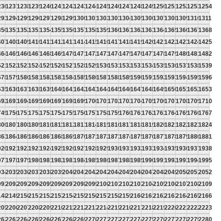
236
1237
1238
1239
1240
1241
1242
1243
1244
1245
1246
1247
1248
1249
1250
1251
1252
1253
1254
293
1294
1295
1296
1297
1298
1299
1300
1301
1302
1303
1304
1305
1306
1307
1308
1309
1310
1311
350
1351
1352
1353
1354
1355
1356
1357
1358
1359
1360
1361
1362
1363
1364
1365
1366
1367
1368
407
1408
1409
1410
1411
1412
1413
1414
1415
1416
1417
1418
1419
1420
1421
1422
1423
1424
1425
464
1465
1466
1467
1468
1469
1470
1471
1472
1473
1474
1475
1476
1477
1478
1479
1480
1481
1482
521
1522
1523
1524
1525
1526
1527
1528
1529
1530
1531
1532
1533
1534
1535
1536
1537
1538
1539
578
1579
1580
1581
1582
1583
1584
1585
1586
1587
1588
1589
1590
1591
1592
1593
1594
1595
1596
635
1636
1637
1638
1639
1640
1641
1642
1643
1644
1645
1646
1647
1648
1649
1650
1651
1652
1653
692
1693
1694
1695
1696
1697
1698
1699
1700
1701
1702
1703
1704
1705
1706
1707
1708
1709
1710
749
1750
1751
1752
1753
1754
1755
1756
1757
1758
1759
1760
1761
1762
1763
1764
1765
1766
1767
806
1807
1808
1809
1810
1811
1812
1813
1814
1815
1816
1817
1818
1819
1820
1821
1822
1823
1824
863
1864
1865
1866
1867
1868
1869
1870
1871
1872
1873
1874
1875
1876
1877
1878
1879
1880
1881
920
1921
1922
1923
1924
1925
1926
1927
1928
1929
1930
1931
1932
1933
1934
1935
1936
1937
1938
977
1978
1979
1980
1981
1982
1983
1984
1985
1986
1987
1988
1989
1990
1991
1992
1993
1994
1995
034
2035
2036
2037
2038
2039
2040
2041
2042
2043
2044
2045
2046
2047
2048
2049
2050
2051
2052
091
2092
2093
2094
2095
2096
2097
2098
2099
2100
2101
2102
2103
2104
2105
2106
2107
2108
2109
148
2149
2150
2151
2152
2153
2154
2155
2156
2157
2158
2159
2160
2161
2162
2163
2164
2165
2166
205
2206
2207
2208
2209
2210
2211
2212
2213
2214
2215
2216
2217
2218
2219
2220
2221
2222
2223
262
2263
2264
2265
2266
2267
2268
2269
2270
2271
2272
2273
2274
2275
2276
2277
2278
2279
2280