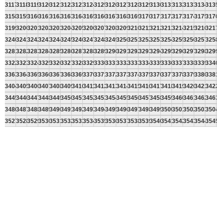
3117
3118
3119
3120
3121
3122
3123
3124
3125
3126
3127
3128
3129
3130
3131
3132
3133
3134
313
3158
3159
3160
3161
3162
3163
3164
3165
3166
3167
3168
3169
3170
3171
3172
3173
3174
3175
317
3199
3200
3201
3202
3203
3204
3205
3206
3207
3208
3209
3210
3211
3212
3213
3214
3215
3216
321
3240
3241
3242
3243
3244
3245
3246
3247
3248
3249
3250
3251
3252
3253
3254
3255
3256
3257
325
3281
3282
3283
3284
3285
3286
3287
3288
3289
3290
3291
3292
3293
3294
3295
3296
3297
3298
329
3322
3323
3324
3325
3326
3327
3328
3329
3330
3331
3332
3333
3334
3335
3336
3337
3338
3339
334
3363
3364
3365
3366
3367
3368
3369
3370
3371
3372
3373
3374
3375
3376
3377
3378
3379
3380
338
3404
3405
3406
3407
3408
3409
3410
3411
3412
3413
3414
3415
3416
3417
3418
3419
3420
3421
342
3445
3446
3447
3448
3449
3450
3451
3452
3453
3454
3455
3456
3457
3458
3459
3460
3461
3462
346
3486
3487
3488
3489
3490
3491
3492
3493
3494
3495
3496
3497
3498
3499
3500
3501
3502
3503
350
3527
3528
3529
3530
3531
3532
3533
3534
3535
3536
3537
3538
3539
3540
3541
3542
3543
3544
354