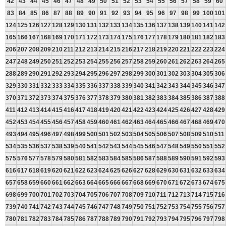
42
43
44
45
46
47
48
49
50
51
52
53
54
55
56
57
58
59
60
83
84
85
86
87
88
89
90
91
92
93
94
95
96
97
98
99
100
101
124
125
126
127
128
129
130
131
132
133
134
135
136
137
138
139
140
141
142
165
166
167
168
169
170
171
172
173
174
175
176
177
178
179
180
181
182
183
206
207
208
209
210
211
212
213
214
215
216
217
218
219
220
221
222
223
224
247
248
249
250
251
252
253
254
255
256
257
258
259
260
261
262
263
264
265
288
289
290
291
292
293
294
295
296
297
298
299
300
301
302
303
304
305
306
329
330
331
332
333
334
335
336
337
338
339
340
341
342
343
344
345
346
347
370
371
372
373
374
375
376
377
378
379
380
381
382
383
384
385
386
387
388
411
412
413
414
415
416
417
418
419
420
421
422
423
424
425
426
427
428
429
452
453
454
455
456
457
458
459
460
461
462
463
464
465
466
467
468
469
470
493
494
495
496
497
498
499
500
501
502
503
504
505
506
507
508
509
510
511
534
535
536
537
538
539
540
541
542
543
544
545
546
547
548
549
550
551
552
575
576
577
578
579
580
581
582
583
584
585
586
587
588
589
590
591
592
593
616
617
618
619
620
621
622
623
624
625
626
627
628
629
630
631
632
633
634
657
658
659
660
661
662
663
664
665
666
667
668
669
670
671
672
673
674
675
698
699
700
701
702
703
704
705
706
707
708
709
710
711
712
713
714
715
716
739
740
741
742
743
744
745
746
747
748
749
750
751
752
753
754
755
756
757
780
781
782
783
784
785
786
787
788
789
790
791
792
793
794
795
796
797
798