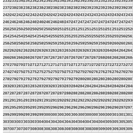
2338
2339
2340
2341
2342
2343
2344
2345
2346
2347
2348
2349
2350
2351
2352
2353
2354
2355
235
2379
2380
2381
2382
2383
2384
2385
2386
2387
2388
2389
2390
2391
2392
2393
2394
2395
2396
239
2420
2421
2422
2423
2424
2425
2426
2427
2428
2429
2430
2431
2432
2433
2434
2435
2436
2437
243
2461
2462
2463
2464
2465
2466
2467
2468
2469
2470
2471
2472
2473
2474
2475
2476
2477
2478
247
2502
2503
2504
2505
2506
2507
2508
2509
2510
2511
2512
2513
2514
2515
2516
2517
2518
2519
252
2543
2544
2545
2546
2547
2548
2549
2550
2551
2552
2553
2554
2555
2556
2557
2558
2559
2560
256
2584
2585
2586
2587
2588
2589
2590
2591
2592
2593
2594
2595
2596
2597
2598
2599
2600
2601
260
2625
2626
2627
2628
2629
2630
2631
2632
2633
2634
2635
2636
2637
2638
2639
2640
2641
2642
264
2666
2667
2668
2669
2670
2671
2672
2673
2674
2675
2676
2677
2678
2679
2680
2681
2682
2683
268
2707
2708
2709
2710
2711
2712
2713
2714
2715
2716
2717
2718
2719
2720
2721
2722
2723
2724
272
2748
2749
2750
2751
2752
2753
2754
2755
2756
2757
2758
2759
2760
2761
2762
2763
2764
2765
276
2789
2790
2791
2792
2793
2794
2795
2796
2797
2798
2799
2800
2801
2802
2803
2804
2805
2806
280
2830
2831
2832
2833
2834
2835
2836
2837
2838
2839
2840
2841
2842
2843
2844
2845
2846
2847
284
2871
2872
2873
2874
2875
2876
2877
2878
2879
2880
2881
2882
2883
2884
2885
2886
2887
2888
288
2912
2913
2914
2915
2916
2917
2918
2919
2920
2921
2922
2923
2924
2925
2926
2927
2928
2929
293
2953
2954
2955
2956
2957
2958
2959
2960
2961
2962
2963
2964
2965
2966
2967
2968
2969
2970
297
2994
2995
2996
2997
2998
2999
3000
3001
3002
3003
3004
3005
3006
3007
3008
3009
3010
3011
301
3035
3036
3037
3038
3039
3040
3041
3042
3043
3044
3045
3046
3047
3048
3049
3050
3051
3052
305
3076
3077
3078
3079
3080
3081
3082
3083
3084
3085
3086
3087
3088
3089
3090
3091
3092
3093
309