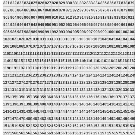
821
822
823
824
825
826
827
828
829
830
831
832
833
834
835
836
837
838
839
862
863
864
865
866
867
868
869
870
871
872
873
874
875
876
877
878
879
880
903
904
905
906
907
908
909
910
911
912
913
914
915
916
917
918
919
920
921
944
945
946
947
948
949
950
951
952
953
954
955
956
957
958
959
960
961
962
985
986
987
988
989
990
991
992
993
994
995
996
997
998
999
1000
1001
1002
100
1026
1027
1028
1029
1030
1031
1032
1033
1034
1035
1036
1037
1038
1039
1040
1041
1042
1043
104
1067
1068
1069
1070
1071
1072
1073
1074
1075
1076
1077
1078
1079
1080
1081
1082
1083
1084
108
1108
1109
1110
1111
1112
1113
1114
1115
1116
1117
1118
1119
1120
1121
1122
1123
1124
1125
112
1149
1150
1151
1152
1153
1154
1155
1156
1157
1158
1159
1160
1161
1162
1163
1164
1165
1166
116
1190
1191
1192
1193
1194
1195
1196
1197
1198
1199
1200
1201
1202
1203
1204
1205
1206
1207
120
1231
1232
1233
1234
1235
1236
1237
1238
1239
1240
1241
1242
1243
1244
1245
1246
1247
1248
124
1272
1273
1274
1275
1276
1277
1278
1279
1280
1281
1282
1283
1284
1285
1286
1287
1288
1289
129
1313
1314
1315
1316
1317
1318
1319
1320
1321
1322
1323
1324
1325
1326
1327
1328
1329
1330
133
1354
1355
1356
1357
1358
1359
1360
1361
1362
1363
1364
1365
1366
1367
1368
1369
1370
1371
137
1395
1396
1397
1398
1399
1400
1401
1402
1403
1404
1405
1406
1407
1408
1409
1410
1411
1412
141
1436
1437
1438
1439
1440
1441
1442
1443
1444
1445
1446
1447
1448
1449
1450
1451
1452
1453
145
1477
1478
1479
1480
1481
1482
1483
1484
1485
1486
1487
1488
1489
1490
1491
1492
1493
1494
149
1518
1519
1520
1521
1522
1523
1524
1525
1526
1527
1528
1529
1530
1531
1532
1533
1534
1535
153
1559
1560
1561
1562
1563
1564
1565
1566
1567
1568
1569
1570
1571
1572
1573
1574
1575
1576
157