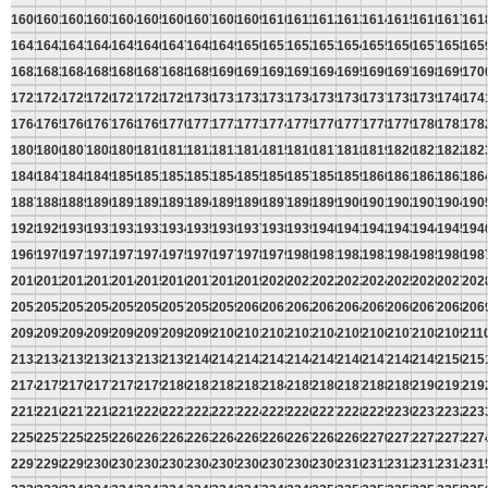
1600
1601
1602
1603
1604
1605
1606
1607
1608
1609
1610
1611
1612
1613
1614
1615
1616
1617
161
1641
1642
1643
1644
1645
1646
1647
1648
1649
1650
1651
1652
1653
1654
1655
1656
1657
1658
165
1682
1683
1684
1685
1686
1687
1688
1689
1690
1691
1692
1693
1694
1695
1696
1697
1698
1699
170
1723
1724
1725
1726
1727
1728
1729
1730
1731
1732
1733
1734
1735
1736
1737
1738
1739
1740
174
1764
1765
1766
1767
1768
1769
1770
1771
1772
1773
1774
1775
1776
1777
1778
1779
1780
1781
178
1805
1806
1807
1808
1809
1810
1811
1812
1813
1814
1815
1816
1817
1818
1819
1820
1821
1822
182
1846
1847
1848
1849
1850
1851
1852
1853
1854
1855
1856
1857
1858
1859
1860
1861
1862
1863
186
1887
1888
1889
1890
1891
1892
1893
1894
1895
1896
1897
1898
1899
1900
1901
1902
1903
1904
190
1928
1929
1930
1931
1932
1933
1934
1935
1936
1937
1938
1939
1940
1941
1942
1943
1944
1945
194
1969
1970
1971
1972
1973
1974
1975
1976
1977
1978
1979
1980
1981
1982
1983
1984
1985
1986
198
2010
2011
2012
2013
2014
2015
2016
2017
2018
2019
2020
2021
2022
2023
2024
2025
2026
2027
202
2051
2052
2053
2054
2055
2056
2057
2058
2059
2060
2061
2062
2063
2064
2065
2066
2067
2068
206
2092
2093
2094
2095
2096
2097
2098
2099
2100
2101
2102
2103
2104
2105
2106
2107
2108
2109
211
2133
2134
2135
2136
2137
2138
2139
2140
2141
2142
2143
2144
2145
2146
2147
2148
2149
2150
215
2174
2175
2176
2177
2178
2179
2180
2181
2182
2183
2184
2185
2186
2187
2188
2189
2190
2191
219
2215
2216
2217
2218
2219
2220
2221
2222
2223
2224
2225
2226
2227
2228
2229
2230
2231
2232
223
2256
2257
2258
2259
2260
2261
2262
2263
2264
2265
2266
2267
2268
2269
2270
2271
2272
2273
227
2297
2298
2299
2300
2301
2302
2303
2304
2305
2306
2307
2308
2309
2310
2311
2312
2313
2314
231