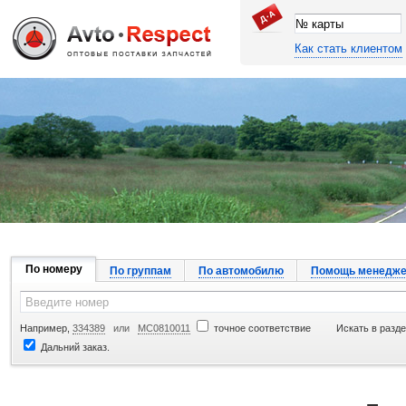
Как стать клиентом
Джапан Авто
По номеру
По группам
По автомобилю
Помощь менедже
Например,
334389
или
MC0810011
точное соответствие
Искать в разде
Дальний заказ.