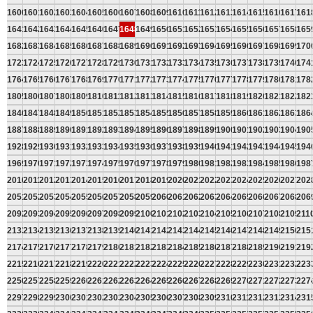
1600
1601
1602
1603
1604
1605
1606
1607
1608
1609
1610
1611
1612
1613
1614
1615
1616
1617
161
1641
1642
1643
1644
1645
1646
1647
1648
1649
1650
1651
1652
1653
1654
1655
1656
1657
1658
165
1682
1683
1684
1685
1686
1687
1688
1689
1690
1691
1692
1693
1694
1695
1696
1697
1698
1699
170
1723
1724
1725
1726
1727
1728
1729
1730
1731
1732
1733
1734
1735
1736
1737
1738
1739
1740
174
1764
1765
1766
1767
1768
1769
1770
1771
1772
1773
1774
1775
1776
1777
1778
1779
1780
1781
178
1805
1806
1807
1808
1809
1810
1811
1812
1813
1814
1815
1816
1817
1818
1819
1820
1821
1822
182
1846
1847
1848
1849
1850
1851
1852
1853
1854
1855
1856
1857
1858
1859
1860
1861
1862
1863
186
1887
1888
1889
1890
1891
1892
1893
1894
1895
1896
1897
1898
1899
1900
1901
1902
1903
1904
190
1928
1929
1930
1931
1932
1933
1934
1935
1936
1937
1938
1939
1940
1941
1942
1943
1944
1945
194
1969
1970
1971
1972
1973
1974
1975
1976
1977
1978
1979
1980
1981
1982
1983
1984
1985
1986
198
2010
2011
2012
2013
2014
2015
2016
2017
2018
2019
2020
2021
2022
2023
2024
2025
2026
2027
202
2051
2052
2053
2054
2055
2056
2057
2058
2059
2060
2061
2062
2063
2064
2065
2066
2067
2068
206
2092
2093
2094
2095
2096
2097
2098
2099
2100
2101
2102
2103
2104
2105
2106
2107
2108
2109
211
2133
2134
2135
2136
2137
2138
2139
2140
2141
2142
2143
2144
2145
2146
2147
2148
2149
2150
215
2174
2175
2176
2177
2178
2179
2180
2181
2182
2183
2184
2185
2186
2187
2188
2189
2190
2191
219
2215
2216
2217
2218
2219
2220
2221
2222
2223
2224
2225
2226
2227
2228
2229
2230
2231
2232
223
2256
2257
2258
2259
2260
2261
2262
2263
2264
2265
2266
2267
2268
2269
2270
2271
2272
2273
227
2297
2298
2299
2300
2301
2302
2303
2304
2305
2306
2307
2308
2309
2310
2311
2312
2313
2314
231