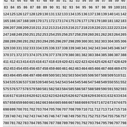
42
43
44
45
46
47
48
49
50
51
52
53
54
55
56
57
58
59
60
83
84
85
86
87
88
89
90
91
92
93
94
95
96
97
98
99
100
101
124
125
126
127
128
129
130
131
132
133
134
135
136
137
138
139
140
141
142
165
166
167
168
169
170
171
172
173
174
175
176
177
178
179
180
181
182
183
206
207
208
209
210
211
212
213
214
215
216
217
218
219
220
221
222
223
224
247
248
249
250
251
252
253
254
255
256
257
258
259
260
261
262
263
264
265
288
289
290
291
292
293
294
295
296
297
298
299
300
301
302
303
304
305
306
329
330
331
332
333
334
335
336
337
338
339
340
341
342
343
344
345
346
347
370
371
372
373
374
375
376
377
378
379
380
381
382
383
384
385
386
387
388
411
412
413
414
415
416
417
418
419
420
421
422
423
424
425
426
427
428
429
452
453
454
455
456
457
458
459
460
461
462
463
464
465
466
467
468
469
470
493
494
495
496
497
498
499
500
501
502
503
504
505
506
507
508
509
510
511
534
535
536
537
538
539
540
541
542
543
544
545
546
547
548
549
550
551
552
575
576
577
578
579
580
581
582
583
584
585
586
587
588
589
590
591
592
593
616
617
618
619
620
621
622
623
624
625
626
627
628
629
630
631
632
633
634
657
658
659
660
661
662
663
664
665
666
667
668
669
670
671
672
673
674
675
698
699
700
701
702
703
704
705
706
707
708
709
710
711
712
713
714
715
716
739
740
741
742
743
744
745
746
747
748
749
750
751
752
753
754
755
756
757
780
781
782
783
784
785
786
787
788
789
790
791
792
793
794
795
796
797
798