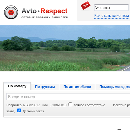
Как стать клиентом
Джапан Авто
По номеру
По группам
По автомобилю
Помощь менедже
Например,
NS0820017
или
TY0820010
точное соответствие
Искать в р
заказ,
Дальний заказ.