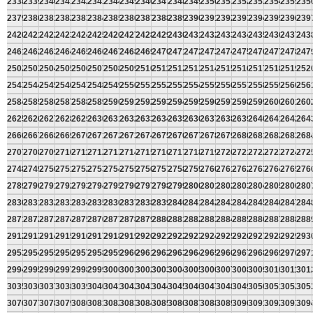
2338
2339
2340
2341
2342
2343
2344
2345
2346
2347
2348
2349
2350
2351
2352
2353
2354
2355
235
2379
2380
2381
2382
2383
2384
2385
2386
2387
2388
2389
2390
2391
2392
2393
2394
2395
2396
239
2420
2421
2422
2423
2424
2425
2426
2427
2428
2429
2430
2431
2432
2433
2434
2435
2436
2437
243
2461
2462
2463
2464
2465
2466
2467
2468
2469
2470
2471
2472
2473
2474
2475
2476
2477
2478
247
2502
2503
2504
2505
2506
2507
2508
2509
2510
2511
2512
2513
2514
2515
2516
2517
2518
2519
252
2543
2544
2545
2546
2547
2548
2549
2550
2551
2552
2553
2554
2555
2556
2557
2558
2559
2560
256
2584
2585
2586
2587
2588
2589
2590
2591
2592
2593
2594
2595
2596
2597
2598
2599
2600
2601
260
2625
2626
2627
2628
2629
2630
2631
2632
2633
2634
2635
2636
2637
2638
2639
2640
2641
2642
264
2666
2667
2668
2669
2670
2671
2672
2673
2674
2675
2676
2677
2678
2679
2680
2681
2682
2683
268
2707
2708
2709
2710
2711
2712
2713
2714
2715
2716
2717
2718
2719
2720
2721
2722
2723
2724
272
2748
2749
2750
2751
2752
2753
2754
2755
2756
2757
2758
2759
2760
2761
2762
2763
2764
2765
276
2789
2790
2791
2792
2793
2794
2795
2796
2797
2798
2799
2800
2801
2802
2803
2804
2805
2806
280
2830
2831
2832
2833
2834
2835
2836
2837
2838
2839
2840
2841
2842
2843
2844
2845
2846
2847
284
2871
2872
2873
2874
2875
2876
2877
2878
2879
2880
2881
2882
2883
2884
2885
2886
2887
2888
288
2912
2913
2914
2915
2916
2917
2918
2919
2920
2921
2922
2923
2924
2925
2926
2927
2928
2929
293
2953
2954
2955
2956
2957
2958
2959
2960
2961
2962
2963
2964
2965
2966
2967
2968
2969
2970
297
2994
2995
2996
2997
2998
2999
3000
3001
3002
3003
3004
3005
3006
3007
3008
3009
3010
3011
301
3035
3036
3037
3038
3039
3040
3041
3042
3043
3044
3045
3046
3047
3048
3049
3050
3051
3052
305
3076
3077
3078
3079
3080
3081
3082
3083
3084
3085
3086
3087
3088
3089
3090
3091
3092
3093
309