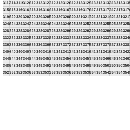
3117
3118
3119
3120
3121
3122
3123
3124
3125
3126
3127
3128
3129
3130
3131
3132
3133
3134
313
3158
3159
3160
3161
3162
3163
3164
3165
3166
3167
3168
3169
3170
3171
3172
3173
3174
3175
317
3199
3200
3201
3202
3203
3204
3205
3206
3207
3208
3209
3210
3211
3212
3213
3214
3215
3216
321
3240
3241
3242
3243
3244
3245
3246
3247
3248
3249
3250
3251
3252
3253
3254
3255
3256
3257
325
3281
3282
3283
3284
3285
3286
3287
3288
3289
3290
3291
3292
3293
3294
3295
3296
3297
3298
329
3322
3323
3324
3325
3326
3327
3328
3329
3330
3331
3332
3333
3334
3335
3336
3337
3338
3339
334
3363
3364
3365
3366
3367
3368
3369
3370
3371
3372
3373
3374
3375
3376
3377
3378
3379
3380
338
3404
3405
3406
3407
3408
3409
3410
3411
3412
3413
3414
3415
3416
3417
3418
3419
3420
3421
342
3445
3446
3447
3448
3449
3450
3451
3452
3453
3454
3455
3456
3457
3458
3459
3460
3461
3462
346
3486
3487
3488
3489
3490
3491
3492
3493
3494
3495
3496
3497
3498
3499
3500
3501
3502
3503
350
3527
3528
3529
3530
3531
3532
3533
3534
3535
3536
3537
3538
3539
3540
3541
3542
3543
3544
354