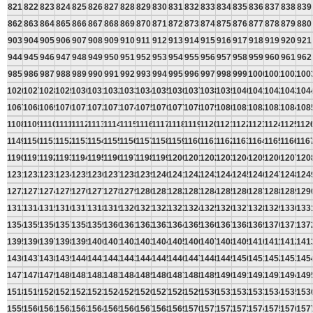
821
822
823
824
825
826
827
828
829
830
831
832
833
834
835
836
837
838
839
862
863
864
865
866
867
868
869
870
871
872
873
874
875
876
877
878
879
880
903
904
905
906
907
908
909
910
911
912
913
914
915
916
917
918
919
920
921
944
945
946
947
948
949
950
951
952
953
954
955
956
957
958
959
960
961
962
985
986
987
988
989
990
991
992
993
994
995
996
997
998
999
1000
1001
1002
100
1026
1027
1028
1029
1030
1031
1032
1033
1034
1035
1036
1037
1038
1039
1040
1041
1042
1043
104
1067
1068
1069
1070
1071
1072
1073
1074
1075
1076
1077
1078
1079
1080
1081
1082
1083
1084
108
1108
1109
1110
1111
1112
1113
1114
1115
1116
1117
1118
1119
1120
1121
1122
1123
1124
1125
112
1149
1150
1151
1152
1153
1154
1155
1156
1157
1158
1159
1160
1161
1162
1163
1164
1165
1166
116
1190
1191
1192
1193
1194
1195
1196
1197
1198
1199
1200
1201
1202
1203
1204
1205
1206
1207
120
1231
1232
1233
1234
1235
1236
1237
1238
1239
1240
1241
1242
1243
1244
1245
1246
1247
1248
124
1272
1273
1274
1275
1276
1277
1278
1279
1280
1281
1282
1283
1284
1285
1286
1287
1288
1289
129
1313
1314
1315
1316
1317
1318
1319
1320
1321
1322
1323
1324
1325
1326
1327
1328
1329
1330
133
1354
1355
1356
1357
1358
1359
1360
1361
1362
1363
1364
1365
1366
1367
1368
1369
1370
1371
137
1395
1396
1397
1398
1399
1400
1401
1402
1403
1404
1405
1406
1407
1408
1409
1410
1411
1412
141
1436
1437
1438
1439
1440
1441
1442
1443
1444
1445
1446
1447
1448
1449
1450
1451
1452
1453
145
1477
1478
1479
1480
1481
1482
1483
1484
1485
1486
1487
1488
1489
1490
1491
1492
1493
1494
149
1518
1519
1520
1521
1522
1523
1524
1525
1526
1527
1528
1529
1530
1531
1532
1533
1534
1535
153
1559
1560
1561
1562
1563
1564
1565
1566
1567
1568
1569
1570
1571
1572
1573
1574
1575
1576
157