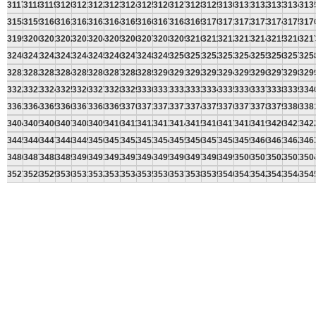
3117
3118
3119
3120
3121
3122
3123
3124
3125
3126
3127
3128
3129
3130
3131
3132
3133
3134
313
3158
3159
3160
3161
3162
3163
3164
3165
3166
3167
3168
3169
3170
3171
3172
3173
3174
3175
317
3199
3200
3201
3202
3203
3204
3205
3206
3207
3208
3209
3210
3211
3212
3213
3214
3215
3216
321
3240
3241
3242
3243
3244
3245
3246
3247
3248
3249
3250
3251
3252
3253
3254
3255
3256
3257
325
3281
3282
3283
3284
3285
3286
3287
3288
3289
3290
3291
3292
3293
3294
3295
3296
3297
3298
329
3322
3323
3324
3325
3326
3327
3328
3329
3330
3331
3332
3333
3334
3335
3336
3337
3338
3339
334
3363
3364
3365
3366
3367
3368
3369
3370
3371
3372
3373
3374
3375
3376
3377
3378
3379
3380
338
3404
3405
3406
3407
3408
3409
3410
3411
3412
3413
3414
3415
3416
3417
3418
3419
3420
3421
342
3445
3446
3447
3448
3449
3450
3451
3452
3453
3454
3455
3456
3457
3458
3459
3460
3461
3462
346
3486
3487
3488
3489
3490
3491
3492
3493
3494
3495
3496
3497
3498
3499
3500
3501
3502
3503
350
3527
3528
3529
3530
3531
3532
3533
3534
3535
3536
3537
3538
3539
3540
3541
3542
3543
3544
354