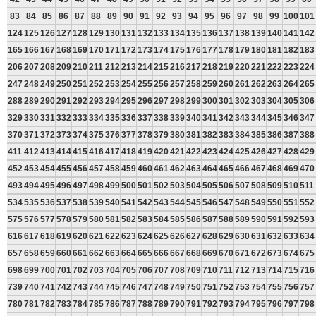
83
84
85
86
87
88
89
90
91
92
93
94
95
96
97
98
99
100
101
124
125
126
127
128
129
130
131
132
133
134
135
136
137
138
139
140
141
142
165
166
167
168
169
170
171
172
173
174
175
176
177
178
179
180
181
182
183
206
207
208
209
210
211
212
213
214
215
216
217
218
219
220
221
222
223
224
247
248
249
250
251
252
253
254
255
256
257
258
259
260
261
262
263
264
265
288
289
290
291
292
293
294
295
296
297
298
299
300
301
302
303
304
305
306
329
330
331
332
333
334
335
336
337
338
339
340
341
342
343
344
345
346
347
370
371
372
373
374
375
376
377
378
379
380
381
382
383
384
385
386
387
388
411
412
413
414
415
416
417
418
419
420
421
422
423
424
425
426
427
428
429
452
453
454
455
456
457
458
459
460
461
462
463
464
465
466
467
468
469
470
493
494
495
496
497
498
499
500
501
502
503
504
505
506
507
508
509
510
511
534
535
536
537
538
539
540
541
542
543
544
545
546
547
548
549
550
551
552
575
576
577
578
579
580
581
582
583
584
585
586
587
588
589
590
591
592
593
616
617
618
619
620
621
622
623
624
625
626
627
628
629
630
631
632
633
634
657
658
659
660
661
662
663
664
665
666
667
668
669
670
671
672
673
674
675
698
699
700
701
702
703
704
705
706
707
708
709
710
711
712
713
714
715
716
739
740
741
742
743
744
745
746
747
748
749
750
751
752
753
754
755
756
757
780
781
782
783
784
785
786
787
788
789
790
791
792
793
794
795
796
797
798