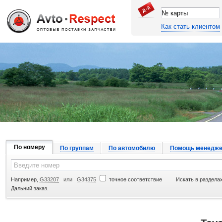
Как стать клиентом
Джапан Авто
По номеру
По группам
По автомобилю
Помощь менедже
Например,
G33207
или
G34375
точное соответствие
Искать в разделах
Дальний заказ.