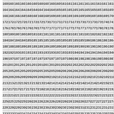
1600
1601
1602
1603
1604
1605
1606
1607
1608
1609
1610
1611
1612
1613
1614
1615
1616
1617
161
1641
1642
1643
1644
1645
1646
1647
1648
1649
1650
1651
1652
1653
1654
1655
1656
1657
1658
165
1682
1683
1684
1685
1686
1687
1688
1689
1690
1691
1692
1693
1694
1695
1696
1697
1698
1699
170
1723
1724
1725
1726
1727
1728
1729
1730
1731
1732
1733
1734
1735
1736
1737
1738
1739
1740
174
1764
1765
1766
1767
1768
1769
1770
1771
1772
1773
1774
1775
1776
1777
1778
1779
1780
1781
178
1805
1806
1807
1808
1809
1810
1811
1812
1813
1814
1815
1816
1817
1818
1819
1820
1821
1822
182
1846
1847
1848
1849
1850
1851
1852
1853
1854
1855
1856
1857
1858
1859
1860
1861
1862
1863
186
1887
1888
1889
1890
1891
1892
1893
1894
1895
1896
1897
1898
1899
1900
1901
1902
1903
1904
190
1928
1929
1930
1931
1932
1933
1934
1935
1936
1937
1938
1939
1940
1941
1942
1943
1944
1945
194
1969
1970
1971
1972
1973
1974
1975
1976
1977
1978
1979
1980
1981
1982
1983
1984
1985
1986
198
2010
2011
2012
2013
2014
2015
2016
2017
2018
2019
2020
2021
2022
2023
2024
2025
2026
2027
202
2051
2052
2053
2054
2055
2056
2057
2058
2059
2060
2061
2062
2063
2064
2065
2066
2067
2068
206
2092
2093
2094
2095
2096
2097
2098
2099
2100
2101
2102
2103
2104
2105
2106
2107
2108
2109
211
2133
2134
2135
2136
2137
2138
2139
2140
2141
2142
2143
2144
2145
2146
2147
2148
2149
2150
215
2174
2175
2176
2177
2178
2179
2180
2181
2182
2183
2184
2185
2186
2187
2188
2189
2190
2191
219
2215
2216
2217
2218
2219
2220
2221
2222
2223
2224
2225
2226
2227
2228
2229
2230
2231
2232
223
2256
2257
2258
2259
2260
2261
2262
2263
2264
2265
2266
2267
2268
2269
2270
2271
2272
2273
227
2297
2298
2299
2300
2301
2302
2303
2304
2305
2306
2307
2308
2309
2310
2311
2312
2313
2314
231
2338
2339
2340
2341
2342
2343
2344
2345
2346
2347
2348
2349
2350
2351
2352
2353
2354
2355
235