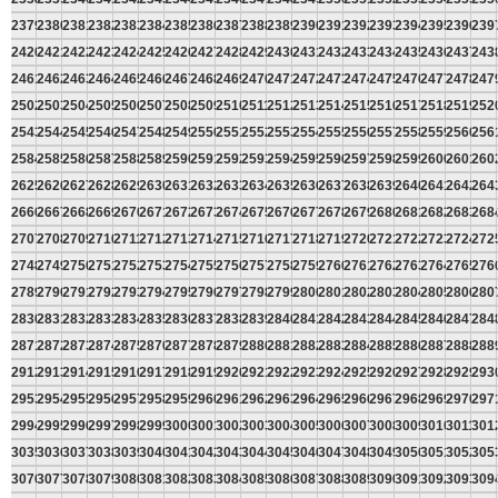
2379
2380
2381
2382
2383
2384
2385
2386
2387
2388
2389
2390
2391
2392
2393
2394
2395
2396
239
2420
2421
2422
2423
2424
2425
2426
2427
2428
2429
2430
2431
2432
2433
2434
2435
2436
2437
243
2461
2462
2463
2464
2465
2466
2467
2468
2469
2470
2471
2472
2473
2474
2475
2476
2477
2478
247
2502
2503
2504
2505
2506
2507
2508
2509
2510
2511
2512
2513
2514
2515
2516
2517
2518
2519
252
2543
2544
2545
2546
2547
2548
2549
2550
2551
2552
2553
2554
2555
2556
2557
2558
2559
2560
256
2584
2585
2586
2587
2588
2589
2590
2591
2592
2593
2594
2595
2596
2597
2598
2599
2600
2601
260
2625
2626
2627
2628
2629
2630
2631
2632
2633
2634
2635
2636
2637
2638
2639
2640
2641
2642
264
2666
2667
2668
2669
2670
2671
2672
2673
2674
2675
2676
2677
2678
2679
2680
2681
2682
2683
268
2707
2708
2709
2710
2711
2712
2713
2714
2715
2716
2717
2718
2719
2720
2721
2722
2723
2724
272
2748
2749
2750
2751
2752
2753
2754
2755
2756
2757
2758
2759
2760
2761
2762
2763
2764
2765
276
2789
2790
2791
2792
2793
2794
2795
2796
2797
2798
2799
2800
2801
2802
2803
2804
2805
2806
280
2830
2831
2832
2833
2834
2835
2836
2837
2838
2839
2840
2841
2842
2843
2844
2845
2846
2847
284
2871
2872
2873
2874
2875
2876
2877
2878
2879
2880
2881
2882
2883
2884
2885
2886
2887
2888
288
2912
2913
2914
2915
2916
2917
2918
2919
2920
2921
2922
2923
2924
2925
2926
2927
2928
2929
293
2953
2954
2955
2956
2957
2958
2959
2960
2961
2962
2963
2964
2965
2966
2967
2968
2969
2970
297
2994
2995
2996
2997
2998
2999
3000
3001
3002
3003
3004
3005
3006
3007
3008
3009
3010
3011
301
3035
3036
3037
3038
3039
3040
3041
3042
3043
3044
3045
3046
3047
3048
3049
3050
3051
3052
305
3076
3077
3078
3079
3080
3081
3082
3083
3084
3085
3086
3087
3088
3089
3090
3091
3092
3093
309