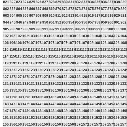
821
822
823
824
825
826
827
828
829
830
831
832
833
834
835
836
837
838
839
862
863
864
865
866
867
868
869
870
871
872
873
874
875
876
877
878
879
880
903
904
905
906
907
908
909
910
911
912
913
914
915
916
917
918
919
920
921
944
945
946
947
948
949
950
951
952
953
954
955
956
957
958
959
960
961
962
985
986
987
988
989
990
991
992
993
994
995
996
997
998
999
1000
1001
1002
100
1026
1027
1028
1029
1030
1031
1032
1033
1034
1035
1036
1037
1038
1039
1040
1041
1042
1043
104
1067
1068
1069
1070
1071
1072
1073
1074
1075
1076
1077
1078
1079
1080
1081
1082
1083
1084
108
1108
1109
1110
1111
1112
1113
1114
1115
1116
1117
1118
1119
1120
1121
1122
1123
1124
1125
112
1149
1150
1151
1152
1153
1154
1155
1156
1157
1158
1159
1160
1161
1162
1163
1164
1165
1166
116
1190
1191
1192
1193
1194
1195
1196
1197
1198
1199
1200
1201
1202
1203
1204
1205
1206
1207
120
1231
1232
1233
1234
1235
1236
1237
1238
1239
1240
1241
1242
1243
1244
1245
1246
1247
1248
124
1272
1273
1274
1275
1276
1277
1278
1279
1280
1281
1282
1283
1284
1285
1286
1287
1288
1289
129
1313
1314
1315
1316
1317
1318
1319
1320
1321
1322
1323
1324
1325
1326
1327
1328
1329
1330
133
1354
1355
1356
1357
1358
1359
1360
1361
1362
1363
1364
1365
1366
1367
1368
1369
1370
1371
137
1395
1396
1397
1398
1399
1400
1401
1402
1403
1404
1405
1406
1407
1408
1409
1410
1411
1412
141
1436
1437
1438
1439
1440
1441
1442
1443
1444
1445
1446
1447
1448
1449
1450
1451
1452
1453
145
1477
1478
1479
1480
1481
1482
1483
1484
1485
1486
1487
1488
1489
1490
1491
1492
1493
1494
149
1518
1519
1520
1521
1522
1523
1524
1525
1526
1527
1528
1529
1530
1531
1532
1533
1534
1535
153
1559
1560
1561
1562
1563
1564
1565
1566
1567
1568
1569
1570
1571
1572
1573
1574
1575
1576
157