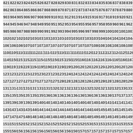
821
822
823
824
825
826
827
828
829
830
831
832
833
834
835
836
837
838
839
862
863
864
865
866
867
868
869
870
871
872
873
874
875
876
877
878
879
880
903
904
905
906
907
908
909
910
911
912
913
914
915
916
917
918
919
920
921
944
945
946
947
948
949
950
951
952
953
954
955
956
957
958
959
960
961
962
985
986
987
988
989
990
991
992
993
994
995
996
997
998
999
1000
1001
1002
100
1026
1027
1028
1029
1030
1031
1032
1033
1034
1035
1036
1037
1038
1039
1040
1041
1042
1043
104
1067
1068
1069
1070
1071
1072
1073
1074
1075
1076
1077
1078
1079
1080
1081
1082
1083
1084
108
1108
1109
1110
1111
1112
1113
1114
1115
1116
1117
1118
1119
1120
1121
1122
1123
1124
1125
112
1149
1150
1151
1152
1153
1154
1155
1156
1157
1158
1159
1160
1161
1162
1163
1164
1165
1166
116
1190
1191
1192
1193
1194
1195
1196
1197
1198
1199
1200
1201
1202
1203
1204
1205
1206
1207
120
1231
1232
1233
1234
1235
1236
1237
1238
1239
1240
1241
1242
1243
1244
1245
1246
1247
1248
124
1272
1273
1274
1275
1276
1277
1278
1279
1280
1281
1282
1283
1284
1285
1286
1287
1288
1289
129
1313
1314
1315
1316
1317
1318
1319
1320
1321
1322
1323
1324
1325
1326
1327
1328
1329
1330
133
1354
1355
1356
1357
1358
1359
1360
1361
1362
1363
1364
1365
1366
1367
1368
1369
1370
1371
137
1395
1396
1397
1398
1399
1400
1401
1402
1403
1404
1405
1406
1407
1408
1409
1410
1411
1412
141
1436
1437
1438
1439
1440
1441
1442
1443
1444
1445
1446
1447
1448
1449
1450
1451
1452
1453
145
1477
1478
1479
1480
1481
1482
1483
1484
1485
1486
1487
1488
1489
1490
1491
1492
1493
1494
149
1518
1519
1520
1521
1522
1523
1524
1525
1526
1527
1528
1529
1530
1531
1532
1533
1534
1535
153
1559
1560
1561
1562
1563
1564
1565
1566
1567
1568
1569
1570
1571
1572
1573
1574
1575
1576
157