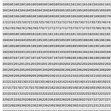
1600
1601
1602
1603
1604
1605
1606
1607
1608
1609
1610
1611
1612
1613
1614
1615
1616
1617
161
1641
1642
1643
1644
1645
1646
1647
1648
1649
1650
1651
1652
1653
1654
1655
1656
1657
1658
165
1682
1683
1684
1685
1686
1687
1688
1689
1690
1691
1692
1693
1694
1695
1696
1697
1698
1699
170
1723
1724
1725
1726
1727
1728
1729
1730
1731
1732
1733
1734
1735
1736
1737
1738
1739
1740
174
1764
1765
1766
1767
1768
1769
1770
1771
1772
1773
1774
1775
1776
1777
1778
1779
1780
1781
178
1805
1806
1807
1808
1809
1810
1811
1812
1813
1814
1815
1816
1817
1818
1819
1820
1821
1822
182
1846
1847
1848
1849
1850
1851
1852
1853
1854
1855
1856
1857
1858
1859
1860
1861
1862
1863
186
1887
1888
1889
1890
1891
1892
1893
1894
1895
1896
1897
1898
1899
1900
1901
1902
1903
1904
190
1928
1929
1930
1931
1932
1933
1934
1935
1936
1937
1938
1939
1940
1941
1942
1943
1944
1945
194
1969
1970
1971
1972
1973
1974
1975
1976
1977
1978
1979
1980
1981
1982
1983
1984
1985
1986
198
2010
2011
2012
2013
2014
2015
2016
2017
2018
2019
2020
2021
2022
2023
2024
2025
2026
2027
202
2051
2052
2053
2054
2055
2056
2057
2058
2059
2060
2061
2062
2063
2064
2065
2066
2067
2068
206
2092
2093
2094
2095
2096
2097
2098
2099
2100
2101
2102
2103
2104
2105
2106
2107
2108
2109
211
2133
2134
2135
2136
2137
2138
2139
2140
2141
2142
2143
2144
2145
2146
2147
2148
2149
2150
215
2174
2175
2176
2177
2178
2179
2180
2181
2182
2183
2184
2185
2186
2187
2188
2189
2190
2191
219
2215
2216
2217
2218
2219
2220
2221
2222
2223
2224
2225
2226
2227
2228
2229
2230
2231
2232
223
2256
2257
2258
2259
2260
2261
2262
2263
2264
2265
2266
2267
2268
2269
2270
2271
2272
2273
227
2297
2298
2299
2300
2301
2302
2303
2304
2305
2306
2307
2308
2309
2310
2311
2312
2313
2314
231