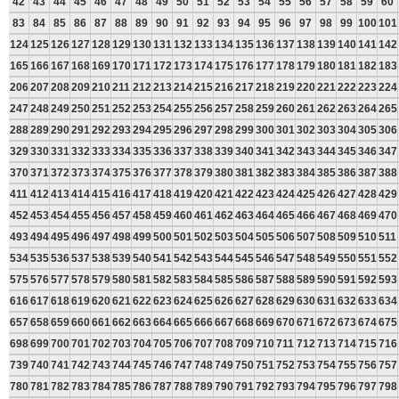
42
43
44
45
46
47
48
49
50
51
52
53
54
55
56
57
58
59
60
83
84
85
86
87
88
89
90
91
92
93
94
95
96
97
98
99
100
101
124
125
126
127
128
129
130
131
132
133
134
135
136
137
138
139
140
141
142
165
166
167
168
169
170
171
172
173
174
175
176
177
178
179
180
181
182
183
206
207
208
209
210
211
212
213
214
215
216
217
218
219
220
221
222
223
224
247
248
249
250
251
252
253
254
255
256
257
258
259
260
261
262
263
264
265
288
289
290
291
292
293
294
295
296
297
298
299
300
301
302
303
304
305
306
329
330
331
332
333
334
335
336
337
338
339
340
341
342
343
344
345
346
347
370
371
372
373
374
375
376
377
378
379
380
381
382
383
384
385
386
387
388
411
412
413
414
415
416
417
418
419
420
421
422
423
424
425
426
427
428
429
452
453
454
455
456
457
458
459
460
461
462
463
464
465
466
467
468
469
470
493
494
495
496
497
498
499
500
501
502
503
504
505
506
507
508
509
510
511
534
535
536
537
538
539
540
541
542
543
544
545
546
547
548
549
550
551
552
575
576
577
578
579
580
581
582
583
584
585
586
587
588
589
590
591
592
593
616
617
618
619
620
621
622
623
624
625
626
627
628
629
630
631
632
633
634
657
658
659
660
661
662
663
664
665
666
667
668
669
670
671
672
673
674
675
698
699
700
701
702
703
704
705
706
707
708
709
710
711
712
713
714
715
716
739
740
741
742
743
744
745
746
747
748
749
750
751
752
753
754
755
756
757
780
781
782
783
784
785
786
787
788
789
790
791
792
793
794
795
796
797
798