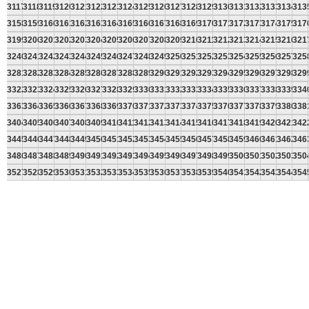
3117
3118
3119
3120
3121
3122
3123
3124
3125
3126
3127
3128
3129
3130
3131
3132
3133
3134
313
3158
3159
3160
3161
3162
3163
3164
3165
3166
3167
3168
3169
3170
3171
3172
3173
3174
3175
317
3199
3200
3201
3202
3203
3204
3205
3206
3207
3208
3209
3210
3211
3212
3213
3214
3215
3216
321
3240
3241
3242
3243
3244
3245
3246
3247
3248
3249
3250
3251
3252
3253
3254
3255
3256
3257
325
3281
3282
3283
3284
3285
3286
3287
3288
3289
3290
3291
3292
3293
3294
3295
3296
3297
3298
329
3322
3323
3324
3325
3326
3327
3328
3329
3330
3331
3332
3333
3334
3335
3336
3337
3338
3339
334
3363
3364
3365
3366
3367
3368
3369
3370
3371
3372
3373
3374
3375
3376
3377
3378
3379
3380
338
3404
3405
3406
3407
3408
3409
3410
3411
3412
3413
3414
3415
3416
3417
3418
3419
3420
3421
342
3445
3446
3447
3448
3449
3450
3451
3452
3453
3454
3455
3456
3457
3458
3459
3460
3461
3462
346
3486
3487
3488
3489
3490
3491
3492
3493
3494
3495
3496
3497
3498
3499
3500
3501
3502
3503
350
3527
3528
3529
3530
3531
3532
3533
3534
3535
3536
3537
3538
3539
3540
3541
3542
3543
3544
354