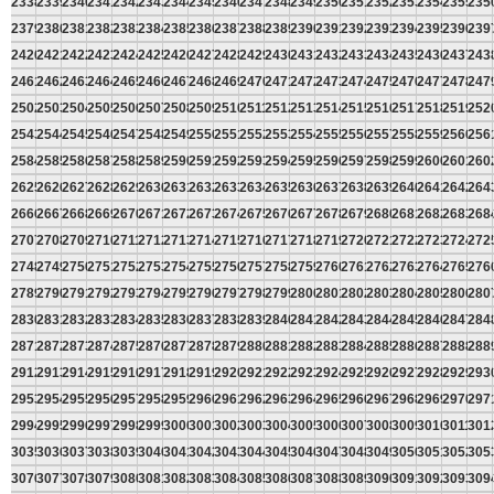
2338
2339
2340
2341
2342
2343
2344
2345
2346
2347
2348
2349
2350
2351
2352
2353
2354
2355
235
2379
2380
2381
2382
2383
2384
2385
2386
2387
2388
2389
2390
2391
2392
2393
2394
2395
2396
239
2420
2421
2422
2423
2424
2425
2426
2427
2428
2429
2430
2431
2432
2433
2434
2435
2436
2437
243
2461
2462
2463
2464
2465
2466
2467
2468
2469
2470
2471
2472
2473
2474
2475
2476
2477
2478
247
2502
2503
2504
2505
2506
2507
2508
2509
2510
2511
2512
2513
2514
2515
2516
2517
2518
2519
252
2543
2544
2545
2546
2547
2548
2549
2550
2551
2552
2553
2554
2555
2556
2557
2558
2559
2560
256
2584
2585
2586
2587
2588
2589
2590
2591
2592
2593
2594
2595
2596
2597
2598
2599
2600
2601
260
2625
2626
2627
2628
2629
2630
2631
2632
2633
2634
2635
2636
2637
2638
2639
2640
2641
2642
264
2666
2667
2668
2669
2670
2671
2672
2673
2674
2675
2676
2677
2678
2679
2680
2681
2682
2683
268
2707
2708
2709
2710
2711
2712
2713
2714
2715
2716
2717
2718
2719
2720
2721
2722
2723
2724
272
2748
2749
2750
2751
2752
2753
2754
2755
2756
2757
2758
2759
2760
2761
2762
2763
2764
2765
276
2789
2790
2791
2792
2793
2794
2795
2796
2797
2798
2799
2800
2801
2802
2803
2804
2805
2806
280
2830
2831
2832
2833
2834
2835
2836
2837
2838
2839
2840
2841
2842
2843
2844
2845
2846
2847
284
2871
2872
2873
2874
2875
2876
2877
2878
2879
2880
2881
2882
2883
2884
2885
2886
2887
2888
288
2912
2913
2914
2915
2916
2917
2918
2919
2920
2921
2922
2923
2924
2925
2926
2927
2928
2929
293
2953
2954
2955
2956
2957
2958
2959
2960
2961
2962
2963
2964
2965
2966
2967
2968
2969
2970
297
2994
2995
2996
2997
2998
2999
3000
3001
3002
3003
3004
3005
3006
3007
3008
3009
3010
3011
301
3035
3036
3037
3038
3039
3040
3041
3042
3043
3044
3045
3046
3047
3048
3049
3050
3051
3052
305
3076
3077
3078
3079
3080
3081
3082
3083
3084
3085
3086
3087
3088
3089
3090
3091
3092
3093
309