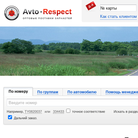
Как стать клиентом
Джапан Авто
По номеру
По группам
По автомобилю
Помощь менедже
Например,
TY0820037
или
334433
точное соответствие
Искать в разде
Дальний заказ.