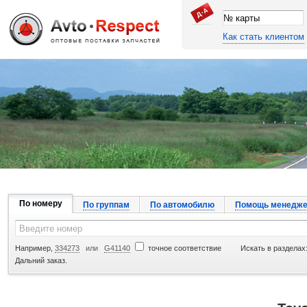
Как стать клиентом
Джапан Авто
По номеру
По группам
По автомобилю
Помощь менедже
Например,
334273
или
G41140
точное соответствие
Искать в разделах
Дальний заказ.