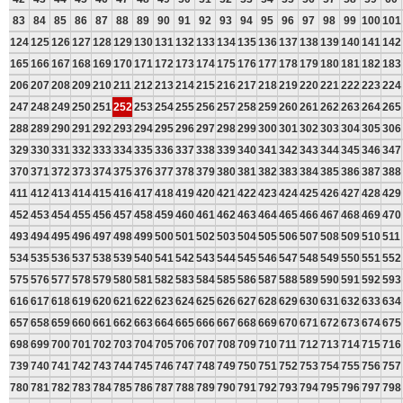
83
84
85
86
87
88
89
90
91
92
93
94
95
96
97
98
99
100
101
124
125
126
127
128
129
130
131
132
133
134
135
136
137
138
139
140
141
142
165
166
167
168
169
170
171
172
173
174
175
176
177
178
179
180
181
182
183
206
207
208
209
210
211
212
213
214
215
216
217
218
219
220
221
222
223
224
247
248
249
250
251
252
253
254
255
256
257
258
259
260
261
262
263
264
265
288
289
290
291
292
293
294
295
296
297
298
299
300
301
302
303
304
305
306
329
330
331
332
333
334
335
336
337
338
339
340
341
342
343
344
345
346
347
370
371
372
373
374
375
376
377
378
379
380
381
382
383
384
385
386
387
388
411
412
413
414
415
416
417
418
419
420
421
422
423
424
425
426
427
428
429
452
453
454
455
456
457
458
459
460
461
462
463
464
465
466
467
468
469
470
493
494
495
496
497
498
499
500
501
502
503
504
505
506
507
508
509
510
511
534
535
536
537
538
539
540
541
542
543
544
545
546
547
548
549
550
551
552
575
576
577
578
579
580
581
582
583
584
585
586
587
588
589
590
591
592
593
616
617
618
619
620
621
622
623
624
625
626
627
628
629
630
631
632
633
634
657
658
659
660
661
662
663
664
665
666
667
668
669
670
671
672
673
674
675
698
699
700
701
702
703
704
705
706
707
708
709
710
711
712
713
714
715
716
739
740
741
742
743
744
745
746
747
748
749
750
751
752
753
754
755
756
757
780
781
782
783
784
785
786
787
788
789
790
791
792
793
794
795
796
797
798