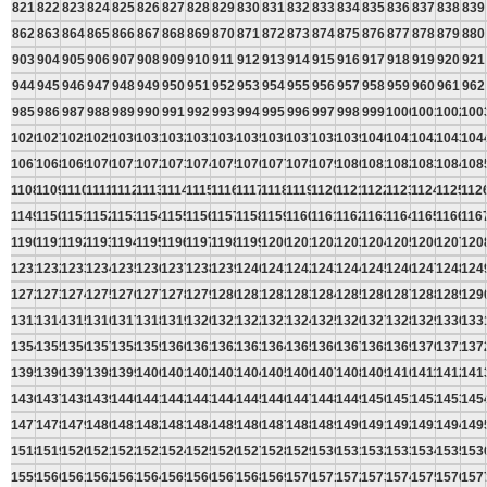
821
822
823
824
825
826
827
828
829
830
831
832
833
834
835
836
837
838
839
862
863
864
865
866
867
868
869
870
871
872
873
874
875
876
877
878
879
880
903
904
905
906
907
908
909
910
911
912
913
914
915
916
917
918
919
920
921
944
945
946
947
948
949
950
951
952
953
954
955
956
957
958
959
960
961
962
985
986
987
988
989
990
991
992
993
994
995
996
997
998
999
1000
1001
1002
100
1026
1027
1028
1029
1030
1031
1032
1033
1034
1035
1036
1037
1038
1039
1040
1041
1042
1043
104
1067
1068
1069
1070
1071
1072
1073
1074
1075
1076
1077
1078
1079
1080
1081
1082
1083
1084
108
1108
1109
1110
1111
1112
1113
1114
1115
1116
1117
1118
1119
1120
1121
1122
1123
1124
1125
112
1149
1150
1151
1152
1153
1154
1155
1156
1157
1158
1159
1160
1161
1162
1163
1164
1165
1166
116
1190
1191
1192
1193
1194
1195
1196
1197
1198
1199
1200
1201
1202
1203
1204
1205
1206
1207
120
1231
1232
1233
1234
1235
1236
1237
1238
1239
1240
1241
1242
1243
1244
1245
1246
1247
1248
124
1272
1273
1274
1275
1276
1277
1278
1279
1280
1281
1282
1283
1284
1285
1286
1287
1288
1289
129
1313
1314
1315
1316
1317
1318
1319
1320
1321
1322
1323
1324
1325
1326
1327
1328
1329
1330
133
1354
1355
1356
1357
1358
1359
1360
1361
1362
1363
1364
1365
1366
1367
1368
1369
1370
1371
137
1395
1396
1397
1398
1399
1400
1401
1402
1403
1404
1405
1406
1407
1408
1409
1410
1411
1412
141
1436
1437
1438
1439
1440
1441
1442
1443
1444
1445
1446
1447
1448
1449
1450
1451
1452
1453
145
1477
1478
1479
1480
1481
1482
1483
1484
1485
1486
1487
1488
1489
1490
1491
1492
1493
1494
149
1518
1519
1520
1521
1522
1523
1524
1525
1526
1527
1528
1529
1530
1531
1532
1533
1534
1535
153
1559
1560
1561
1562
1563
1564
1565
1566
1567
1568
1569
1570
1571
1572
1573
1574
1575
1576
157