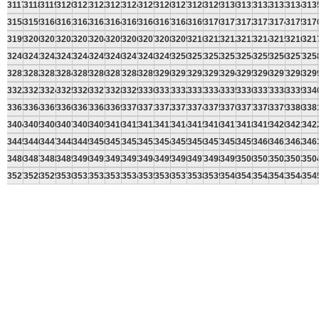
3117
3118
3119
3120
3121
3122
3123
3124
3125
3126
3127
3128
3129
3130
3131
3132
3133
3134
313
3158
3159
3160
3161
3162
3163
3164
3165
3166
3167
3168
3169
3170
3171
3172
3173
3174
3175
317
3199
3200
3201
3202
3203
3204
3205
3206
3207
3208
3209
3210
3211
3212
3213
3214
3215
3216
321
3240
3241
3242
3243
3244
3245
3246
3247
3248
3249
3250
3251
3252
3253
3254
3255
3256
3257
325
3281
3282
3283
3284
3285
3286
3287
3288
3289
3290
3291
3292
3293
3294
3295
3296
3297
3298
329
3322
3323
3324
3325
3326
3327
3328
3329
3330
3331
3332
3333
3334
3335
3336
3337
3338
3339
334
3363
3364
3365
3366
3367
3368
3369
3370
3371
3372
3373
3374
3375
3376
3377
3378
3379
3380
338
3404
3405
3406
3407
3408
3409
3410
3411
3412
3413
3414
3415
3416
3417
3418
3419
3420
3421
342
3445
3446
3447
3448
3449
3450
3451
3452
3453
3454
3455
3456
3457
3458
3459
3460
3461
3462
346
3486
3487
3488
3489
3490
3491
3492
3493
3494
3495
3496
3497
3498
3499
3500
3501
3502
3503
350
3527
3528
3529
3530
3531
3532
3533
3534
3535
3536
3537
3538
3539
3540
3541
3542
3543
3544
354