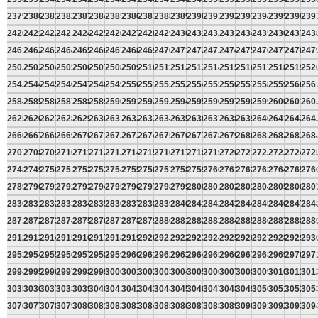
2379
2380
2381
2382
2383
2384
2385
2386
2387
2388
2389
2390
2391
2392
2393
2394
2395
2396
239
2420
2421
2422
2423
2424
2425
2426
2427
2428
2429
2430
2431
2432
2433
2434
2435
2436
2437
243
2461
2462
2463
2464
2465
2466
2467
2468
2469
2470
2471
2472
2473
2474
2475
2476
2477
2478
247
2502
2503
2504
2505
2506
2507
2508
2509
2510
2511
2512
2513
2514
2515
2516
2517
2518
2519
252
2543
2544
2545
2546
2547
2548
2549
2550
2551
2552
2553
2554
2555
2556
2557
2558
2559
2560
256
2584
2585
2586
2587
2588
2589
2590
2591
2592
2593
2594
2595
2596
2597
2598
2599
2600
2601
260
2625
2626
2627
2628
2629
2630
2631
2632
2633
2634
2635
2636
2637
2638
2639
2640
2641
2642
264
2666
2667
2668
2669
2670
2671
2672
2673
2674
2675
2676
2677
2678
2679
2680
2681
2682
2683
268
2707
2708
2709
2710
2711
2712
2713
2714
2715
2716
2717
2718
2719
2720
2721
2722
2723
2724
272
2748
2749
2750
2751
2752
2753
2754
2755
2756
2757
2758
2759
2760
2761
2762
2763
2764
2765
276
2789
2790
2791
2792
2793
2794
2795
2796
2797
2798
2799
2800
2801
2802
2803
2804
2805
2806
280
2830
2831
2832
2833
2834
2835
2836
2837
2838
2839
2840
2841
2842
2843
2844
2845
2846
2847
284
2871
2872
2873
2874
2875
2876
2877
2878
2879
2880
2881
2882
2883
2884
2885
2886
2887
2888
288
2912
2913
2914
2915
2916
2917
2918
2919
2920
2921
2922
2923
2924
2925
2926
2927
2928
2929
293
2953
2954
2955
2956
2957
2958
2959
2960
2961
2962
2963
2964
2965
2966
2967
2968
2969
2970
297
2994
2995
2996
2997
2998
2999
3000
3001
3002
3003
3004
3005
3006
3007
3008
3009
3010
3011
301
3035
3036
3037
3038
3039
3040
3041
3042
3043
3044
3045
3046
3047
3048
3049
3050
3051
3052
305
3076
3077
3078
3079
3080
3081
3082
3083
3084
3085
3086
3087
3088
3089
3090
3091
3092
3093
309