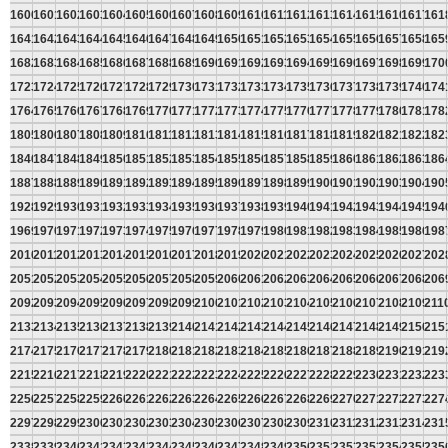
1600
1601
1602
1603
1604
1605
1606
1607
1608
1609
1610
1611
1612
1613
1614
1615
1616
1617
161
1641
1642
1643
1644
1645
1646
1647
1648
1649
1650
1651
1652
1653
1654
1655
1656
1657
1658
165
1682
1683
1684
1685
1686
1687
1688
1689
1690
1691
1692
1693
1694
1695
1696
1697
1698
1699
170
1723
1724
1725
1726
1727
1728
1729
1730
1731
1732
1733
1734
1735
1736
1737
1738
1739
1740
174
1764
1765
1766
1767
1768
1769
1770
1771
1772
1773
1774
1775
1776
1777
1778
1779
1780
1781
178
1805
1806
1807
1808
1809
1810
1811
1812
1813
1814
1815
1816
1817
1818
1819
1820
1821
1822
182
1846
1847
1848
1849
1850
1851
1852
1853
1854
1855
1856
1857
1858
1859
1860
1861
1862
1863
186
1887
1888
1889
1890
1891
1892
1893
1894
1895
1896
1897
1898
1899
1900
1901
1902
1903
1904
190
1928
1929
1930
1931
1932
1933
1934
1935
1936
1937
1938
1939
1940
1941
1942
1943
1944
1945
194
1969
1970
1971
1972
1973
1974
1975
1976
1977
1978
1979
1980
1981
1982
1983
1984
1985
1986
198
2010
2011
2012
2013
2014
2015
2016
2017
2018
2019
2020
2021
2022
2023
2024
2025
2026
2027
202
2051
2052
2053
2054
2055
2056
2057
2058
2059
2060
2061
2062
2063
2064
2065
2066
2067
2068
206
2092
2093
2094
2095
2096
2097
2098
2099
2100
2101
2102
2103
2104
2105
2106
2107
2108
2109
211
2133
2134
2135
2136
2137
2138
2139
2140
2141
2142
2143
2144
2145
2146
2147
2148
2149
2150
215
2174
2175
2176
2177
2178
2179
2180
2181
2182
2183
2184
2185
2186
2187
2188
2189
2190
2191
219
2215
2216
2217
2218
2219
2220
2221
2222
2223
2224
2225
2226
2227
2228
2229
2230
2231
2232
223
2256
2257
2258
2259
2260
2261
2262
2263
2264
2265
2266
2267
2268
2269
2270
2271
2272
2273
227
2297
2298
2299
2300
2301
2302
2303
2304
2305
2306
2307
2308
2309
2310
2311
2312
2313
2314
231
2338
2339
2340
2341
2342
2343
2344
2345
2346
2347
2348
2349
2350
2351
2352
2353
2354
2355
235