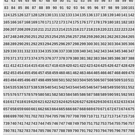
42
43
44
45
46
47
48
49
50
51
52
53
54
55
56
57
58
59
60
83
84
85
86
87
88
89
90
91
92
93
94
95
96
97
98
99
100
101
124
125
126
127
128
129
130
131
132
133
134
135
136
137
138
139
140
141
142
165
166
167
168
169
170
171
172
173
174
175
176
177
178
179
180
181
182
183
206
207
208
209
210
211
212
213
214
215
216
217
218
219
220
221
222
223
224
247
248
249
250
251
252
253
254
255
256
257
258
259
260
261
262
263
264
265
288
289
290
291
292
293
294
295
296
297
298
299
300
301
302
303
304
305
306
329
330
331
332
333
334
335
336
337
338
339
340
341
342
343
344
345
346
347
370
371
372
373
374
375
376
377
378
379
380
381
382
383
384
385
386
387
388
411
412
413
414
415
416
417
418
419
420
421
422
423
424
425
426
427
428
429
452
453
454
455
456
457
458
459
460
461
462
463
464
465
466
467
468
469
470
493
494
495
496
497
498
499
500
501
502
503
504
505
506
507
508
509
510
511
534
535
536
537
538
539
540
541
542
543
544
545
546
547
548
549
550
551
552
575
576
577
578
579
580
581
582
583
584
585
586
587
588
589
590
591
592
593
616
617
618
619
620
621
622
623
624
625
626
627
628
629
630
631
632
633
634
657
658
659
660
661
662
663
664
665
666
667
668
669
670
671
672
673
674
675
698
699
700
701
702
703
704
705
706
707
708
709
710
711
712
713
714
715
716
739
740
741
742
743
744
745
746
747
748
749
750
751
752
753
754
755
756
757
780
781
782
783
784
785
786
787
788
789
790
791
792
793
794
795
796
797
798