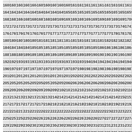
1600
1601
1602
1603
1604
1605
1606
1607
1608
1609
1610
1611
1612
1613
1614
1615
1616
1617
161
1641
1642
1643
1644
1645
1646
1647
1648
1649
1650
1651
1652
1653
1654
1655
1656
1657
1658
165
1682
1683
1684
1685
1686
1687
1688
1689
1690
1691
1692
1693
1694
1695
1696
1697
1698
1699
170
1723
1724
1725
1726
1727
1728
1729
1730
1731
1732
1733
1734
1735
1736
1737
1738
1739
1740
174
1764
1765
1766
1767
1768
1769
1770
1771
1772
1773
1774
1775
1776
1777
1778
1779
1780
1781
178
1805
1806
1807
1808
1809
1810
1811
1812
1813
1814
1815
1816
1817
1818
1819
1820
1821
1822
182
1846
1847
1848
1849
1850
1851
1852
1853
1854
1855
1856
1857
1858
1859
1860
1861
1862
1863
186
1887
1888
1889
1890
1891
1892
1893
1894
1895
1896
1897
1898
1899
1900
1901
1902
1903
1904
190
1928
1929
1930
1931
1932
1933
1934
1935
1936
1937
1938
1939
1940
1941
1942
1943
1944
1945
194
1969
1970
1971
1972
1973
1974
1975
1976
1977
1978
1979
1980
1981
1982
1983
1984
1985
1986
198
2010
2011
2012
2013
2014
2015
2016
2017
2018
2019
2020
2021
2022
2023
2024
2025
2026
2027
202
2051
2052
2053
2054
2055
2056
2057
2058
2059
2060
2061
2062
2063
2064
2065
2066
2067
2068
206
2092
2093
2094
2095
2096
2097
2098
2099
2100
2101
2102
2103
2104
2105
2106
2107
2108
2109
211
2133
2134
2135
2136
2137
2138
2139
2140
2141
2142
2143
2144
2145
2146
2147
2148
2149
2150
215
2174
2175
2176
2177
2178
2179
2180
2181
2182
2183
2184
2185
2186
2187
2188
2189
2190
2191
219
2215
2216
2217
2218
2219
2220
2221
2222
2223
2224
2225
2226
2227
2228
2229
2230
2231
2232
223
2256
2257
2258
2259
2260
2261
2262
2263
2264
2265
2266
2267
2268
2269
2270
2271
2272
2273
227
2297
2298
2299
2300
2301
2302
2303
2304
2305
2306
2307
2308
2309
2310
2311
2312
2313
2314
231