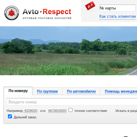
Как стать клиентом
Джапан Авто
По номеру
По группам
По автомобилю
Помощь менедже
Например,
9228020
или
MC0810003
точное соответствие
Искать в раз
Дальний заказ.