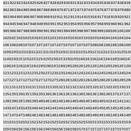
821
822
823
824
825
826
827
828
829
830
831
832
833
834
835
836
837
838
839
862
863
864
865
866
867
868
869
870
871
872
873
874
875
876
877
878
879
880
903
904
905
906
907
908
909
910
911
912
913
914
915
916
917
918
919
920
921
944
945
946
947
948
949
950
951
952
953
954
955
956
957
958
959
960
961
962
985
986
987
988
989
990
991
992
993
994
995
996
997
998
999
1000
1001
1002
100
1026
1027
1028
1029
1030
1031
1032
1033
1034
1035
1036
1037
1038
1039
1040
1041
1042
1043
104
1067
1068
1069
1070
1071
1072
1073
1074
1075
1076
1077
1078
1079
1080
1081
1082
1083
1084
108
1108
1109
1110
1111
1112
1113
1114
1115
1116
1117
1118
1119
1120
1121
1122
1123
1124
1125
112
1149
1150
1151
1152
1153
1154
1155
1156
1157
1158
1159
1160
1161
1162
1163
1164
1165
1166
116
1190
1191
1192
1193
1194
1195
1196
1197
1198
1199
1200
1201
1202
1203
1204
1205
1206
1207
120
1231
1232
1233
1234
1235
1236
1237
1238
1239
1240
1241
1242
1243
1244
1245
1246
1247
1248
124
1272
1273
1274
1275
1276
1277
1278
1279
1280
1281
1282
1283
1284
1285
1286
1287
1288
1289
129
1313
1314
1315
1316
1317
1318
1319
1320
1321
1322
1323
1324
1325
1326
1327
1328
1329
1330
133
1354
1355
1356
1357
1358
1359
1360
1361
1362
1363
1364
1365
1366
1367
1368
1369
1370
1371
137
1395
1396
1397
1398
1399
1400
1401
1402
1403
1404
1405
1406
1407
1408
1409
1410
1411
1412
141
1436
1437
1438
1439
1440
1441
1442
1443
1444
1445
1446
1447
1448
1449
1450
1451
1452
1453
145
1477
1478
1479
1480
1481
1482
1483
1484
1485
1486
1487
1488
1489
1490
1491
1492
1493
1494
149
1518
1519
1520
1521
1522
1523
1524
1525
1526
1527
1528
1529
1530
1531
1532
1533
1534
1535
153
1559
1560
1561
1562
1563
1564
1565
1566
1567
1568
1569
1570
1571
1572
1573
1574
1575
1576
157