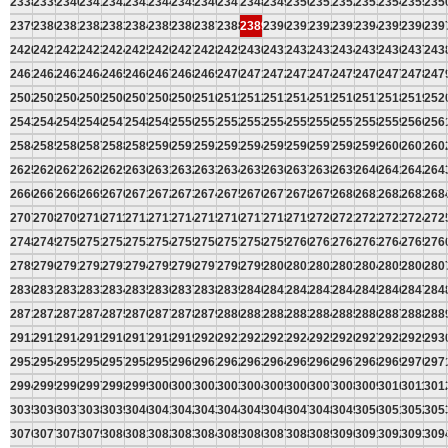
2338
2339
2340
2341
2342
2343
2344
2345
2346
2347
2348
2349
2350
2351
2352
2353
2354
2355
235
2379
2380
2381
2382
2383
2384
2385
2386
2387
2388
2389
2390
2391
2392
2393
2394
2395
2396
239
2420
2421
2422
2423
2424
2425
2426
2427
2428
2429
2430
2431
2432
2433
2434
2435
2436
2437
243
2461
2462
2463
2464
2465
2466
2467
2468
2469
2470
2471
2472
2473
2474
2475
2476
2477
2478
247
2502
2503
2504
2505
2506
2507
2508
2509
2510
2511
2512
2513
2514
2515
2516
2517
2518
2519
252
2543
2544
2545
2546
2547
2548
2549
2550
2551
2552
2553
2554
2555
2556
2557
2558
2559
2560
256
2584
2585
2586
2587
2588
2589
2590
2591
2592
2593
2594
2595
2596
2597
2598
2599
2600
2601
260
2625
2626
2627
2628
2629
2630
2631
2632
2633
2634
2635
2636
2637
2638
2639
2640
2641
2642
264
2666
2667
2668
2669
2670
2671
2672
2673
2674
2675
2676
2677
2678
2679
2680
2681
2682
2683
268
2707
2708
2709
2710
2711
2712
2713
2714
2715
2716
2717
2718
2719
2720
2721
2722
2723
2724
272
2748
2749
2750
2751
2752
2753
2754
2755
2756
2757
2758
2759
2760
2761
2762
2763
2764
2765
276
2789
2790
2791
2792
2793
2794
2795
2796
2797
2798
2799
2800
2801
2802
2803
2804
2805
2806
280
2830
2831
2832
2833
2834
2835
2836
2837
2838
2839
2840
2841
2842
2843
2844
2845
2846
2847
284
2871
2872
2873
2874
2875
2876
2877
2878
2879
2880
2881
2882
2883
2884
2885
2886
2887
2888
288
2912
2913
2914
2915
2916
2917
2918
2919
2920
2921
2922
2923
2924
2925
2926
2927
2928
2929
293
2953
2954
2955
2956
2957
2958
2959
2960
2961
2962
2963
2964
2965
2966
2967
2968
2969
2970
297
2994
2995
2996
2997
2998
2999
3000
3001
3002
3003
3004
3005
3006
3007
3008
3009
3010
3011
301
3035
3036
3037
3038
3039
3040
3041
3042
3043
3044
3045
3046
3047
3048
3049
3050
3051
3052
305
3076
3077
3078
3079
3080
3081
3082
3083
3084
3085
3086
3087
3088
3089
3090
3091
3092
3093
309