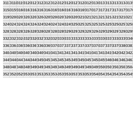
3117
3118
3119
3120
3121
3122
3123
3124
3125
3126
3127
3128
3129
3130
3131
3132
3133
3134
313
3158
3159
3160
3161
3162
3163
3164
3165
3166
3167
3168
3169
3170
3171
3172
3173
3174
3175
317
3199
3200
3201
3202
3203
3204
3205
3206
3207
3208
3209
3210
3211
3212
3213
3214
3215
3216
321
3240
3241
3242
3243
3244
3245
3246
3247
3248
3249
3250
3251
3252
3253
3254
3255
3256
3257
325
3281
3282
3283
3284
3285
3286
3287
3288
3289
3290
3291
3292
3293
3294
3295
3296
3297
3298
329
3322
3323
3324
3325
3326
3327
3328
3329
3330
3331
3332
3333
3334
3335
3336
3337
3338
3339
334
3363
3364
3365
3366
3367
3368
3369
3370
3371
3372
3373
3374
3375
3376
3377
3378
3379
3380
338
3404
3405
3406
3407
3408
3409
3410
3411
3412
3413
3414
3415
3416
3417
3418
3419
3420
3421
342
3445
3446
3447
3448
3449
3450
3451
3452
3453
3454
3455
3456
3457
3458
3459
3460
3461
3462
346
3486
3487
3488
3489
3490
3491
3492
3493
3494
3495
3496
3497
3498
3499
3500
3501
3502
3503
350
3527
3528
3529
3530
3531
3532
3533
3534
3535
3536
3537
3538
3539
3540
3541
3542
3543
3544
354