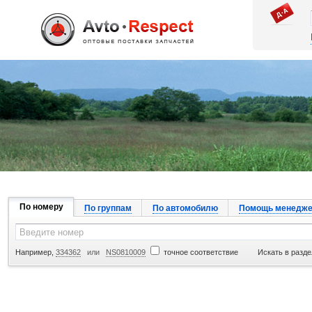
Джапан Авто
По номеру
По группам
По автомобилю
Помощь менедже
Например,
334362
или
NS0810009
точное соответствие
Искать в разде