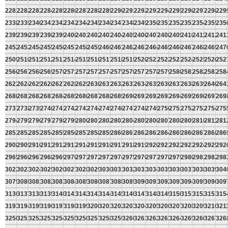
2281
2282
2283
2284
2285
2286
2287
2288
2289
2290
2291
2292
2293
2294
2295
2296
2297
2298
229
2338
2339
2340
2341
2342
2343
2344
2345
2346
2347
2348
2349
2350
2351
2352
2353
2354
2355
235
2395
2396
2397
2398
2399
2400
2401
2402
2403
2404
2405
2406
2407
2408
2409
2410
2411
2412
241
2452
2453
2454
2455
2456
2457
2458
2459
2460
2461
2462
2463
2464
2465
2466
2467
2468
2469
247
2509
2510
2511
2512
2513
2514
2515
2516
2517
2518
2519
2520
2521
2522
2523
2524
2525
2526
252
2566
2567
2568
2569
2570
2571
2572
2573
2574
2575
2576
2577
2578
2579
2580
2581
2582
2583
258
2623
2624
2625
2626
2627
2628
2629
2630
2631
2632
2633
2634
2635
2636
2637
2638
2639
2640
264
2680
2681
2682
2683
2684
2685
2686
2687
2688
2689
2690
2691
2692
2693
2694
2695
2696
2697
269
2737
2738
2739
2740
2741
2742
2743
2744
2745
2746
2747
2748
2749
2750
2751
2752
2753
2754
275
2794
2795
2796
2797
2798
2799
2800
2801
2802
2803
2804
2805
2806
2807
2808
2809
2810
2811
281
2851
2852
2853
2854
2855
2856
2857
2858
2859
2860
2861
2862
2863
2864
2865
2866
2867
2868
286
2908
2909
2910
2911
2912
2913
2914
2915
2916
2917
2918
2919
2920
2921
2922
2923
2924
2925
292
2965
2966
2967
2968
2969
2970
2971
2972
2973
2974
2975
2976
2977
2978
2979
2980
2981
2982
298
3022
3023
3024
3025
3026
3027
3028
3029
3030
3031
3032
3033
3034
3035
3036
3037
3038
3039
304
3079
3080
3081
3082
3083
3084
3085
3086
3087
3088
3089
3090
3091
3092
3093
3094
3095
3096
309
3136
3137
3138
3139
3140
3141
3142
3143
3144
3145
3146
3147
3148
3149
3150
3151
3152
3153
315
3193
3194
3195
3196
3197
3198
3199
3200
3201
3202
3203
3204
3205
3206
3207
3208
3209
3210
321
3250
3251
3252
3253
3254
3255
3256
3257
3258
3259
3260
3261
3262
3263
3264
3265
3266
3267
326