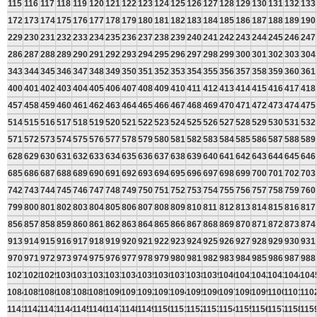
115
116
117
118
119
120
121
122
123
124
125
126
127
128
129
130
131
132
133
172
173
174
175
176
177
178
179
180
181
182
183
184
185
186
187
188
189
190
229
230
231
232
233
234
235
236
237
238
239
240
241
242
243
244
245
246
247
286
287
288
289
290
291
292
293
294
295
296
297
298
299
300
301
302
303
304
343
344
345
346
347
348
349
350
351
352
353
354
355
356
357
358
359
360
361
400
401
402
403
404
405
406
407
408
409
410
411
412
413
414
415
416
417
418
457
458
459
460
461
462
463
464
465
466
467
468
469
470
471
472
473
474
475
514
515
516
517
518
519
520
521
522
523
524
525
526
527
528
529
530
531
532
571
572
573
574
575
576
577
578
579
580
581
582
583
584
585
586
587
588
589
628
629
630
631
632
633
634
635
636
637
638
639
640
641
642
643
644
645
646
685
686
687
688
689
690
691
692
693
694
695
696
697
698
699
700
701
702
703
742
743
744
745
746
747
748
749
750
751
752
753
754
755
756
757
758
759
760
799
800
801
802
803
804
805
806
807
808
809
810
811
812
813
814
815
816
817
856
857
858
859
860
861
862
863
864
865
866
867
868
869
870
871
872
873
874
913
914
915
916
917
918
919
920
921
922
923
924
925
926
927
928
929
930
931
970
971
972
973
974
975
976
977
978
979
980
981
982
983
984
985
986
987
988
1027
1028
1029
1030
1031
1032
1033
1034
1035
1036
1037
1038
1039
1040
1041
1042
1043
1044
104
1084
1085
1086
1087
1088
1089
1090
1091
1092
1093
1094
1095
1096
1097
1098
1099
1100
1101
110
1141
1142
1143
1144
1145
1146
1147
1148
1149
1150
1151
1152
1153
1154
1155
1156
1157
1158
115