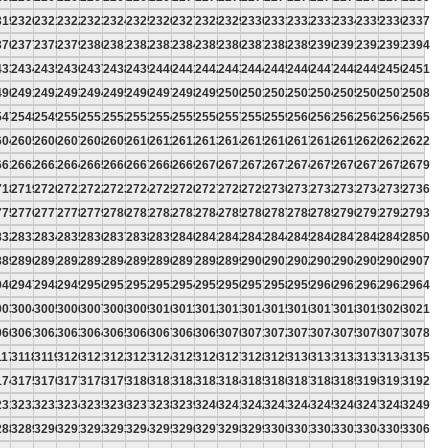
319
2320
2321
2322
2323
2324
2325
2326
2327
2328
2329
2330
2331
2332
2333
2334
2335
2336
2337
376
2377
2378
2379
2380
2381
2382
2383
2384
2385
2386
2387
2388
2389
2390
2391
2392
2393
2394
433
2434
2435
2436
2437
2438
2439
2440
2441
2442
2443
2444
2445
2446
2447
2448
2449
2450
2451
490
2491
2492
2493
2494
2495
2496
2497
2498
2499
2500
2501
2502
2503
2504
2505
2506
2507
2508
547
2548
2549
2550
2551
2552
2553
2554
2555
2556
2557
2558
2559
2560
2561
2562
2563
2564
2565
604
2605
2606
2607
2608
2609
2610
2611
2612
2613
2614
2615
2616
2617
2618
2619
2620
2621
2622
661
2662
2663
2664
2665
2666
2667
2668
2669
2670
2671
2672
2673
2674
2675
2676
2677
2678
2679
718
2719
2720
2721
2722
2723
2724
2725
2726
2727
2728
2729
2730
2731
2732
2733
2734
2735
2736
775
2776
2777
2778
2779
2780
2781
2782
2783
2784
2785
2786
2787
2788
2789
2790
2791
2792
2793
832
2833
2834
2835
2836
2837
2838
2839
2840
2841
2842
2843
2844
2845
2846
2847
2848
2849
2850
889
2890
2891
2892
2893
2894
2895
2896
2897
2898
2899
2900
2901
2902
2903
2904
2905
2906
2907
946
2947
2948
2949
2950
2951
2952
2953
2954
2955
2956
2957
2958
2959
2960
2961
2962
2963
2964
003
3004
3005
3006
3007
3008
3009
3010
3011
3012
3013
3014
3015
3016
3017
3018
3019
3020
3021
060
3061
3062
3063
3064
3065
3066
3067
3068
3069
3070
3071
3072
3073
3074
3075
3076
3077
3078
117
3118
3119
3120
3121
3122
3123
3124
3125
3126
3127
3128
3129
3130
3131
3132
3133
3134
3135
174
3175
3176
3177
3178
3179
3180
3181
3182
3183
3184
3185
3186
3187
3188
3189
3190
3191
3192
231
3232
3233
3234
3235
3236
3237
3238
3239
3240
3241
3242
3243
3244
3245
3246
3247
3248
3249
288
3289
3290
3291
3292
3293
3294
3295
3296
3297
3298
3299
3300
3301
3302
3303
3304
3305
3306