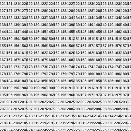
6
1217
1218
1219
1220
1221
1222
1223
1224
1225
1226
1227
1228
1229
1230
1231
1232
1233
1234
1235
1
3
1274
1275
1276
1277
1278
1279
1280
1281
1282
1283
1284
1285
1286
1287
1288
1289
1290
1291
1292
1
0
1331
1332
1333
1334
1335
1336
1337
1338
1339
1340
1341
1342
1343
1344
1345
1346
1347
1348
1349
1
7
1388
1389
1390
1391
1392
1393
1394
1395
1396
1397
1398
1399
1400
1401
1402
1403
1404
1405
1406
1
4
1445
1446
1447
1448
1449
1450
1451
1452
1453
1454
1455
1456
1457
1458
1459
1460
1461
1462
1463
1
1
1502
1503
1504
1505
1506
1507
1508
1509
1510
1511
1512
1513
1514
1515
1516
1517
1518
1519
1520
1
8
1559
1560
1561
1562
1563
1564
1565
1566
1567
1568
1569
1570
1571
1572
1573
1574
1575
1576
1577
1
5
1616
1617
1618
1619
1620
1621
1622
1623
1624
1625
1626
1627
1628
1629
1630
1631
1632
1633
1634
1
2
1673
1674
1675
1676
1677
1678
1679
1680
1681
1682
1683
1684
1685
1686
1687
1688
1689
1690
1691
1
9
1730
1731
1732
1733
1734
1735
1736
1737
1738
1739
1740
1741
1742
1743
1744
1745
1746
1747
1748
1
6
1787
1788
1789
1790
1791
1792
1793
1794
1795
1796
1797
1798
1799
1800
1801
1802
1803
1804
1805
1
3
1844
1845
1846
1847
1848
1849
1850
1851
1852
1853
1854
1855
1856
1857
1858
1859
1860
1861
1862
1
0
1901
1902
1903
1904
1905
1906
1907
1908
1909
1910
1911
1912
1913
1914
1915
1916
1917
1918
1919
1
7
1958
1959
1960
1961
1962
1963
1964
1965
1966
1967
1968
1969
1970
1971
1972
1973
1974
1975
1976
1
4
2015
2016
2017
2018
2019
2020
2021
2022
2023
2024
2025
2026
2027
2028
2029
2030
2031
2032
2033
2
1
2072
2073
2074
2075
2076
2077
2078
2079
2080
2081
2082
2083
2084
2085
2086
2087
2088
2089
2090
2
8
2129
2130
2131
2132
2133
2134
2135
2136
2137
2138
2139
2140
2141
2142
2143
2144
2145
2146
2147
2
5
2186
2187
2188
2189
2190
2191
2192
2193
2194
2195
2196
2197
2198
2199
2200
2201
2202
2203
2204
2
2
2243
2244
2245
2246
2247
2248
2249
2250
2251
2252
2253
2254
2255
2256
2257
2258
2259
2260
2261
2