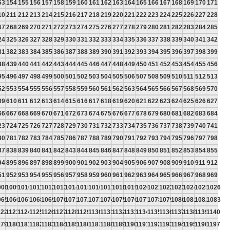
53
154
155
156
157
158
159
160
161
162
163
164
165
166
167
168
169
170
171
10
211
212
213
214
215
216
217
218
219
220
221
222
223
224
225
226
227
228
67
268
269
270
271
272
273
274
275
276
277
278
279
280
281
282
283
284
285
24
325
326
327
328
329
330
331
332
333
334
335
336
337
338
339
340
341
342
81
382
383
384
385
386
387
388
389
390
391
392
393
394
395
396
397
398
399
38
439
440
441
442
443
444
445
446
447
448
449
450
451
452
453
454
455
456
95
496
497
498
499
500
501
502
503
504
505
506
507
508
509
510
511
512
513
52
553
554
555
556
557
558
559
560
561
562
563
564
565
566
567
568
569
570
09
610
611
612
613
614
615
616
617
618
619
620
621
622
623
624
625
626
627
66
667
668
669
670
671
672
673
674
675
676
677
678
679
680
681
682
683
684
23
724
725
726
727
728
729
730
731
732
733
734
735
736
737
738
739
740
741
80
781
782
783
784
785
786
787
788
789
790
791
792
793
794
795
796
797
798
37
838
839
840
841
842
843
844
845
846
847
848
849
850
851
852
853
854
855
94
895
896
897
898
899
900
901
902
903
904
905
906
907
908
909
910
911
912
51
952
953
954
955
956
957
958
959
960
961
962
963
964
965
966
967
968
969
008
1009
1010
1011
1012
1013
1014
1015
1016
1017
1018
1019
1020
1021
1022
1023
1024
1025
1026
065
1066
1067
1068
1069
1070
1071
1072
1073
1074
1075
1076
1077
1078
1079
1080
1081
1082
1083
122
1123
1124
1125
1126
1127
1128
1129
1130
1131
1132
1133
1134
1135
1136
1137
1138
1139
1140
179
1180
1181
1182
1183
1184
1185
1186
1187
1188
1189
1190
1191
1192
1193
1194
1195
1196
1197