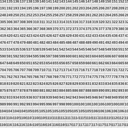
134
135
136
137
138
139
140
141
142
143
144
145
146
147
148
149
150
151
152
1
191
192
193
194
195
196
197
198
199
200
201
202
203
204
205
206
207
208
209
2
248
249
250
251
252
253
254
255
256
257
258
259
260
261
262
263
264
265
266
2
305
306
307
308
309
310
311
312
313
314
315
316
317
318
319
320
321
322
323
3
362
363
364
365
366
367
368
369
370
371
372
373
374
375
376
377
378
379
380
3
419
420
421
422
423
424
425
426
427
428
429
430
431
432
433
434
435
436
437
4
476
477
478
479
480
481
482
483
484
485
486
487
488
489
490
491
492
493
494
4
533
534
535
536
537
538
539
540
541
542
543
544
545
546
547
548
549
550
551
5
590
591
592
593
594
595
596
597
598
599
600
601
602
603
604
605
606
607
608
6
647
648
649
650
651
652
653
654
655
656
657
658
659
660
661
662
663
664
665
6
704
705
706
707
708
709
710
711
712
713
714
715
716
717
718
719
720
721
722
7
761
762
763
764
765
766
767
768
769
770
771
772
773
774
775
776
777
778
779
7
818
819
820
821
822
823
824
825
826
827
828
829
830
831
832
833
834
835
836
8
875
876
877
878
879
880
881
882
883
884
885
886
887
888
889
890
891
892
893
8
932
933
934
935
936
937
938
939
940
941
942
943
944
945
946
947
948
949
950
9
989
990
991
992
993
994
995
996
997
998
999
1000
1001
1002
1003
1004
1005
1006
1007
1
5
1046
1047
1048
1049
1050
1051
1052
1053
1054
1055
1056
1057
1058
1059
1060
1061
1062
1063
1064
1
2
1103
1104
1105
1106
1107
1108
1109
1110
1111
1112
1113
1114
1115
1116
1117
1118
1119
1120
1121
1
9
1160
1161
1162
1163
1164
1165
1166
1167
1168
1169
1170
1171
1172
1173
1174
1175
1176
1177
1178
1