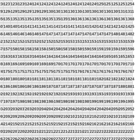
236
1237
1238
1239
1240
1241
1242
1243
1244
1245
1246
1247
1248
1249
1250
1251
1252
1253
1254
293
1294
1295
1296
1297
1298
1299
1300
1301
1302
1303
1304
1305
1306
1307
1308
1309
1310
1311
350
1351
1352
1353
1354
1355
1356
1357
1358
1359
1360
1361
1362
1363
1364
1365
1366
1367
1368
407
1408
1409
1410
1411
1412
1413
1414
1415
1416
1417
1418
1419
1420
1421
1422
1423
1424
1425
464
1465
1466
1467
1468
1469
1470
1471
1472
1473
1474
1475
1476
1477
1478
1479
1480
1481
1482
521
1522
1523
1524
1525
1526
1527
1528
1529
1530
1531
1532
1533
1534
1535
1536
1537
1538
1539
578
1579
1580
1581
1582
1583
1584
1585
1586
1587
1588
1589
1590
1591
1592
1593
1594
1595
1596
635
1636
1637
1638
1639
1640
1641
1642
1643
1644
1645
1646
1647
1648
1649
1650
1651
1652
1653
692
1693
1694
1695
1696
1697
1698
1699
1700
1701
1702
1703
1704
1705
1706
1707
1708
1709
1710
749
1750
1751
1752
1753
1754
1755
1756
1757
1758
1759
1760
1761
1762
1763
1764
1765
1766
1767
806
1807
1808
1809
1810
1811
1812
1813
1814
1815
1816
1817
1818
1819
1820
1821
1822
1823
1824
863
1864
1865
1866
1867
1868
1869
1870
1871
1872
1873
1874
1875
1876
1877
1878
1879
1880
1881
920
1921
1922
1923
1924
1925
1926
1927
1928
1929
1930
1931
1932
1933
1934
1935
1936
1937
1938
977
1978
1979
1980
1981
1982
1983
1984
1985
1986
1987
1988
1989
1990
1991
1992
1993
1994
1995
034
2035
2036
2037
2038
2039
2040
2041
2042
2043
2044
2045
2046
2047
2048
2049
2050
2051
2052
091
2092
2093
2094
2095
2096
2097
2098
2099
2100
2101
2102
2103
2104
2105
2106
2107
2108
2109
148
2149
2150
2151
2152
2153
2154
2155
2156
2157
2158
2159
2160
2161
2162
2163
2164
2165
2166
205
2206
2207
2208
2209
2210
2211
2212
2213
2214
2215
2216
2217
2218
2219
2220
2221
2222
2223
262
2263
2264
2265
2266
2267
2268
2269
2270
2271
2272
2273
2274
2275
2276
2277
2278
2279
2280