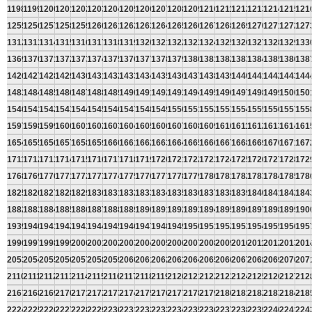
1198
1199
1200
1201
1202
1203
1204
1205
1206
1207
1208
1209
1210
1211
1212
1213
1214
1215
121
1255
1256
1257
1258
1259
1260
1261
1262
1263
1264
1265
1266
1267
1268
1269
1270
1271
1272
127
1312
1313
1314
1315
1316
1317
1318
1319
1320
1321
1322
1323
1324
1325
1326
1327
1328
1329
133
1369
1370
1371
1372
1373
1374
1375
1376
1377
1378
1379
1380
1381
1382
1383
1384
1385
1386
138
1426
1427
1428
1429
1430
1431
1432
1433
1434
1435
1436
1437
1438
1439
1440
1441
1442
1443
144
1483
1484
1485
1486
1487
1488
1489
1490
1491
1492
1493
1494
1495
1496
1497
1498
1499
1500
150
1540
1541
1542
1543
1544
1545
1546
1547
1548
1549
1550
1551
1552
1553
1554
1555
1556
1557
155
1597
1598
1599
1600
1601
1602
1603
1604
1605
1606
1607
1608
1609
1610
1611
1612
1613
1614
161
1654
1655
1656
1657
1658
1659
1660
1661
1662
1663
1664
1665
1666
1667
1668
1669
1670
1671
167
1711
1712
1713
1714
1715
1716
1717
1718
1719
1720
1721
1722
1723
1724
1725
1726
1727
1728
172
1768
1769
1770
1771
1772
1773
1774
1775
1776
1777
1778
1779
1780
1781
1782
1783
1784
1785
178
1825
1826
1827
1828
1829
1830
1831
1832
1833
1834
1835
1836
1837
1838
1839
1840
1841
1842
184
1882
1883
1884
1885
1886
1887
1888
1889
1890
1891
1892
1893
1894
1895
1896
1897
1898
1899
190
1939
1940
1941
1942
1943
1944
1945
1946
1947
1948
1949
1950
1951
1952
1953
1954
1955
1956
195
1996
1997
1998
1999
2000
2001
2002
2003
2004
2005
2006
2007
2008
2009
2010
2011
2012
2013
201
2053
2054
2055
2056
2057
2058
2059
2060
2061
2062
2063
2064
2065
2066
2067
2068
2069
2070
207
2110
2111
2112
2113
2114
2115
2116
2117
2118
2119
2120
2121
2122
2123
2124
2125
2126
2127
212
2167
2168
2169
2170
2171
2172
2173
2174
2175
2176
2177
2178
2179
2180
2181
2182
2183
2184
218
2224
2225
2226
2227
2228
2229
2230
2231
2232
2233
2234
2235
2236
2237
2238
2239
2240
2241
224