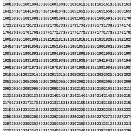
1600
1601
1602
1603
1604
1605
1606
1607
1608
1609
1610
1611
1612
1613
1614
1615
1616
1617
161
1641
1642
1643
1644
1645
1646
1647
1648
1649
1650
1651
1652
1653
1654
1655
1656
1657
1658
165
1682
1683
1684
1685
1686
1687
1688
1689
1690
1691
1692
1693
1694
1695
1696
1697
1698
1699
170
1723
1724
1725
1726
1727
1728
1729
1730
1731
1732
1733
1734
1735
1736
1737
1738
1739
1740
174
1764
1765
1766
1767
1768
1769
1770
1771
1772
1773
1774
1775
1776
1777
1778
1779
1780
1781
178
1805
1806
1807
1808
1809
1810
1811
1812
1813
1814
1815
1816
1817
1818
1819
1820
1821
1822
182
1846
1847
1848
1849
1850
1851
1852
1853
1854
1855
1856
1857
1858
1859
1860
1861
1862
1863
186
1887
1888
1889
1890
1891
1892
1893
1894
1895
1896
1897
1898
1899
1900
1901
1902
1903
1904
190
1928
1929
1930
1931
1932
1933
1934
1935
1936
1937
1938
1939
1940
1941
1942
1943
1944
1945
194
1969
1970
1971
1972
1973
1974
1975
1976
1977
1978
1979
1980
1981
1982
1983
1984
1985
1986
198
2010
2011
2012
2013
2014
2015
2016
2017
2018
2019
2020
2021
2022
2023
2024
2025
2026
2027
202
2051
2052
2053
2054
2055
2056
2057
2058
2059
2060
2061
2062
2063
2064
2065
2066
2067
2068
206
2092
2093
2094
2095
2096
2097
2098
2099
2100
2101
2102
2103
2104
2105
2106
2107
2108
2109
211
2133
2134
2135
2136
2137
2138
2139
2140
2141
2142
2143
2144
2145
2146
2147
2148
2149
2150
215
2174
2175
2176
2177
2178
2179
2180
2181
2182
2183
2184
2185
2186
2187
2188
2189
2190
2191
219
2215
2216
2217
2218
2219
2220
2221
2222
2223
2224
2225
2226
2227
2228
2229
2230
2231
2232
223
2256
2257
2258
2259
2260
2261
2262
2263
2264
2265
2266
2267
2268
2269
2270
2271
2272
2273
227
2297
2298
2299
2300
2301
2302
2303
2304
2305
2306
2307
2308
2309
2310
2311
2312
2313
2314
231
2338
2339
2340
2341
2342
2343
2344
2345
2346
2347
2348
2349
2350
2351
2352
2353
2354
2355
235