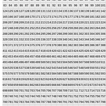
83
84
85
86
87
88
89
90
91
92
93
94
95
96
97
98
99
100
101
124
125
126
127
128
129
130
131
132
133
134
135
136
137
138
139
140
141
142
165
166
167
168
169
170
171
172
173
174
175
176
177
178
179
180
181
182
183
206
207
208
209
210
211
212
213
214
215
216
217
218
219
220
221
222
223
224
247
248
249
250
251
252
253
254
255
256
257
258
259
260
261
262
263
264
265
288
289
290
291
292
293
294
295
296
297
298
299
300
301
302
303
304
305
306
329
330
331
332
333
334
335
336
337
338
339
340
341
342
343
344
345
346
347
370
371
372
373
374
375
376
377
378
379
380
381
382
383
384
385
386
387
388
411
412
413
414
415
416
417
418
419
420
421
422
423
424
425
426
427
428
429
452
453
454
455
456
457
458
459
460
461
462
463
464
465
466
467
468
469
470
493
494
495
496
497
498
499
500
501
502
503
504
505
506
507
508
509
510
511
534
535
536
537
538
539
540
541
542
543
544
545
546
547
548
549
550
551
552
575
576
577
578
579
580
581
582
583
584
585
586
587
588
589
590
591
592
593
616
617
618
619
620
621
622
623
624
625
626
627
628
629
630
631
632
633
634
657
658
659
660
661
662
663
664
665
666
667
668
669
670
671
672
673
674
675
698
699
700
701
702
703
704
705
706
707
708
709
710
711
712
713
714
715
716
739
740
741
742
743
744
745
746
747
748
749
750
751
752
753
754
755
756
757
780
781
782
783
784
785
786
787
788
789
790
791
792
793
794
795
796
797
798