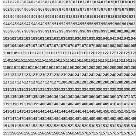
821
822
823
824
825
826
827
828
829
830
831
832
833
834
835
836
837
838
839
862
863
864
865
866
867
868
869
870
871
872
873
874
875
876
877
878
879
880
903
904
905
906
907
908
909
910
911
912
913
914
915
916
917
918
919
920
921
944
945
946
947
948
949
950
951
952
953
954
955
956
957
958
959
960
961
962
985
986
987
988
989
990
991
992
993
994
995
996
997
998
999
1000
1001
1002
100
1026
1027
1028
1029
1030
1031
1032
1033
1034
1035
1036
1037
1038
1039
1040
1041
1042
1043
104
1067
1068
1069
1070
1071
1072
1073
1074
1075
1076
1077
1078
1079
1080
1081
1082
1083
1084
108
1108
1109
1110
1111
1112
1113
1114
1115
1116
1117
1118
1119
1120
1121
1122
1123
1124
1125
112
1149
1150
1151
1152
1153
1154
1155
1156
1157
1158
1159
1160
1161
1162
1163
1164
1165
1166
116
1190
1191
1192
1193
1194
1195
1196
1197
1198
1199
1200
1201
1202
1203
1204
1205
1206
1207
120
1231
1232
1233
1234
1235
1236
1237
1238
1239
1240
1241
1242
1243
1244
1245
1246
1247
1248
124
1272
1273
1274
1275
1276
1277
1278
1279
1280
1281
1282
1283
1284
1285
1286
1287
1288
1289
129
1313
1314
1315
1316
1317
1318
1319
1320
1321
1322
1323
1324
1325
1326
1327
1328
1329
1330
133
1354
1355
1356
1357
1358
1359
1360
1361
1362
1363
1364
1365
1366
1367
1368
1369
1370
1371
137
1395
1396
1397
1398
1399
1400
1401
1402
1403
1404
1405
1406
1407
1408
1409
1410
1411
1412
141
1436
1437
1438
1439
1440
1441
1442
1443
1444
1445
1446
1447
1448
1449
1450
1451
1452
1453
145
1477
1478
1479
1480
1481
1482
1483
1484
1485
1486
1487
1488
1489
1490
1491
1492
1493
1494
149
1518
1519
1520
1521
1522
1523
1524
1525
1526
1527
1528
1529
1530
1531
1532
1533
1534
1535
153
1559
1560
1561
1562
1563
1564
1565
1566
1567
1568
1569
1570
1571
1572
1573
1574
1575
1576
157