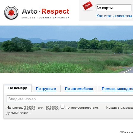
Как стать клиентом
Джапан Авто
По номеру
По группам
По автомобилю
Помощь менедже
Например,
G34367
или
9228006
точное соответствие
Искать в раздела
Дальний заказ.