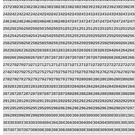
2379
2380
2381
2382
2383
2384
2385
2386
2387
2388
2389
2390
2391
2392
2393
2394
2395
2396
239
2420
2421
2422
2423
2424
2425
2426
2427
2428
2429
2430
2431
2432
2433
2434
2435
2436
2437
243
2461
2462
2463
2464
2465
2466
2467
2468
2469
2470
2471
2472
2473
2474
2475
2476
2477
2478
247
2502
2503
2504
2505
2506
2507
2508
2509
2510
2511
2512
2513
2514
2515
2516
2517
2518
2519
252
2543
2544
2545
2546
2547
2548
2549
2550
2551
2552
2553
2554
2555
2556
2557
2558
2559
2560
256
2584
2585
2586
2587
2588
2589
2590
2591
2592
2593
2594
2595
2596
2597
2598
2599
2600
2601
260
2625
2626
2627
2628
2629
2630
2631
2632
2633
2634
2635
2636
2637
2638
2639
2640
2641
2642
264
2666
2667
2668
2669
2670
2671
2672
2673
2674
2675
2676
2677
2678
2679
2680
2681
2682
2683
268
2707
2708
2709
2710
2711
2712
2713
2714
2715
2716
2717
2718
2719
2720
2721
2722
2723
2724
272
2748
2749
2750
2751
2752
2753
2754
2755
2756
2757
2758
2759
2760
2761
2762
2763
2764
2765
276
2789
2790
2791
2792
2793
2794
2795
2796
2797
2798
2799
2800
2801
2802
2803
2804
2805
2806
280
2830
2831
2832
2833
2834
2835
2836
2837
2838
2839
2840
2841
2842
2843
2844
2845
2846
2847
284
2871
2872
2873
2874
2875
2876
2877
2878
2879
2880
2881
2882
2883
2884
2885
2886
2887
2888
288
2912
2913
2914
2915
2916
2917
2918
2919
2920
2921
2922
2923
2924
2925
2926
2927
2928
2929
293
2953
2954
2955
2956
2957
2958
2959
2960
2961
2962
2963
2964
2965
2966
2967
2968
2969
2970
297
2994
2995
2996
2997
2998
2999
3000
3001
3002
3003
3004
3005
3006
3007
3008
3009
3010
3011
301
3035
3036
3037
3038
3039
3040
3041
3042
3043
3044
3045
3046
3047
3048
3049
3050
3051
3052
305
3076
3077
3078
3079
3080
3081
3082
3083
3084
3085
3086
3087
3088
3089
3090
3091
3092
3093
309