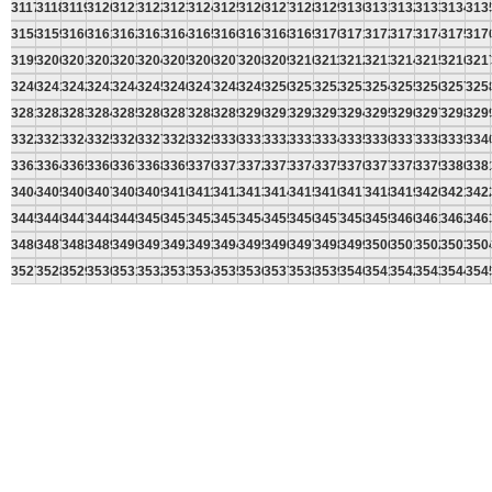
3117
3118
3119
3120
3121
3122
3123
3124
3125
3126
3127
3128
3129
3130
3131
3132
3133
3134
313
3158
3159
3160
3161
3162
3163
3164
3165
3166
3167
3168
3169
3170
3171
3172
3173
3174
3175
317
3199
3200
3201
3202
3203
3204
3205
3206
3207
3208
3209
3210
3211
3212
3213
3214
3215
3216
321
3240
3241
3242
3243
3244
3245
3246
3247
3248
3249
3250
3251
3252
3253
3254
3255
3256
3257
325
3281
3282
3283
3284
3285
3286
3287
3288
3289
3290
3291
3292
3293
3294
3295
3296
3297
3298
329
3322
3323
3324
3325
3326
3327
3328
3329
3330
3331
3332
3333
3334
3335
3336
3337
3338
3339
334
3363
3364
3365
3366
3367
3368
3369
3370
3371
3372
3373
3374
3375
3376
3377
3378
3379
3380
338
3404
3405
3406
3407
3408
3409
3410
3411
3412
3413
3414
3415
3416
3417
3418
3419
3420
3421
342
3445
3446
3447
3448
3449
3450
3451
3452
3453
3454
3455
3456
3457
3458
3459
3460
3461
3462
346
3486
3487
3488
3489
3490
3491
3492
3493
3494
3495
3496
3497
3498
3499
3500
3501
3502
3503
350
3527
3528
3529
3530
3531
3532
3533
3534
3535
3536
3537
3538
3539
3540
3541
3542
3543
3544
354