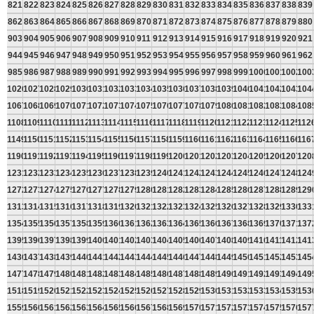
821
822
823
824
825
826
827
828
829
830
831
832
833
834
835
836
837
838
839
862
863
864
865
866
867
868
869
870
871
872
873
874
875
876
877
878
879
880
903
904
905
906
907
908
909
910
911
912
913
914
915
916
917
918
919
920
921
944
945
946
947
948
949
950
951
952
953
954
955
956
957
958
959
960
961
962
985
986
987
988
989
990
991
992
993
994
995
996
997
998
999
1000
1001
1002
100
1026
1027
1028
1029
1030
1031
1032
1033
1034
1035
1036
1037
1038
1039
1040
1041
1042
1043
104
1067
1068
1069
1070
1071
1072
1073
1074
1075
1076
1077
1078
1079
1080
1081
1082
1083
1084
108
1108
1109
1110
1111
1112
1113
1114
1115
1116
1117
1118
1119
1120
1121
1122
1123
1124
1125
112
1149
1150
1151
1152
1153
1154
1155
1156
1157
1158
1159
1160
1161
1162
1163
1164
1165
1166
116
1190
1191
1192
1193
1194
1195
1196
1197
1198
1199
1200
1201
1202
1203
1204
1205
1206
1207
120
1231
1232
1233
1234
1235
1236
1237
1238
1239
1240
1241
1242
1243
1244
1245
1246
1247
1248
124
1272
1273
1274
1275
1276
1277
1278
1279
1280
1281
1282
1283
1284
1285
1286
1287
1288
1289
129
1313
1314
1315
1316
1317
1318
1319
1320
1321
1322
1323
1324
1325
1326
1327
1328
1329
1330
133
1354
1355
1356
1357
1358
1359
1360
1361
1362
1363
1364
1365
1366
1367
1368
1369
1370
1371
137
1395
1396
1397
1398
1399
1400
1401
1402
1403
1404
1405
1406
1407
1408
1409
1410
1411
1412
141
1436
1437
1438
1439
1440
1441
1442
1443
1444
1445
1446
1447
1448
1449
1450
1451
1452
1453
145
1477
1478
1479
1480
1481
1482
1483
1484
1485
1486
1487
1488
1489
1490
1491
1492
1493
1494
149
1518
1519
1520
1521
1522
1523
1524
1525
1526
1527
1528
1529
1530
1531
1532
1533
1534
1535
153
1559
1560
1561
1562
1563
1564
1565
1566
1567
1568
1569
1570
1571
1572
1573
1574
1575
1576
157