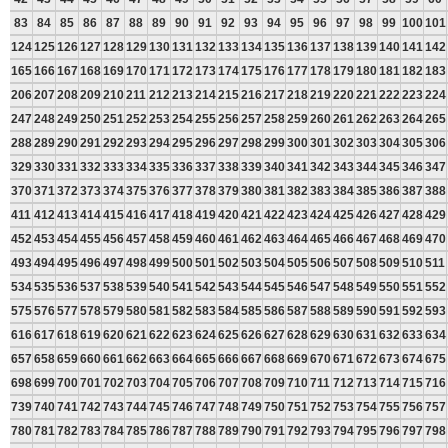
83
84
85
86
87
88
89
90
91
92
93
94
95
96
97
98
99
100
101
124
125
126
127
128
129
130
131
132
133
134
135
136
137
138
139
140
141
142
165
166
167
168
169
170
171
172
173
174
175
176
177
178
179
180
181
182
183
206
207
208
209
210
211
212
213
214
215
216
217
218
219
220
221
222
223
224
247
248
249
250
251
252
253
254
255
256
257
258
259
260
261
262
263
264
265
288
289
290
291
292
293
294
295
296
297
298
299
300
301
302
303
304
305
306
329
330
331
332
333
334
335
336
337
338
339
340
341
342
343
344
345
346
347
370
371
372
373
374
375
376
377
378
379
380
381
382
383
384
385
386
387
388
411
412
413
414
415
416
417
418
419
420
421
422
423
424
425
426
427
428
429
452
453
454
455
456
457
458
459
460
461
462
463
464
465
466
467
468
469
470
493
494
495
496
497
498
499
500
501
502
503
504
505
506
507
508
509
510
511
534
535
536
537
538
539
540
541
542
543
544
545
546
547
548
549
550
551
552
575
576
577
578
579
580
581
582
583
584
585
586
587
588
589
590
591
592
593
616
617
618
619
620
621
622
623
624
625
626
627
628
629
630
631
632
633
634
657
658
659
660
661
662
663
664
665
666
667
668
669
670
671
672
673
674
675
698
699
700
701
702
703
704
705
706
707
708
709
710
711
712
713
714
715
716
739
740
741
742
743
744
745
746
747
748
749
750
751
752
753
754
755
756
757
780
781
782
783
784
785
786
787
788
789
790
791
792
793
794
795
796
797
798