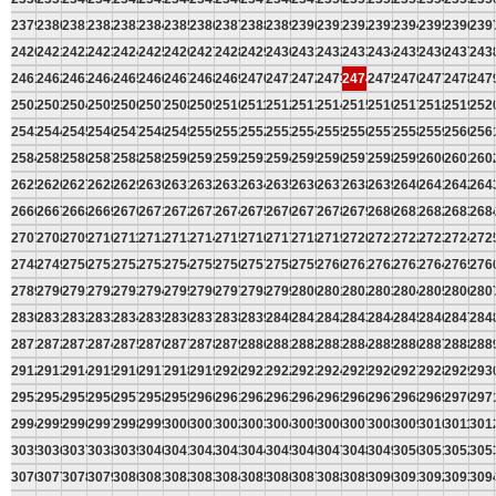
2379
2380
2381
2382
2383
2384
2385
2386
2387
2388
2389
2390
2391
2392
2393
2394
2395
2396
239
2420
2421
2422
2423
2424
2425
2426
2427
2428
2429
2430
2431
2432
2433
2434
2435
2436
2437
243
2461
2462
2463
2464
2465
2466
2467
2468
2469
2470
2471
2472
2473
2474
2475
2476
2477
2478
247
2502
2503
2504
2505
2506
2507
2508
2509
2510
2511
2512
2513
2514
2515
2516
2517
2518
2519
252
2543
2544
2545
2546
2547
2548
2549
2550
2551
2552
2553
2554
2555
2556
2557
2558
2559
2560
256
2584
2585
2586
2587
2588
2589
2590
2591
2592
2593
2594
2595
2596
2597
2598
2599
2600
2601
260
2625
2626
2627
2628
2629
2630
2631
2632
2633
2634
2635
2636
2637
2638
2639
2640
2641
2642
264
2666
2667
2668
2669
2670
2671
2672
2673
2674
2675
2676
2677
2678
2679
2680
2681
2682
2683
268
2707
2708
2709
2710
2711
2712
2713
2714
2715
2716
2717
2718
2719
2720
2721
2722
2723
2724
272
2748
2749
2750
2751
2752
2753
2754
2755
2756
2757
2758
2759
2760
2761
2762
2763
2764
2765
276
2789
2790
2791
2792
2793
2794
2795
2796
2797
2798
2799
2800
2801
2802
2803
2804
2805
2806
280
2830
2831
2832
2833
2834
2835
2836
2837
2838
2839
2840
2841
2842
2843
2844
2845
2846
2847
284
2871
2872
2873
2874
2875
2876
2877
2878
2879
2880
2881
2882
2883
2884
2885
2886
2887
2888
288
2912
2913
2914
2915
2916
2917
2918
2919
2920
2921
2922
2923
2924
2925
2926
2927
2928
2929
293
2953
2954
2955
2956
2957
2958
2959
2960
2961
2962
2963
2964
2965
2966
2967
2968
2969
2970
297
2994
2995
2996
2997
2998
2999
3000
3001
3002
3003
3004
3005
3006
3007
3008
3009
3010
3011
301
3035
3036
3037
3038
3039
3040
3041
3042
3043
3044
3045
3046
3047
3048
3049
3050
3051
3052
305
3076
3077
3078
3079
3080
3081
3082
3083
3084
3085
3086
3087
3088
3089
3090
3091
3092
3093
309