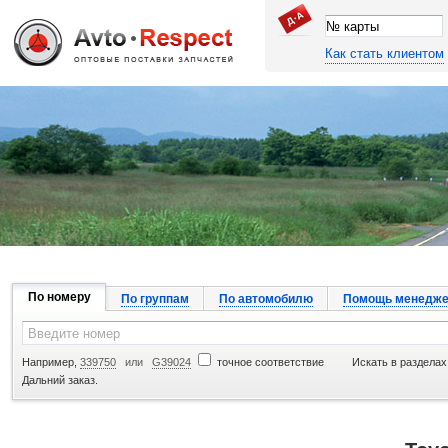
Как стать клиентом
Джапан Авто
По номеру
По группам
По автомобилю
Помощь менедже
Например,
339750
или
G39024
точное соответствие
Искать в разделах
Дальний заказ.