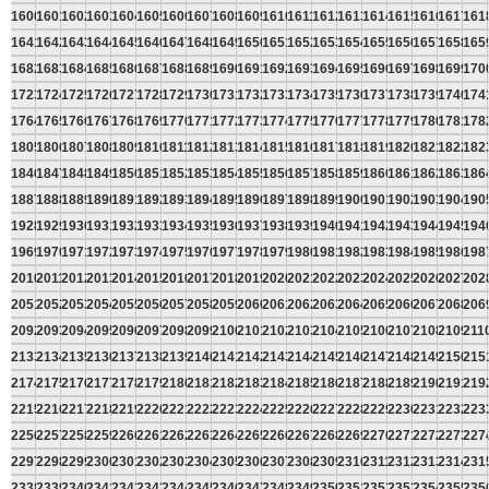
1600
1601
1602
1603
1604
1605
1606
1607
1608
1609
1610
1611
1612
1613
1614
1615
1616
1617
161
1641
1642
1643
1644
1645
1646
1647
1648
1649
1650
1651
1652
1653
1654
1655
1656
1657
1658
165
1682
1683
1684
1685
1686
1687
1688
1689
1690
1691
1692
1693
1694
1695
1696
1697
1698
1699
170
1723
1724
1725
1726
1727
1728
1729
1730
1731
1732
1733
1734
1735
1736
1737
1738
1739
1740
174
1764
1765
1766
1767
1768
1769
1770
1771
1772
1773
1774
1775
1776
1777
1778
1779
1780
1781
178
1805
1806
1807
1808
1809
1810
1811
1812
1813
1814
1815
1816
1817
1818
1819
1820
1821
1822
182
1846
1847
1848
1849
1850
1851
1852
1853
1854
1855
1856
1857
1858
1859
1860
1861
1862
1863
186
1887
1888
1889
1890
1891
1892
1893
1894
1895
1896
1897
1898
1899
1900
1901
1902
1903
1904
190
1928
1929
1930
1931
1932
1933
1934
1935
1936
1937
1938
1939
1940
1941
1942
1943
1944
1945
194
1969
1970
1971
1972
1973
1974
1975
1976
1977
1978
1979
1980
1981
1982
1983
1984
1985
1986
198
2010
2011
2012
2013
2014
2015
2016
2017
2018
2019
2020
2021
2022
2023
2024
2025
2026
2027
202
2051
2052
2053
2054
2055
2056
2057
2058
2059
2060
2061
2062
2063
2064
2065
2066
2067
2068
206
2092
2093
2094
2095
2096
2097
2098
2099
2100
2101
2102
2103
2104
2105
2106
2107
2108
2109
211
2133
2134
2135
2136
2137
2138
2139
2140
2141
2142
2143
2144
2145
2146
2147
2148
2149
2150
215
2174
2175
2176
2177
2178
2179
2180
2181
2182
2183
2184
2185
2186
2187
2188
2189
2190
2191
219
2215
2216
2217
2218
2219
2220
2221
2222
2223
2224
2225
2226
2227
2228
2229
2230
2231
2232
223
2256
2257
2258
2259
2260
2261
2262
2263
2264
2265
2266
2267
2268
2269
2270
2271
2272
2273
227
2297
2298
2299
2300
2301
2302
2303
2304
2305
2306
2307
2308
2309
2310
2311
2312
2313
2314
231
2338
2339
2340
2341
2342
2343
2344
2345
2346
2347
2348
2349
2350
2351
2352
2353
2354
2355
235