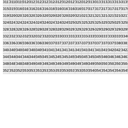
3117
3118
3119
3120
3121
3122
3123
3124
3125
3126
3127
3128
3129
3130
3131
3132
3133
3134
313
3158
3159
3160
3161
3162
3163
3164
3165
3166
3167
3168
3169
3170
3171
3172
3173
3174
3175
317
3199
3200
3201
3202
3203
3204
3205
3206
3207
3208
3209
3210
3211
3212
3213
3214
3215
3216
321
3240
3241
3242
3243
3244
3245
3246
3247
3248
3249
3250
3251
3252
3253
3254
3255
3256
3257
325
3281
3282
3283
3284
3285
3286
3287
3288
3289
3290
3291
3292
3293
3294
3295
3296
3297
3298
329
3322
3323
3324
3325
3326
3327
3328
3329
3330
3331
3332
3333
3334
3335
3336
3337
3338
3339
334
3363
3364
3365
3366
3367
3368
3369
3370
3371
3372
3373
3374
3375
3376
3377
3378
3379
3380
338
3404
3405
3406
3407
3408
3409
3410
3411
3412
3413
3414
3415
3416
3417
3418
3419
3420
3421
342
3445
3446
3447
3448
3449
3450
3451
3452
3453
3454
3455
3456
3457
3458
3459
3460
3461
3462
346
3486
3487
3488
3489
3490
3491
3492
3493
3494
3495
3496
3497
3498
3499
3500
3501
3502
3503
350
3527
3528
3529
3530
3531
3532
3533
3534
3535
3536
3537
3538
3539
3540
3541
3542
3543
3544
354