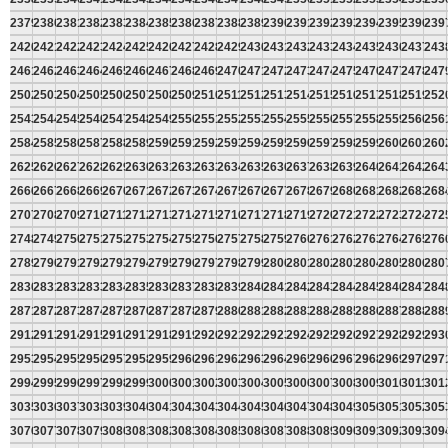
2379
2380
2381
2382
2383
2384
2385
2386
2387
2388
2389
2390
2391
2392
2393
2394
2395
2396
239
2420
2421
2422
2423
2424
2425
2426
2427
2428
2429
2430
2431
2432
2433
2434
2435
2436
2437
243
2461
2462
2463
2464
2465
2466
2467
2468
2469
2470
2471
2472
2473
2474
2475
2476
2477
2478
247
2502
2503
2504
2505
2506
2507
2508
2509
2510
2511
2512
2513
2514
2515
2516
2517
2518
2519
252
2543
2544
2545
2546
2547
2548
2549
2550
2551
2552
2553
2554
2555
2556
2557
2558
2559
2560
256
2584
2585
2586
2587
2588
2589
2590
2591
2592
2593
2594
2595
2596
2597
2598
2599
2600
2601
260
2625
2626
2627
2628
2629
2630
2631
2632
2633
2634
2635
2636
2637
2638
2639
2640
2641
2642
264
2666
2667
2668
2669
2670
2671
2672
2673
2674
2675
2676
2677
2678
2679
2680
2681
2682
2683
268
2707
2708
2709
2710
2711
2712
2713
2714
2715
2716
2717
2718
2719
2720
2721
2722
2723
2724
272
2748
2749
2750
2751
2752
2753
2754
2755
2756
2757
2758
2759
2760
2761
2762
2763
2764
2765
276
2789
2790
2791
2792
2793
2794
2795
2796
2797
2798
2799
2800
2801
2802
2803
2804
2805
2806
280
2830
2831
2832
2833
2834
2835
2836
2837
2838
2839
2840
2841
2842
2843
2844
2845
2846
2847
284
2871
2872
2873
2874
2875
2876
2877
2878
2879
2880
2881
2882
2883
2884
2885
2886
2887
2888
288
2912
2913
2914
2915
2916
2917
2918
2919
2920
2921
2922
2923
2924
2925
2926
2927
2928
2929
293
2953
2954
2955
2956
2957
2958
2959
2960
2961
2962
2963
2964
2965
2966
2967
2968
2969
2970
297
2994
2995
2996
2997
2998
2999
3000
3001
3002
3003
3004
3005
3006
3007
3008
3009
3010
3011
301
3035
3036
3037
3038
3039
3040
3041
3042
3043
3044
3045
3046
3047
3048
3049
3050
3051
3052
305
3076
3077
3078
3079
3080
3081
3082
3083
3084
3085
3086
3087
3088
3089
3090
3091
3092
3093
309