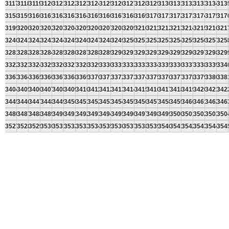
3117
3118
3119
3120
3121
3122
3123
3124
3125
3126
3127
3128
3129
3130
3131
3132
3133
3134
313
3158
3159
3160
3161
3162
3163
3164
3165
3166
3167
3168
3169
3170
3171
3172
3173
3174
3175
317
3199
3200
3201
3202
3203
3204
3205
3206
3207
3208
3209
3210
3211
3212
3213
3214
3215
3216
321
3240
3241
3242
3243
3244
3245
3246
3247
3248
3249
3250
3251
3252
3253
3254
3255
3256
3257
325
3281
3282
3283
3284
3285
3286
3287
3288
3289
3290
3291
3292
3293
3294
3295
3296
3297
3298
329
3322
3323
3324
3325
3326
3327
3328
3329
3330
3331
3332
3333
3334
3335
3336
3337
3338
3339
334
3363
3364
3365
3366
3367
3368
3369
3370
3371
3372
3373
3374
3375
3376
3377
3378
3379
3380
338
3404
3405
3406
3407
3408
3409
3410
3411
3412
3413
3414
3415
3416
3417
3418
3419
3420
3421
342
3445
3446
3447
3448
3449
3450
3451
3452
3453
3454
3455
3456
3457
3458
3459
3460
3461
3462
346
3486
3487
3488
3489
3490
3491
3492
3493
3494
3495
3496
3497
3498
3499
3500
3501
3502
3503
350
3527
3528
3529
3530
3531
3532
3533
3534
3535
3536
3537
3538
3539
3540
3541
3542
3543
3544
354