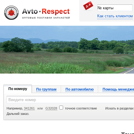
Как стать клиентом
Джапан Авто
По номеру
По группам
По автомобилю
Помощь менедже
Например,
341261
или
G32028
точное соответствие
Искать в разделах
Дальний заказ.