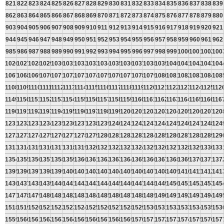
821
822
823
824
825
826
827
828
829
830
831
832
833
834
835
836
837
838
839
862
863
864
865
866
867
868
869
870
871
872
873
874
875
876
877
878
879
880
903
904
905
906
907
908
909
910
911
912
913
914
915
916
917
918
919
920
921
944
945
946
947
948
949
950
951
952
953
954
955
956
957
958
959
960
961
962
985
986
987
988
989
990
991
992
993
994
995
996
997
998
999
1000
1001
1002
100
1026
1027
1028
1029
1030
1031
1032
1033
1034
1035
1036
1037
1038
1039
1040
1041
1042
1043
104
1067
1068
1069
1070
1071
1072
1073
1074
1075
1076
1077
1078
1079
1080
1081
1082
1083
1084
108
1108
1109
1110
1111
1112
1113
1114
1115
1116
1117
1118
1119
1120
1121
1122
1123
1124
1125
112
1149
1150
1151
1152
1153
1154
1155
1156
1157
1158
1159
1160
1161
1162
1163
1164
1165
1166
116
1190
1191
1192
1193
1194
1195
1196
1197
1198
1199
1200
1201
1202
1203
1204
1205
1206
1207
120
1231
1232
1233
1234
1235
1236
1237
1238
1239
1240
1241
1242
1243
1244
1245
1246
1247
1248
124
1272
1273
1274
1275
1276
1277
1278
1279
1280
1281
1282
1283
1284
1285
1286
1287
1288
1289
129
1313
1314
1315
1316
1317
1318
1319
1320
1321
1322
1323
1324
1325
1326
1327
1328
1329
1330
133
1354
1355
1356
1357
1358
1359
1360
1361
1362
1363
1364
1365
1366
1367
1368
1369
1370
1371
137
1395
1396
1397
1398
1399
1400
1401
1402
1403
1404
1405
1406
1407
1408
1409
1410
1411
1412
141
1436
1437
1438
1439
1440
1441
1442
1443
1444
1445
1446
1447
1448
1449
1450
1451
1452
1453
145
1477
1478
1479
1480
1481
1482
1483
1484
1485
1486
1487
1488
1489
1490
1491
1492
1493
1494
149
1518
1519
1520
1521
1522
1523
1524
1525
1526
1527
1528
1529
1530
1531
1532
1533
1534
1535
153
1559
1560
1561
1562
1563
1564
1565
1566
1567
1568
1569
1570
1571
1572
1573
1574
1575
1576
157