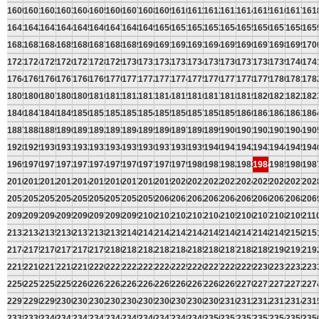
1600
1601
1602
1603
1604
1605
1606
1607
1608
1609
1610
1611
1612
1613
1614
1615
1616
1617
161
1641
1642
1643
1644
1645
1646
1647
1648
1649
1650
1651
1652
1653
1654
1655
1656
1657
1658
165
1682
1683
1684
1685
1686
1687
1688
1689
1690
1691
1692
1693
1694
1695
1696
1697
1698
1699
170
1723
1724
1725
1726
1727
1728
1729
1730
1731
1732
1733
1734
1735
1736
1737
1738
1739
1740
174
1764
1765
1766
1767
1768
1769
1770
1771
1772
1773
1774
1775
1776
1777
1778
1779
1780
1781
178
1805
1806
1807
1808
1809
1810
1811
1812
1813
1814
1815
1816
1817
1818
1819
1820
1821
1822
182
1846
1847
1848
1849
1850
1851
1852
1853
1854
1855
1856
1857
1858
1859
1860
1861
1862
1863
186
1887
1888
1889
1890
1891
1892
1893
1894
1895
1896
1897
1898
1899
1900
1901
1902
1903
1904
190
1928
1929
1930
1931
1932
1933
1934
1935
1936
1937
1938
1939
1940
1941
1942
1943
1944
1945
194
1969
1970
1971
1972
1973
1974
1975
1976
1977
1978
1979
1980
1981
1982
1983
1984
1985
1986
198
2010
2011
2012
2013
2014
2015
2016
2017
2018
2019
2020
2021
2022
2023
2024
2025
2026
2027
202
2051
2052
2053
2054
2055
2056
2057
2058
2059
2060
2061
2062
2063
2064
2065
2066
2067
2068
206
2092
2093
2094
2095
2096
2097
2098
2099
2100
2101
2102
2103
2104
2105
2106
2107
2108
2109
211
2133
2134
2135
2136
2137
2138
2139
2140
2141
2142
2143
2144
2145
2146
2147
2148
2149
2150
215
2174
2175
2176
2177
2178
2179
2180
2181
2182
2183
2184
2185
2186
2187
2188
2189
2190
2191
219
2215
2216
2217
2218
2219
2220
2221
2222
2223
2224
2225
2226
2227
2228
2229
2230
2231
2232
223
2256
2257
2258
2259
2260
2261
2262
2263
2264
2265
2266
2267
2268
2269
2270
2271
2272
2273
227
2297
2298
2299
2300
2301
2302
2303
2304
2305
2306
2307
2308
2309
2310
2311
2312
2313
2314
231
2338
2339
2340
2341
2342
2343
2344
2345
2346
2347
2348
2349
2350
2351
2352
2353
2354
2355
235