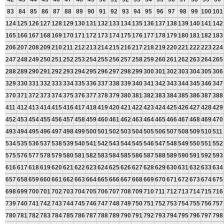
83
84
85
86
87
88
89
90
91
92
93
94
95
96
97
98
99
100
101
124
125
126
127
128
129
130
131
132
133
134
135
136
137
138
139
140
141
142
165
166
167
168
169
170
171
172
173
174
175
176
177
178
179
180
181
182
183
206
207
208
209
210
211
212
213
214
215
216
217
218
219
220
221
222
223
224
247
248
249
250
251
252
253
254
255
256
257
258
259
260
261
262
263
264
265
288
289
290
291
292
293
294
295
296
297
298
299
300
301
302
303
304
305
306
329
330
331
332
333
334
335
336
337
338
339
340
341
342
343
344
345
346
347
370
371
372
373
374
375
376
377
378
379
380
381
382
383
384
385
386
387
388
411
412
413
414
415
416
417
418
419
420
421
422
423
424
425
426
427
428
429
452
453
454
455
456
457
458
459
460
461
462
463
464
465
466
467
468
469
470
493
494
495
496
497
498
499
500
501
502
503
504
505
506
507
508
509
510
511
534
535
536
537
538
539
540
541
542
543
544
545
546
547
548
549
550
551
552
575
576
577
578
579
580
581
582
583
584
585
586
587
588
589
590
591
592
593
616
617
618
619
620
621
622
623
624
625
626
627
628
629
630
631
632
633
634
657
658
659
660
661
662
663
664
665
666
667
668
669
670
671
672
673
674
675
698
699
700
701
702
703
704
705
706
707
708
709
710
711
712
713
714
715
716
739
740
741
742
743
744
745
746
747
748
749
750
751
752
753
754
755
756
757
780
781
782
783
784
785
786
787
788
789
790
791
792
793
794
795
796
797
798