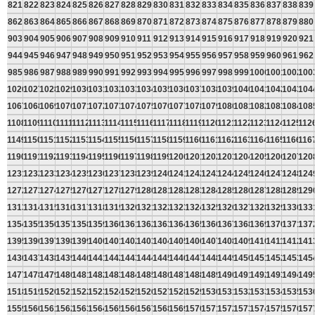
821
822
823
824
825
826
827
828
829
830
831
832
833
834
835
836
837
838
839
862
863
864
865
866
867
868
869
870
871
872
873
874
875
876
877
878
879
880
903
904
905
906
907
908
909
910
911
912
913
914
915
916
917
918
919
920
921
944
945
946
947
948
949
950
951
952
953
954
955
956
957
958
959
960
961
962
985
986
987
988
989
990
991
992
993
994
995
996
997
998
999
1000
1001
1002
100
1026
1027
1028
1029
1030
1031
1032
1033
1034
1035
1036
1037
1038
1039
1040
1041
1042
1043
104
1067
1068
1069
1070
1071
1072
1073
1074
1075
1076
1077
1078
1079
1080
1081
1082
1083
1084
108
1108
1109
1110
1111
1112
1113
1114
1115
1116
1117
1118
1119
1120
1121
1122
1123
1124
1125
112
1149
1150
1151
1152
1153
1154
1155
1156
1157
1158
1159
1160
1161
1162
1163
1164
1165
1166
116
1190
1191
1192
1193
1194
1195
1196
1197
1198
1199
1200
1201
1202
1203
1204
1205
1206
1207
120
1231
1232
1233
1234
1235
1236
1237
1238
1239
1240
1241
1242
1243
1244
1245
1246
1247
1248
124
1272
1273
1274
1275
1276
1277
1278
1279
1280
1281
1282
1283
1284
1285
1286
1287
1288
1289
129
1313
1314
1315
1316
1317
1318
1319
1320
1321
1322
1323
1324
1325
1326
1327
1328
1329
1330
133
1354
1355
1356
1357
1358
1359
1360
1361
1362
1363
1364
1365
1366
1367
1368
1369
1370
1371
137
1395
1396
1397
1398
1399
1400
1401
1402
1403
1404
1405
1406
1407
1408
1409
1410
1411
1412
141
1436
1437
1438
1439
1440
1441
1442
1443
1444
1445
1446
1447
1448
1449
1450
1451
1452
1453
145
1477
1478
1479
1480
1481
1482
1483
1484
1485
1486
1487
1488
1489
1490
1491
1492
1493
1494
149
1518
1519
1520
1521
1522
1523
1524
1525
1526
1527
1528
1529
1530
1531
1532
1533
1534
1535
153
1559
1560
1561
1562
1563
1564
1565
1566
1567
1568
1569
1570
1571
1572
1573
1574
1575
1576
157