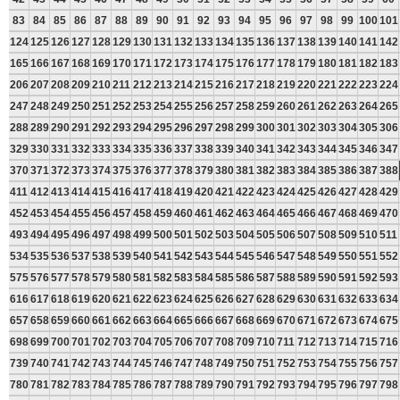
83
84
85
86
87
88
89
90
91
92
93
94
95
96
97
98
99
100
101
124
125
126
127
128
129
130
131
132
133
134
135
136
137
138
139
140
141
142
165
166
167
168
169
170
171
172
173
174
175
176
177
178
179
180
181
182
183
206
207
208
209
210
211
212
213
214
215
216
217
218
219
220
221
222
223
224
247
248
249
250
251
252
253
254
255
256
257
258
259
260
261
262
263
264
265
288
289
290
291
292
293
294
295
296
297
298
299
300
301
302
303
304
305
306
329
330
331
332
333
334
335
336
337
338
339
340
341
342
343
344
345
346
347
370
371
372
373
374
375
376
377
378
379
380
381
382
383
384
385
386
387
388
411
412
413
414
415
416
417
418
419
420
421
422
423
424
425
426
427
428
429
452
453
454
455
456
457
458
459
460
461
462
463
464
465
466
467
468
469
470
493
494
495
496
497
498
499
500
501
502
503
504
505
506
507
508
509
510
511
534
535
536
537
538
539
540
541
542
543
544
545
546
547
548
549
550
551
552
575
576
577
578
579
580
581
582
583
584
585
586
587
588
589
590
591
592
593
616
617
618
619
620
621
622
623
624
625
626
627
628
629
630
631
632
633
634
657
658
659
660
661
662
663
664
665
666
667
668
669
670
671
672
673
674
675
698
699
700
701
702
703
704
705
706
707
708
709
710
711
712
713
714
715
716
739
740
741
742
743
744
745
746
747
748
749
750
751
752
753
754
755
756
757
780
781
782
783
784
785
786
787
788
789
790
791
792
793
794
795
796
797
798