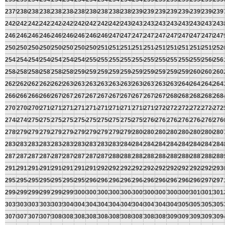
2379
2380
2381
2382
2383
2384
2385
2386
2387
2388
2389
2390
2391
2392
2393
2394
2395
2396
239
2420
2421
2422
2423
2424
2425
2426
2427
2428
2429
2430
2431
2432
2433
2434
2435
2436
2437
243
2461
2462
2463
2464
2465
2466
2467
2468
2469
2470
2471
2472
2473
2474
2475
2476
2477
2478
247
2502
2503
2504
2505
2506
2507
2508
2509
2510
2511
2512
2513
2514
2515
2516
2517
2518
2519
252
2543
2544
2545
2546
2547
2548
2549
2550
2551
2552
2553
2554
2555
2556
2557
2558
2559
2560
256
2584
2585
2586
2587
2588
2589
2590
2591
2592
2593
2594
2595
2596
2597
2598
2599
2600
2601
260
2625
2626
2627
2628
2629
2630
2631
2632
2633
2634
2635
2636
2637
2638
2639
2640
2641
2642
264
2666
2667
2668
2669
2670
2671
2672
2673
2674
2675
2676
2677
2678
2679
2680
2681
2682
2683
268
2707
2708
2709
2710
2711
2712
2713
2714
2715
2716
2717
2718
2719
2720
2721
2722
2723
2724
272
2748
2749
2750
2751
2752
2753
2754
2755
2756
2757
2758
2759
2760
2761
2762
2763
2764
2765
276
2789
2790
2791
2792
2793
2794
2795
2796
2797
2798
2799
2800
2801
2802
2803
2804
2805
2806
280
2830
2831
2832
2833
2834
2835
2836
2837
2838
2839
2840
2841
2842
2843
2844
2845
2846
2847
284
2871
2872
2873
2874
2875
2876
2877
2878
2879
2880
2881
2882
2883
2884
2885
2886
2887
2888
288
2912
2913
2914
2915
2916
2917
2918
2919
2920
2921
2922
2923
2924
2925
2926
2927
2928
2929
293
2953
2954
2955
2956
2957
2958
2959
2960
2961
2962
2963
2964
2965
2966
2967
2968
2969
2970
297
2994
2995
2996
2997
2998
2999
3000
3001
3002
3003
3004
3005
3006
3007
3008
3009
3010
3011
301
3035
3036
3037
3038
3039
3040
3041
3042
3043
3044
3045
3046
3047
3048
3049
3050
3051
3052
305
3076
3077
3078
3079
3080
3081
3082
3083
3084
3085
3086
3087
3088
3089
3090
3091
3092
3093
309