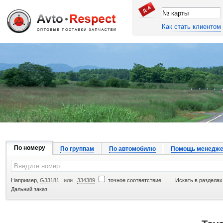
Как стать клиентом
Джапан Авто
По номеру
По группам
По автомобилю
Помощь менедже
Например,
G33181
или
334389
точное соответствие
Искать в разделах
Дальний заказ.