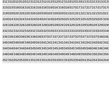
3117
3118
3119
3120
3121
3122
3123
3124
3125
3126
3127
3128
3129
3130
3131
3132
3133
3134
313
3158
3159
3160
3161
3162
3163
3164
3165
3166
3167
3168
3169
3170
3171
3172
3173
3174
3175
317
3199
3200
3201
3202
3203
3204
3205
3206
3207
3208
3209
3210
3211
3212
3213
3214
3215
3216
321
3240
3241
3242
3243
3244
3245
3246
3247
3248
3249
3250
3251
3252
3253
3254
3255
3256
3257
325
3281
3282
3283
3284
3285
3286
3287
3288
3289
3290
3291
3292
3293
3294
3295
3296
3297
3298
329
3322
3323
3324
3325
3326
3327
3328
3329
3330
3331
3332
3333
3334
3335
3336
3337
3338
3339
334
3363
3364
3365
3366
3367
3368
3369
3370
3371
3372
3373
3374
3375
3376
3377
3378
3379
3380
338
3404
3405
3406
3407
3408
3409
3410
3411
3412
3413
3414
3415
3416
3417
3418
3419
3420
3421
342
3445
3446
3447
3448
3449
3450
3451
3452
3453
3454
3455
3456
3457
3458
3459
3460
3461
3462
346
3486
3487
3488
3489
3490
3491
3492
3493
3494
3495
3496
3497
3498
3499
3500
3501
3502
3503
350
3527
3528
3529
3530
3531
3532
3533
3534
3535
3536
3537
3538
3539
3540
3541
3542
3543
3544
354