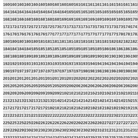
1600
1601
1602
1603
1604
1605
1606
1607
1608
1609
1610
1611
1612
1613
1614
1615
1616
1617
161
1641
1642
1643
1644
1645
1646
1647
1648
1649
1650
1651
1652
1653
1654
1655
1656
1657
1658
165
1682
1683
1684
1685
1686
1687
1688
1689
1690
1691
1692
1693
1694
1695
1696
1697
1698
1699
170
1723
1724
1725
1726
1727
1728
1729
1730
1731
1732
1733
1734
1735
1736
1737
1738
1739
1740
174
1764
1765
1766
1767
1768
1769
1770
1771
1772
1773
1774
1775
1776
1777
1778
1779
1780
1781
178
1805
1806
1807
1808
1809
1810
1811
1812
1813
1814
1815
1816
1817
1818
1819
1820
1821
1822
182
1846
1847
1848
1849
1850
1851
1852
1853
1854
1855
1856
1857
1858
1859
1860
1861
1862
1863
186
1887
1888
1889
1890
1891
1892
1893
1894
1895
1896
1897
1898
1899
1900
1901
1902
1903
1904
190
1928
1929
1930
1931
1932
1933
1934
1935
1936
1937
1938
1939
1940
1941
1942
1943
1944
1945
194
1969
1970
1971
1972
1973
1974
1975
1976
1977
1978
1979
1980
1981
1982
1983
1984
1985
1986
198
2010
2011
2012
2013
2014
2015
2016
2017
2018
2019
2020
2021
2022
2023
2024
2025
2026
2027
202
2051
2052
2053
2054
2055
2056
2057
2058
2059
2060
2061
2062
2063
2064
2065
2066
2067
2068
206
2092
2093
2094
2095
2096
2097
2098
2099
2100
2101
2102
2103
2104
2105
2106
2107
2108
2109
211
2133
2134
2135
2136
2137
2138
2139
2140
2141
2142
2143
2144
2145
2146
2147
2148
2149
2150
215
2174
2175
2176
2177
2178
2179
2180
2181
2182
2183
2184
2185
2186
2187
2188
2189
2190
2191
219
2215
2216
2217
2218
2219
2220
2221
2222
2223
2224
2225
2226
2227
2228
2229
2230
2231
2232
223
2256
2257
2258
2259
2260
2261
2262
2263
2264
2265
2266
2267
2268
2269
2270
2271
2272
2273
227
2297
2298
2299
2300
2301
2302
2303
2304
2305
2306
2307
2308
2309
2310
2311
2312
2313
2314
231
2338
2339
2340
2341
2342
2343
2344
2345
2346
2347
2348
2349
2350
2351
2352
2353
2354
2355
235