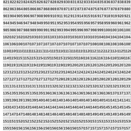
821
822
823
824
825
826
827
828
829
830
831
832
833
834
835
836
837
838
839
862
863
864
865
866
867
868
869
870
871
872
873
874
875
876
877
878
879
880
903
904
905
906
907
908
909
910
911
912
913
914
915
916
917
918
919
920
921
944
945
946
947
948
949
950
951
952
953
954
955
956
957
958
959
960
961
962
985
986
987
988
989
990
991
992
993
994
995
996
997
998
999
1000
1001
1002
100
1026
1027
1028
1029
1030
1031
1032
1033
1034
1035
1036
1037
1038
1039
1040
1041
1042
1043
104
1067
1068
1069
1070
1071
1072
1073
1074
1075
1076
1077
1078
1079
1080
1081
1082
1083
1084
108
1108
1109
1110
1111
1112
1113
1114
1115
1116
1117
1118
1119
1120
1121
1122
1123
1124
1125
112
1149
1150
1151
1152
1153
1154
1155
1156
1157
1158
1159
1160
1161
1162
1163
1164
1165
1166
116
1190
1191
1192
1193
1194
1195
1196
1197
1198
1199
1200
1201
1202
1203
1204
1205
1206
1207
120
1231
1232
1233
1234
1235
1236
1237
1238
1239
1240
1241
1242
1243
1244
1245
1246
1247
1248
124
1272
1273
1274
1275
1276
1277
1278
1279
1280
1281
1282
1283
1284
1285
1286
1287
1288
1289
129
1313
1314
1315
1316
1317
1318
1319
1320
1321
1322
1323
1324
1325
1326
1327
1328
1329
1330
133
1354
1355
1356
1357
1358
1359
1360
1361
1362
1363
1364
1365
1366
1367
1368
1369
1370
1371
137
1395
1396
1397
1398
1399
1400
1401
1402
1403
1404
1405
1406
1407
1408
1409
1410
1411
1412
141
1436
1437
1438
1439
1440
1441
1442
1443
1444
1445
1446
1447
1448
1449
1450
1451
1452
1453
145
1477
1478
1479
1480
1481
1482
1483
1484
1485
1486
1487
1488
1489
1490
1491
1492
1493
1494
149
1518
1519
1520
1521
1522
1523
1524
1525
1526
1527
1528
1529
1530
1531
1532
1533
1534
1535
153
1559
1560
1561
1562
1563
1564
1565
1566
1567
1568
1569
1570
1571
1572
1573
1574
1575
1576
157