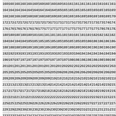
1600
1601
1602
1603
1604
1605
1606
1607
1608
1609
1610
1611
1612
1613
1614
1615
1616
1617
161
1641
1642
1643
1644
1645
1646
1647
1648
1649
1650
1651
1652
1653
1654
1655
1656
1657
1658
165
1682
1683
1684
1685
1686
1687
1688
1689
1690
1691
1692
1693
1694
1695
1696
1697
1698
1699
170
1723
1724
1725
1726
1727
1728
1729
1730
1731
1732
1733
1734
1735
1736
1737
1738
1739
1740
174
1764
1765
1766
1767
1768
1769
1770
1771
1772
1773
1774
1775
1776
1777
1778
1779
1780
1781
178
1805
1806
1807
1808
1809
1810
1811
1812
1813
1814
1815
1816
1817
1818
1819
1820
1821
1822
182
1846
1847
1848
1849
1850
1851
1852
1853
1854
1855
1856
1857
1858
1859
1860
1861
1862
1863
186
1887
1888
1889
1890
1891
1892
1893
1894
1895
1896
1897
1898
1899
1900
1901
1902
1903
1904
190
1928
1929
1930
1931
1932
1933
1934
1935
1936
1937
1938
1939
1940
1941
1942
1943
1944
1945
194
1969
1970
1971
1972
1973
1974
1975
1976
1977
1978
1979
1980
1981
1982
1983
1984
1985
1986
198
2010
2011
2012
2013
2014
2015
2016
2017
2018
2019
2020
2021
2022
2023
2024
2025
2026
2027
202
2051
2052
2053
2054
2055
2056
2057
2058
2059
2060
2061
2062
2063
2064
2065
2066
2067
2068
206
2092
2093
2094
2095
2096
2097
2098
2099
2100
2101
2102
2103
2104
2105
2106
2107
2108
2109
211
2133
2134
2135
2136
2137
2138
2139
2140
2141
2142
2143
2144
2145
2146
2147
2148
2149
2150
215
2174
2175
2176
2177
2178
2179
2180
2181
2182
2183
2184
2185
2186
2187
2188
2189
2190
2191
219
2215
2216
2217
2218
2219
2220
2221
2222
2223
2224
2225
2226
2227
2228
2229
2230
2231
2232
223
2256
2257
2258
2259
2260
2261
2262
2263
2264
2265
2266
2267
2268
2269
2270
2271
2272
2273
227
2297
2298
2299
2300
2301
2302
2303
2304
2305
2306
2307
2308
2309
2310
2311
2312
2313
2314
231
2338
2339
2340
2341
2342
2343
2344
2345
2346
2347
2348
2349
2350
2351
2352
2353
2354
2355
235