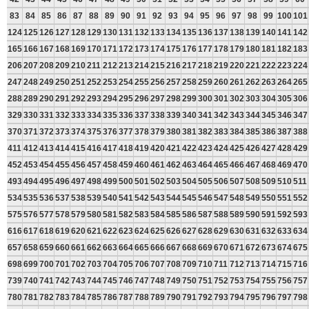
83
84
85
86
87
88
89
90
91
92
93
94
95
96
97
98
99
100
101
124
125
126
127
128
129
130
131
132
133
134
135
136
137
138
139
140
141
142
165
166
167
168
169
170
171
172
173
174
175
176
177
178
179
180
181
182
183
206
207
208
209
210
211
212
213
214
215
216
217
218
219
220
221
222
223
224
247
248
249
250
251
252
253
254
255
256
257
258
259
260
261
262
263
264
265
288
289
290
291
292
293
294
295
296
297
298
299
300
301
302
303
304
305
306
329
330
331
332
333
334
335
336
337
338
339
340
341
342
343
344
345
346
347
370
371
372
373
374
375
376
377
378
379
380
381
382
383
384
385
386
387
388
411
412
413
414
415
416
417
418
419
420
421
422
423
424
425
426
427
428
429
452
453
454
455
456
457
458
459
460
461
462
463
464
465
466
467
468
469
470
493
494
495
496
497
498
499
500
501
502
503
504
505
506
507
508
509
510
511
534
535
536
537
538
539
540
541
542
543
544
545
546
547
548
549
550
551
552
575
576
577
578
579
580
581
582
583
584
585
586
587
588
589
590
591
592
593
616
617
618
619
620
621
622
623
624
625
626
627
628
629
630
631
632
633
634
657
658
659
660
661
662
663
664
665
666
667
668
669
670
671
672
673
674
675
698
699
700
701
702
703
704
705
706
707
708
709
710
711
712
713
714
715
716
739
740
741
742
743
744
745
746
747
748
749
750
751
752
753
754
755
756
757
780
781
782
783
784
785
786
787
788
789
790
791
792
793
794
795
796
797
798