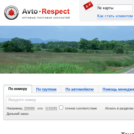
Как стать клиентом
Джапан Авто
По номеру
По группам
По автомобилю
Помощь менедже
Например,
339080
или
G33265
точное соответствие
Искать в разделах
Дальний заказ.