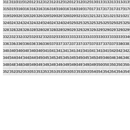
3117
3118
3119
3120
3121
3122
3123
3124
3125
3126
3127
3128
3129
3130
3131
3132
3133
3134
313
3158
3159
3160
3161
3162
3163
3164
3165
3166
3167
3168
3169
3170
3171
3172
3173
3174
3175
317
3199
3200
3201
3202
3203
3204
3205
3206
3207
3208
3209
3210
3211
3212
3213
3214
3215
3216
321
3240
3241
3242
3243
3244
3245
3246
3247
3248
3249
3250
3251
3252
3253
3254
3255
3256
3257
325
3281
3282
3283
3284
3285
3286
3287
3288
3289
3290
3291
3292
3293
3294
3295
3296
3297
3298
329
3322
3323
3324
3325
3326
3327
3328
3329
3330
3331
3332
3333
3334
3335
3336
3337
3338
3339
334
3363
3364
3365
3366
3367
3368
3369
3370
3371
3372
3373
3374
3375
3376
3377
3378
3379
3380
338
3404
3405
3406
3407
3408
3409
3410
3411
3412
3413
3414
3415
3416
3417
3418
3419
3420
3421
342
3445
3446
3447
3448
3449
3450
3451
3452
3453
3454
3455
3456
3457
3458
3459
3460
3461
3462
346
3486
3487
3488
3489
3490
3491
3492
3493
3494
3495
3496
3497
3498
3499
3500
3501
3502
3503
350
3527
3528
3529
3530
3531
3532
3533
3534
3535
3536
3537
3538
3539
3540
3541
3542
3543
3544
354