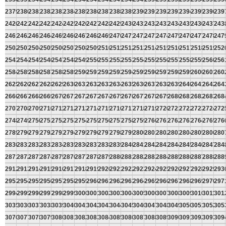
2379
2380
2381
2382
2383
2384
2385
2386
2387
2388
2389
2390
2391
2392
2393
2394
2395
2396
239
2420
2421
2422
2423
2424
2425
2426
2427
2428
2429
2430
2431
2432
2433
2434
2435
2436
2437
243
2461
2462
2463
2464
2465
2466
2467
2468
2469
2470
2471
2472
2473
2474
2475
2476
2477
2478
247
2502
2503
2504
2505
2506
2507
2508
2509
2510
2511
2512
2513
2514
2515
2516
2517
2518
2519
252
2543
2544
2545
2546
2547
2548
2549
2550
2551
2552
2553
2554
2555
2556
2557
2558
2559
2560
256
2584
2585
2586
2587
2588
2589
2590
2591
2592
2593
2594
2595
2596
2597
2598
2599
2600
2601
260
2625
2626
2627
2628
2629
2630
2631
2632
2633
2634
2635
2636
2637
2638
2639
2640
2641
2642
264
2666
2667
2668
2669
2670
2671
2672
2673
2674
2675
2676
2677
2678
2679
2680
2681
2682
2683
268
2707
2708
2709
2710
2711
2712
2713
2714
2715
2716
2717
2718
2719
2720
2721
2722
2723
2724
272
2748
2749
2750
2751
2752
2753
2754
2755
2756
2757
2758
2759
2760
2761
2762
2763
2764
2765
276
2789
2790
2791
2792
2793
2794
2795
2796
2797
2798
2799
2800
2801
2802
2803
2804
2805
2806
280
2830
2831
2832
2833
2834
2835
2836
2837
2838
2839
2840
2841
2842
2843
2844
2845
2846
2847
284
2871
2872
2873
2874
2875
2876
2877
2878
2879
2880
2881
2882
2883
2884
2885
2886
2887
2888
288
2912
2913
2914
2915
2916
2917
2918
2919
2920
2921
2922
2923
2924
2925
2926
2927
2928
2929
293
2953
2954
2955
2956
2957
2958
2959
2960
2961
2962
2963
2964
2965
2966
2967
2968
2969
2970
297
2994
2995
2996
2997
2998
2999
3000
3001
3002
3003
3004
3005
3006
3007
3008
3009
3010
3011
301
3035
3036
3037
3038
3039
3040
3041
3042
3043
3044
3045
3046
3047
3048
3049
3050
3051
3052
305
3076
3077
3078
3079
3080
3081
3082
3083
3084
3085
3086
3087
3088
3089
3090
3091
3092
3093
309