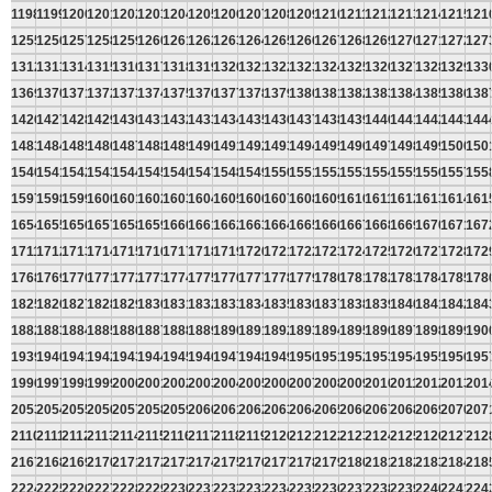
1198
1199
1200
1201
1202
1203
1204
1205
1206
1207
1208
1209
1210
1211
1212
1213
1214
1215
121
1255
1256
1257
1258
1259
1260
1261
1262
1263
1264
1265
1266
1267
1268
1269
1270
1271
1272
127
1312
1313
1314
1315
1316
1317
1318
1319
1320
1321
1322
1323
1324
1325
1326
1327
1328
1329
133
1369
1370
1371
1372
1373
1374
1375
1376
1377
1378
1379
1380
1381
1382
1383
1384
1385
1386
138
1426
1427
1428
1429
1430
1431
1432
1433
1434
1435
1436
1437
1438
1439
1440
1441
1442
1443
144
1483
1484
1485
1486
1487
1488
1489
1490
1491
1492
1493
1494
1495
1496
1497
1498
1499
1500
150
1540
1541
1542
1543
1544
1545
1546
1547
1548
1549
1550
1551
1552
1553
1554
1555
1556
1557
155
1597
1598
1599
1600
1601
1602
1603
1604
1605
1606
1607
1608
1609
1610
1611
1612
1613
1614
161
1654
1655
1656
1657
1658
1659
1660
1661
1662
1663
1664
1665
1666
1667
1668
1669
1670
1671
167
1711
1712
1713
1714
1715
1716
1717
1718
1719
1720
1721
1722
1723
1724
1725
1726
1727
1728
172
1768
1769
1770
1771
1772
1773
1774
1775
1776
1777
1778
1779
1780
1781
1782
1783
1784
1785
178
1825
1826
1827
1828
1829
1830
1831
1832
1833
1834
1835
1836
1837
1838
1839
1840
1841
1842
184
1882
1883
1884
1885
1886
1887
1888
1889
1890
1891
1892
1893
1894
1895
1896
1897
1898
1899
190
1939
1940
1941
1942
1943
1944
1945
1946
1947
1948
1949
1950
1951
1952
1953
1954
1955
1956
195
1996
1997
1998
1999
2000
2001
2002
2003
2004
2005
2006
2007
2008
2009
2010
2011
2012
2013
201
2053
2054
2055
2056
2057
2058
2059
2060
2061
2062
2063
2064
2065
2066
2067
2068
2069
2070
207
2110
2111
2112
2113
2114
2115
2116
2117
2118
2119
2120
2121
2122
2123
2124
2125
2126
2127
212
2167
2168
2169
2170
2171
2172
2173
2174
2175
2176
2177
2178
2179
2180
2181
2182
2183
2184
218
2224
2225
2226
2227
2228
2229
2230
2231
2232
2233
2234
2235
2236
2237
2238
2239
2240
2241
224