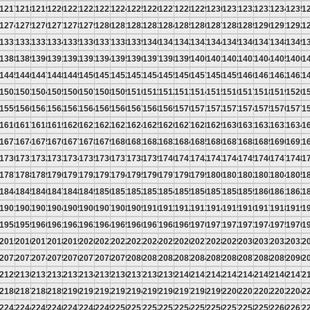
6
1217
1218
1219
1220
1221
1222
1223
1224
1225
1226
1227
1228
1229
1230
1231
1232
1233
1234
1235
1
3
1274
1275
1276
1277
1278
1279
1280
1281
1282
1283
1284
1285
1286
1287
1288
1289
1290
1291
1292
1
0
1331
1332
1333
1334
1335
1336
1337
1338
1339
1340
1341
1342
1343
1344
1345
1346
1347
1348
1349
1
7
1388
1389
1390
1391
1392
1393
1394
1395
1396
1397
1398
1399
1400
1401
1402
1403
1404
1405
1406
1
4
1445
1446
1447
1448
1449
1450
1451
1452
1453
1454
1455
1456
1457
1458
1459
1460
1461
1462
1463
1
1
1502
1503
1504
1505
1506
1507
1508
1509
1510
1511
1512
1513
1514
1515
1516
1517
1518
1519
1520
1
8
1559
1560
1561
1562
1563
1564
1565
1566
1567
1568
1569
1570
1571
1572
1573
1574
1575
1576
1577
1
5
1616
1617
1618
1619
1620
1621
1622
1623
1624
1625
1626
1627
1628
1629
1630
1631
1632
1633
1634
1
2
1673
1674
1675
1676
1677
1678
1679
1680
1681
1682
1683
1684
1685
1686
1687
1688
1689
1690
1691
1
9
1730
1731
1732
1733
1734
1735
1736
1737
1738
1739
1740
1741
1742
1743
1744
1745
1746
1747
1748
1
6
1787
1788
1789
1790
1791
1792
1793
1794
1795
1796
1797
1798
1799
1800
1801
1802
1803
1804
1805
1
3
1844
1845
1846
1847
1848
1849
1850
1851
1852
1853
1854
1855
1856
1857
1858
1859
1860
1861
1862
1
0
1901
1902
1903
1904
1905
1906
1907
1908
1909
1910
1911
1912
1913
1914
1915
1916
1917
1918
1919
1
7
1958
1959
1960
1961
1962
1963
1964
1965
1966
1967
1968
1969
1970
1971
1972
1973
1974
1975
1976
1
4
2015
2016
2017
2018
2019
2020
2021
2022
2023
2024
2025
2026
2027
2028
2029
2030
2031
2032
2033
2
1
2072
2073
2074
2075
2076
2077
2078
2079
2080
2081
2082
2083
2084
2085
2086
2087
2088
2089
2090
2
8
2129
2130
2131
2132
2133
2134
2135
2136
2137
2138
2139
2140
2141
2142
2143
2144
2145
2146
2147
2
5
2186
2187
2188
2189
2190
2191
2192
2193
2194
2195
2196
2197
2198
2199
2200
2201
2202
2203
2204
2
2
2243
2244
2245
2246
2247
2248
2249
2250
2251
2252
2253
2254
2255
2256
2257
2258
2259
2260
2261
2