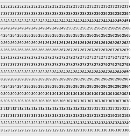
319
2320
2321
2322
2323
2324
2325
2326
2327
2328
2329
2330
2331
2332
2333
2334
2335
2336
2337
376
2377
2378
2379
2380
2381
2382
2383
2384
2385
2386
2387
2388
2389
2390
2391
2392
2393
2394
433
2434
2435
2436
2437
2438
2439
2440
2441
2442
2443
2444
2445
2446
2447
2448
2449
2450
2451
490
2491
2492
2493
2494
2495
2496
2497
2498
2499
2500
2501
2502
2503
2504
2505
2506
2507
2508
547
2548
2549
2550
2551
2552
2553
2554
2555
2556
2557
2558
2559
2560
2561
2562
2563
2564
2565
604
2605
2606
2607
2608
2609
2610
2611
2612
2613
2614
2615
2616
2617
2618
2619
2620
2621
2622
661
2662
2663
2664
2665
2666
2667
2668
2669
2670
2671
2672
2673
2674
2675
2676
2677
2678
2679
718
2719
2720
2721
2722
2723
2724
2725
2726
2727
2728
2729
2730
2731
2732
2733
2734
2735
2736
775
2776
2777
2778
2779
2780
2781
2782
2783
2784
2785
2786
2787
2788
2789
2790
2791
2792
2793
832
2833
2834
2835
2836
2837
2838
2839
2840
2841
2842
2843
2844
2845
2846
2847
2848
2849
2850
889
2890
2891
2892
2893
2894
2895
2896
2897
2898
2899
2900
2901
2902
2903
2904
2905
2906
2907
946
2947
2948
2949
2950
2951
2952
2953
2954
2955
2956
2957
2958
2959
2960
2961
2962
2963
2964
003
3004
3005
3006
3007
3008
3009
3010
3011
3012
3013
3014
3015
3016
3017
3018
3019
3020
3021
060
3061
3062
3063
3064
3065
3066
3067
3068
3069
3070
3071
3072
3073
3074
3075
3076
3077
3078
117
3118
3119
3120
3121
3122
3123
3124
3125
3126
3127
3128
3129
3130
3131
3132
3133
3134
3135
174
3175
3176
3177
3178
3179
3180
3181
3182
3183
3184
3185
3186
3187
3188
3189
3190
3191
3192
231
3232
3233
3234
3235
3236
3237
3238
3239
3240
3241
3242
3243
3244
3245
3246
3247
3248
3249
288
3289
3290
3291
3292
3293
3294
3295
3296
3297
3298
3299
3300
3301
3302
3303
3304
3305
3306