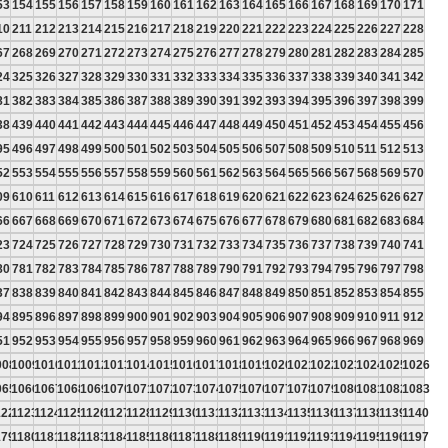
53
154
155
156
157
158
159
160
161
162
163
164
165
166
167
168
169
170
171
10
211
212
213
214
215
216
217
218
219
220
221
222
223
224
225
226
227
228
67
268
269
270
271
272
273
274
275
276
277
278
279
280
281
282
283
284
285
24
325
326
327
328
329
330
331
332
333
334
335
336
337
338
339
340
341
342
81
382
383
384
385
386
387
388
389
390
391
392
393
394
395
396
397
398
399
38
439
440
441
442
443
444
445
446
447
448
449
450
451
452
453
454
455
456
95
496
497
498
499
500
501
502
503
504
505
506
507
508
509
510
511
512
513
52
553
554
555
556
557
558
559
560
561
562
563
564
565
566
567
568
569
570
09
610
611
612
613
614
615
616
617
618
619
620
621
622
623
624
625
626
627
66
667
668
669
670
671
672
673
674
675
676
677
678
679
680
681
682
683
684
23
724
725
726
727
728
729
730
731
732
733
734
735
736
737
738
739
740
741
80
781
782
783
784
785
786
787
788
789
790
791
792
793
794
795
796
797
798
37
838
839
840
841
842
843
844
845
846
847
848
849
850
851
852
853
854
855
94
895
896
897
898
899
900
901
902
903
904
905
906
907
908
909
910
911
912
51
952
953
954
955
956
957
958
959
960
961
962
963
964
965
966
967
968
969
008
1009
1010
1011
1012
1013
1014
1015
1016
1017
1018
1019
1020
1021
1022
1023
1024
1025
1026
065
1066
1067
1068
1069
1070
1071
1072
1073
1074
1075
1076
1077
1078
1079
1080
1081
1082
1083
122
1123
1124
1125
1126
1127
1128
1129
1130
1131
1132
1133
1134
1135
1136
1137
1138
1139
1140
179
1180
1181
1182
1183
1184
1185
1186
1187
1188
1189
1190
1191
1192
1193
1194
1195
1196
1197