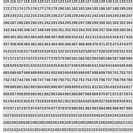
115
116
117
118
119
120
121
122
123
124
125
126
127
128
129
130
131
132
133
172
173
174
175
176
177
178
179
180
181
182
183
184
185
186
187
188
189
190
229
230
231
232
233
234
235
236
237
238
239
240
241
242
243
244
245
246
247
286
287
288
289
290
291
292
293
294
295
296
297
298
299
300
301
302
303
304
343
344
345
346
347
348
349
350
351
352
353
354
355
356
357
358
359
360
361
400
401
402
403
404
405
406
407
408
409
410
411
412
413
414
415
416
417
418
457
458
459
460
461
462
463
464
465
466
467
468
469
470
471
472
473
474
475
514
515
516
517
518
519
520
521
522
523
524
525
526
527
528
529
530
531
532
571
572
573
574
575
576
577
578
579
580
581
582
583
584
585
586
587
588
589
628
629
630
631
632
633
634
635
636
637
638
639
640
641
642
643
644
645
646
685
686
687
688
689
690
691
692
693
694
695
696
697
698
699
700
701
702
703
742
743
744
745
746
747
748
749
750
751
752
753
754
755
756
757
758
759
760
799
800
801
802
803
804
805
806
807
808
809
810
811
812
813
814
815
816
817
856
857
858
859
860
861
862
863
864
865
866
867
868
869
870
871
872
873
874
913
914
915
916
917
918
919
920
921
922
923
924
925
926
927
928
929
930
931
970
971
972
973
974
975
976
977
978
979
980
981
982
983
984
985
986
987
988
1027
1028
1029
1030
1031
1032
1033
1034
1035
1036
1037
1038
1039
1040
1041
1042
1043
1044
104
1084
1085
1086
1087
1088
1089
1090
1091
1092
1093
1094
1095
1096
1097
1098
1099
1100
1101
110
1141
1142
1143
1144
1145
1146
1147
1148
1149
1150
1151
1152
1153
1154
1155
1156
1157
1158
115