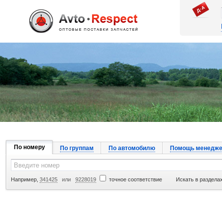
Джапан Авто
По номеру
По группам
По автомобилю
Помощь менедже
Например,
341425
или
9228019
точное соответствие
Искать в разделах