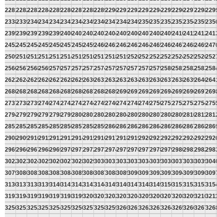
2281
2282
2283
2284
2285
2286
2287
2288
2289
2290
2291
2292
2293
2294
2295
2296
2297
2298
229
2338
2339
2340
2341
2342
2343
2344
2345
2346
2347
2348
2349
2350
2351
2352
2353
2354
2355
235
2395
2396
2397
2398
2399
2400
2401
2402
2403
2404
2405
2406
2407
2408
2409
2410
2411
2412
241
2452
2453
2454
2455
2456
2457
2458
2459
2460
2461
2462
2463
2464
2465
2466
2467
2468
2469
247
2509
2510
2511
2512
2513
2514
2515
2516
2517
2518
2519
2520
2521
2522
2523
2524
2525
2526
252
2566
2567
2568
2569
2570
2571
2572
2573
2574
2575
2576
2577
2578
2579
2580
2581
2582
2583
258
2623
2624
2625
2626
2627
2628
2629
2630
2631
2632
2633
2634
2635
2636
2637
2638
2639
2640
264
2680
2681
2682
2683
2684
2685
2686
2687
2688
2689
2690
2691
2692
2693
2694
2695
2696
2697
269
2737
2738
2739
2740
2741
2742
2743
2744
2745
2746
2747
2748
2749
2750
2751
2752
2753
2754
275
2794
2795
2796
2797
2798
2799
2800
2801
2802
2803
2804
2805
2806
2807
2808
2809
2810
2811
281
2851
2852
2853
2854
2855
2856
2857
2858
2859
2860
2861
2862
2863
2864
2865
2866
2867
2868
286
2908
2909
2910
2911
2912
2913
2914
2915
2916
2917
2918
2919
2920
2921
2922
2923
2924
2925
292
2965
2966
2967
2968
2969
2970
2971
2972
2973
2974
2975
2976
2977
2978
2979
2980
2981
2982
298
3022
3023
3024
3025
3026
3027
3028
3029
3030
3031
3032
3033
3034
3035
3036
3037
3038
3039
304
3079
3080
3081
3082
3083
3084
3085
3086
3087
3088
3089
3090
3091
3092
3093
3094
3095
3096
309
3136
3137
3138
3139
3140
3141
3142
3143
3144
3145
3146
3147
3148
3149
3150
3151
3152
3153
315
3193
3194
3195
3196
3197
3198
3199
3200
3201
3202
3203
3204
3205
3206
3207
3208
3209
3210
321
3250
3251
3252
3253
3254
3255
3256
3257
3258
3259
3260
3261
3262
3263
3264
3265
3266
3267
326