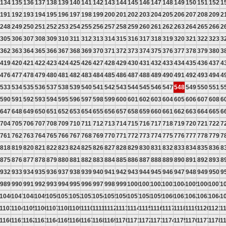
134
135
136
137
138
139
140
141
142
143
144
145
146
147
148
149
150
151
152
1
191
192
193
194
195
196
197
198
199
200
201
202
203
204
205
206
207
208
209
2
248
249
250
251
252
253
254
255
256
257
258
259
260
261
262
263
264
265
266
2
305
306
307
308
309
310
311
312
313
314
315
316
317
318
319
320
321
322
323
3
362
363
364
365
366
367
368
369
370
371
372
373
374
375
376
377
378
379
380
3
419
420
421
422
423
424
425
426
427
428
429
430
431
432
433
434
435
436
437
4
476
477
478
479
480
481
482
483
484
485
486
487
488
489
490
491
492
493
494
4
533
534
535
536
537
538
539
540
541
542
543
544
545
546
547
548
549
550
551
5
590
591
592
593
594
595
596
597
598
599
600
601
602
603
604
605
606
607
608
6
647
648
649
650
651
652
653
654
655
656
657
658
659
660
661
662
663
664
665
6
704
705
706
707
708
709
710
711
712
713
714
715
716
717
718
719
720
721
722
7
761
762
763
764
765
766
767
768
769
770
771
772
773
774
775
776
777
778
779
7
818
819
820
821
822
823
824
825
826
827
828
829
830
831
832
833
834
835
836
8
875
876
877
878
879
880
881
882
883
884
885
886
887
888
889
890
891
892
893
8
932
933
934
935
936
937
938
939
940
941
942
943
944
945
946
947
948
949
950
9
989
990
991
992
993
994
995
996
997
998
999
1000
1001
1002
1003
1004
1005
1006
1007
1
5
1046
1047
1048
1049
1050
1051
1052
1053
1054
1055
1056
1057
1058
1059
1060
1061
1062
1063
1064
1
2
1103
1104
1105
1106
1107
1108
1109
1110
1111
1112
1113
1114
1115
1116
1117
1118
1119
1120
1121
1
9
1160
1161
1162
1163
1164
1165
1166
1167
1168
1169
1170
1171
1172
1173
1174
1175
1176
1177
1178
1