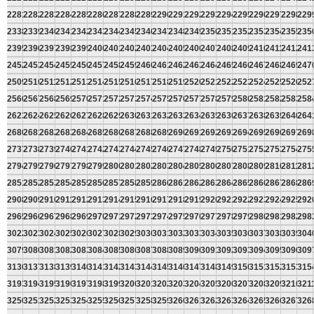
2281
2282
2283
2284
2285
2286
2287
2288
2289
2290
2291
2292
2293
2294
2295
2296
2297
2298
229
2338
2339
2340
2341
2342
2343
2344
2345
2346
2347
2348
2349
2350
2351
2352
2353
2354
2355
235
2395
2396
2397
2398
2399
2400
2401
2402
2403
2404
2405
2406
2407
2408
2409
2410
2411
2412
241
2452
2453
2454
2455
2456
2457
2458
2459
2460
2461
2462
2463
2464
2465
2466
2467
2468
2469
247
2509
2510
2511
2512
2513
2514
2515
2516
2517
2518
2519
2520
2521
2522
2523
2524
2525
2526
252
2566
2567
2568
2569
2570
2571
2572
2573
2574
2575
2576
2577
2578
2579
2580
2581
2582
2583
258
2623
2624
2625
2626
2627
2628
2629
2630
2631
2632
2633
2634
2635
2636
2637
2638
2639
2640
264
2680
2681
2682
2683
2684
2685
2686
2687
2688
2689
2690
2691
2692
2693
2694
2695
2696
2697
269
2737
2738
2739
2740
2741
2742
2743
2744
2745
2746
2747
2748
2749
2750
2751
2752
2753
2754
275
2794
2795
2796
2797
2798
2799
2800
2801
2802
2803
2804
2805
2806
2807
2808
2809
2810
2811
281
2851
2852
2853
2854
2855
2856
2857
2858
2859
2860
2861
2862
2863
2864
2865
2866
2867
2868
286
2908
2909
2910
2911
2912
2913
2914
2915
2916
2917
2918
2919
2920
2921
2922
2923
2924
2925
292
2965
2966
2967
2968
2969
2970
2971
2972
2973
2974
2975
2976
2977
2978
2979
2980
2981
2982
298
3022
3023
3024
3025
3026
3027
3028
3029
3030
3031
3032
3033
3034
3035
3036
3037
3038
3039
304
3079
3080
3081
3082
3083
3084
3085
3086
3087
3088
3089
3090
3091
3092
3093
3094
3095
3096
309
3136
3137
3138
3139
3140
3141
3142
3143
3144
3145
3146
3147
3148
3149
3150
3151
3152
3153
315
3193
3194
3195
3196
3197
3198
3199
3200
3201
3202
3203
3204
3205
3206
3207
3208
3209
3210
321
3250
3251
3252
3253
3254
3255
3256
3257
3258
3259
3260
3261
3262
3263
3264
3265
3266
3267
326