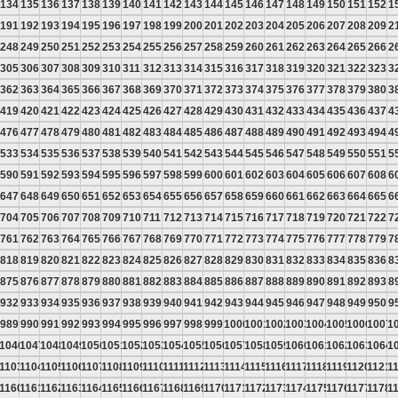
134
135
136
137
138
139
140
141
142
143
144
145
146
147
148
149
150
151
152
1
191
192
193
194
195
196
197
198
199
200
201
202
203
204
205
206
207
208
209
2
248
249
250
251
252
253
254
255
256
257
258
259
260
261
262
263
264
265
266
2
305
306
307
308
309
310
311
312
313
314
315
316
317
318
319
320
321
322
323
3
362
363
364
365
366
367
368
369
370
371
372
373
374
375
376
377
378
379
380
3
419
420
421
422
423
424
425
426
427
428
429
430
431
432
433
434
435
436
437
4
476
477
478
479
480
481
482
483
484
485
486
487
488
489
490
491
492
493
494
4
533
534
535
536
537
538
539
540
541
542
543
544
545
546
547
548
549
550
551
5
590
591
592
593
594
595
596
597
598
599
600
601
602
603
604
605
606
607
608
6
647
648
649
650
651
652
653
654
655
656
657
658
659
660
661
662
663
664
665
6
704
705
706
707
708
709
710
711
712
713
714
715
716
717
718
719
720
721
722
7
761
762
763
764
765
766
767
768
769
770
771
772
773
774
775
776
777
778
779
7
818
819
820
821
822
823
824
825
826
827
828
829
830
831
832
833
834
835
836
8
875
876
877
878
879
880
881
882
883
884
885
886
887
888
889
890
891
892
893
8
932
933
934
935
936
937
938
939
940
941
942
943
944
945
946
947
948
949
950
9
989
990
991
992
993
994
995
996
997
998
999
1000
1001
1002
1003
1004
1005
1006
1007
1
5
1046
1047
1048
1049
1050
1051
1052
1053
1054
1055
1056
1057
1058
1059
1060
1061
1062
1063
1064
1
2
1103
1104
1105
1106
1107
1108
1109
1110
1111
1112
1113
1114
1115
1116
1117
1118
1119
1120
1121
1
9
1160
1161
1162
1163
1164
1165
1166
1167
1168
1169
1170
1171
1172
1173
1174
1175
1176
1177
1178
1