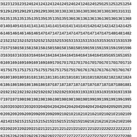
236
1237
1238
1239
1240
1241
1242
1243
1244
1245
1246
1247
1248
1249
1250
1251
1252
1253
1254
293
1294
1295
1296
1297
1298
1299
1300
1301
1302
1303
1304
1305
1306
1307
1308
1309
1310
1311
350
1351
1352
1353
1354
1355
1356
1357
1358
1359
1360
1361
1362
1363
1364
1365
1366
1367
1368
407
1408
1409
1410
1411
1412
1413
1414
1415
1416
1417
1418
1419
1420
1421
1422
1423
1424
1425
464
1465
1466
1467
1468
1469
1470
1471
1472
1473
1474
1475
1476
1477
1478
1479
1480
1481
1482
521
1522
1523
1524
1525
1526
1527
1528
1529
1530
1531
1532
1533
1534
1535
1536
1537
1538
1539
578
1579
1580
1581
1582
1583
1584
1585
1586
1587
1588
1589
1590
1591
1592
1593
1594
1595
1596
635
1636
1637
1638
1639
1640
1641
1642
1643
1644
1645
1646
1647
1648
1649
1650
1651
1652
1653
692
1693
1694
1695
1696
1697
1698
1699
1700
1701
1702
1703
1704
1705
1706
1707
1708
1709
1710
749
1750
1751
1752
1753
1754
1755
1756
1757
1758
1759
1760
1761
1762
1763
1764
1765
1766
1767
806
1807
1808
1809
1810
1811
1812
1813
1814
1815
1816
1817
1818
1819
1820
1821
1822
1823
1824
863
1864
1865
1866
1867
1868
1869
1870
1871
1872
1873
1874
1875
1876
1877
1878
1879
1880
1881
920
1921
1922
1923
1924
1925
1926
1927
1928
1929
1930
1931
1932
1933
1934
1935
1936
1937
1938
977
1978
1979
1980
1981
1982
1983
1984
1985
1986
1987
1988
1989
1990
1991
1992
1993
1994
1995
034
2035
2036
2037
2038
2039
2040
2041
2042
2043
2044
2045
2046
2047
2048
2049
2050
2051
2052
091
2092
2093
2094
2095
2096
2097
2098
2099
2100
2101
2102
2103
2104
2105
2106
2107
2108
2109
148
2149
2150
2151
2152
2153
2154
2155
2156
2157
2158
2159
2160
2161
2162
2163
2164
2165
2166
205
2206
2207
2208
2209
2210
2211
2212
2213
2214
2215
2216
2217
2218
2219
2220
2221
2222
2223
262
2263
2264
2265
2266
2267
2268
2269
2270
2271
2272
2273
2274
2275
2276
2277
2278
2279
2280