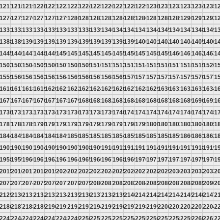
6
1217
1218
1219
1220
1221
1222
1223
1224
1225
1226
1227
1228
1229
1230
1231
1232
1233
1234
1235
1
3
1274
1275
1276
1277
1278
1279
1280
1281
1282
1283
1284
1285
1286
1287
1288
1289
1290
1291
1292
1
0
1331
1332
1333
1334
1335
1336
1337
1338
1339
1340
1341
1342
1343
1344
1345
1346
1347
1348
1349
1
7
1388
1389
1390
1391
1392
1393
1394
1395
1396
1397
1398
1399
1400
1401
1402
1403
1404
1405
1406
1
4
1445
1446
1447
1448
1449
1450
1451
1452
1453
1454
1455
1456
1457
1458
1459
1460
1461
1462
1463
1
1
1502
1503
1504
1505
1506
1507
1508
1509
1510
1511
1512
1513
1514
1515
1516
1517
1518
1519
1520
1
8
1559
1560
1561
1562
1563
1564
1565
1566
1567
1568
1569
1570
1571
1572
1573
1574
1575
1576
1577
1
5
1616
1617
1618
1619
1620
1621
1622
1623
1624
1625
1626
1627
1628
1629
1630
1631
1632
1633
1634
1
2
1673
1674
1675
1676
1677
1678
1679
1680
1681
1682
1683
1684
1685
1686
1687
1688
1689
1690
1691
1
9
1730
1731
1732
1733
1734
1735
1736
1737
1738
1739
1740
1741
1742
1743
1744
1745
1746
1747
1748
1
6
1787
1788
1789
1790
1791
1792
1793
1794
1795
1796
1797
1798
1799
1800
1801
1802
1803
1804
1805
1
3
1844
1845
1846
1847
1848
1849
1850
1851
1852
1853
1854
1855
1856
1857
1858
1859
1860
1861
1862
1
0
1901
1902
1903
1904
1905
1906
1907
1908
1909
1910
1911
1912
1913
1914
1915
1916
1917
1918
1919
1
7
1958
1959
1960
1961
1962
1963
1964
1965
1966
1967
1968
1969
1970
1971
1972
1973
1974
1975
1976
1
4
2015
2016
2017
2018
2019
2020
2021
2022
2023
2024
2025
2026
2027
2028
2029
2030
2031
2032
2033
2
1
2072
2073
2074
2075
2076
2077
2078
2079
2080
2081
2082
2083
2084
2085
2086
2087
2088
2089
2090
2
8
2129
2130
2131
2132
2133
2134
2135
2136
2137
2138
2139
2140
2141
2142
2143
2144
2145
2146
2147
2
5
2186
2187
2188
2189
2190
2191
2192
2193
2194
2195
2196
2197
2198
2199
2200
2201
2202
2203
2204
2
2
2243
2244
2245
2246
2247
2248
2249
2250
2251
2252
2253
2254
2255
2256
2257
2258
2259
2260
2261
2