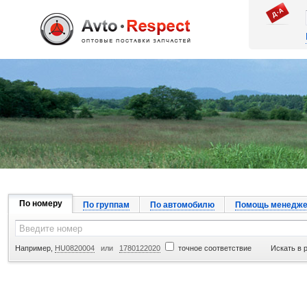
Джапан Авто
По номеру
По группам
По автомобилю
Помощь менедже
Например,
HU0820004
или
1780122020
точное соответствие
Искать в 