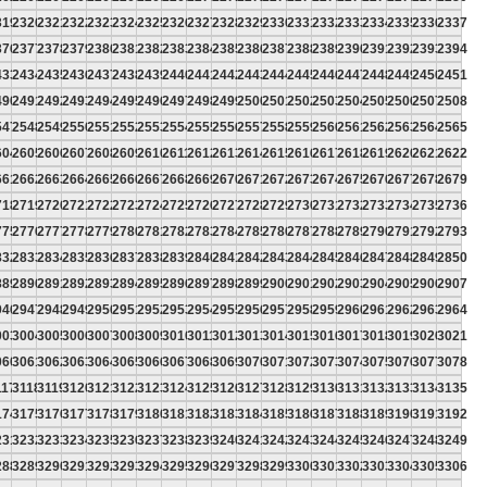
319
2320
2321
2322
2323
2324
2325
2326
2327
2328
2329
2330
2331
2332
2333
2334
2335
2336
2337
376
2377
2378
2379
2380
2381
2382
2383
2384
2385
2386
2387
2388
2389
2390
2391
2392
2393
2394
433
2434
2435
2436
2437
2438
2439
2440
2441
2442
2443
2444
2445
2446
2447
2448
2449
2450
2451
490
2491
2492
2493
2494
2495
2496
2497
2498
2499
2500
2501
2502
2503
2504
2505
2506
2507
2508
547
2548
2549
2550
2551
2552
2553
2554
2555
2556
2557
2558
2559
2560
2561
2562
2563
2564
2565
604
2605
2606
2607
2608
2609
2610
2611
2612
2613
2614
2615
2616
2617
2618
2619
2620
2621
2622
661
2662
2663
2664
2665
2666
2667
2668
2669
2670
2671
2672
2673
2674
2675
2676
2677
2678
2679
718
2719
2720
2721
2722
2723
2724
2725
2726
2727
2728
2729
2730
2731
2732
2733
2734
2735
2736
775
2776
2777
2778
2779
2780
2781
2782
2783
2784
2785
2786
2787
2788
2789
2790
2791
2792
2793
832
2833
2834
2835
2836
2837
2838
2839
2840
2841
2842
2843
2844
2845
2846
2847
2848
2849
2850
889
2890
2891
2892
2893
2894
2895
2896
2897
2898
2899
2900
2901
2902
2903
2904
2905
2906
2907
946
2947
2948
2949
2950
2951
2952
2953
2954
2955
2956
2957
2958
2959
2960
2961
2962
2963
2964
003
3004
3005
3006
3007
3008
3009
3010
3011
3012
3013
3014
3015
3016
3017
3018
3019
3020
3021
060
3061
3062
3063
3064
3065
3066
3067
3068
3069
3070
3071
3072
3073
3074
3075
3076
3077
3078
117
3118
3119
3120
3121
3122
3123
3124
3125
3126
3127
3128
3129
3130
3131
3132
3133
3134
3135
174
3175
3176
3177
3178
3179
3180
3181
3182
3183
3184
3185
3186
3187
3188
3189
3190
3191
3192
231
3232
3233
3234
3235
3236
3237
3238
3239
3240
3241
3242
3243
3244
3245
3246
3247
3248
3249
288
3289
3290
3291
3292
3293
3294
3295
3296
3297
3298
3299
3300
3301
3302
3303
3304
3305
3306