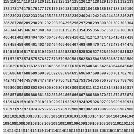
115
116
117
118
119
120
121
122
123
124
125
126
127
128
129
130
131
132
133
172
173
174
175
176
177
178
179
180
181
182
183
184
185
186
187
188
189
190
229
230
231
232
233
234
235
236
237
238
239
240
241
242
243
244
245
246
247
286
287
288
289
290
291
292
293
294
295
296
297
298
299
300
301
302
303
304
343
344
345
346
347
348
349
350
351
352
353
354
355
356
357
358
359
360
361
400
401
402
403
404
405
406
407
408
409
410
411
412
413
414
415
416
417
418
457
458
459
460
461
462
463
464
465
466
467
468
469
470
471
472
473
474
475
514
515
516
517
518
519
520
521
522
523
524
525
526
527
528
529
530
531
532
571
572
573
574
575
576
577
578
579
580
581
582
583
584
585
586
587
588
589
628
629
630
631
632
633
634
635
636
637
638
639
640
641
642
643
644
645
646
685
686
687
688
689
690
691
692
693
694
695
696
697
698
699
700
701
702
703
742
743
744
745
746
747
748
749
750
751
752
753
754
755
756
757
758
759
760
799
800
801
802
803
804
805
806
807
808
809
810
811
812
813
814
815
816
817
856
857
858
859
860
861
862
863
864
865
866
867
868
869
870
871
872
873
874
913
914
915
916
917
918
919
920
921
922
923
924
925
926
927
928
929
930
931
970
971
972
973
974
975
976
977
978
979
980
981
982
983
984
985
986
987
988
1027
1028
1029
1030
1031
1032
1033
1034
1035
1036
1037
1038
1039
1040
1041
1042
1043
1044
104
1084
1085
1086
1087
1088
1089
1090
1091
1092
1093
1094
1095
1096
1097
1098
1099
1100
1101
110
1141
1142
1143
1144
1145
1146
1147
1148
1149
1150
1151
1152
1153
1154
1155
1156
1157
1158
115