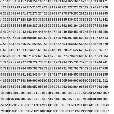
53
154
155
156
157
158
159
160
161
162
163
164
165
166
167
168
169
170
171
10
211
212
213
214
215
216
217
218
219
220
221
222
223
224
225
226
227
228
67
268
269
270
271
272
273
274
275
276
277
278
279
280
281
282
283
284
285
24
325
326
327
328
329
330
331
332
333
334
335
336
337
338
339
340
341
342
81
382
383
384
385
386
387
388
389
390
391
392
393
394
395
396
397
398
399
38
439
440
441
442
443
444
445
446
447
448
449
450
451
452
453
454
455
456
95
496
497
498
499
500
501
502
503
504
505
506
507
508
509
510
511
512
513
52
553
554
555
556
557
558
559
560
561
562
563
564
565
566
567
568
569
570
09
610
611
612
613
614
615
616
617
618
619
620
621
622
623
624
625
626
627
66
667
668
669
670
671
672
673
674
675
676
677
678
679
680
681
682
683
684
23
724
725
726
727
728
729
730
731
732
733
734
735
736
737
738
739
740
741
80
781
782
783
784
785
786
787
788
789
790
791
792
793
794
795
796
797
798
37
838
839
840
841
842
843
844
845
846
847
848
849
850
851
852
853
854
855
94
895
896
897
898
899
900
901
902
903
904
905
906
907
908
909
910
911
912
51
952
953
954
955
956
957
958
959
960
961
962
963
964
965
966
967
968
969
008
1009
1010
1011
1012
1013
1014
1015
1016
1017
1018
1019
1020
1021
1022
1023
1024
1025
1026
065
1066
1067
1068
1069
1070
1071
1072
1073
1074
1075
1076
1077
1078
1079
1080
1081
1082
1083
122
1123
1124
1125
1126
1127
1128
1129
1130
1131
1132
1133
1134
1135
1136
1137
1138
1139
1140
179
1180
1181
1182
1183
1184
1185
1186
1187
1188
1189
1190
1191
1192
1193
1194
1195
1196
1197