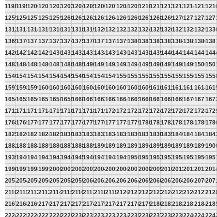
1198
1199
1200
1201
1202
1203
1204
1205
1206
1207
1208
1209
1210
1211
1212
1213
1214
1215
121
1255
1256
1257
1258
1259
1260
1261
1262
1263
1264
1265
1266
1267
1268
1269
1270
1271
1272
127
1312
1313
1314
1315
1316
1317
1318
1319
1320
1321
1322
1323
1324
1325
1326
1327
1328
1329
133
1369
1370
1371
1372
1373
1374
1375
1376
1377
1378
1379
1380
1381
1382
1383
1384
1385
1386
138
1426
1427
1428
1429
1430
1431
1432
1433
1434
1435
1436
1437
1438
1439
1440
1441
1442
1443
144
1483
1484
1485
1486
1487
1488
1489
1490
1491
1492
1493
1494
1495
1496
1497
1498
1499
1500
150
1540
1541
1542
1543
1544
1545
1546
1547
1548
1549
1550
1551
1552
1553
1554
1555
1556
1557
155
1597
1598
1599
1600
1601
1602
1603
1604
1605
1606
1607
1608
1609
1610
1611
1612
1613
1614
161
1654
1655
1656
1657
1658
1659
1660
1661
1662
1663
1664
1665
1666
1667
1668
1669
1670
1671
167
1711
1712
1713
1714
1715
1716
1717
1718
1719
1720
1721
1722
1723
1724
1725
1726
1727
1728
172
1768
1769
1770
1771
1772
1773
1774
1775
1776
1777
1778
1779
1780
1781
1782
1783
1784
1785
178
1825
1826
1827
1828
1829
1830
1831
1832
1833
1834
1835
1836
1837
1838
1839
1840
1841
1842
184
1882
1883
1884
1885
1886
1887
1888
1889
1890
1891
1892
1893
1894
1895
1896
1897
1898
1899
190
1939
1940
1941
1942
1943
1944
1945
1946
1947
1948
1949
1950
1951
1952
1953
1954
1955
1956
195
1996
1997
1998
1999
2000
2001
2002
2003
2004
2005
2006
2007
2008
2009
2010
2011
2012
2013
201
2053
2054
2055
2056
2057
2058
2059
2060
2061
2062
2063
2064
2065
2066
2067
2068
2069
2070
207
2110
2111
2112
2113
2114
2115
2116
2117
2118
2119
2120
2121
2122
2123
2124
2125
2126
2127
212
2167
2168
2169
2170
2171
2172
2173
2174
2175
2176
2177
2178
2179
2180
2181
2182
2183
2184
218
2224
2225
2226
2227
2228
2229
2230
2231
2232
2233
2234
2235
2236
2237
2238
2239
2240
2241
224