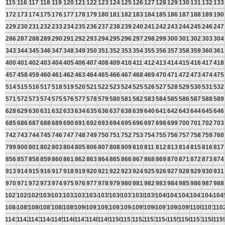
115
116
117
118
119
120
121
122
123
124
125
126
127
128
129
130
131
132
133
172
173
174
175
176
177
178
179
180
181
182
183
184
185
186
187
188
189
190
229
230
231
232
233
234
235
236
237
238
239
240
241
242
243
244
245
246
247
286
287
288
289
290
291
292
293
294
295
296
297
298
299
300
301
302
303
304
343
344
345
346
347
348
349
350
351
352
353
354
355
356
357
358
359
360
361
400
401
402
403
404
405
406
407
408
409
410
411
412
413
414
415
416
417
418
457
458
459
460
461
462
463
464
465
466
467
468
469
470
471
472
473
474
475
514
515
516
517
518
519
520
521
522
523
524
525
526
527
528
529
530
531
532
571
572
573
574
575
576
577
578
579
580
581
582
583
584
585
586
587
588
589
628
629
630
631
632
633
634
635
636
637
638
639
640
641
642
643
644
645
646
685
686
687
688
689
690
691
692
693
694
695
696
697
698
699
700
701
702
703
742
743
744
745
746
747
748
749
750
751
752
753
754
755
756
757
758
759
760
799
800
801
802
803
804
805
806
807
808
809
810
811
812
813
814
815
816
817
856
857
858
859
860
861
862
863
864
865
866
867
868
869
870
871
872
873
874
913
914
915
916
917
918
919
920
921
922
923
924
925
926
927
928
929
930
931
970
971
972
973
974
975
976
977
978
979
980
981
982
983
984
985
986
987
988
1027
1028
1029
1030
1031
1032
1033
1034
1035
1036
1037
1038
1039
1040
1041
1042
1043
1044
104
1084
1085
1086
1087
1088
1089
1090
1091
1092
1093
1094
1095
1096
1097
1098
1099
1100
1101
110
1141
1142
1143
1144
1145
1146
1147
1148
1149
1150
1151
1152
1153
1154
1155
1156
1157
1158
115