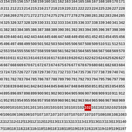
53
154
155
156
157
158
159
160
161
162
163
164
165
166
167
168
169
170
171
10
211
212
213
214
215
216
217
218
219
220
221
222
223
224
225
226
227
228
67
268
269
270
271
272
273
274
275
276
277
278
279
280
281
282
283
284
285
24
325
326
327
328
329
330
331
332
333
334
335
336
337
338
339
340
341
342
81
382
383
384
385
386
387
388
389
390
391
392
393
394
395
396
397
398
399
38
439
440
441
442
443
444
445
446
447
448
449
450
451
452
453
454
455
456
95
496
497
498
499
500
501
502
503
504
505
506
507
508
509
510
511
512
513
52
553
554
555
556
557
558
559
560
561
562
563
564
565
566
567
568
569
570
09
610
611
612
613
614
615
616
617
618
619
620
621
622
623
624
625
626
627
66
667
668
669
670
671
672
673
674
675
676
677
678
679
680
681
682
683
684
23
724
725
726
727
728
729
730
731
732
733
734
735
736
737
738
739
740
741
80
781
782
783
784
785
786
787
788
789
790
791
792
793
794
795
796
797
798
37
838
839
840
841
842
843
844
845
846
847
848
849
850
851
852
853
854
855
94
895
896
897
898
899
900
901
902
903
904
905
906
907
908
909
910
911
912
51
952
953
954
955
956
957
958
959
960
961
962
963
964
965
966
967
968
969
008
1009
1010
1011
1012
1013
1014
1015
1016
1017
1018
1019
1020
1021
1022
1023
1024
1025
1026
065
1066
1067
1068
1069
1070
1071
1072
1073
1074
1075
1076
1077
1078
1079
1080
1081
1082
1083
122
1123
1124
1125
1126
1127
1128
1129
1130
1131
1132
1133
1134
1135
1136
1137
1138
1139
1140
179
1180
1181
1182
1183
1184
1185
1186
1187
1188
1189
1190
1191
1192
1193
1194
1195
1196
1197