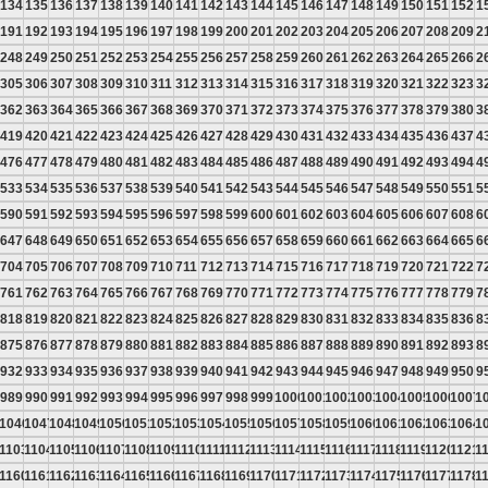
134
135
136
137
138
139
140
141
142
143
144
145
146
147
148
149
150
151
152
1
191
192
193
194
195
196
197
198
199
200
201
202
203
204
205
206
207
208
209
2
248
249
250
251
252
253
254
255
256
257
258
259
260
261
262
263
264
265
266
2
305
306
307
308
309
310
311
312
313
314
315
316
317
318
319
320
321
322
323
3
362
363
364
365
366
367
368
369
370
371
372
373
374
375
376
377
378
379
380
3
419
420
421
422
423
424
425
426
427
428
429
430
431
432
433
434
435
436
437
4
476
477
478
479
480
481
482
483
484
485
486
487
488
489
490
491
492
493
494
4
533
534
535
536
537
538
539
540
541
542
543
544
545
546
547
548
549
550
551
5
590
591
592
593
594
595
596
597
598
599
600
601
602
603
604
605
606
607
608
6
647
648
649
650
651
652
653
654
655
656
657
658
659
660
661
662
663
664
665
6
704
705
706
707
708
709
710
711
712
713
714
715
716
717
718
719
720
721
722
7
761
762
763
764
765
766
767
768
769
770
771
772
773
774
775
776
777
778
779
7
818
819
820
821
822
823
824
825
826
827
828
829
830
831
832
833
834
835
836
8
875
876
877
878
879
880
881
882
883
884
885
886
887
888
889
890
891
892
893
8
932
933
934
935
936
937
938
939
940
941
942
943
944
945
946
947
948
949
950
9
989
990
991
992
993
994
995
996
997
998
999
1000
1001
1002
1003
1004
1005
1006
1007
1
5
1046
1047
1048
1049
1050
1051
1052
1053
1054
1055
1056
1057
1058
1059
1060
1061
1062
1063
1064
1
2
1103
1104
1105
1106
1107
1108
1109
1110
1111
1112
1113
1114
1115
1116
1117
1118
1119
1120
1121
1
9
1160
1161
1162
1163
1164
1165
1166
1167
1168
1169
1170
1171
1172
1173
1174
1175
1176
1177
1178
1