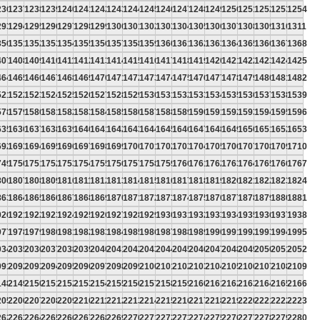
236
1237
1238
1239
1240
1241
1242
1243
1244
1245
1246
1247
1248
1249
1250
1251
1252
1253
1254
293
1294
1295
1296
1297
1298
1299
1300
1301
1302
1303
1304
1305
1306
1307
1308
1309
1310
1311
350
1351
1352
1353
1354
1355
1356
1357
1358
1359
1360
1361
1362
1363
1364
1365
1366
1367
1368
407
1408
1409
1410
1411
1412
1413
1414
1415
1416
1417
1418
1419
1420
1421
1422
1423
1424
1425
464
1465
1466
1467
1468
1469
1470
1471
1472
1473
1474
1475
1476
1477
1478
1479
1480
1481
1482
521
1522
1523
1524
1525
1526
1527
1528
1529
1530
1531
1532
1533
1534
1535
1536
1537
1538
1539
578
1579
1580
1581
1582
1583
1584
1585
1586
1587
1588
1589
1590
1591
1592
1593
1594
1595
1596
635
1636
1637
1638
1639
1640
1641
1642
1643
1644
1645
1646
1647
1648
1649
1650
1651
1652
1653
692
1693
1694
1695
1696
1697
1698
1699
1700
1701
1702
1703
1704
1705
1706
1707
1708
1709
1710
749
1750
1751
1752
1753
1754
1755
1756
1757
1758
1759
1760
1761
1762
1763
1764
1765
1766
1767
806
1807
1808
1809
1810
1811
1812
1813
1814
1815
1816
1817
1818
1819
1820
1821
1822
1823
1824
863
1864
1865
1866
1867
1868
1869
1870
1871
1872
1873
1874
1875
1876
1877
1878
1879
1880
1881
920
1921
1922
1923
1924
1925
1926
1927
1928
1929
1930
1931
1932
1933
1934
1935
1936
1937
1938
977
1978
1979
1980
1981
1982
1983
1984
1985
1986
1987
1988
1989
1990
1991
1992
1993
1994
1995
034
2035
2036
2037
2038
2039
2040
2041
2042
2043
2044
2045
2046
2047
2048
2049
2050
2051
2052
091
2092
2093
2094
2095
2096
2097
2098
2099
2100
2101
2102
2103
2104
2105
2106
2107
2108
2109
148
2149
2150
2151
2152
2153
2154
2155
2156
2157
2158
2159
2160
2161
2162
2163
2164
2165
2166
205
2206
2207
2208
2209
2210
2211
2212
2213
2214
2215
2216
2217
2218
2219
2220
2221
2222
2223
262
2263
2264
2265
2266
2267
2268
2269
2270
2271
2272
2273
2274
2275
2276
2277
2278
2279
2280