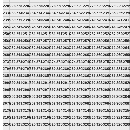
2281
2282
2283
2284
2285
2286
2287
2288
2289
2290
2291
2292
2293
2294
2295
2296
2297
2298
229
2338
2339
2340
2341
2342
2343
2344
2345
2346
2347
2348
2349
2350
2351
2352
2353
2354
2355
235
2395
2396
2397
2398
2399
2400
2401
2402
2403
2404
2405
2406
2407
2408
2409
2410
2411
2412
241
2452
2453
2454
2455
2456
2457
2458
2459
2460
2461
2462
2463
2464
2465
2466
2467
2468
2469
247
2509
2510
2511
2512
2513
2514
2515
2516
2517
2518
2519
2520
2521
2522
2523
2524
2525
2526
252
2566
2567
2568
2569
2570
2571
2572
2573
2574
2575
2576
2577
2578
2579
2580
2581
2582
2583
258
2623
2624
2625
2626
2627
2628
2629
2630
2631
2632
2633
2634
2635
2636
2637
2638
2639
2640
264
2680
2681
2682
2683
2684
2685
2686
2687
2688
2689
2690
2691
2692
2693
2694
2695
2696
2697
269
2737
2738
2739
2740
2741
2742
2743
2744
2745
2746
2747
2748
2749
2750
2751
2752
2753
2754
275
2794
2795
2796
2797
2798
2799
2800
2801
2802
2803
2804
2805
2806
2807
2808
2809
2810
2811
281
2851
2852
2853
2854
2855
2856
2857
2858
2859
2860
2861
2862
2863
2864
2865
2866
2867
2868
286
2908
2909
2910
2911
2912
2913
2914
2915
2916
2917
2918
2919
2920
2921
2922
2923
2924
2925
292
2965
2966
2967
2968
2969
2970
2971
2972
2973
2974
2975
2976
2977
2978
2979
2980
2981
2982
298
3022
3023
3024
3025
3026
3027
3028
3029
3030
3031
3032
3033
3034
3035
3036
3037
3038
3039
304
3079
3080
3081
3082
3083
3084
3085
3086
3087
3088
3089
3090
3091
3092
3093
3094
3095
3096
309
3136
3137
3138
3139
3140
3141
3142
3143
3144
3145
3146
3147
3148
3149
3150
3151
3152
3153
315
3193
3194
3195
3196
3197
3198
3199
3200
3201
3202
3203
3204
3205
3206
3207
3208
3209
3210
321
3250
3251
3252
3253
3254
3255
3256
3257
3258
3259
3260
3261
3262
3263
3264
3265
3266
3267
326