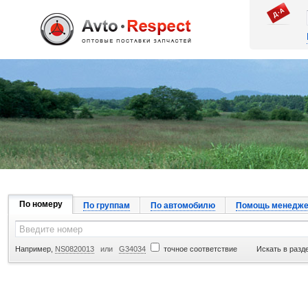
Джапан Авто
По номеру
По группам
По автомобилю
Помощь менедже
Например,
NS0820013
или
G34034
точное соответствие
Искать в разд