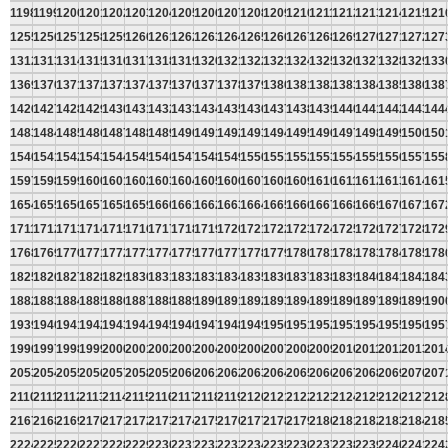
1198
1199
1200
1201
1202
1203
1204
1205
1206
1207
1208
1209
1210
1211
1212
1213
1214
1215
121
1255
1256
1257
1258
1259
1260
1261
1262
1263
1264
1265
1266
1267
1268
1269
1270
1271
1272
127
1312
1313
1314
1315
1316
1317
1318
1319
1320
1321
1322
1323
1324
1325
1326
1327
1328
1329
133
1369
1370
1371
1372
1373
1374
1375
1376
1377
1378
1379
1380
1381
1382
1383
1384
1385
1386
138
1426
1427
1428
1429
1430
1431
1432
1433
1434
1435
1436
1437
1438
1439
1440
1441
1442
1443
144
1483
1484
1485
1486
1487
1488
1489
1490
1491
1492
1493
1494
1495
1496
1497
1498
1499
1500
150
1540
1541
1542
1543
1544
1545
1546
1547
1548
1549
1550
1551
1552
1553
1554
1555
1556
1557
155
1597
1598
1599
1600
1601
1602
1603
1604
1605
1606
1607
1608
1609
1610
1611
1612
1613
1614
161
1654
1655
1656
1657
1658
1659
1660
1661
1662
1663
1664
1665
1666
1667
1668
1669
1670
1671
167
1711
1712
1713
1714
1715
1716
1717
1718
1719
1720
1721
1722
1723
1724
1725
1726
1727
1728
172
1768
1769
1770
1771
1772
1773
1774
1775
1776
1777
1778
1779
1780
1781
1782
1783
1784
1785
178
1825
1826
1827
1828
1829
1830
1831
1832
1833
1834
1835
1836
1837
1838
1839
1840
1841
1842
184
1882
1883
1884
1885
1886
1887
1888
1889
1890
1891
1892
1893
1894
1895
1896
1897
1898
1899
190
1939
1940
1941
1942
1943
1944
1945
1946
1947
1948
1949
1950
1951
1952
1953
1954
1955
1956
195
1996
1997
1998
1999
2000
2001
2002
2003
2004
2005
2006
2007
2008
2009
2010
2011
2012
2013
201
2053
2054
2055
2056
2057
2058
2059
2060
2061
2062
2063
2064
2065
2066
2067
2068
2069
2070
207
2110
2111
2112
2113
2114
2115
2116
2117
2118
2119
2120
2121
2122
2123
2124
2125
2126
2127
212
2167
2168
2169
2170
2171
2172
2173
2174
2175
2176
2177
2178
2179
2180
2181
2182
2183
2184
218
2224
2225
2226
2227
2228
2229
2230
2231
2232
2233
2234
2235
2236
2237
2238
2239
2240
2241
224