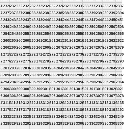
319
2320
2321
2322
2323
2324
2325
2326
2327
2328
2329
2330
2331
2332
2333
2334
2335
2336
2337
376
2377
2378
2379
2380
2381
2382
2383
2384
2385
2386
2387
2388
2389
2390
2391
2392
2393
2394
433
2434
2435
2436
2437
2438
2439
2440
2441
2442
2443
2444
2445
2446
2447
2448
2449
2450
2451
490
2491
2492
2493
2494
2495
2496
2497
2498
2499
2500
2501
2502
2503
2504
2505
2506
2507
2508
547
2548
2549
2550
2551
2552
2553
2554
2555
2556
2557
2558
2559
2560
2561
2562
2563
2564
2565
604
2605
2606
2607
2608
2609
2610
2611
2612
2613
2614
2615
2616
2617
2618
2619
2620
2621
2622
661
2662
2663
2664
2665
2666
2667
2668
2669
2670
2671
2672
2673
2674
2675
2676
2677
2678
2679
718
2719
2720
2721
2722
2723
2724
2725
2726
2727
2728
2729
2730
2731
2732
2733
2734
2735
2736
775
2776
2777
2778
2779
2780
2781
2782
2783
2784
2785
2786
2787
2788
2789
2790
2791
2792
2793
832
2833
2834
2835
2836
2837
2838
2839
2840
2841
2842
2843
2844
2845
2846
2847
2848
2849
2850
889
2890
2891
2892
2893
2894
2895
2896
2897
2898
2899
2900
2901
2902
2903
2904
2905
2906
2907
946
2947
2948
2949
2950
2951
2952
2953
2954
2955
2956
2957
2958
2959
2960
2961
2962
2963
2964
003
3004
3005
3006
3007
3008
3009
3010
3011
3012
3013
3014
3015
3016
3017
3018
3019
3020
3021
060
3061
3062
3063
3064
3065
3066
3067
3068
3069
3070
3071
3072
3073
3074
3075
3076
3077
3078
117
3118
3119
3120
3121
3122
3123
3124
3125
3126
3127
3128
3129
3130
3131
3132
3133
3134
3135
174
3175
3176
3177
3178
3179
3180
3181
3182
3183
3184
3185
3186
3187
3188
3189
3190
3191
3192
231
3232
3233
3234
3235
3236
3237
3238
3239
3240
3241
3242
3243
3244
3245
3246
3247
3248
3249
288
3289
3290
3291
3292
3293
3294
3295
3296
3297
3298
3299
3300
3301
3302
3303
3304
3305
3306