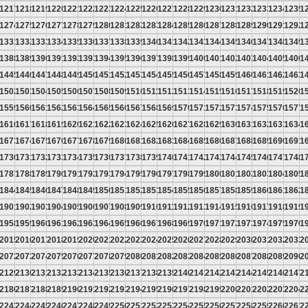
6
1217
1218
1219
1220
1221
1222
1223
1224
1225
1226
1227
1228
1229
1230
1231
1232
1233
1234
1235
1
3
1274
1275
1276
1277
1278
1279
1280
1281
1282
1283
1284
1285
1286
1287
1288
1289
1290
1291
1292
1
0
1331
1332
1333
1334
1335
1336
1337
1338
1339
1340
1341
1342
1343
1344
1345
1346
1347
1348
1349
1
7
1388
1389
1390
1391
1392
1393
1394
1395
1396
1397
1398
1399
1400
1401
1402
1403
1404
1405
1406
1
4
1445
1446
1447
1448
1449
1450
1451
1452
1453
1454
1455
1456
1457
1458
1459
1460
1461
1462
1463
1
1
1502
1503
1504
1505
1506
1507
1508
1509
1510
1511
1512
1513
1514
1515
1516
1517
1518
1519
1520
1
8
1559
1560
1561
1562
1563
1564
1565
1566
1567
1568
1569
1570
1571
1572
1573
1574
1575
1576
1577
1
5
1616
1617
1618
1619
1620
1621
1622
1623
1624
1625
1626
1627
1628
1629
1630
1631
1632
1633
1634
1
2
1673
1674
1675
1676
1677
1678
1679
1680
1681
1682
1683
1684
1685
1686
1687
1688
1689
1690
1691
1
9
1730
1731
1732
1733
1734
1735
1736
1737
1738
1739
1740
1741
1742
1743
1744
1745
1746
1747
1748
1
6
1787
1788
1789
1790
1791
1792
1793
1794
1795
1796
1797
1798
1799
1800
1801
1802
1803
1804
1805
1
3
1844
1845
1846
1847
1848
1849
1850
1851
1852
1853
1854
1855
1856
1857
1858
1859
1860
1861
1862
1
0
1901
1902
1903
1904
1905
1906
1907
1908
1909
1910
1911
1912
1913
1914
1915
1916
1917
1918
1919
1
7
1958
1959
1960
1961
1962
1963
1964
1965
1966
1967
1968
1969
1970
1971
1972
1973
1974
1975
1976
1
4
2015
2016
2017
2018
2019
2020
2021
2022
2023
2024
2025
2026
2027
2028
2029
2030
2031
2032
2033
2
1
2072
2073
2074
2075
2076
2077
2078
2079
2080
2081
2082
2083
2084
2085
2086
2087
2088
2089
2090
2
8
2129
2130
2131
2132
2133
2134
2135
2136
2137
2138
2139
2140
2141
2142
2143
2144
2145
2146
2147
2
5
2186
2187
2188
2189
2190
2191
2192
2193
2194
2195
2196
2197
2198
2199
2200
2201
2202
2203
2204
2
2
2243
2244
2245
2246
2247
2248
2249
2250
2251
2252
2253
2254
2255
2256
2257
2258
2259
2260
2261
2