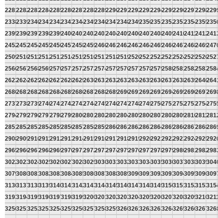
2281
2282
2283
2284
2285
2286
2287
2288
2289
2290
2291
2292
2293
2294
2295
2296
2297
2298
229
2338
2339
2340
2341
2342
2343
2344
2345
2346
2347
2348
2349
2350
2351
2352
2353
2354
2355
235
2395
2396
2397
2398
2399
2400
2401
2402
2403
2404
2405
2406
2407
2408
2409
2410
2411
2412
241
2452
2453
2454
2455
2456
2457
2458
2459
2460
2461
2462
2463
2464
2465
2466
2467
2468
2469
247
2509
2510
2511
2512
2513
2514
2515
2516
2517
2518
2519
2520
2521
2522
2523
2524
2525
2526
252
2566
2567
2568
2569
2570
2571
2572
2573
2574
2575
2576
2577
2578
2579
2580
2581
2582
2583
258
2623
2624
2625
2626
2627
2628
2629
2630
2631
2632
2633
2634
2635
2636
2637
2638
2639
2640
264
2680
2681
2682
2683
2684
2685
2686
2687
2688
2689
2690
2691
2692
2693
2694
2695
2696
2697
269
2737
2738
2739
2740
2741
2742
2743
2744
2745
2746
2747
2748
2749
2750
2751
2752
2753
2754
275
2794
2795
2796
2797
2798
2799
2800
2801
2802
2803
2804
2805
2806
2807
2808
2809
2810
2811
281
2851
2852
2853
2854
2855
2856
2857
2858
2859
2860
2861
2862
2863
2864
2865
2866
2867
2868
286
2908
2909
2910
2911
2912
2913
2914
2915
2916
2917
2918
2919
2920
2921
2922
2923
2924
2925
292
2965
2966
2967
2968
2969
2970
2971
2972
2973
2974
2975
2976
2977
2978
2979
2980
2981
2982
298
3022
3023
3024
3025
3026
3027
3028
3029
3030
3031
3032
3033
3034
3035
3036
3037
3038
3039
304
3079
3080
3081
3082
3083
3084
3085
3086
3087
3088
3089
3090
3091
3092
3093
3094
3095
3096
309
3136
3137
3138
3139
3140
3141
3142
3143
3144
3145
3146
3147
3148
3149
3150
3151
3152
3153
315
3193
3194
3195
3196
3197
3198
3199
3200
3201
3202
3203
3204
3205
3206
3207
3208
3209
3210
321
3250
3251
3252
3253
3254
3255
3256
3257
3258
3259
3260
3261
3262
3263
3264
3265
3266
3267
326