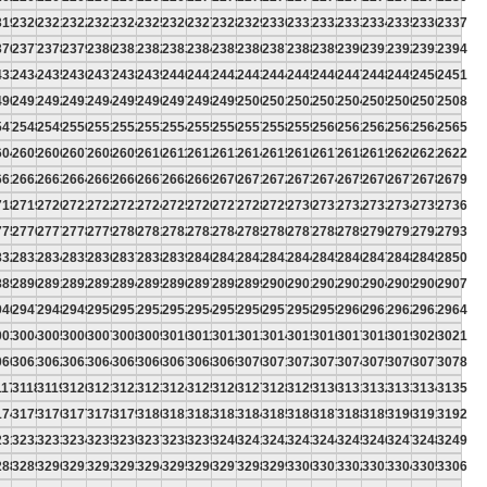
319
2320
2321
2322
2323
2324
2325
2326
2327
2328
2329
2330
2331
2332
2333
2334
2335
2336
2337
376
2377
2378
2379
2380
2381
2382
2383
2384
2385
2386
2387
2388
2389
2390
2391
2392
2393
2394
433
2434
2435
2436
2437
2438
2439
2440
2441
2442
2443
2444
2445
2446
2447
2448
2449
2450
2451
490
2491
2492
2493
2494
2495
2496
2497
2498
2499
2500
2501
2502
2503
2504
2505
2506
2507
2508
547
2548
2549
2550
2551
2552
2553
2554
2555
2556
2557
2558
2559
2560
2561
2562
2563
2564
2565
604
2605
2606
2607
2608
2609
2610
2611
2612
2613
2614
2615
2616
2617
2618
2619
2620
2621
2622
661
2662
2663
2664
2665
2666
2667
2668
2669
2670
2671
2672
2673
2674
2675
2676
2677
2678
2679
718
2719
2720
2721
2722
2723
2724
2725
2726
2727
2728
2729
2730
2731
2732
2733
2734
2735
2736
775
2776
2777
2778
2779
2780
2781
2782
2783
2784
2785
2786
2787
2788
2789
2790
2791
2792
2793
832
2833
2834
2835
2836
2837
2838
2839
2840
2841
2842
2843
2844
2845
2846
2847
2848
2849
2850
889
2890
2891
2892
2893
2894
2895
2896
2897
2898
2899
2900
2901
2902
2903
2904
2905
2906
2907
946
2947
2948
2949
2950
2951
2952
2953
2954
2955
2956
2957
2958
2959
2960
2961
2962
2963
2964
003
3004
3005
3006
3007
3008
3009
3010
3011
3012
3013
3014
3015
3016
3017
3018
3019
3020
3021
060
3061
3062
3063
3064
3065
3066
3067
3068
3069
3070
3071
3072
3073
3074
3075
3076
3077
3078
117
3118
3119
3120
3121
3122
3123
3124
3125
3126
3127
3128
3129
3130
3131
3132
3133
3134
3135
174
3175
3176
3177
3178
3179
3180
3181
3182
3183
3184
3185
3186
3187
3188
3189
3190
3191
3192
231
3232
3233
3234
3235
3236
3237
3238
3239
3240
3241
3242
3243
3244
3245
3246
3247
3248
3249
288
3289
3290
3291
3292
3293
3294
3295
3296
3297
3298
3299
3300
3301
3302
3303
3304
3305
3306