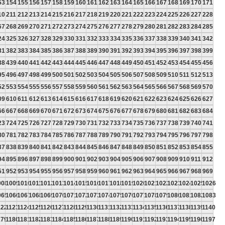
53
154
155
156
157
158
159
160
161
162
163
164
165
166
167
168
169
170
171
10
211
212
213
214
215
216
217
218
219
220
221
222
223
224
225
226
227
228
67
268
269
270
271
272
273
274
275
276
277
278
279
280
281
282
283
284
285
24
325
326
327
328
329
330
331
332
333
334
335
336
337
338
339
340
341
342
81
382
383
384
385
386
387
388
389
390
391
392
393
394
395
396
397
398
399
38
439
440
441
442
443
444
445
446
447
448
449
450
451
452
453
454
455
456
95
496
497
498
499
500
501
502
503
504
505
506
507
508
509
510
511
512
513
52
553
554
555
556
557
558
559
560
561
562
563
564
565
566
567
568
569
570
09
610
611
612
613
614
615
616
617
618
619
620
621
622
623
624
625
626
627
66
667
668
669
670
671
672
673
674
675
676
677
678
679
680
681
682
683
684
23
724
725
726
727
728
729
730
731
732
733
734
735
736
737
738
739
740
741
80
781
782
783
784
785
786
787
788
789
790
791
792
793
794
795
796
797
798
37
838
839
840
841
842
843
844
845
846
847
848
849
850
851
852
853
854
855
94
895
896
897
898
899
900
901
902
903
904
905
906
907
908
909
910
911
912
51
952
953
954
955
956
957
958
959
960
961
962
963
964
965
966
967
968
969
008
1009
1010
1011
1012
1013
1014
1015
1016
1017
1018
1019
1020
1021
1022
1023
1024
1025
1026
065
1066
1067
1068
1069
1070
1071
1072
1073
1074
1075
1076
1077
1078
1079
1080
1081
1082
1083
122
1123
1124
1125
1126
1127
1128
1129
1130
1131
1132
1133
1134
1135
1136
1137
1138
1139
1140
179
1180
1181
1182
1183
1184
1185
1186
1187
1188
1189
1190
1191
1192
1193
1194
1195
1196
1197