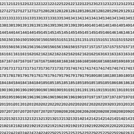
6
1217
1218
1219
1220
1221
1222
1223
1224
1225
1226
1227
1228
1229
1230
1231
1232
1233
1234
1235
1
3
1274
1275
1276
1277
1278
1279
1280
1281
1282
1283
1284
1285
1286
1287
1288
1289
1290
1291
1292
1
0
1331
1332
1333
1334
1335
1336
1337
1338
1339
1340
1341
1342
1343
1344
1345
1346
1347
1348
1349
1
7
1388
1389
1390
1391
1392
1393
1394
1395
1396
1397
1398
1399
1400
1401
1402
1403
1404
1405
1406
1
4
1445
1446
1447
1448
1449
1450
1451
1452
1453
1454
1455
1456
1457
1458
1459
1460
1461
1462
1463
1
1
1502
1503
1504
1505
1506
1507
1508
1509
1510
1511
1512
1513
1514
1515
1516
1517
1518
1519
1520
1
8
1559
1560
1561
1562
1563
1564
1565
1566
1567
1568
1569
1570
1571
1572
1573
1574
1575
1576
1577
1
5
1616
1617
1618
1619
1620
1621
1622
1623
1624
1625
1626
1627
1628
1629
1630
1631
1632
1633
1634
1
2
1673
1674
1675
1676
1677
1678
1679
1680
1681
1682
1683
1684
1685
1686
1687
1688
1689
1690
1691
1
9
1730
1731
1732
1733
1734
1735
1736
1737
1738
1739
1740
1741
1742
1743
1744
1745
1746
1747
1748
1
6
1787
1788
1789
1790
1791
1792
1793
1794
1795
1796
1797
1798
1799
1800
1801
1802
1803
1804
1805
1
3
1844
1845
1846
1847
1848
1849
1850
1851
1852
1853
1854
1855
1856
1857
1858
1859
1860
1861
1862
1
0
1901
1902
1903
1904
1905
1906
1907
1908
1909
1910
1911
1912
1913
1914
1915
1916
1917
1918
1919
1
7
1958
1959
1960
1961
1962
1963
1964
1965
1966
1967
1968
1969
1970
1971
1972
1973
1974
1975
1976
1
4
2015
2016
2017
2018
2019
2020
2021
2022
2023
2024
2025
2026
2027
2028
2029
2030
2031
2032
2033
2
1
2072
2073
2074
2075
2076
2077
2078
2079
2080
2081
2082
2083
2084
2085
2086
2087
2088
2089
2090
2
8
2129
2130
2131
2132
2133
2134
2135
2136
2137
2138
2139
2140
2141
2142
2143
2144
2145
2146
2147
2
5
2186
2187
2188
2189
2190
2191
2192
2193
2194
2195
2196
2197
2198
2199
2200
2201
2202
2203
2204
2
2
2243
2244
2245
2246
2247
2248
2249
2250
2251
2252
2253
2254
2255
2256
2257
2258
2259
2260
2261
2