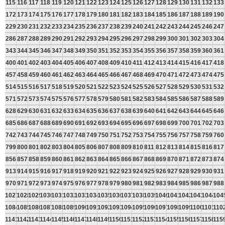
115
116
117
118
119
120
121
122
123
124
125
126
127
128
129
130
131
132
133
172
173
174
175
176
177
178
179
180
181
182
183
184
185
186
187
188
189
190
229
230
231
232
233
234
235
236
237
238
239
240
241
242
243
244
245
246
247
286
287
288
289
290
291
292
293
294
295
296
297
298
299
300
301
302
303
304
343
344
345
346
347
348
349
350
351
352
353
354
355
356
357
358
359
360
361
400
401
402
403
404
405
406
407
408
409
410
411
412
413
414
415
416
417
418
457
458
459
460
461
462
463
464
465
466
467
468
469
470
471
472
473
474
475
514
515
516
517
518
519
520
521
522
523
524
525
526
527
528
529
530
531
532
571
572
573
574
575
576
577
578
579
580
581
582
583
584
585
586
587
588
589
628
629
630
631
632
633
634
635
636
637
638
639
640
641
642
643
644
645
646
685
686
687
688
689
690
691
692
693
694
695
696
697
698
699
700
701
702
703
742
743
744
745
746
747
748
749
750
751
752
753
754
755
756
757
758
759
760
799
800
801
802
803
804
805
806
807
808
809
810
811
812
813
814
815
816
817
856
857
858
859
860
861
862
863
864
865
866
867
868
869
870
871
872
873
874
913
914
915
916
917
918
919
920
921
922
923
924
925
926
927
928
929
930
931
970
971
972
973
974
975
976
977
978
979
980
981
982
983
984
985
986
987
988
1027
1028
1029
1030
1031
1032
1033
1034
1035
1036
1037
1038
1039
1040
1041
1042
1043
1044
104
1084
1085
1086
1087
1088
1089
1090
1091
1092
1093
1094
1095
1096
1097
1098
1099
1100
1101
110
1141
1142
1143
1144
1145
1146
1147
1148
1149
1150
1151
1152
1153
1154
1155
1156
1157
1158
115