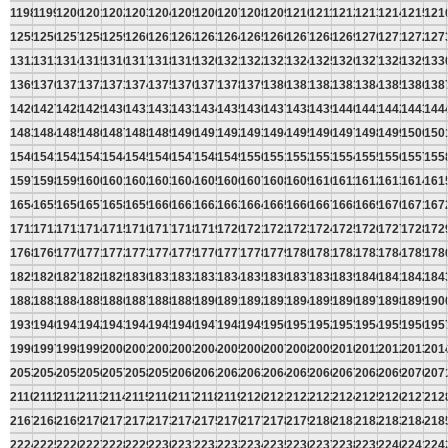
1198
1199
1200
1201
1202
1203
1204
1205
1206
1207
1208
1209
1210
1211
1212
1213
1214
1215
121
1255
1256
1257
1258
1259
1260
1261
1262
1263
1264
1265
1266
1267
1268
1269
1270
1271
1272
127
1312
1313
1314
1315
1316
1317
1318
1319
1320
1321
1322
1323
1324
1325
1326
1327
1328
1329
133
1369
1370
1371
1372
1373
1374
1375
1376
1377
1378
1379
1380
1381
1382
1383
1384
1385
1386
138
1426
1427
1428
1429
1430
1431
1432
1433
1434
1435
1436
1437
1438
1439
1440
1441
1442
1443
144
1483
1484
1485
1486
1487
1488
1489
1490
1491
1492
1493
1494
1495
1496
1497
1498
1499
1500
150
1540
1541
1542
1543
1544
1545
1546
1547
1548
1549
1550
1551
1552
1553
1554
1555
1556
1557
155
1597
1598
1599
1600
1601
1602
1603
1604
1605
1606
1607
1608
1609
1610
1611
1612
1613
1614
161
1654
1655
1656
1657
1658
1659
1660
1661
1662
1663
1664
1665
1666
1667
1668
1669
1670
1671
167
1711
1712
1713
1714
1715
1716
1717
1718
1719
1720
1721
1722
1723
1724
1725
1726
1727
1728
172
1768
1769
1770
1771
1772
1773
1774
1775
1776
1777
1778
1779
1780
1781
1782
1783
1784
1785
178
1825
1826
1827
1828
1829
1830
1831
1832
1833
1834
1835
1836
1837
1838
1839
1840
1841
1842
184
1882
1883
1884
1885
1886
1887
1888
1889
1890
1891
1892
1893
1894
1895
1896
1897
1898
1899
190
1939
1940
1941
1942
1943
1944
1945
1946
1947
1948
1949
1950
1951
1952
1953
1954
1955
1956
195
1996
1997
1998
1999
2000
2001
2002
2003
2004
2005
2006
2007
2008
2009
2010
2011
2012
2013
201
2053
2054
2055
2056
2057
2058
2059
2060
2061
2062
2063
2064
2065
2066
2067
2068
2069
2070
207
2110
2111
2112
2113
2114
2115
2116
2117
2118
2119
2120
2121
2122
2123
2124
2125
2126
2127
212
2167
2168
2169
2170
2171
2172
2173
2174
2175
2176
2177
2178
2179
2180
2181
2182
2183
2184
218
2224
2225
2226
2227
2228
2229
2230
2231
2232
2233
2234
2235
2236
2237
2238
2239
2240
2241
224