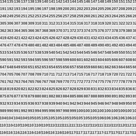
134
135
136
137
138
139
140
141
142
143
144
145
146
147
148
149
150
151
152
1
191
192
193
194
195
196
197
198
199
200
201
202
203
204
205
206
207
208
209
2
248
249
250
251
252
253
254
255
256
257
258
259
260
261
262
263
264
265
266
2
305
306
307
308
309
310
311
312
313
314
315
316
317
318
319
320
321
322
323
3
362
363
364
365
366
367
368
369
370
371
372
373
374
375
376
377
378
379
380
3
419
420
421
422
423
424
425
426
427
428
429
430
431
432
433
434
435
436
437
4
476
477
478
479
480
481
482
483
484
485
486
487
488
489
490
491
492
493
494
4
533
534
535
536
537
538
539
540
541
542
543
544
545
546
547
548
549
550
551
5
590
591
592
593
594
595
596
597
598
599
600
601
602
603
604
605
606
607
608
6
647
648
649
650
651
652
653
654
655
656
657
658
659
660
661
662
663
664
665
6
704
705
706
707
708
709
710
711
712
713
714
715
716
717
718
719
720
721
722
7
761
762
763
764
765
766
767
768
769
770
771
772
773
774
775
776
777
778
779
7
818
819
820
821
822
823
824
825
826
827
828
829
830
831
832
833
834
835
836
8
875
876
877
878
879
880
881
882
883
884
885
886
887
888
889
890
891
892
893
8
932
933
934
935
936
937
938
939
940
941
942
943
944
945
946
947
948
949
950
9
989
990
991
992
993
994
995
996
997
998
999
1000
1001
1002
1003
1004
1005
1006
1007
1
5
1046
1047
1048
1049
1050
1051
1052
1053
1054
1055
1056
1057
1058
1059
1060
1061
1062
1063
1064
1
2
1103
1104
1105
1106
1107
1108
1109
1110
1111
1112
1113
1114
1115
1116
1117
1118
1119
1120
1121
1
9
1160
1161
1162
1163
1164
1165
1166
1167
1168
1169
1170
1171
1172
1173
1174
1175
1176
1177
1178
1