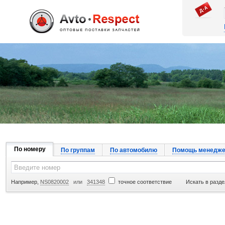
Джапан Авто
По номеру
По группам
По автомобилю
Помощь менедже
Например,
NS0820002
или
341348
точное соответствие
Искать в разде