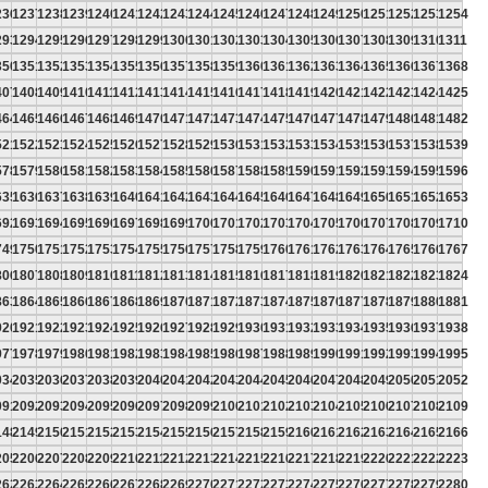
236
1237
1238
1239
1240
1241
1242
1243
1244
1245
1246
1247
1248
1249
1250
1251
1252
1253
1254
293
1294
1295
1296
1297
1298
1299
1300
1301
1302
1303
1304
1305
1306
1307
1308
1309
1310
1311
350
1351
1352
1353
1354
1355
1356
1357
1358
1359
1360
1361
1362
1363
1364
1365
1366
1367
1368
407
1408
1409
1410
1411
1412
1413
1414
1415
1416
1417
1418
1419
1420
1421
1422
1423
1424
1425
464
1465
1466
1467
1468
1469
1470
1471
1472
1473
1474
1475
1476
1477
1478
1479
1480
1481
1482
521
1522
1523
1524
1525
1526
1527
1528
1529
1530
1531
1532
1533
1534
1535
1536
1537
1538
1539
578
1579
1580
1581
1582
1583
1584
1585
1586
1587
1588
1589
1590
1591
1592
1593
1594
1595
1596
635
1636
1637
1638
1639
1640
1641
1642
1643
1644
1645
1646
1647
1648
1649
1650
1651
1652
1653
692
1693
1694
1695
1696
1697
1698
1699
1700
1701
1702
1703
1704
1705
1706
1707
1708
1709
1710
749
1750
1751
1752
1753
1754
1755
1756
1757
1758
1759
1760
1761
1762
1763
1764
1765
1766
1767
806
1807
1808
1809
1810
1811
1812
1813
1814
1815
1816
1817
1818
1819
1820
1821
1822
1823
1824
863
1864
1865
1866
1867
1868
1869
1870
1871
1872
1873
1874
1875
1876
1877
1878
1879
1880
1881
920
1921
1922
1923
1924
1925
1926
1927
1928
1929
1930
1931
1932
1933
1934
1935
1936
1937
1938
977
1978
1979
1980
1981
1982
1983
1984
1985
1986
1987
1988
1989
1990
1991
1992
1993
1994
1995
034
2035
2036
2037
2038
2039
2040
2041
2042
2043
2044
2045
2046
2047
2048
2049
2050
2051
2052
091
2092
2093
2094
2095
2096
2097
2098
2099
2100
2101
2102
2103
2104
2105
2106
2107
2108
2109
148
2149
2150
2151
2152
2153
2154
2155
2156
2157
2158
2159
2160
2161
2162
2163
2164
2165
2166
205
2206
2207
2208
2209
2210
2211
2212
2213
2214
2215
2216
2217
2218
2219
2220
2221
2222
2223
262
2263
2264
2265
2266
2267
2268
2269
2270
2271
2272
2273
2274
2275
2276
2277
2278
2279
2280